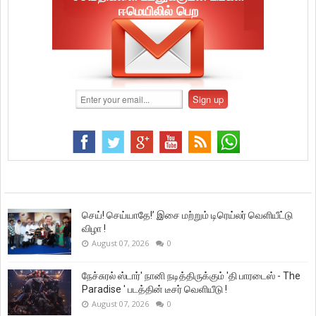
ஈமெயிலில் பெற
செய்! செய்யாதே!’ இசை மற்றும் டிரெய்லர் வெளியீட்டு
விழா !
August 07, 2026
0
நேச்சுரல் ஸ்டார்' நானி நடித்திருக்கும் 'தி பாரடைஸ் - The
Paradise ' படத்தின் டீசர் வெளியீடு !
August 07, 2026
0