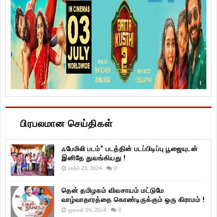
பிரபலமான செய்திகள்
ஃபேமிலி படம்” படத்தின் படப்பிடிப்பு பூஜையுடன்
இனிதே துவங்கியது !
மார்ச் 23, 2024
0
தென் தமிழகம் விவசாயம் மட்டுமே
வாழ்வாதாரத்தை கொண்டிருக்கும் ஒரு கிராமம் !
ஜனவரி 06, 2024
0