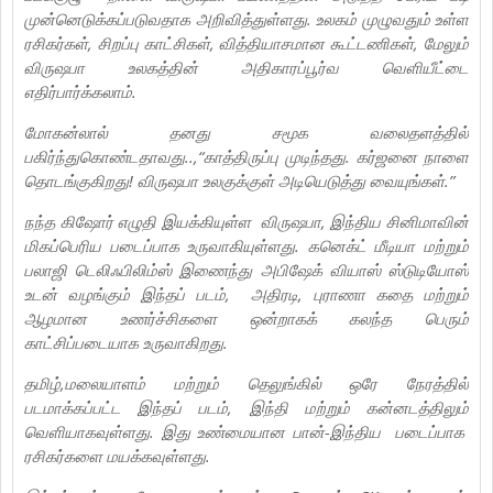
முன்னெடுக்கப்படுவதாக அறிவித்துள்ளது. உலகம் முழுவதும் உள்ள
ரசிகர்கள், சிறப்பு காட்சிகள், வித்தியாசமான கூட்டணிகள், மேலும்
விருஷபா உலகத்தின் அதிகாரப்பூர்வ வெளியீட்டை
எதிர்பார்க்கலாம்.
மோகன்லால் தனது சமூக வலைதளத்தில்
பகிர்ந்துகொண்டதாவது..,“காத்திருப்பு முடிந்தது. கர்ஜனை நாளை
தொடங்குகிறது! விருஷபா உலகுக்குள் அடியெடுத்து வையுங்கள்.”
நந்த கிஷோர் எழுதி இயக்கியுள்ள விருஷபா, இந்திய சினிமாவின்
மிகப்பெரிய படைப்பாக உருவாகியுள்ளது. கனெக்ட் மீடியா மற்றும்
பலாஜி டெலிஃபிலிம்ஸ் இணைந்து அபிஷேக் வியாஸ் ஸ்டுடியோஸ்
உடன் வழங்கும் இந்தப் படம், அதிரடி, புராணா கதை மற்றும்
ஆழமான உணர்ச்சிகளை ஒன்றாகக் கலந்த பெரும்
காட்சிப்படையாக உருவாகிறது.
தமிழ்,மலையாளம் மற்றும் தெலுங்கில் ஒரே நேரத்தில்
படமாக்கப்பட்ட இந்தப் படம், இந்தி மற்றும் கன்னடத்திலும்
வெளியாகவுள்ளது. இது உண்மையான பான்-இந்திய படைப்பாக
ரசிகர்களை மயக்கவுள்ளது.