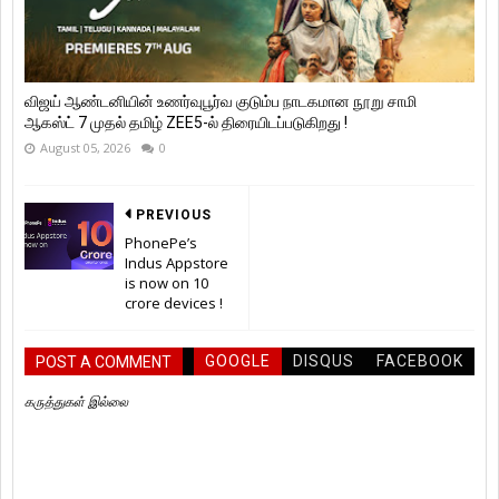
விஜய் ஆண்டனியின் உணர்வுபூர்வ குடும்ப நாடகமான நூறு சாமி
ஆகஸ்ட் 7 முதல் தமிழ் ZEE5-ல் திரையிடப்படுகிறது !
August 05, 2026
0
PREVIOUS
PhonePe’s
Indus Appstore
is now on 10
crore devices !
GOOGLE
DISQUS
FACEBOOK
POST A COMMENT
கருத்துகள் இல்லை