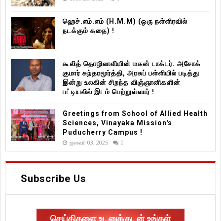
ஹெச்.எம்.எம் (H.M.M) (ஒரு நள்ளிரவில்
நடக்கும் கதை) !
கூலித் தொழிலாளியின் மகன் டாக்டர். அசோக்
குமார் சுந்தரமூர்த்தி, அரசுப் பள்ளியில் படித்து
இன்று உலகின் சிறந்த விஞ்ஞானிகளின்
பட்டியலில் இடம் பெற்றுள்ளார் !
Greetings from School of Allied Health
Sciences, Vinayaka Mission's
Puducherry Campus !
ஜனவரி 03, 2025
0
Subscribe Us
செய்திகளை உடனுக்குடன் உங்கள்