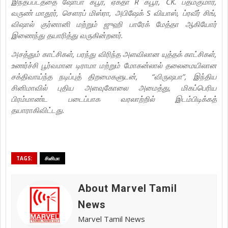
இந்தப்படத்தை ஷோபா கபூர், ஏக்தா R கபூர், CK. பத்மகுமார்,
வருண் மாதூர், சௌரப் மிஸ்ரா, அபிஷேக் S வியாஸ், ப்ரவீர் சிங்,
விஷால் குர்னானி மற்றும் ஜுஹி பாரேக் மேத்தா ஆகியோர்
இணைந்து தயாரித்து வருகின்றனர்.
அசத்தும் காட்சிகள், பரந்து விரிந்த அளவிலான யுத்தக் காட்சிகள்,
உணர்ச்சி பூர்வமான டிராமா மற்றும் மோகன்லால் தலைமையிலான
சக்திவாய்ந்த நடிப்புத் திறமைகளுடன், “விருஷபா”, இந்திய
சினிமாவில் புதிய அளவுகோலை அமைத்து, மிகப்பெரிய
பிரம்மாண்ட படைப்பாக வரலாற்றில் இடம்பிடிக்கத்
தயாராகிவிட்டது.
TAGS:
சினிமா
About Marvel Tamil
News
Marvel Tamil News