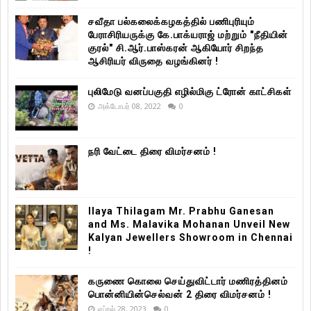
சவீதா பல்கலைக்கழகத்தில் பணிபுரியும்
பேராசிரியருக்கு கே.பாக்யராஜ் மற்றும் "நீதியின்
குரல்" சி.ஆர்.பாஸ்கரன் ஆகியோர் சிறந்த
ஆசிரியர் விருதை வழங்கினர் !
புலிமேடு வனப்பகுதி எழில்மிகு ட்ரோன் காட்சிகள்
அக்டோபர் 08, 2022
0
நரி வேட்டை திரை விமர்சனம் !
Ilaya Thilagam Mr. Prabhu Ganesan
and Ms. Malavika Mohanan Unveil New
Kalyan Jewellers Showroom in Chennai
!
கருணை கொலை செய்துவிட்டார் மணிரத்தினம்
பொன்னியின்செல்வன் 2 திரை விமர்சனம் !
ஏப்ரல் 28, 2023
0