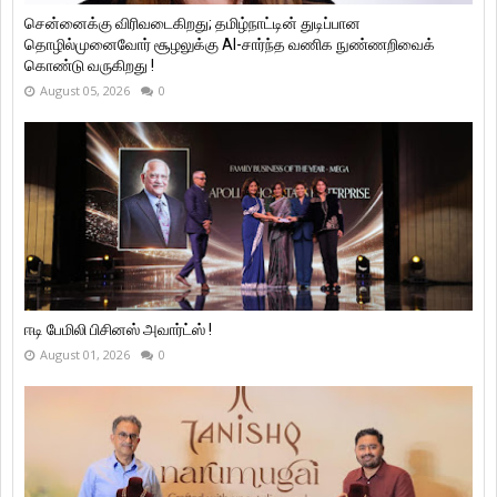
சென்னைக்கு விரிவடைகிறது; தமிழ்நாட்டின் துடிப்பான
தொழில்முனைவோர் சூழலுக்கு AI-சார்ந்த வணிக நுண்ணறிவைக்
கொண்டு வருகிறது !
August 05, 2026
0
ஈடி பேமிலி பிசினஸ் அவார்ட்ஸ் !
August 01, 2026
0