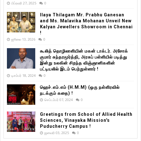
பிப்ரவரி 27, 2025
0
Ilaya Thilagam Mr. Prabhu Ganesan
and Ms. Malavika Mohanan Unveil New
Kalyan Jewellers Showroom in Chennai
!
ஜூலை 13, 2026
0
கூலித் தொழிலாளியின் மகன் டாக்டர். அசோக்
குமார் சுந்தரமூர்த்தி, அரசுப் பள்ளியில் படித்து
இன்று உலகின் சிறந்த விஞ்ஞானிகளின்
பட்டியலில் இடம் பெற்றுள்ளார் !
டிசம்பர் 18, 2024
0
ஹெச்.எம்.எம் (H.M.M) (ஒரு நள்ளிரவில்
நடக்கும் கதை) !
செப்டம்பர் 07, 2024
0
Greetings from School of Allied Health
Sciences, Vinayaka Mission's
Puducherry Campus !
ஜனவரி 03, 2025
0