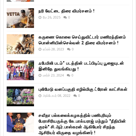
நரி வேட்டை திரை விமர்சனம் !
மே 26, 2025
0
கருணை கொலை செய்துவிட்டார் மணிரத்தினம்
பொன்னியின்செல்வன் 2 திரை விமர்சனம் !
ஏப்ரல் 28, 2023
0
ஃபேமிலி படம்” படத்தின் படப்பிடிப்பு பூஜையுடன்
இனிதே துவங்கியது !
மார்ச் 23, 2024
0
புலிமேடு வனப்பகுதி எழில்மிகு ட்ரோன் காட்சிகள்
அக்டோபர் 08, 2022
0
சவீதா பல்கலைக்கழகத்தில் பணிபுரியும்
பேராசிரியருக்கு கே.பாக்யராஜ் மற்றும் "நீதியின்
குரல்" சி.ஆர்.பாஸ்கரன் ஆகியோர் சிறந்த
ஆசிரியர் விருதை வழங்கினர் !