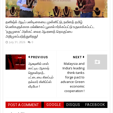
தனிஷ்க் ஆடிப் பண்டிகையை முன்னிட்டு, நவீனத் தமிழ்
பெண்களுக்காக மல்லிகைப் பூவால் ஈர்க்கப்பட்டு உருவாக்கப்பட்ட
'நறுமுகை' அன்கட் வைர ஆபரணத் தொகுப்பை
அறிமுகப்படுத்துகிறது!
July 31, 2026
0
PREVIOUS
NEXT
ஆக்ஷனில் மாஸ்
Malaysia and
காட்டிய ஆகாஷ்
India’s leading
ஜெகன்நாத்..
think-tanks
பட்டையை கிளப்பும்
forge pact to
தல்வார் கிளிம்ப்ஸ்
advance Green
வீடியோ !
economic
cooperation !
GOOGLE
DISQUS
FACEBOOK
POST A COMMENT