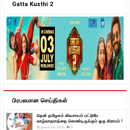
Gatta Kusthi 2
பிரபலமான செய்திகள்
தென் தமிழகம் விவசாயம் மட்டுமே
வாழ்வாதாரத்தை கொண்டிருக்கும் ஒரு கிராமம் !
ஜனவரி 06, 2024
0