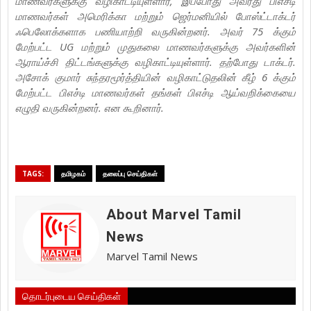
மாணவர்களுக்கு வழிகாட்டியுள்ளார், இப்போது அவரது பிஎச்டி
மாணவர்கள் அமெரிக்கா மற்றும் ஜெர்மனியில் போஸ்ட்டாக்டர்
ஃபெலோக்களாக பணியாற்றி வருகின்றனர். அவர் 75 க்கும்
மேற்பட்ட UG மற்றும் முதுகலை மாணவர்களுக்கு அவர்களின்
ஆராய்ச்சி திட்டங்களுக்கு வழிகாட்டியுள்ளார். தற்போது டாக்டர்.
அசோக் குமார் சுந்தரமூர்த்தியின் வழிகாட்டுதலின் கீழ் 6 க்கும்
மேற்பட்ட பிஎச்டி மாணவர்கள் தங்கள் பிஎச்டி ஆய்வறிக்கையை
எழுதி வருகின்றனர். என கூறினார்.
TAGS:
தமிழகம்
தலைப்பு செய்திகள்
About Marvel Tamil
News
Marvel Tamil News
தொடர்புடைய செய்திகள்