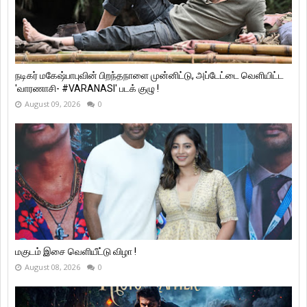
நடிகர் மகேஷ்பாபுவின் பிறந்தநாளை முன்னிட்டு, அப்டேட்டை வெளியிட்ட
'வாரணாசி- #VARANASI' படக் குழு !
August 09, 2026
0
மகுடம் இசை வெளியீட்டு விழா !
August 08, 2026
0