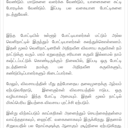
வேண்டும். மாடுகளை வளர்க்க வேண்டும், யானைகளை கட்டி
போரடிக்க வேண்டும். இப்படி பல வகையான போட்டிகளை
நடத்துவேன்.
இந்த போட்டியில் உள்ளூர் போட்டியாளர்கள் மட்டும் அல்ல
வெளிநாட்டில் இருந்தும் போட்டியாளர்கள் கலந்துக்கொள்ளலாம்.
இதன் மூலம் வெளிநாட்டினரின் அதிநவீன விவசாய கருவிகள் நம்
நாட்டுக்கு வரும். மரம் ஏறுவதற்கு சரியான கருவி இல்லாமல் நாம்
கஷ்ட்டப்பட்டுக் கொண்டிருக்கும் நிலையில், இப்படி ஒரு போட்டி
நடத்தினால் நமக்கு பல அதிநவீன கருவிகளும்,
கண்டுபிடிப்பாளர்களும் கிடைப்பார்கள்.
மேலும், விவசாயத்தின் மீது தற்போதைய தலைமுறைக்கு ஆர்வம்
ஏற்படுவதோடு, இளைஞர்கள் விவசாயத்தில் ஈடுபட ஒரு
வழியாகவும் இந்த போட்டி அமையும். இதன் மூலம் நாட்டில்
மிகப்பெரிய இயற்கை விவசாய புரட்ச்சி ஏற்படும்.
இன்று விற்கப்படும் காய்கறிகள் அனைத்தும் செயற்கைத்தன்மை
வாய்ந்ததாகவும், ஹைப்ரீட் வகைகளாகவும் இருக்கிறது. இதனால்
சிறுவயதில் பல நோய்களுக்கு ஆளாகும் சூழ்நிலை ஏற்படுகிறது.