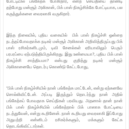
போட்டியில் பங்கேற்க போகிறார், என்ற செய்தியை தாண்டி
தற்போது மன்சூர் அலிகான், பிக் பாஸ் நிகழ்சிக்கே போட்டியாக, பல
கருத்துக்களை வைரலாகி வருகிறார்.
இந்த நிலையில், புதிய வகையில் பிக் பாஸ் நிகழ்ச்சி ஒன்றை
நடத்தப்போவதாக்க நடிகர் மன்சூர் அலிகான் அறிவித்திருப்பது பிக்
பாஸ் ரசிகர்களிடமும், டிவி சேனல்கள் ஏரியாவிலும் பெரும்
பரபரப்பை ஏற்படுத்தியிருக்கிறது. இது உண்மையா?, புதிய பிக் பாஸ்
நிகழ்ச்சி சாத்தியமா? என்பது குறித்து நடிகர் மன்சூர்
அலிகானையே தொடர்பு கொண்டு கேட்டபோது,
”பிக் பாஸ் நிகழ்ச்சியில் நான் பங்கேற்க மாட்டேன், என்று ஏற்கனவே
சொல்லிவிட்டேன். அப்படி இருந்தும் தொடர்ந்து நான் அதில்
பங்கேற்கப் போவதாக செய்திகள் பரவியது. அதனால் தான் நான்
பிக் பாஸ் நிகழ்ச்சியில் பங்கேற்றால் பிக் பாஸாக போட்டியை
நடத்துவேன், என்று கூறினேன். நான் கூறியது வைரலாகி இப்போது
அதுபற்றி என்னிடம் ரசிகர்க்களும், மக்களும் கேட்க
தொடங்கிவிட்டார்கள்.