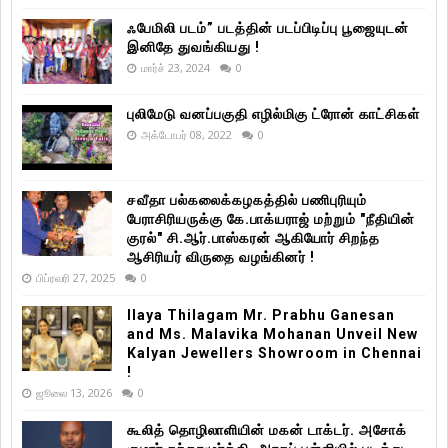
ஃபேமிலி படம்” படத்தின் படப்பிடிப்பு பூஜையுடன்
இனிதே துவங்கியது !
மார்ச் 23, 2024
0
புலிமேடு வனப்பகுதி எழில்மிகு ட்ரோன் காட்சிகள்
அக்டோபர் 08, 2022
0
சவீதா பல்கலைக்கழகத்தில் பணிபுரியும்
பேராசிரியருக்கு கே.பாக்யராஜ் மற்றும் "நீதியின்
குரல்" சி.ஆர்.பாஸ்கரன் ஆகியோர் சிறந்த
ஆசிரியர் விருதை வழங்கினர் !
பிப்ரவரி 27, 2025
0
Ilaya Thilagam Mr. Prabhu Ganesan
and Ms. Malavika Mohanan Unveil New
Kalyan Jewellers Showroom in Chennai
!
ஜூலை 13, 2026
0
கூலித் தொழிலாளியின் மகன் டாக்டர். அசோக்