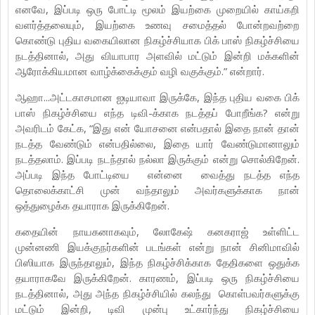
எனவே, இப்படி ஒரு போட்டி மூலம் இயற்கை முறையில் காய்கறி
வளர்த்தலையும், இயற்கை உணவு சமைத்தல் போன்றவற்றை
கொண்டு புதிய வகையிலான நிகழ்ச்சியாக பிக் பாஸ் நிகழ்ச்சியை
நடத்தினால், அது வியாபார அளவில் மட்டும் இன்றி மக்களின்
ஆரோக்கியமான வாழ்க்கைக்கும் வழி வகுக்கும்.” என்றார்.
ஆஹா...அட்டகாசமான ஐடியாவா இருக்கே, இந்த புதிய வகை பிக்
பாஸ் நிகழ்ச்சியை எந்த டிவி-க்காக நடத்தப் போறீங்க? என்று
அவரிடம் கேட்க, “இது என் யோசனை என்பதால் இதை நான் தான்
நடத்த வேண்டும் என்பதில்லை, இதை யார் வேண்டுமானாலும்
நடத்தலாம். இப்படி நடந்தால் நல்லா இருக்கும் என்று சொல்கிறேன்.
அப்படி இந்த போட்டியை என்னை வைத்து நடத்த எந்த
தொலைக்காட்சி முன் வந்தாலும் அவர்களுக்காக நான்
ஒத்துழைக்க தயாராக இருக்கிறேன்.
கதையின் நாயகனாகவும், லோகேஷ் கனகராஜ் உள்ளிட்ட
முன்னணி இயக்குநர்களின் படங்கள் என்று நான் சினிமாவில்
பிஸியாக இருந்தாலும், இந்த நிகழ்ச்சிக்காக தேதிகளை ஒதுக்க
தயாராகவே இருக்கிறேன். காரணம், இப்படி ஒரு நிகழ்ச்சியை
நடத்தினால், அது அந்த நிகழ்ச்சியில் கலந்து கொள்பவர்களுக்கு
மட்டும் இன்றி, டிவி முன்பு உட்கார்ந்து நிகழ்ச்சியை