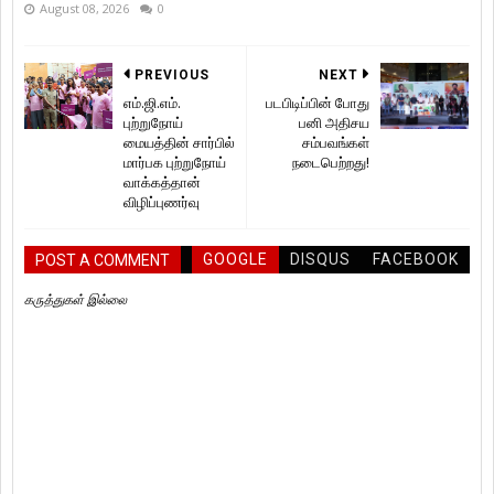
August 08, 2026
0
PREVIOUS
NEXT
எம்.ஜி.எம்.
படபிடிப்பின் போது
புற்றுநோய்
பனி அதிசய
மையத்தின் சார்பில்
சம்பவங்கள்
மார்பக புற்றுநோய்
நடைபெற்றது!
வாக்கத்தான்
விழிப்புணர்வு
GOOGLE
DISQUS
FACEBOOK
POST A COMMENT
கருத்துகள் இல்லை