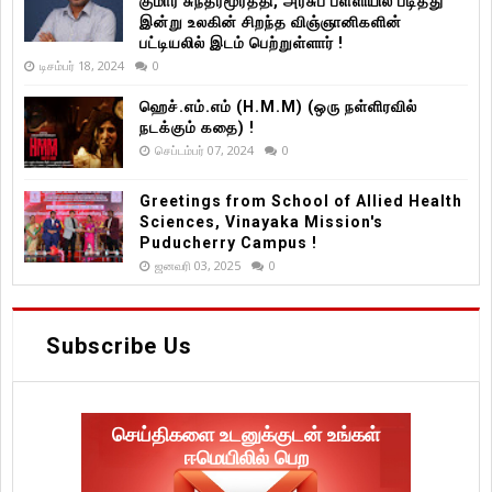
குமார் சுந்தரமூர்த்தி, அரசுப் பள்ளியில் படித்து
இன்று உலகின் சிறந்த விஞ்ஞானிகளின்
பட்டியலில் இடம் பெற்றுள்ளார் !
டிசம்பர் 18, 2024
0
ஹெச்.எம்.எம் (H.M.M) (ஒரு நள்ளிரவில்
நடக்கும் கதை) !
செப்டம்பர் 07, 2024
0
Greetings from School of Allied Health
Sciences, Vinayaka Mission's
Puducherry Campus !
ஜனவரி 03, 2025
0
Subscribe Us
செய்திகளை உடனுக்குடன் உங்கள்
ஈமெயிலில் பெற