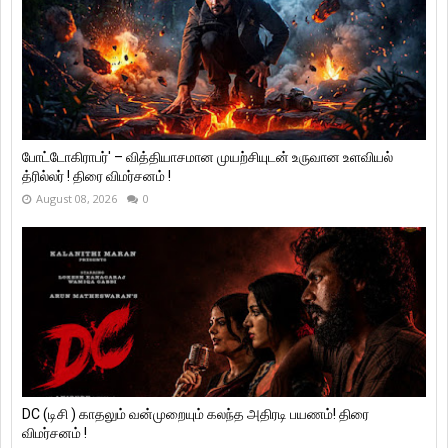
போட்டோகிராபர்' – வித்தியாசமான முயற்சியுடன் உருவான உளவியல்
த்ரில்லர் ! திரை விமர்சனம் !
August 08, 2026
0
DC (டிசி ) காதலும் வன்முறையும் கலந்த அதிரடி பயணம்! திரை
விமர்சனம் !