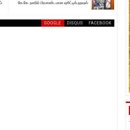
ம்
கே.கே. நகரில் பிரமாண்டமான ஷூட்டிங் ஹவுஸ்
GOOGLE
DISQUS
FACEBOOK