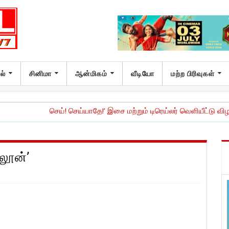
ல்
சினிமா
ஆன்மிகம்
வீடியோ
மற்ற பிரிவுகள்
செய்! செய்யாதே!’ இசை மற்றும் டிரெய்லர் வெளியீட்டு விழா !
|
நேச்சு
சலூன்’