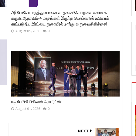
அப்போலோ மருத்துவமனை சாதனை!செயற்கை சுவாசக்
கருவி ஆதரவில் 4 மாதங்கள் இருந்த பெண்ணின் உயிரைக்
காப்பாற்றிய இரட்டை நுரையீரல் மாற்று அறுவைசிகிச்சை!
August 05, 2026
0
ஈடி பேமிலி பிசினஸ் அவார்ட்ஸ் !
August 01, 2026
0
NEXT