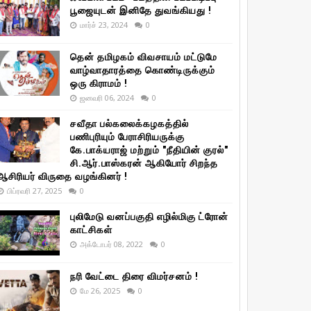
பூஜையுடன் இனிதே துவங்கியது !
மார்ச் 23, 2024
0
தென் தமிழகம் விவசாயம் மட்டுமே
வாழ்வாதாரத்தை கொண்டிருக்கும்
ஒரு கிராமம் !
ஜனவரி 06, 2024
0
சவீதா பல்கலைக்கழகத்தில்
பணிபுரியும் பேராசிரியருக்கு
கே.பாக்யராஜ் மற்றும் "நீதியின் குரல்"
சி.ஆர்.பாஸ்கரன் ஆகியோர் சிறந்த
ஆசிரியர் விருதை வழங்கினர் !
பிப்ரவரி 27, 2025
0
புலிமேடு வனப்பகுதி எழில்மிகு ட்ரோன்
காட்சிகள்
அக்டோபர் 08, 2022
0
நரி வேட்டை திரை விமர்சனம் !
மே 26, 2025
0