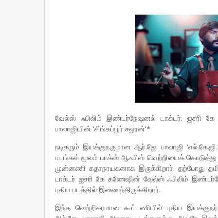
o
e
r
A
o
r
e
p
k
s
p
t
வேல்ஸ் ஃபிலிம் இண்டர்நேஷனல் டாக்டர். ஐசரி கே
பாலாஜியின் ‘சிங்கப்பூர் சலூன்’*
நடிகரும் இயக்குநருமான ஆர்.ஜே. பாலாஜி ’எல்.கே.ஜி.’
படங்கள் மூலம் பாக்ஸ் ஆஃபிஸ் வெற்றியைக் கொடுத்து த
முன்னணி கதாநாயகனாக இருக்கிறார். தற்போது தமிழ
டாக்டர் ஐசரி கே கணேஷின் வேல்ஸ் ஃபிலிம் இண்டர்நேஷ
புதிய படத்தில் இணைந்திருக்கிறார்.
இந்த வெற்றிகரமான கூட்டணியில் புதிய இயக்குநர்