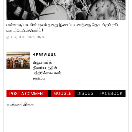
மன்னாரு’ பாடலின் மூலம் தனது இசைப் பயணத்தை தொடங்கும் ரகிட
என்டர்டெயின்மென்ட் !
August 08, 2026
0
PREVIOUS
விஜயானந்த்
திரைப்படத்தின்
பத்திரிக்கையாளர்
சந்திப்பு !
GOOGLE
DISQUS
FACEBOOK
POST A COMMENT
கருத்துகள் இல்லை