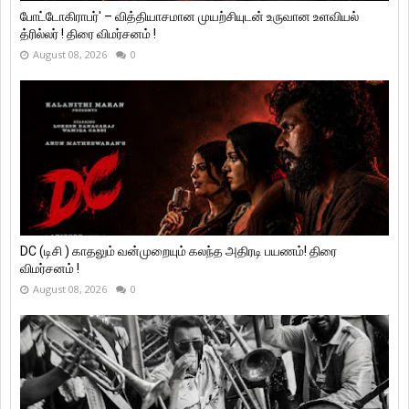
போட்டோகிராபர்' – வித்தியாசமான முயற்சியுடன் உருவான உளவியல்
த்ரில்லர் ! திரை விமர்சனம் !
August 08, 2026
0
DC (டிசி ) காதலும் வன்முறையும் கலந்த அதிரடி பயணம்! திரை
விமர்சனம் !
August 08, 2026
0