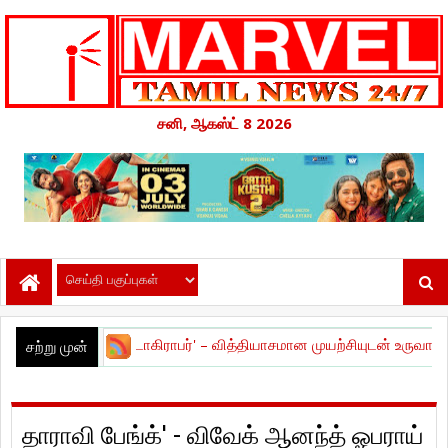
சனி, ஆகஸ்ட் 8 2026
ோட்டோகிராபர்' – வித்தியாசமான முயற்சியுடன் உருவான உளவியல் த்ரில்லர் 
சற்று முன்
தாராவி பேங்க்' - விவேக் ஆனந்த் ஓபராய்