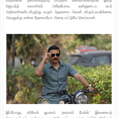
ஜெயந்த் கவாஸ்கர். அதேபோல, தன்னுடைய உயர்
அதிகாரிகளிடமிருந்து வரும் ஆதரவை அவன் விரும்புவதில்லை,
அவனுக்கு என்ன தேவையோ அதை மட்டுமே செய்வான்.
இப்போது, விவேக் ஓபராய் 'தாராவி பேங்க்' இணையத்
தொடருக்கும் தன்னுடைய அறிமுகப் படமான 'கம்பெனி'க்கும்