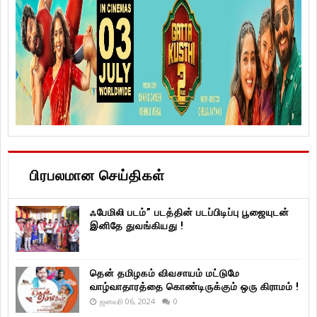
பிரபலமான செய்திகள்
ஃபேமிலி படம்” படத்தின் படப்பிடிப்பு பூஜையுடன்
இனிதே துவங்கியது !
தென் தமிழகம் விவசாயம் மட்டுமே
வாழ்வாதாரத்தை கொண்டிருக்கும் ஒரு கிராமம் !
ஜனவரி 06, 2024
0