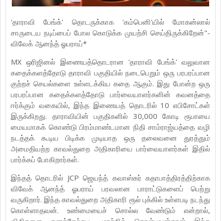
'தாராவி பேங்க்' தொடருக்காக 'கம்பெனி'யில் மோகன்லால்
சாருடைய நடிப்பைப் போல கொடுக்க முயற்சி செய்திருக்கிறேன்"-
விவேக் ஆனந்த் ஓபராய்*
MX ஒரிஜினல் இணையத்தொடரான 'தாராவி பேங்க்' வலுவான
கதைக்களத்தோடு தாராவி பகுதியில் நடைபெறும் ஒரு பரபரப்பான
குற்றச் செயல்களை உள்ளடக்கிய கதை ஆகும். இது போன்ற ஒரு
பரபரப்பான கதைக்களத்தோடு பார்வையாளர்களின் கவனத்தை
ஈர்க்கும் வகையில், இந்த இணையத் தொடரில் 10 எபிசோட்கள்
இருக்கிறது. தாராவியின் பகுதிகளில் 30,000 கோடி ரூபாயை
மையமாகக் கொண்டு பிரம்மாண்டமான நிதி சாம்ராஜ்யத்தை வழி
நடத்தக் கூடிய பிடிக்க முடியாத ஒரு தலைவனை துரத்தும்
அமைதியற்ற காவல்துறை அதிகாரியை பார்வையாளர்கள் இதில்
பார்க்கப் போகிறார்கள்.
இந்தத் தொடரில் JCP ஜெயந்த் கவாஸ்கர் கதாபாத்திரத்திற்காக
விவேக் ஆனந்த் ஓபராய் பரவலான பாராட்டுகளைப் பெற்று
வருகிறார். இந்த காவல்துறை அதிகாரி ரூல் புக்கில் உள்ளபடி நடந்து
கொள்ளாதவன். உண்மையைச் சொல்ல வேண்டும் என்றால்,
விதிகளை தனக்கேற்றபடி மாற்றிக் கொள்பவன்தான் இந்த