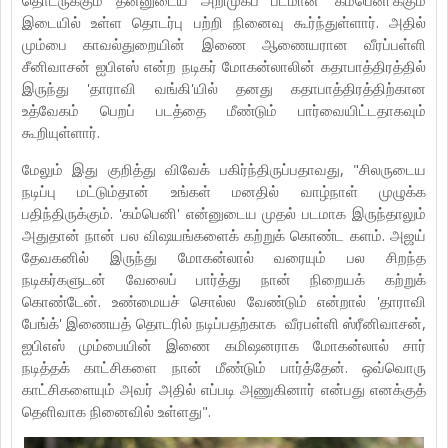
இடையில் உள்ள தொடர்பு பற்றி நினைவு கூர்ந்துள்ளார். அதில்
மும்பை காவல்துறையின் இணை ஆணையரான வீரப்பள்ளி
சீனிவாசன் ஐபிஎஸ் என்ற நடிகர் மோகன்லாலின் கதாபாத்திரத்தில்
இருந்து 'தாராவி வங்கி'யில் தனது கதாபாத்திரத்திற்கான
உத்வேகம் பெறப் படத்தை மீண்டும் பார்வையிட்டதாகவும்
கூறியுள்ளார்.
மேலும் இது குறித்து விவேக் பகிர்ந்திருப்பதாவது, "சிலருடைய
நடிப்பு மட்டும்தான் உங்கள் மனதில் வாழ்நாள் முழுக்க
பதிந்திருக்கும். 'கம்பெனி' என்னுடைய முதல் படமாக இருந்தாலும்
அதுதான் நான் பல விஷயங்களைக் கற்றுக் கொண்ட களம். அஜய்
தேவகனில் இருந்து மோகன்லால் வரையும் பல சிறந்த
நடிகர்களுடன் வேலைப் பார்த்து நான் நிறையக் கற்றுக்
கொண்டேன். உண்மையச் சொல்ல வேண்டும் என்றால் 'தாராவி
பேங்க்' இணையத் தொடரில் நடிப்பதற்காக வீரபள்ளி ஸ்ரீனிவாசன்,
ஐபிஎஸ் மும்பையின் இணை கமிஷனராக மோகன்லால் சார்
நடித்தக் காட்சிகளை நான் மீண்டும் பார்த்தேன். ஒவ்வொரு
காட்சிகளையும் அவர் அதில் எப்படி அணுகினார் என்பது எனக்குத்
தெளிவாக நினைவில் உள்ளது".