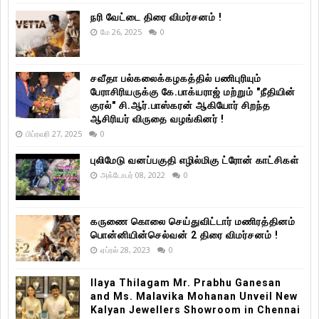
நரி வேட்டை திரை விமர்சனம் !
மே 26, 2025
0
சவீதா பல்கலைக்கழகத்தில் பணிபுரியும்
பேராசிரியருக்கு கே.பாக்யராஜ் மற்றும் "நீதியின்
குரல்" சி.ஆர்.பாஸ்கரன் ஆகியோர் சிறந்த
ஆசிரியர் விருதை வழங்கினர் !
பிப்ரவரி 27, 2025
0
புலிமேடு வனப்பகுதி எழில்மிகு ட்ரோன் காட்சிகள்
அக்டோபர் 08, 2022
0
கருணை கொலை செய்துவிட்டார் மணிரத்தினம்
பொன்னியின்செல்வன் 2 திரை விமர்சனம் !
ஏப்ரல் 28, 2023
0
Ilaya Thilagam Mr. Prabhu Ganesan
and Ms. Malavika Mohanan Unveil New
Kalyan Jewellers Showroom in Chennai