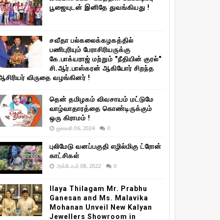
பூஜையுடன் இனிதே துவங்கியது !
சவீதா பல்கலைக்கழகத்தில்
பணிபுரியும் பேராசிரியருக்கு
கே.பாக்யராஜ் மற்றும் "நீதியின் குரல்"
சி.ஆர்.பாஸ்கரன் ஆகியோர் சிறந்த
ஆசிரியர் விருதை வழங்கினர் !
தென் தமிழகம் விவசாயம் மட்டுமே
வாழ்வாதாரத்தை கொண்டிருக்கும்
ஒரு கிராமம் !
ஜனவரி 06, 2024
0
புலிமேடு வனப்பகுதி எழில்மிகு ட்ரோன்
காட்சிகள்
அக்டோபர் 08, 2022
0
Ilaya Thilagam Mr. Prabhu
Ganesan and Ms. Malavika
Mohanan Unveil New Kalyan
Jewellers Showroom in