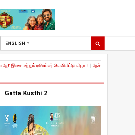
ENGLISH
ம் டிரெய்லர் வெளியீட்டு விழா !
|
நேச்சுரல் ஸ்டார்' நானி நடித்திருக்கும்
Gatta Kusthi 2