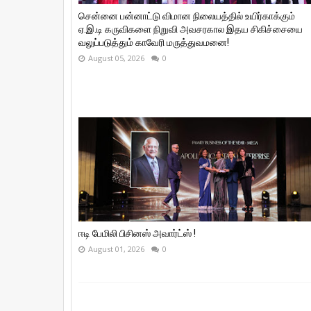
சென்னை பன்னாட்டு விமான நிலையத்தில் உயிர்காக்கும்
ஏ.இ.டி கருவிகளை நிறுவி அவசரகால இதய சிகிச்சையை
வலுப்படுத்தும் காவேரி மருத்துவமனை!
August 05, 2026
0
ஈடி பேமிலி பிசினஸ் அவார்ட்ஸ் !
August 01, 2026
0