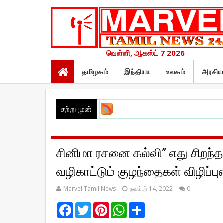
வெள்ளி, ஆகஸ்ட் 7 2026
தமிழகம்
இந்தியா
உலகம்
அரசிய
சற்று முன்
சினிமா ரசனை கல்வி” எது சிறந்த
வழிகாட்டும் குழந்தைகள் விழிப்பு
Marvel Tamil News
நவம்பர் 14, 2022
0
F
T
P
W
S
a
w
i
h
h
c
i
n
a
a