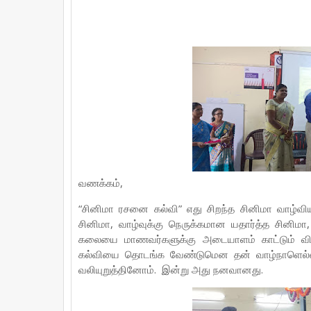
e
t
t
t
r
b
t
e
s
e
o
e
r
A
o
r
e
p
k
s
p
t
வணக்கம்,
“சினிமா ரசனை கல்வி” எது சிறந்த சினிமா வாழ்வியல
சினிமா, வாழ்வுக்கு நெருக்கமான யதார்த்த சினிமா
கலையை மாணவர்களுக்கு அடையாளம் காட்டும் வித
கல்வியை தொடங்க வேண்டுமென தன் வாழ்நாளெல்லாம்
வலியுறுத்தினோம். இன்று அது நனவானது.