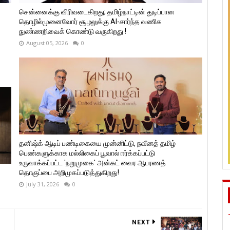
சென்னைக்கு விரிவடைகிறது; தமிழ்நாட்டின் துடிப்பான
தொழில்முனைவோர் சூழலுக்கு AI-சார்ந்த வணிக
நுண்ணறிவைக் கொண்டு வருகிறது !
August 05, 2026
0
தனிஷ்க் ஆடிப் பண்டிகையை முன்னிட்டு, நவீனத் தமிழ்
பெண்களுக்காக மல்லிகைப் பூவால் ஈர்க்கப்பட்டு
உருவாக்கப்பட்ட 'நறுமுகை' அன்கட் வைர ஆபரணத்
தொகுப்பை அறிமுகப்படுத்துகிறது!
July 31, 2026
0
NEXT