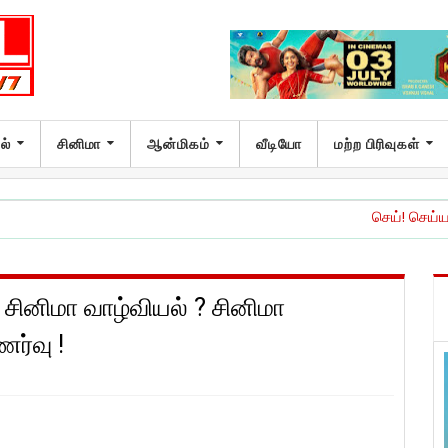
ல்
சினிமா
ஆன்மிகம்
வீடியோ
மற்ற பிரிவுகள்
செய்! செய்யாதே!’ இசை மற்று
 சினிமா வாழ்வியல் ? சினிமா
ணர்வு !