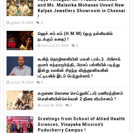
and Ms. Malavika Mohanan Unveil New
Kalyan Jewellers Showroom in Chennai
!
ஜூலை 13, 2026
0
ஹெச்.எம்.எம் (H.M.M) (ஒரு நள்ளிரவில்
நடக்கும் கதை) !
செப்டம்பர் 07, 2024
0
கூலித் தொழிலாளியின் மகன் டாக்டர். அசோக்
குமார் சுந்தரமூர்த்தி, அரசுப் பள்ளியில் படித்து
இன்று உலகின் சிறந்த விஞ்ஞானிகளின்
பட்டியலில் இடம் பெற்றுள்ளார் !
டிசம்பர் 18, 2024
0
கருணை கொலை செய்துவிட்டார் மணிரத்தினம்
பொன்னியின்செல்வன் 2 திரை விமர்சனம் !
ஏப்ரல் 28, 2023
0
Greetings from School of Allied Health
Sciences, Vinayaka Mission's
Puducherry Campus !