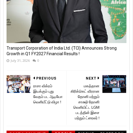
Transport Corporation of India Ltd. (TCI) Announces Strong
Growth in Q1 FY2027 Financial Results !
July 31, 2026
0
PREVIOUS
NEXT
ராசா விக்ரம்
மகத்தான
இயக்கும் புது
கிரிக்கெட் வீரரான
வேதம் பட ஆடியோ
தோனி மற்றும்
வெளியீட்டு விழா !
சாக்ஷி தோனி
வெளியிட்ட LGM
படத்தின் இசை
மற்றும் ட்ரைலர் !