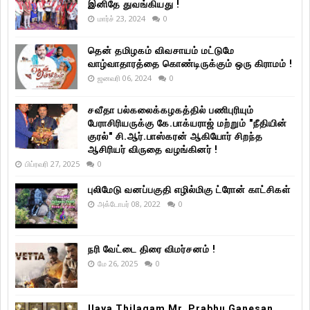
இனிதே துவங்கியது !
மார்ச் 23, 2024
0
தென் தமிழகம் விவசாயம் மட்டுமே
வாழ்வாதாரத்தை கொண்டிருக்கும் ஒரு கிராமம் !
ஜனவரி 06, 2024
0
சவீதா பல்கலைக்கழகத்தில் பணிபுரியும்
பேராசிரியருக்கு கே.பாக்யராஜ் மற்றும் "நீதியின்
குரல்" சி.ஆர்.பாஸ்கரன் ஆகியோர் சிறந்த
ஆசிரியர் விருதை வழங்கினர் !
பிப்ரவரி 27, 2025
0
புலிமேடு வனப்பகுதி எழில்மிகு ட்ரோன் காட்சிகள்
அக்டோபர் 08, 2022
0
நரி வேட்டை திரை விமர்சனம் !
மே 26, 2025
0
Ilaya Thilagam Mr. Prabhu Ganesan