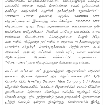
ஆகியவையும் வாடிக்கையாளர்களை கவர்ந்திழுக்கும் ஈர்க்கும்
வகையில் உள்ளன. மாடித் தோட்டங்கள், நகரப் பூங்காக்கள்,
நகர்ப்புற காடுகளின் அழகின் தாக்கத்தால் உருவாக்கப்பட்ட
“Nature’s Finest” நகைகள், அழகிய “Mamma Mia”
தொகுப்புகளுடன் இணைந்து கிடைக்கின்றன. “Mamma Mia”
தொகுப்புகள் தாயும் சேயும் உற்சாகமாகவும், ஸ்டைலாகவும் ஒரே
மாதிரியாக மகிழ்ச்சியுடன் அணியும் பல்வேறு வகைப்பட்ட நகை
ரகங்களை கொண்டதாக அமைந்துள்ளன. மேலும் இந்த
கடைகளில், விடுமுறை நாட்களில் உடனடியாக கடற்கரைகளுக்கு
பயணிக்க விரும்பும் பெண்களுக்காகவே பிரத்யேகமாக, கடல்
அலைகள், சூரியன், சிப்பிகள், மணல் பரப்பு, பனை மரங்கள்
ஆகியவற்றின் அழகால் ஈர்க்கப்பட்டு உருவாக்கப்பட்ட
“Wavemakers” நகை தொகுப்புகளும் விற்பனைக்கு உள்ளன.
டைட்டன் கம்பெனி லிட் நிறுவனத்தின் ஆபரணங்கள் பிரிவின்
தலைமை நிர்வாக அதிகாரி திரு. அஜய் சாவ்லா (Mr. Ajoy
Chawla, CEO, Jewellery Division, Titan Company Ltd,) திறப்பு
விழாவில் பேசுகையில், "டைட்டன் நிறுவனத்தின் நகைப் பிரிவின்
முக்கியமான அங்கமாக விளங்கும் தனிஷ்க் வழங்கும் மிஆ
பிராண்டானது, புதிய நூற்றாண்டு தலைமுறைகளின் தேவைகளை
பூர்த்தி செய்யும் ஒன்றாக திகழ்கிறது. சென்னையில் இன்று