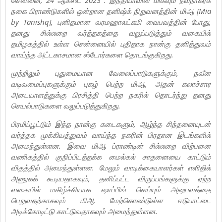
நகை பிராண்டுகளில் ஒன்றான தனிஷ்க் நிறுவனத்தின் மிஆ [Mia
by Tanishq], புனிதமான வரமஹாலட்சுமி வைபவத்தின் போது,
தனது சில்லறை வர்த்தகத்தை வலுப்படுத்தும் வகையில்
தமிழகத்தில் உள்ள சென்னையில் புதிதாக நான்கு தனித்துவம்
வாய்ந்த அட்டகாசமான ஸ்டோர்களை தொடங்குகிறது.
முற்றிலும் புதுமையான வேலைப்பாடுகளுக்கும், நவீன
வடிவமைப்புகளுக்கும் புகழ் பெற்ற மிஆ, அதன் கலாச்சார
அடையாளத்துக்கு பிரசித்தி பெற்ற நகரில் தொடர்ந்து தனது
செயல்பாடுகளை வலுப்படுத்துகிறது.
பிரமிப்பூட்டும் இந்த நான்கு கடைகளும், ஆழ்ந்த சிந்தனையுடன்
வர்த்தக முக்கியத்துவம் வாய்ந்த நகரின் பிரதான இடங்களில்
அமைந்துள்ளன. இவை மிஆ ப்ராண்டின் சில்லறை விற்பனை
வணிகத்தில் குறிப்பிடத்தக்க மைல்கல் சாதனையை காட்டும்
விதத்தில் அமைந்துள்ளன. மேலும் வாடிக்கையாளர்கள் எளிதில்
அணுகக் கூடியதாகவும், தனிப்பட்ட விருப்பங்களுக்கு ஏற்ற
வகையில் மகிழ்ச்சியாக ஷாப்பிங் செய்யும் அனுபவத்தை
பெறுவதற்காகவும் மிஆ மேற்கொண்டுள்ள ஈடுபாட்டை
அடிக்கோடிட்டு காட்டுவதாகவும் அமைந்துள்ளன.