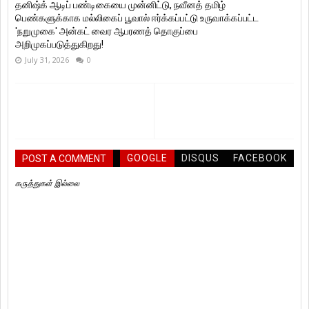
தனிஷ்க் ஆடிப் பண்டிகையை முன்னிட்டு, நவீனத் தமிழ்
பெண்களுக்காக மல்லிகைப் பூவால் ஈர்க்கப்பட்டு உருவாக்கப்பட்ட
'நறுமுகை' அன்கட் வைர ஆபரணத் தொகுப்பை
அறிமுகப்படுத்துகிறது!
July 31, 2026
0
GOOGLE
DISQUS
FACEBOOK
POST A COMMENT
கருத்துகள் இல்லை