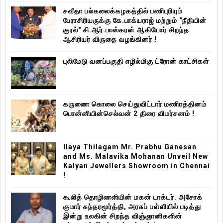
சவீதா பல்கலைக்கழகத்தில் பணிபுரியும்
பேராசிரியருக்கு கே.பாக்யராஜ் மற்றும் "நீதியின்
குரல்" சி.ஆர்.பாஸ்கரன் ஆகியோர் சிறந்த
ஆசிரியர் விருதை வழங்கினர் !
புலிமேடு வனப்பகுதி எழில்மிகு ட்ரோன் காட்சிகள்
கருணை கொலை செய்துவிட்டார் மணிரத்தினம்
பொன்னியின்செல்வன் 2 திரை விமர்சனம் !
Ilaya Thilagam Mr. Prabhu Ganesan
and Ms. Malavika Mohanan Unveil New
Kalyan Jewellers Showroom in Chennai
!
கூலித் தொழிலாளியின் மகன் டாக்டர். அசோக்
குமார் சுந்தரமூர்த்தி, அரசுப் பள்ளியில் படித்து
இன்று உலகின் சிறந்த விஞ்ஞானிகளின்