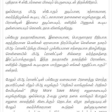
புதிதாக 4 ஸ்டோர்களை மிகவும் பெருமையுடன் திறக்கிறோம்.
ஒவ்வொரு மிஆ ஸ்டோரும் துடிப்பான, உற்சாகமான,
கவர்ந்திழுக்கக் கூடிய, அட்டகாசமான நகைகளை வழங்குவதுடன்,
பிராண்டின் இளமை துடிப்பையும், எளிதில் அணுகக் கூடிய
தன்மையையும் கொண்டதாக விளங்குகிறது.
பல்வேறு நவநாகரிகமான, இளமையான, பொருளாதார ரீதியாக
சுதந்திரமான பெண்கள் ஏராளமாக நிரம்பியுள்ள சென்னை நகரம்
மிஆ- ப்ராண்ட்டுக்கு மிகவும் முக்கியமான சந்தையாக திகழ்கிறது.
சென்னையில் மிஆ ப்ராண்ட்டின் சில்லறை வர்த்தகத்தை
இரட்டிப்பாக்குவதும், இந்த நவநாகரீக நகரத்தில் பிராண்டை
எளிதில் அணுகக் கூடியதாக மாற்றுவதும் எங்கள் உறுதிப்பாடாகும்"
என்றார்.
மேலும் மிஆ ப்ராண்ட்டின் பல்வேறு வகையான அனைத்து சொந்த
தயாரிப்புகள் மீதும் மிஆ வழங்கும் "அதிகம் வாங்குங்கள் அதிகம்
சேமியுங்கள்" (Buy More Save More) சலுகையையும்
வழங்குகிறது. ஒவ்வொரு 2-வது முறை நகை வாங்கும் போதும்
சலுகை காலத்தில் கிடைக்கும் தொடக்க விழா தள்ளுபடியுடன்
மேலும் கவர்ச்சிகரமான கூடுதல் தள்ளுபடிகளை