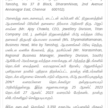
Tanishq, No 37 B Block, DharamNivas, 2nd Avenue
Annanagar East, Chennai
600102)
.
அனைத்து கடைகளையும், டைட்டன் கம்பெனி லிட் நிறுவனத்தின்
ஆபரணங்கள் பிரிவின் தலைமை நிர்வாக அதிகாரி திரு. அஜய்
சாவ்லா (Mr. Ajoy Chawla, CEO, Jewellery Division, Titan
Company Ltd, ), தனிஷ்க் நிறுவனத்தின் மிஆ வர்த்தக பிரிவு
தலைவர் திருமதி ஷ்யாமளா ரமணன் (Ms. ShyamalaRamanan,
Business Head, Mia by Tanishq), ஆபரணங்கள் பிரிவு தெற்கு,
மண்டல வணிக மேலாளர், திரு. நரசிம்மன் (Mr. Narasimhan,
Regional Business Manager, Jewellery Division, South)
ஆகியோர் அவர்களது வர்த்தக சகாக்களுடன் அந்தந்த இடங்களில்
தொடங்கி வைத்தனர். வரமஹாலட்சுமி நோன்பு அனுசரிக்கும்
புனிதமான நாளில் புதிதாக திறக்கப்பட்ட நான்கு ஸ்டோர்களின்
தொடக்க விழாவை கொண்டாடும் விதமாக, மிஆ தயாரிப்புகளுக்கு
20%* வரையிலான தொடக்கவிழா தள்ளுபடியையும்
அறிவித்துள்ளது. இந்த சலுகையானது 25 ஆகஸ்ட் 2023
தொடங்கி 27 ஆகஸ்ட் 2023 வரையில் மேற்கண்ட நான்கு
ஸ்டோர்களிலும் செல்லுபடியாகும்.
இந்த கடைகள் மொத்தம் 3,350 சதுரஅடி பரப்பளவில் மிகவும்