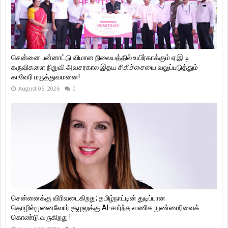
சென்னை பன்னாட்டு விமான நிலையத்தில் உயிர்காக்கும் ஏ.இ.டி
கருவிகளை நிறுவி அவசரகால இதய சிகிச்சையை வலுப்படுத்தும்
காவேரி மருத்துவமனை!
August 05, 2026
0
சென்னைக்கு விரிவடைகிறது; தமிழ்நாட்டின் துடிப்பான
தொழில்முனைவோர் சூழலுக்கு AI-சார்ந்த வணிக நுண்ணறிவைக்
கொண்டு வருகிறது !