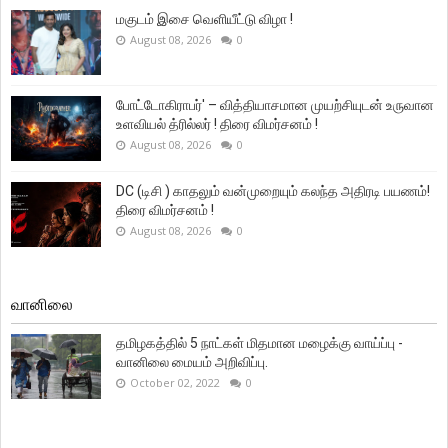
மகுடம் இசை வெளியீட்டு விழா !
August 08, 2026
0
போட்டோகிராபர்' – வித்தியாசமான முயற்சியுடன் உருவான
உளவியல் த்ரில்லர் ! திரை விமர்சனம் !
August 08, 2026
0
DC (டிசி ) காதலும் வன்முறையும் கலந்த அதிரடி பயணம்!
திரை விமர்சனம் !
August 08, 2026
0
வானிலை
தமிழகத்தில் 5 நாட்கள் மிதமான மழைக்கு வாய்ப்பு -
வானிலை மையம் அறிவிப்பு.
October 02, 2022
0