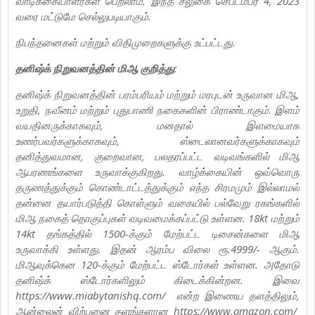
வாடிக்கையாளர்கள் பெறலாம். இந்த சலுகை செப்டம்பர் 4, 2023
வரை மட்டுமே செல்லுபடியாகும்.
நிபந்தனைகள் மற்றும் விதிமுறைகளுக்கு உட்பட்டது.
தனிஷ்க் நிறுவனத்தின் மிஆ குறித்து
:
தனிஷ்க் நிறுவனத்தின் பரம்பரியம் மற்றும் மரபுடன் உருவான மிஆ,
உறுதி, நவீனம் மற்றும் புதுபாணி நகைகளின் பிராண்டாகும். இளம்
வயதினருக்காகவும், மனதால் இளமையாக
உணர்பவர்களுக்காகவும், ஸ்டைலானவர்களுக்காகவும்
தனித்துவமான, குறைவான, பலதரப்பட்ட வடிவங்களில் மிஆ
ஆபரணங்களை உருவாக்குகிறது. வாழ்க்கையின் ஒவ்வொரு
தருணத்துக்கும் கொண்டாட்டத்துக்கும் எந்த சிரமமும் இல்லாமல்
தன்னை தயார்படுத்தி கொள்ளும் வகையில் பல்வேறு ரகங்களில்
மிஆ நகைத் தொகுப்புகள் வடிவமைக்கப்பட்டு உள்ளன. 18kt மற்றும்
14kt தங்கத்தில் 1500-க்கும் மேற்பட்ட டிசைன்களை மிஆ
உருவாக்கி உள்ளது. இதன் ஆரம்ப விலை ரூ.4999/- ஆகும்.
மிஆவுக்கென 120-க்கும் மேற்பட்ட ஸ்டோர்கள் உள்ளன. அதோடு
தனிஷ்க் ஸ்டோர்களிலும் கிடைக்கின்றன. இவை
https://www.miabytanishq.com/ என்ற இணைய தளத்திலும்,
ஆன்லைன் விற்பனை தளங்களான https://www.amazon.com/