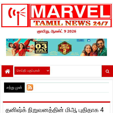
ஞாயிறு, ஆகஸ்ட் 9 2026
சற்று முன்
தனிஷ்க் நிறுவனத்தின் மிஆ புதிதாக 4