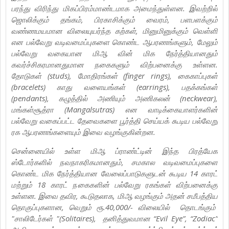
பரந்து விரிந்து மிகப்பிரம்மாண்டமாக அமைந்துள்ளன. இவற்றில்
ஜொலிக்கும் தங்கம், பிரகாசிக்கும் வைரம், பளபளக்கும்
வண்ணமயமான விலையுயர்ந்த கற்கள், மினுமினுக்கும் வெள்ளி
என பல்வேறு வடிவமைப்புகளை கொண்ட ஆபரணங்களும், மேலும்
பல்வேறு வகையான மிஆ வின் மிக நேர்த்தியானதும்
கவர்ச்சிகரமானதுமான நகைகளும் விற்பனைக்கு உள்ளன.
தோடுகள் (studs), மோதிரங்கள் (finger rings), கைகாப்புகள்
(bracelets) காது வளையங்கள் (earrings), பதக்கங்கள்
(pendants), கழுத்தில் அணியும் அணிகலன் (neckwear),
மங்கள்சூத்ரா (Mangalsutras) என வாடிக்கையாளர்களின்
பல்வேறு வகைப்பட்ட தேவைகளை பூர்த்தி செய்யக் கூடிய பல்வேறு
ரக ஆபரணங்களையும் இவை வழங்குகின்றன.
சென்னையில் உள்ள மிஆ ப்ராண்ட்டின் இந்த பிரத்யேக
ஸ்டோர்களில் நவநாகரிகமானதும், சமகால வடிவமைப்புகளை
கொண்ட மிக நேர்த்தியான வேலைப்பாடுகளுடன் கூடிய 14 காரட்
மற்றும் 18 காரட் நகைகளின் பல்வேறு ரகங்கள் விற்பனைக்கு
உள்ளன. இவை தவிர, கூடுதலாக, மிஆ வழங்கும் அதன் சமீபத்திய
தொகுப்புகளான, வெறும் ரூ.40,000/- விலையில் தொடங்கும்
"சாலிடேர்கள் "(Solitaires), தனித்துவமான “Evil Eye”, “Zodiac”