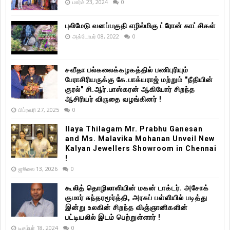
மார்ச் 23, 2024
0
புலிமேடு வனப்பகுதி எழில்மிகு ட்ரோன் காட்சிகள்
அக்டோபர் 08, 2022
0
சவீதா பல்கலைக்கழகத்தில் பணிபுரியும்
பேராசிரியருக்கு கே.பாக்யராஜ் மற்றும் "நீதியின்
குரல்" சி.ஆர்.பாஸ்கரன் ஆகியோர் சிறந்த
ஆசிரியர் விருதை வழங்கினர் !
பிப்ரவரி 27, 2025
0
Ilaya Thilagam Mr. Prabhu Ganesan
and Ms. Malavika Mohanan Unveil New
Kalyan Jewellers Showroom in Chennai
!
ஜூலை 13, 2026
0
கூலித் தொழிலாளியின் மகன் டாக்டர். அசோக்
குமார் சுந்தரமூர்த்தி, அரசுப் பள்ளியில் படித்து
இன்று உலகின் சிறந்த விஞ்ஞானிகளின்
பட்டியலில் இடம் பெற்றுள்ளார் !
டிசம்பர் 18, 2024
0