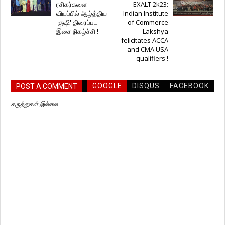
ரசிகர்களை
EXALT 2k23:
வியப்பில் ஆழ்த்திய
Indian Institute
'குஷி' திரைப்பட
of Commerce
இசை நிகழ்ச்சி !
Lakshya
felicitates ACCA
and CMA USA
qualifiers !
GOOGLE
DISQUS
FACEBOOK
POST A COMMENT
கருத்துகள் இல்லை