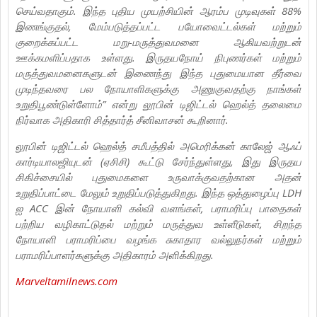
செய்வதாகும். இந்த புதிய முயற்சியின் ஆரம்ப முடிவுகள் 88%
இணங்குதல், மேம்படுத்தப்பட்ட பயோவைட்டல்கள் மற்றும்
குறைக்கப்பட்ட மறு-மருத்துவமனை ஆகியவற்றுடன்
ஊக்கமளிப்பதாக உள்ளது. இருதயநோய் நிபுணர்கள் மற்றும்
மருத்துவமனைகளுடன் இணைந்து இந்த புதுமையான தீர்வை
முடிந்தவரை பல நோயாளிகளுக்கு அணுகுவதற்கு நாங்கள்
உறுதிபூண்டுள்ளோம்” என்று லூபின் டிஜிட்டல் ஹெல்த் தலைமை
நிர்வாக அதிகாரி சித்தார்த் சீனிவாசன் கூறினார்.
லூபின் டிஜிட்டல் ஹெல்த் சமீபத்தில் அமெரிக்கன் காலேஜ் ஆஃப்
கார்டியாலஜியுடன் (ஏசிசி) கூட்டு சேர்ந்துள்ளது, இது இருதய
சிகிச்சையில் புதுமைகளை உருவாக்குவதற்கான அதன்
உறுதிப்பாட்டை மேலும் உறுதிப்படுத்துகிறது. இந்த ஒத்துழைப்பு LDH
ஐ ACC இன் நோயாளி கல்வி வளங்கள், பராமரிப்பு பாதைகள்
பற்றிய வழிகாட்டுதல் மற்றும் மருத்துவ உள்ளீடுகள், சிறந்த
நோயாளி பராமரிப்பை வழங்க சுகாதார வல்லுநர்கள் மற்றும்
பராமரிப்பாளர்களுக்கு அதிகாரம் அளிக்கிறது.
Marveltamilnews.com