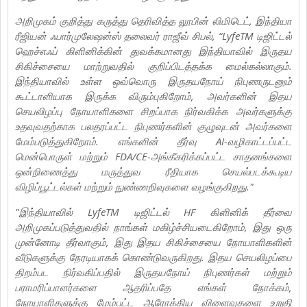
அறிமுகம் குறித்து கருத்து தெரிவித்த லூபின் லிமிடெட், இந்தியா
ரீஜியன் ஃபார்முலேஷன்ஸ் தலைவர் ராஜீவ் சிபல், “LyfeTM டிஜிட்டல்
ஹெச்எஃப் கிளினிக்கின் துவக்கமானது இந்தியாவில் இருதய
சிகிச்சையை மாற்றுவதில் குறிப்பிடத்தக்க மைல்கல்லாகும்.
இந்தியாவில் உள்ள ஒவ்வொரு இருதயநோய் நிபுணருடனும்
கூட்டாளியாக இருக்க விரும்புகிறோம், அவர்களின் இதய
செயலிழப்பு நோயாளிகளை சிறப்பாக நிர்வகிக்க அவர்களுக்கு
உதவுவதற்காக பலதரப்பட்ட நிபுணர்களின் குழுவுடன் அவர்களை
மேம்படுத்துகிறோம். எங்களின் தீர்வு AI-வழிகாட்டப்பட்ட
மென்பொருள் மற்றும் FDA/CE-அங்கீகரிக்கப்பட்ட சாதனங்களை
ஒன்றிணைத்து மருத்துவ ரீதியாக செயல்படக்கூடிய
விழிப்பூட்டல்கள் மற்றும் நுண்ணறிவுகளை வழங்குகிறது."
"இந்தியாவில் LyfeTM டிஜிட்டல் HF கிளினிக் தீர்வை
அறிமுகப்படுத்துவதில் நாங்கள் மகிழ்ச்சியடைகிறோம், இது ஒரு
முன்னோடி தீர்வாகும், இது இதய சிகிச்சையை நோயாளிகளின்
வீடுகளுக்கு நேரடியாகக் கொண்டுவருகிறது. இதய செயலிழப்பை
திறம்பட நிர்வகிப்பதில் இருதயநோய் நிபுணர்கள் மற்றும்
பராமரிப்பாளர்களை ஆதரிப்பதே எங்கள் நோக்கம்,
நோயாளிகளுக்கு மேம்பட்ட ஆரோக்கிய விளைவுகளை உறுதி