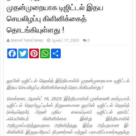
முதன்முறையாக டிஜிட்டல் இதய
செயலிழப்பு கிளினிக்கைத்
தொடங்கியுள்ளது !
Marvel Tamil News
ஆகஸ்ட் 17, 2023
0
F
T
P
W
S
a
w
i
h
h
c
i
n
a
a
e
t
t
t
r
b
t
e
s
e
o
e
r
A
o
r
e
p
லூபின் டிஜிட்டல் ஹெல்த் இந்தியாவில் முதன்முறையாக டிஜிட்டல்
k
s
p
இதய செயலிழப்பு கிளினிக்கைத் தொடங்கியுள்ளது !
t
சென்னை, ஆகஸ்ட் 16, 2023: இந்தியாவின் முன்னணி கார்டியாக்
டிஜிட்டல் தெரபியூட்டிக்ஸ் நிறுவனமான லூபின் டிஜிட்டல் ஹெல்த்
(எல்டிஹெச்), அதன் புதிய லைஃப்டிஎம் டிஜிட்டல் ஹார்ட்
ஃபெயிலியர் கிளினிக்கை இன்று இந்தியாவில்
அறிமுகப்படுத்துவதாக அறிவித்தது. இந்த அற்புதமான இ-
கிளினிக் இருதயநோய் நிபுணர்கள் மற்றும் பராமரிப்பாளர்களுக்கு