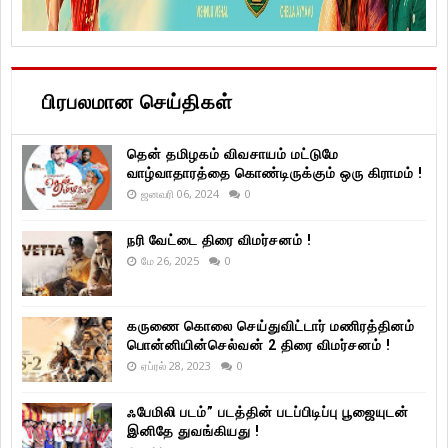
பிரபலமான செய்திகள்
தென் தமிழகம் விவசாயம் மட்டுமே
வாழ்வாதாரத்தை கொண்டிருக்கும் ஒரு கிராமம் !
ஜனவரி 06, 2024
0
நரி வேட்டை திரை விமர்சனம் !
மே 26, 2025
0
கருணை கொலை செய்துவிட்டார் மணிரத்தினம்
பொன்னியின்செல்வன் 2 திரை விமர்சனம் !
ஏப்ரல் 28, 2023
0
ஃபேமிலி படம்” படத்தின் படப்பிடிப்பு பூஜையுடன்
இனிதே துவங்கியது !