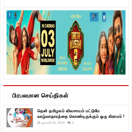
பிரபலமான செய்திகள்
தென் தமிழகம் விவசாயம் மட்டுமே
வாழ்வாதாரத்தை கொண்டிருக்கும் ஒரு கிராமம் !
ஜனவரி 06, 2024
0