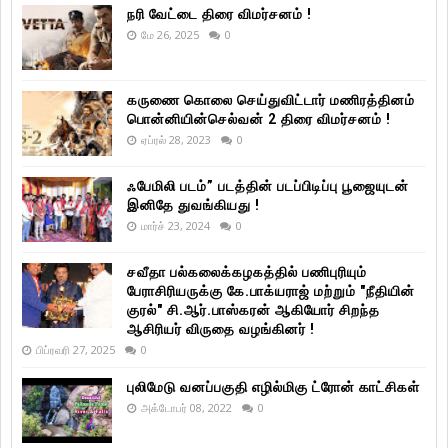
நரி வேட்டை திரை விமர்சனம் !
மே 26, 2025
0
கருணை கொலை செய்துவிட்டார் மணிரத்தினம்
பொன்னியின்செல்வன் 2 திரை விமர்சனம் !
ஏப்ரல் 28, 2023
0
ஃபேமிலி படம்” படத்தின் படப்பிடிப்பு பூஜையுடன்
இனிதே துவங்கியது !
மார்ச் 23, 2024
0
சவீதா பல்கலைக்கழகத்தில் பணிபுரியும்
பேராசிரியருக்கு கே.பாக்யராஜ் மற்றும் "நீதியின்
குரல்" சி.ஆர்.பாஸ்கரன் ஆகியோர் சிறந்த
ஆசிரியர் விருதை வழங்கினர் !
பிப்ரவரி 27, 2025
0
புலிமேடு வனப்பகுதி எழில்மிகு ட்ரோன் காட்சிகள்
அக்டோபர் 08, 2022
0