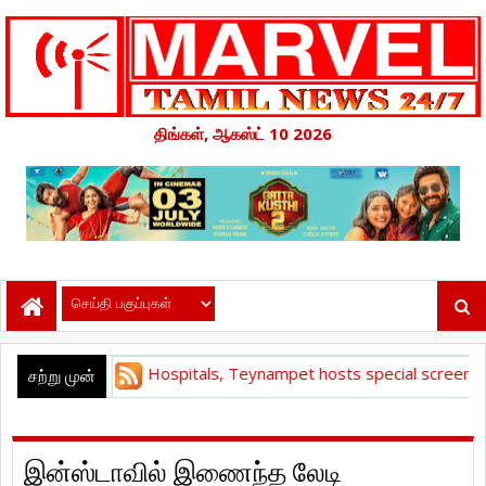
திங்கள், ஆகஸ்ட் 10 2026
eciality Hospitals, Teynampet hosts special screening of Spider
சற்று முன்
இன்ஸ்டாவில் இணைந்த லேடி