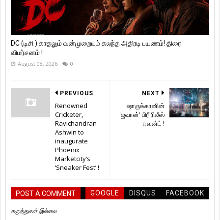
DC (டிசி ) காதலும் வன்முறையும் கலந்த அதிரடி பயணம்! திரை
விமர்சனம் !
August 08, 2026
0
PREVIOUS
NEXT
Renowned
ஷாருக்கானின்
Cricketer,
'ஜவான்' பிரீ ரிலீஸ்
Ravichandran
ஈவன்ட் !
Ashwin to
inaugurate
Phoenix
Marketcity’s
‘Sneaker Fest’ !
GOOGLE
DISQUS
FACEBOOK
POST A COMMENT
கருத்துகள் இல்லை