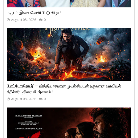
மகுடம் இசை வெளியீட்டு விழா !
August 08, 2026
0
போட்டோகிராபர்' – வித்தியாசமான முயற்சியுடன் உருவான உளவியல்
த்ரில்லர் ! திரை விமர்சனம் !
August 08, 2026
0