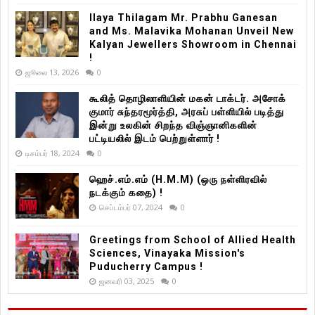
Ilaya Thilagam Mr. Prabhu Ganesan
and Ms. Malavika Mohanan Unveil New
Kalyan Jewellers Showroom in Chennai
!
ஜூலை 13, 2026
0
கூலித் தொழிலாளியின் மகன் டாக்டர். அசோக்
குமார் சுந்தரமூர்த்தி, அரசுப் பள்ளியில் படித்து
இன்று உலகின் சிறந்த விஞ்ஞானிகளின்
பட்டியலில் இடம் பெற்றுள்ளார் !
டிசம்பர் 18, 2024
0
ஹெச்.எம்.எம் (H.M.M) (ஒரு நள்ளிரவில்
நடக்கும் கதை) !
செப்டம்பர் 07, 2024
0
Greetings from School of Allied Health
Sciences, Vinayaka Mission's
Puducherry Campus !
ஜனவரி 03, 2025
0