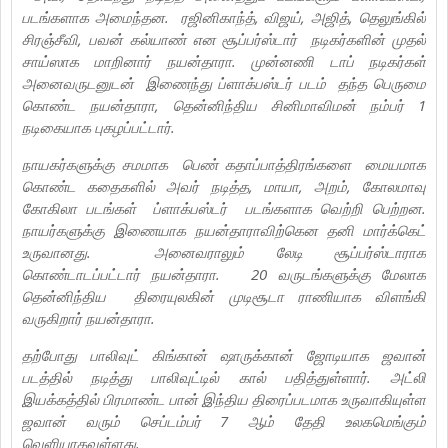
படங்களாக அமைந்தன. ரஜினிகாந்த், விஜய், அஜித், தெலுங்கில்
சிரஞ்சீவி, பவன் கல்யாண் என சூப்பர்ஸ்டார் நடிகர்களின் முதல்
சாய்ஸாக மாறினார் நயன்தாரா. முன்னணி டாப் நடிகர்கள்
அனைவருடனுடன் இணைந்து ப்ளாக்பஸ்டர் படம் தந்த பெருமை
கொண்ட நயன்தாரா, தென்னிந்திய சினிமாவிமன் நம்பர் 1
நடிகையாக புகழப்பட்டார்.
நாயகர்களுக்கு சமமாக பெண் கதாப்பாத்திரங்களை மையமாக
கொண்ட கதைகளில் அவர் நடித்த, மாயா, அறம், கோலமாவு
கோகிலா படங்கள் ப்ளாக்பஸ்டர் படங்களாக வெற்றி பெற்றன.
நாயர்களுக்கு இணையாக நயன்தாராவிற்கென தனி மார்க்கெட்
உருவானது. அனைவராலும் லேடி சூப்பர்ஸ்டாராக
கொண்டாடப்பட்டார் நயன்தாரா. 20 வருடங்களுக்கு மேலாக
தென்னிந்திய திரையுலகின் முடிசூடா ராணியாக விளங்கி
வருகிறார் நயன்தாரா.
தற்போது பாலிவுட் கிங்கான் ஷாருக்கான் ஜோடியாக ஜவான்
படத்தில் நடித்து பாலிவுட்டில் கால் பதித்துள்ளார். அட்லி
இயக்கத்தில் பிரமாண்ட பான் இந்திய திரைப்படமாக உருவாகியுள்ள
ஜவான் வரும் செப்டம்பர் 7 ஆம் தேதி உலகமெங்கும்
வெளியாகவுள்ளது.