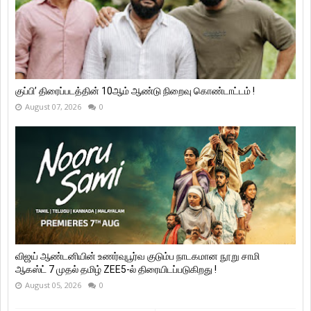
குப்பி’ திரைப்படத்தின் 10ஆம் ஆண்டு நிறைவு கொண்டாட்டம் !
August 07, 2026
0
விஜய் ஆண்டனியின் உணர்வுபூர்வ குடும்ப நாடகமான நூறு சாமி
ஆகஸ்ட் 7 முதல் தமிழ் ZEE5-ல் திரையிடப்படுகிறது !
August 05, 2026
0