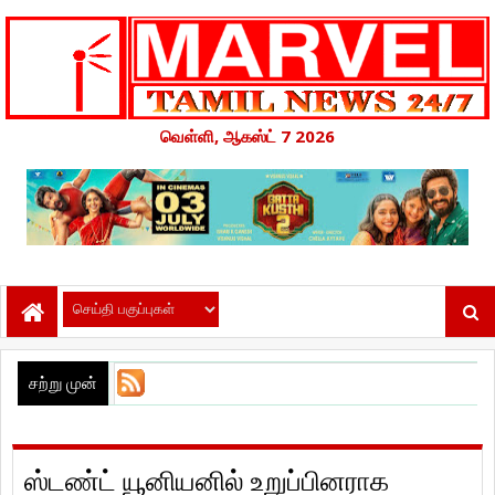
வெள்ளி, ஆகஸ்ட் 7 2026
சற்று முன்
ஸ்டண்ட் யூனியனில் உறுப்பினராக