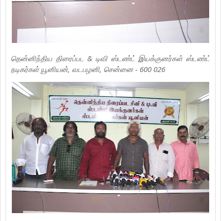
தென்னிந்திய திரைப்பட & டிவி ஸ்டண்ட் இயக்குனர்கள் ஸ்டண்ட்
நடிகர்கள் யூனியன், வடபழனி, சென்னை - 600 026