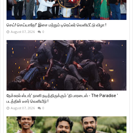
செய்! செய்யாதே!’ இசை மற்றும் டிரெய்லர் வெளியீட்டு விழா !
August 07, 2026
0
நேச்சுரல் ஸ்டார்' நானி நடித்திருக்கும் 'தி பாரடைஸ் - The Paradise '
படத்தின் டீசர் வெளியீடு !
August 07, 2026
0