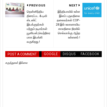
PREVIOUS
NEXT
தென்னிந்திய
இந்தியாவில் உள்ள
திரைப்பட & டிவி
இளம் பருவநிலை
ஸ்டண்ட்
தலைவர்கள் COP-
இயக்குநர்கள்
28 இல் உலகளாவிய
மற்றும் நடிகர்கள்
காலநிலை நிரலில்
யூனியன்,வெற்றிகர
செல்வாக்கு ஆற்ற
மாக இயங்கி
உள்ளனர் !
வருகிறது !
GOOGLE
DISQUS
FACEBOOK
POST A COMMENT
கருத்துகள் இல்லை