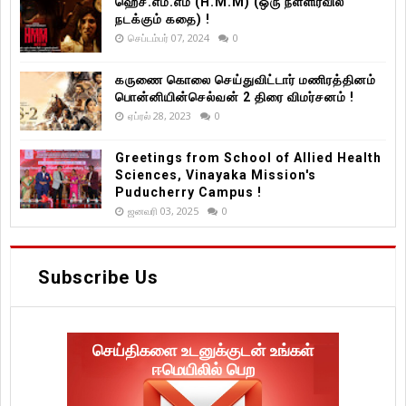
ஹெச்.எம்.எம் (H.M.M) (ஒரு நள்ளிரவில்
நடக்கும் கதை) !
செப்டம்பர் 07, 2024
0
கருணை கொலை செய்துவிட்டார் மணிரத்தினம்
பொன்னியின்செல்வன் 2 திரை விமர்சனம் !
ஏப்ரல் 28, 2023
0
Greetings from School of Allied Health
Sciences, Vinayaka Mission's
Puducherry Campus !
ஜனவரி 03, 2025
0
Subscribe Us
செய்திகளை உடனுக்குடன் உங்கள்
ஈமெயிலில் பெற