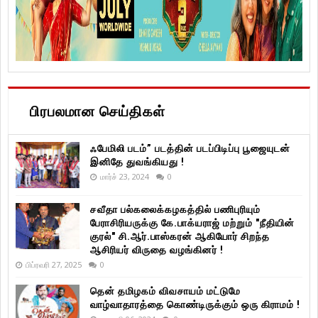
பிரபலமான செய்திகள்
ஃபேமிலி படம்” படத்தின் படப்பிடிப்பு பூஜையுடன்
இனிதே துவங்கியது !
மார்ச் 23, 2024
0
சவீதா பல்கலைக்கழகத்தில் பணிபுரியும்
பேராசிரியருக்கு கே.பாக்யராஜ் மற்றும் "நீதியின்
குரல்" சி.ஆர்.பாஸ்கரன் ஆகியோர் சிறந்த
ஆசிரியர் விருதை வழங்கினர் !
பிப்ரவரி 27, 2025
0
தென் தமிழகம் விவசாயம் மட்டுமே
வாழ்வாதாரத்தை கொண்டிருக்கும் ஒரு கிராமம் !