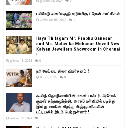
ஜனவரி 06, 2024
0
புலிமேடு வனப்பகுதி எழில்மிகு ட்ரோன் காட்சிகள்
அக்டோபர் 08, 2022
0
Ilaya Thilagam Mr. Prabhu Ganesan
and Ms. Malavika Mohanan Unveil New
Kalyan Jewellers Showroom in Chennai
!
ஜூலை 13, 2026
0
நரி வேட்டை திரை விமர்சனம் !
மே 26, 2025
0
கூலித் தொழிலாளியின் மகன் டாக்டர். அசோக்
குமார் சுந்தரமூர்த்தி, அரசுப் பள்ளியில் படித்து
இன்று உலகின் சிறந்த விஞ்ஞானிகளின்
பட்டியலில் இடம் பெற்றுள்ளார் !
டிசம்பர் 18, 2024
0