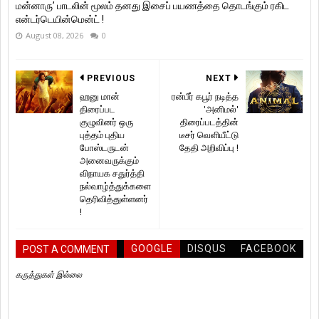
மன்னாரு’ பாடலின் மூலம் தனது இசைப் பயணத்தை தொடங்கும் ரகிட
என்டர்டெயின்மென்ட் !
August 08, 2026
0
PREVIOUS
NEXT
ஹனு மான்
ரன்பீர் கபூர் நடித்த
திரைப்பட
'அனிமல்'
குழுவினர் ஒரு
திரைப்படத்தின்
புத்தம் புதிய
டீசர் வெளியீட்டு
போஸ்டருடன்
தேதி அறிவிப்பு !
அனைவருக்கும்
விநாயக சதுர்த்தி
நல்வாழ்த்துக்களை
தெரிவித்துள்ளனர்
!
GOOGLE
DISQUS
FACEBOOK
POST A COMMENT
கருத்துகள் இல்லை