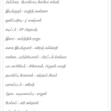
அம்பிகா, யோகிபாபு ரோபோ சங்கர்.
இயக்குநர் - ராஜித் கண்ணா
ஒளிப்பதிவு - J. லக்ஷ்மன்
எடிட்டர் - SP அஹமத்.
இசை - கார்த்திக் ராஜா
கலை இயக்குனர் - சுரேஷ் கல்லெறி
சண்டை பயிற்சியாளர் - மிரட்டல் செல்வா
பாடலாசிரியர் - சினேகன், அருண் பாரதி
தயாரிப்பு மேலாளர் - சுந்தரம் சிவம்
புகைப்படம் - சுரேஷ்
ஆடை வடிவமைப்பு - ராஜன்
மேக்கப் - கரி சுல்தான்