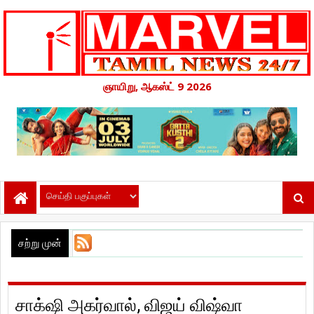
ஞாயிறு, ஆகஸ்ட் 9 2026
சற்று முன்
சாக்‌ஷி அகர்வால், விஜய் விஷ்வா