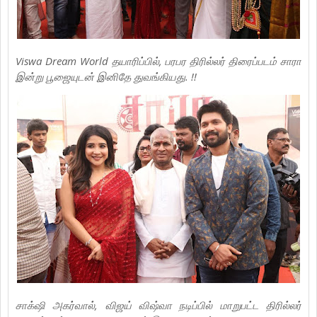
Viswa Dream World தயாரிப்பில், பரபர திரில்லர் திரைப்படம் சாரா
இன்று பூஜையுடன் இனிதே துவங்கியது. !!
சாக்‌ஷி அகர்வால், விஜய் விஷ்வா நடிப்பில் மாறுபட்ட திரில்லர்