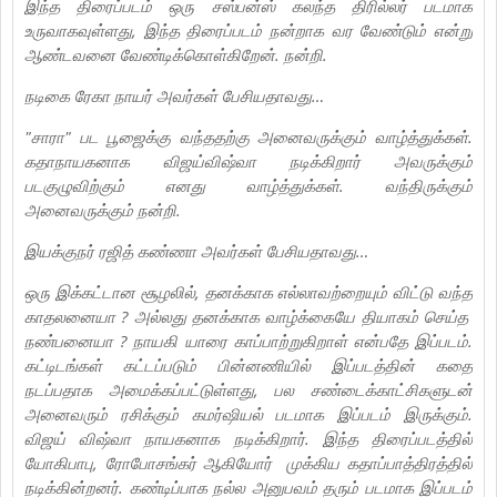
இந்த திரைப்படம் ஒரு சஸ்பன்ஸ் கலந்த திரில்லர் படமாக
உருவாகவுள்ளது, இந்த திரைப்படம் நன்றாக வர வேண்டும் என்று
ஆண்டவனை வேண்டிக்கொள்கிறேன். நன்றி.
நடிகை ரேகா நாயர் அவர்கள் பேசியதாவது…
"சாரா" பட பூஜைக்கு வந்ததற்கு அனைவருக்கும் வாழ்த்துக்கள்.
கதாநாயகனாக விஜய்விஷ்வா நடிக்கிறார் அவருக்கும்
படகுழுவிற்கும் எனது வாழ்த்துக்கள். வந்திருக்கும்
அனைவருக்கும் நன்றி.
இயக்குநர் ரஜித் கண்ணா அவர்கள் பேசியதாவது…
ஒரு இக்கட்டான சூழலில், தனக்காக எல்லாவற்றையும் விட்டு வந்த
காதலனையா ? அல்லது தனக்காக வாழ்க்கையே தியாகம் செய்த
நண்பனையா ? நாயகி யாரை காப்பாற்றுகிறாள் என்பதே இப்படம்.
கட்டிடங்கள் கட்டப்படும் பின்னணியில் இப்படத்தின் கதை
நடப்பதாக அமைக்கப்பட்டுள்ளது, பல சண்டைக்காட்சிகளுடன்
அனைவரும் ரசிக்கும் கமர்ஷியல் படமாக இப்படம் இருக்கும்.
விஜய் விஷ்வா நாயகனாக நடிக்கிறார். இந்த திரைப்படத்தில்
யோகிபாபு, ரோபோசங்கர் ஆகியோர் முக்கிய கதாப்பாத்திரத்தில்
நடிக்கின்றனர். கண்டிப்பாக நல்ல அனுபவம் தரும் படமாக இப்படம்