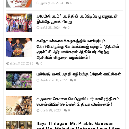
ஜனவரி 06, 2024
0
ஃபேமிலி படம்” படத்தின் படப்பிடிப்பு பூஜையுடன்
இனிதே துவங்கியது !
மார்ச் 23, 2024
0
சவீதா பல்கலைக்கழகத்தில் பணிபுரியும்
பேராசிரியருக்கு கே.பாக்யராஜ் மற்றும் "நீதியின்
குரல்" சி.ஆர்.பாஸ்கரன் ஆகியோர் சிறந்த
ஆசிரியர் விருதை வழங்கினர் !
பிப்ரவரி 27, 2025
0
புலிமேடு வனப்பகுதி எழில்மிகு ட்ரோன் காட்சிகள்
அக்டோபர் 08, 2022
0
கருணை கொலை செய்துவிட்டார் மணிரத்தினம்
பொன்னியின்செல்வன் 2 திரை விமர்சனம் !
ஏப்ரல் 28, 2023
0
Ilaya Thilagam Mr. Prabhu Ganesan