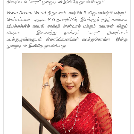
திரைப்படம் "சாரா" பூஜையுடன் இனிதே துவங்கியது !!
Viswa Dream World நிறுவனம் சார்பில் R விஜயலக்‌ஷ்மி மற்றும்
செல்லம்மாள் - குருசாமி G தயாரிப்பில், இயக்குநர் ரஜித் கண்ணா
இயக்கத்தில் நாயகி சாக்‌ஷி அகர்வால் மற்றும் நாயகன் விஜய்
விஷ்வா இணைந்து நடிக்கும் “சாரா” திரைப்படம்
படக்குழுவினருடன், திரைப்பிரபலங்கள் கலந்துகொள்ள இன்று
பூஜையுடன் இனிதே துவங்கியது.