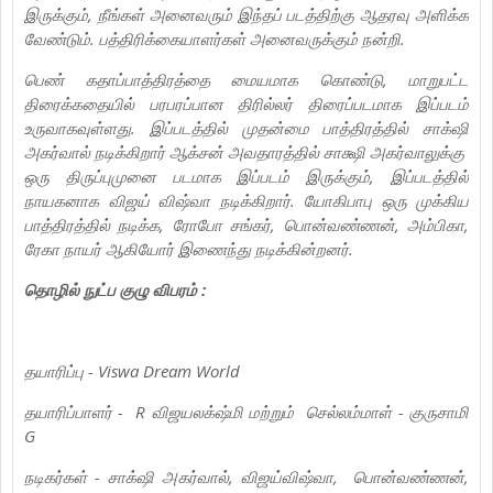
இருக்கும், நீங்கள் அனைவரும் இந்தப் படத்திற்கு ஆதரவு அளிக்க
வேண்டும். பத்திரிக்கையாளர்கள் அனைவருக்கும் நன்றி.
பெண் கதாப்பாத்திரத்தை மையமாக கொண்டு, மாறுபட்ட
திரைக்கதையில் பரபரப்பான திரில்லர் திரைப்படமாக இப்படம்
உருவாகவுள்ளது. இப்படத்தில் முதன்மை பாத்திரத்தில் சாக்‌ஷி
அகர்வால் நடிக்கிறார் ஆக்சன் அவதாரத்தில் சாக்ஷி அகர்வாலுக்கு
ஒரு திருப்புமுனை படமாக இப்படம் இருக்கும், இப்படத்தில்
நாயகனாக விஜய் விஷ்வா நடிக்கிறார். யோகிபாபு ஒரு முக்கிய
பாத்திரத்தில் நடிக்க, ரோபோ சங்கர், பொன்வண்ணன், அம்பிகா,
ரேகா நாயர் ஆகியோர் இணைந்து நடிக்கின்றனர்.
தொழில் நுட்ப குழு விபரம் :
தயாரிப்பு - Viswa Dream World
தயாரிப்பாளர் - R விஜயலக்‌ஷ்மி மற்றும் செல்லம்மாள் - குருசாமி
G
நடிகர்கள் - சாக்‌ஷி அகர்வால், விஜய்விஷ்வா, பொன்வண்ணன்,