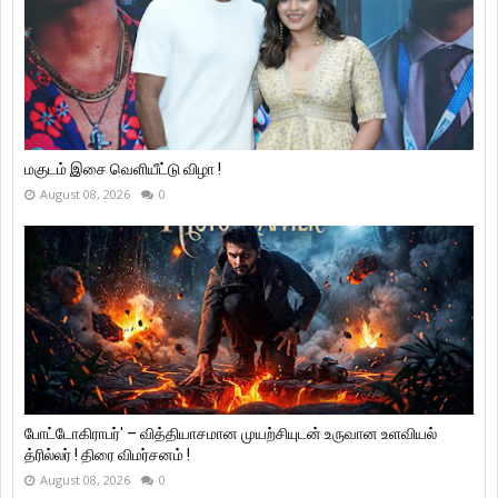
மகுடம் இசை வெளியீட்டு விழா !
August 08, 2026
0
போட்டோகிராபர்' – வித்தியாசமான முயற்சியுடன் உருவான உளவியல்
த்ரில்லர் ! திரை விமர்சனம் !
August 08, 2026
0