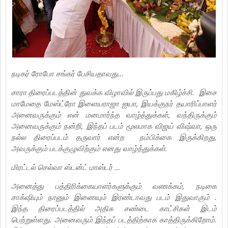
நடிகர் ரோபோ சங்கர் பேசியதாவது…
சாரா திரைப்படத்தின் துவக்க விழாவில் இருப்பது மகிழ்ச்சி. இசை
மாமேதை மேஸ்ட்ரோ இளையராஜா ஐயா, இயக்குநர் தயாரிப்பாளர்
அனைவருக்கும் என் மனமார்ந்த வாழ்த்துக்கள், வந்திருக்கும்
அனைவருக்கும் நன்றி, இந்தப் படம் மூலமாக விஜய் விஷ்வா, ஒரு
நல்ல திரைப்படம் தருவார் என்ற நம்பிக்கை இருக்கிறது,
அவருக்கும் படக்குழுவிற்கும் எனது வாழ்த்துக்கள்.
மிரட்டல் செல்வா ஸ்டன்ட் மாஸ்டர் …
அனைத்து பத்திரிக்கையாளர்களுக்கும் வணக்கம், நடிகை
சாக்‌ஷியும் நானும் இணையும் இரண்டாவது படம் இதுவாகும் .
இந்த திரைப்படத்தில் அதிக சண்டை காட்சிகள் இடம்
பெற்றுள்ளது. அனைவரும் இந்தப் படத்திற்காக காத்திருக்கிறோம்.