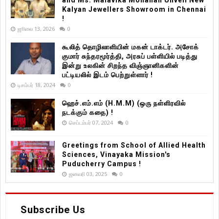
and Ms. Malavika Mohanan Unveil New
Kalyan Jewellers Showroom in Chennai
!
ஜூலை 13, 2026
0
கூலித் தொழிலாளியின் மகன் டாக்டர். அசோக்
குமார் சுந்தரமூர்த்தி, அரசுப் பள்ளியில் படித்து
இன்று உலகின் சிறந்த விஞ்ஞானிகளின்
பட்டியலில் இடம் பெற்றுள்ளார் !
டிசம்பர் 18, 2024
0
ஹெச்.எம்.எம் (H.M.M) (ஒரு நள்ளிரவில்
நடக்கும் கதை) !
செப்டம்பர் 07, 2024
0
Greetings from School of Allied Health
Sciences, Vinayaka Mission's
Puducherry Campus !
ஜனவரி 03, 2025
0
Subscribe Us