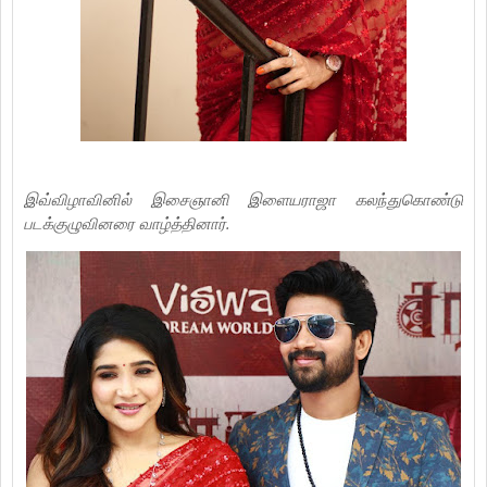
இவ்விழாவினில் இசைஞானி இளையராஜா கலந்துகொண்டு
படக்குழுவினரை வாழ்த்தினார்.