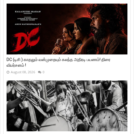
DC (டிசி ) காதலும் வன்முறையும் கலந்த அதிரடி பயணம்! திரை
விமர்சனம் !
August 08, 2026
0