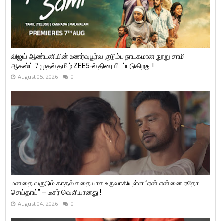
விஜய் ஆண்டனியின் உணர்வுபூர்வ குடும்ப நாடகமான நூறு சாமி
ஆகஸ்ட் 7 முதல் தமிழ் ZEE5-ல் திரையிடப்படுகிறது !
August 05, 2026
0
மனதை வருடும் காதல் கதையாக உருவாகியுள்ள “ஏன் என்னை ஏதோ
செய்தாய்” – டீசர் வெளியானது !
August 04, 2026
0