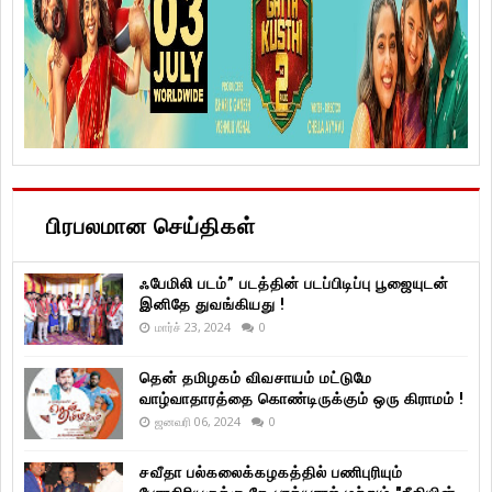
பிரபலமான செய்திகள்
ஃபேமிலி படம்” படத்தின் படப்பிடிப்பு பூஜையுடன்
இனிதே துவங்கியது !
மார்ச் 23, 2024
0
தென் தமிழகம் விவசாயம் மட்டுமே
வாழ்வாதாரத்தை கொண்டிருக்கும் ஒரு கிராமம் !
ஜனவரி 06, 2024
0
சவீதா பல்கலைக்கழகத்தில் பணிபுரியும்