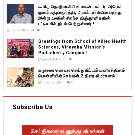
கூலித் தொழிலாளியின் மகன் டாக்டர். அசோக்
குமார் சுந்தரமூர்த்தி, அரசுப் பள்ளியில் படித்து
இன்று உலகின் சிறந்த விஞ்ஞானிகளின்
பட்டியலில் இடம் பெற்றுள்ளார் !
டிசம்பர் 18, 2024
0
Greetings from School of Allied Health
Sciences, Vinayaka Mission's
Puducherry Campus !
ஜனவரி 03, 2025
0
கருணை கொலை செய்துவிட்டார் மணிரத்தினம்
பொன்னியின்செல்வன் 2 திரை விமர்சனம் !
ஏப்ரல் 28, 2023
0
Subscribe Us
செய்திகளை உடனுக்குடன் உங்கள்