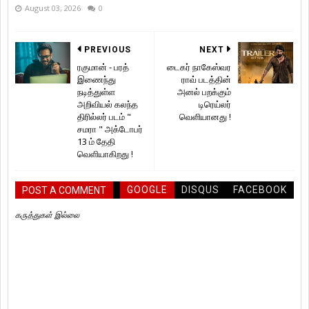
August 03, 2026
0
PREVIOUS
NEXT
ரகுமான் - பரத்
டைகர் நாகேஸ்வர
இணைந்து
ராவ் படத்தின்
நடித்துள்ள
அனல் பறக்கும்
அறிவியல் கலந்த
டிரெய்லர்
திரில்லர் படம் "
வெளியானது !
சமரா " அக்டோபர்
13 ம் தேதி
வெளியாகிறது !
GOOGLE
DISQUS
FACEBOOK
POST A COMMENT
கருத்துகள் இல்லை