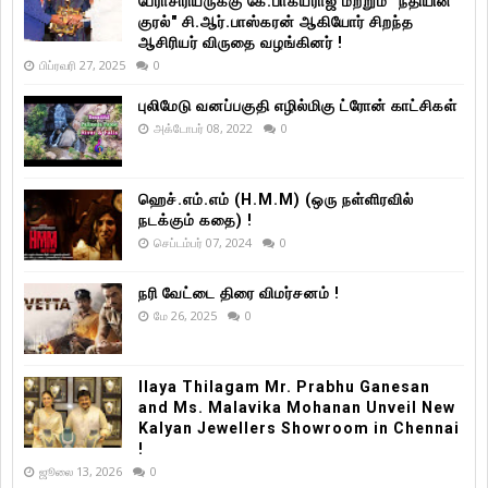
பேராசிரியருக்கு கே.பாக்யராஜ் மற்றும் "நீதியின்
குரல்" சி.ஆர்.பாஸ்கரன் ஆகியோர் சிறந்த
ஆசிரியர் விருதை வழங்கினர் !
பிப்ரவரி 27, 2025
0
புலிமேடு வனப்பகுதி எழில்மிகு ட்ரோன் காட்சிகள்
அக்டோபர் 08, 2022
0
ஹெச்.எம்.எம் (H.M.M) (ஒரு நள்ளிரவில்
நடக்கும் கதை) !
செப்டம்பர் 07, 2024
0
நரி வேட்டை திரை விமர்சனம் !
மே 26, 2025
0
Ilaya Thilagam Mr. Prabhu Ganesan
and Ms. Malavika Mohanan Unveil New
Kalyan Jewellers Showroom in Chennai
!
ஜூலை 13, 2026
0