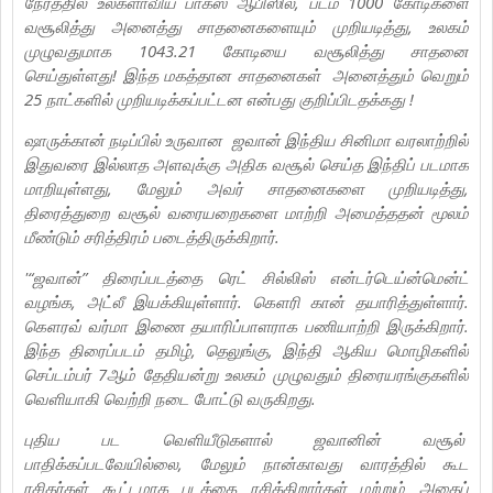
நேரத்தில் உலகளாவிய பாக்ஸ் ஆபிஸில், படம் 1000 கோடிகளை
வசூலித்து அனைத்து சாதனைகளையும் முறியடித்து, உலகம்
முழுவதுமாக 1043.21 கோடியை வசூலித்து சாதனை
செய்துள்ளது! இந்த மகத்தான சாதனைகள் அனைத்தும் வெறும்
25 நாட்களில் முறியடிக்கப்பட்டன என்பது குறிப்பிடதக்கது !
ஷாருக்கான் நடிப்பில் உருவான ஜவான் இந்திய சினிமா வரலாற்றில்
இதுவரை இல்லாத அளவுக்கு அதிக வசூல் செய்த இந்திப் படமாக
மாறியுள்ளது, மேலும் அவர் சாதனைகளை முறியடித்து,
திரைத்துறை வசூல் வரையறைகளை மாற்றி அமைத்ததன் மூலம்
மீண்டும் சரித்திரம் படைத்திருக்கிறார்.
'“ஜவான்” திரைப்படத்தை ரெட் சில்லிஸ் என்டர்டெய்ன்மென்ட்
வழங்க, அட்லீ இயக்கியுள்ளார். கௌரி கான் தயாரித்துள்ளார்.
கௌரவ் வர்மா இணை தயாரிப்பாளராக பணியாற்றி இருக்கிறார்.
இந்த திரைப்படம் தமிழ், தெலுங்கு, இந்தி ஆகிய மொழிகளில்
செப்டம்பர் 7ஆம் தேதியன்று உலகம் முழுவதும் திரையரங்குகளில்
வெளியாகி வெற்றி நடை போட்டு வருகிறது.
புதிய பட வெளியீடுகளால் ஜவானின் வசூல்
பாதிக்கப்படவேயில்லை, மேலும் நான்காவது வாரத்தில் கூட
ரசிகர்கள் கூட்டமாக படத்தை ரசிக்கிறார்கள் மற்றும் அதைப்