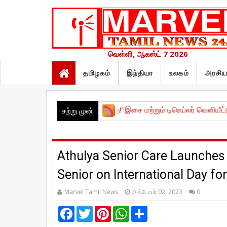
வெள்ளி, ஆகஸ்ட் 7 2026
தமிழகம்
இந்தியா
உலகம்
அரசிய
செய்! செய்யாதே!’ இசை மற்றும் டிரெய்லர் வெளியீட்டு விழா !
|
நேச
சற்று முன்
Athulya Senior Care Launches
Senior on International Day fo
Marvel Tamil News
அக்டோபர் 02, 2023
0
F
T
P
W
S
a
w
i
h
h
c
i
n
a
a