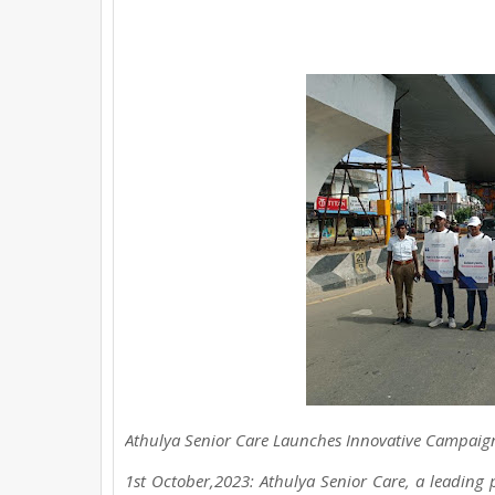
e
t
t
t
r
b
t
e
s
e
o
e
r
A
o
r
e
p
k
s
p
t
Athulya Senior Care Launches Innovative Campaign 
1st October,2023: Athulya Senior Care, a leading p