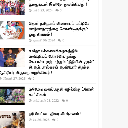
பூஜையுடன் இனிதே துவங்கியது !
மார்ச் 23, 2024
0
தென் தமிழகம் விவசாயம் மட்டுமே
வாழ்வாதாரத்தை கொண்டிருக்கும்
ஒரு கிராமம் !
ஜனவரி 06, 2024
0
சவீதா பல்கலைக்கழகத்தில்
பணிபுரியும் பேராசிரியருக்கு
கே.பாக்யராஜ் மற்றும் "நீதியின் குரல்"
சி.ஆர்.பாஸ்கரன் ஆகியோர் சிறந்த
ஆசிரியர் விருதை வழங்கினர் !
பிப்ரவரி 27, 2025
0
புலிமேடு வனப்பகுதி எழில்மிகு ட்ரோன்
காட்சிகள்
அக்டோபர் 08, 2022
0
நரி வேட்டை திரை விமர்சனம் !
மே 26, 2025
0