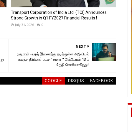
Transport Corporation of India Ltd. (TCI) Announces
Strong Growth in Q1 FY2027 Financial Results !
July 31, 2026
0
NEXT
ரகுமான் - பரத் இணைந்து நடித்துள்ள அறிவியல்
னது
கலந்த திரில்லர் படம் " சமரா " அக்டோபர் 13 ம்
தேதி வெளியாகிறது !
GOOGLE
DISQUS
FACEBOOK