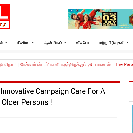
ல்
சினிமா
ஆன்மிகம்
வீடியோ
மற்ற பிரிவுகள்
்சுரல் ஸ்டார்' நானி நடித்திருக்கும் 'தி பாரடைஸ் - The Paradise ' படத்தின்
 Innovative Campaign Care For A
r Older Persons !