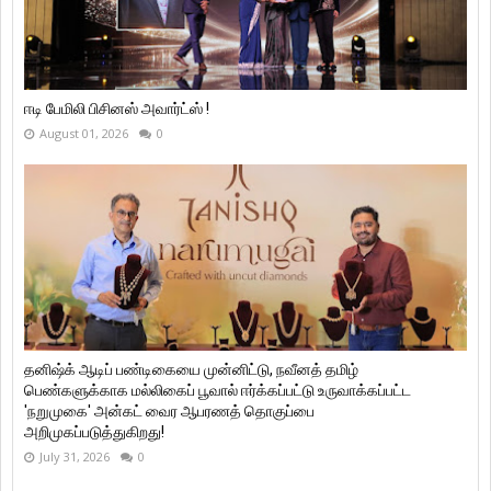
ஈடி பேமிலி பிசினஸ் அவார்ட்ஸ் !
August 01, 2026
0
தனிஷ்க் ஆடிப் பண்டிகையை முன்னிட்டு, நவீனத் தமிழ்
பெண்களுக்காக மல்லிகைப் பூவால் ஈர்க்கப்பட்டு உருவாக்கப்பட்ட
'நறுமுகை' அன்கட் வைர ஆபரணத் தொகுப்பை
அறிமுகப்படுத்துகிறது!
July 31, 2026
0