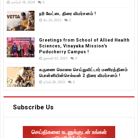
டிசம்பர் 18, 2024
0
நரி வேட்டை திரை விமர்சனம் !
மே 26, 2025
0
Greetings from School of Allied Health
Sciences, Vinayaka Mission's
Puducherry Campus !
ஜனவரி 03, 2025
0
கருணை கொலை செய்துவிட்டார் மணிரத்தினம்
பொன்னியின்செல்வன் 2 திரை விமர்சனம் !
ஏப்ரல் 28, 2023
0
Subscribe Us
செய்திகளை உடனுக்குடன் உங்கள்