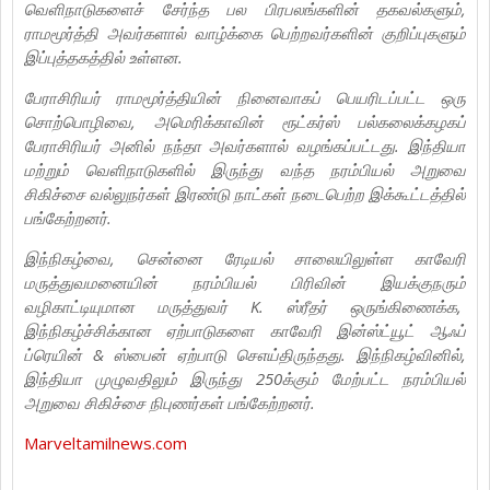
வெளிநாடுகளைச் சேர்ந்த பல பிரபலங்களின் தகவல்களும்,
ராமமூர்த்தி அவர்களால் வாழ்க்கை பெற்றவர்களின் குறிப்புகளும்
இப்புத்தகத்தில் உள்ளன.
பேராசிரியர் ராமமூர்த்தியின் நினைவாகப் பெயரிடப்பட்ட ஒரு
சொற்பொழிவை, அமெரிக்காவின் ரூட்கர்ஸ் பல்கலைக்கழகப்
பேராசிரியர் அனில் நந்தா அவர்களால் வழங்கப்பட்டது. இந்தியா
மற்றும் வெளிநாடுகளில் இருந்து வந்த நரம்பியல் அறுவை
சிகிச்சை வல்லுநர்கள் இரண்டு நாட்கள் நடைபெற்ற இக்கூட்டத்தில்
பங்கேற்றனர்.
இந்நிகழ்வை, சென்னை ரேடியல் சாலையிலுள்ள காவேரி
மருத்துவமனையின் நரம்பியல் பிரிவின் இயக்குநரும்
வழிகாட்டியுமான மருத்துவர் K. ஸ்ரீதர் ஒருங்கிணைக்க,
இந்நிகழ்ச்சிக்கான ஏற்பாடுகளை காவேரி இன்ஸ்ட்யூட் ஆஃப்
ப்ரெயின் & ஸ்பைன் ஏற்பாடு செஎய்திருந்தது. இந்நிகழ்வினில்,
இந்தியா முழுவதிலும் இருந்து 250க்கும் மேற்பட்ட நரம்பியல்
அறுவை சிகிச்சை நிபுணர்கள் பங்கேற்றனர்.
Marveltamilnews.com