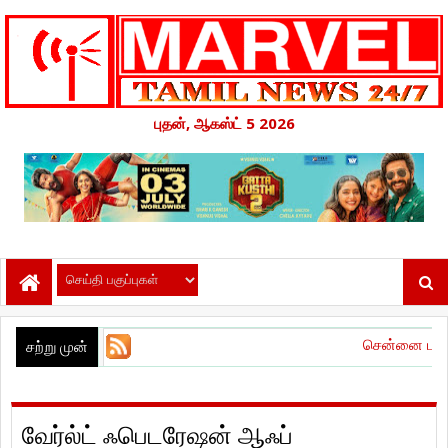
புதன், ஆகஸ்ட் 5 2026
சென்னை பன்னாட்டு விமான நி
சற்று முன்
வேர்ல்ட் ஃபெடரேஷன் ஆஃப்