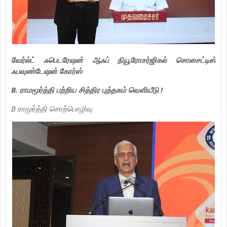
வேர்ல்ட் ஃபெடரேஷன் ஆஃப் நியூரோசர்ஜிகல் சொசைட்டிஸ்
ஃபவுண்டேஷன் கோர்ஸ்
B. ராமமூர்த்தி பற்றிய சித்திர புத்தகம் வெளியீடு !
B ராமூர்த்தி சொற்பொழிவு