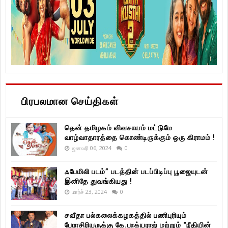
பிரபலமான செய்திகள்
தென் தமிழகம் விவசாயம் மட்டுமே
வாழ்வாதாரத்தை கொண்டிருக்கும் ஒரு கிராமம் !
ஜனவரி 06, 2024
0
ஃபேமிலி படம்” படத்தின் படப்பிடிப்பு பூஜையுடன்
இனிதே துவங்கியது !
மார்ச் 23, 2024
0
சவீதா பல்கலைக்கழகத்தில் பணிபுரியும்
பேராசிரியருக்கு கே.பாக்யராஜ் மற்றும் "நீதியின்