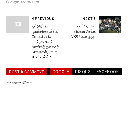
August 08, 2026
0
PREVIOUS
NEXT
ஓட்டுநர் நல
படப்பிடிப்பை
முயற்சிகள் பற்றிய
நிறைவு செய்த
கேள்வி பதில்
VR07 படக்குழு !
-ராஜேஷ் கவுல்,
வணிகத் தலைவர் -
டிரக்குகள், டாடா
மோட்டார்ஸ் !
GOOGLE
DISQUS
FACEBOOK
POST A COMMENT
கருத்துகள் இல்லை