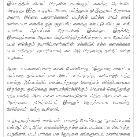
இப்படத்தில் விக்ரம் பிரபுவின் காஸ்டியூம் எனக்கு ரொம்பவே
பிடித்தது. இந்த படத்தில் அவரை பார்த்துவிட்டு இதுதான் நிஜமான
அவரா, இல்லை டாணாக்காரன் படத்தில் பார்த்த அவர் தான்
உண்மையா என்கிற ஒரு குழப்பமே எனக்கு ஏற்பட்டு விட்டது. ஸ்ரீ,
சானியா அய்யப்பன் ஜோடியினர் இன்றைய இருக்கிற
இளைஞர்களை அழகாக பிரதிபலித்திருக்கின்றனர். லாப நோக்கில்
படம் எடுக்கும் தயாரிப்பாளர்களின் மத்தியில் நல்ல கதைக்காக
படம் எடுக்கும் தயாரிப்பாளர் எஸ் ஆர் பிரபுவுக்கு நன்றி” என்று
கூறினார்
ஆடை வடிவமைப்பாளர் ஏகன் பேசும்போது, “இதுவரை சார்பட்டா
பரம்பரை, தங்கலான் என பீரியட் படங்களுக்கு பணியாற்றி வந்த
எனக்கு இப்படத்தில் பணியாற்றுவது கொஞ்சம் வித்தியாசமாக
இருந்தது. ஒவ்வொரு கதாபாத்திரத்திற்கும் அவரவர் தொழிலுக்கு
ஏற்ற மாதிரி ஆடைகளை வடிவமைத்தோம். அந்த ஆடைகள் கூட
அவர்களை ரசிகர்களிடம் இன்னும் நெருக்கமாக கொண்டு
சேர்த்தனர்” என்று கூறினார்.
படத்தொகுப்பாளர் மணிகண்ட பாலாஜி பேசும்போது, “தயாரிப்பாளர்
எஸ்.ஆர் பிரபு இந்த சமூகத்திற்கு நல்ல நல்ல படங்களாக கொடுத்து
வருகிறார். படம் பார்த்த பல ஜோடிகள் தங்களுடைய உணர்வுகளை