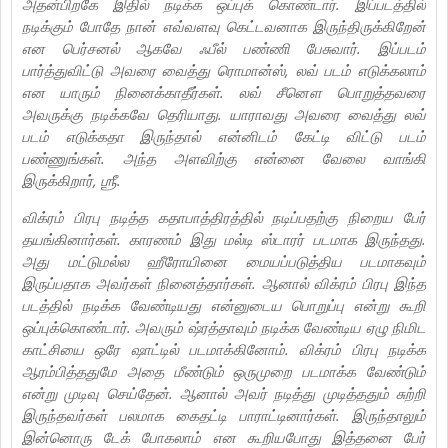
அதன்பிறகே இதில் நடிக்க ஒப்புக் கொண்டார். இப்படத்தில்
நடிக்கும் போதே நான் எவ்வளவு கெட்டவனாக இருந்திருக்கிறேன்
என பெர்சனல் ஆகவே ஃபீல் பண்ணி பேசுவார். இப்படம்
பார்த்துவிட்டு அவரை வைத்து ரொமான்ஸ், லவ் படம் எடுக்கலாம்
என யாரும் நினைக்காதீர்கள். லவ் சீனௌ பொறுத்தவரை
அவருக்கு நடிக்கவே தெரியாது. யாராவது அவரை வைத்து லவ்
படம் எடுக்கதா இருந்தால் என்னிடம் கேட்டி விட்டு படம்
பண்ணுங்கள். அந்த அளவிற்கு என்னை வேலை வாங்கி
இருக்கிறார், ஶ்ரீ.
விக்ரம் பிரபு நடித்த கதாபாத்திரத்தில் நடிப்பதற்கு நிறைய பேர்
தயங்கினார்கள். காரணம் இது மல்டி ஸ்டாரர் படமாக இருந்தது.
அது மட்டுமல்ல ஹீரோயினை மையப்படுத்திய படமாகவும்
இருப்பதாக அவர்கள் நினைத்தார்கள். ஆனால் விக்ரம் பிரபு இந்த
படத்தில் நடிக்க வேண்டியது என்னுடைய பொறுப்பு என்று கூறி
ஒப்புக்கொண்டார். அவரும் ஷ்ரத்தாவும் நடிக்க வேண்டிய ஏழு நிமிட
காட்சியை ஒரே ஷாட்டில் படமாக்கினோம். விக்ரம் பிரபு நடிக்க
ஆரம்பித்ததுமே அதை மீண்டும் ஒருமுறை படமாக்க வேண்டும்
என்று முடிவு செய்தேன். ஆனால் அவர் நடித்து முடித்ததும் சுற்றி
இருந்தவர்கள் பலமாக கைதட்டி பாராட்டினார்கள். இருந்தாலும்
இன்னொரு டேக் போகலாம் என கூறியபோது இத்தனை பேர்