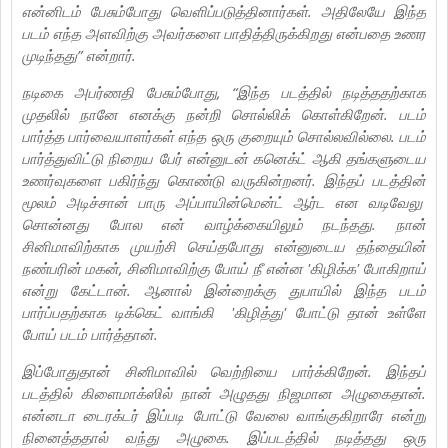
என்னிடம் பேசும்போது வெளிப்படுத்தினார்கள். அதிலேயே இந்த
படம் எந்த அளவிற்கு அவர்களை பாதித்திருக்கிறது என்பதை உணர
முடிந்தது” என்றார்.
நடிகை அபர்ணதி பேசும்போது, “இந்த படத்தில் நடித்ததற்காக
முதலில் நானே எனக்கு நன்றி சொல்லிக் கொள்கிறேன். படம்
பார்த்த பார்வையாளர்கள் எந்த ஒரு குறையும் சொல்லவில்லை. படம்
பார்த்துவிட்டு நிறைய பேர் என்னுடன் கனெக்ட் ஆகி தங்களுடைய
உணர்வுகளை பகிர்ந்து கொண்டு வருகின்றனர். இந்தப் படத்தின்
மூலம் அடிச்சான் பாரு அப்பாயின்மென்ட் ஆர்ட என வடிவேலு
சொன்னது போல என் வாழ்க்கையிலும் நடந்தது. நான்
சினிமாவிற்காக முயற்சி செய்தபோது என்னுடைய தந்தையின்
நண்பரின் மகன், சினிமாவிற்கு போய் நீ என்ன 'கிழிக்க' போகிறாய்
என்று கேட்டான். ஆனால் இன்றைக்கு துபாயில் இந்த படம்
பார்ப்பதற்காக டிக்கெட் வாங்கி 'கிழித்து' போட்டு தான் உள்ளே
போய் படம் பார்த்தான்.
இப்போதுதான் சினிமாவில் வெற்றியை பார்க்கிறேன். இந்தப்
படத்தில் கிளைமாக்ஸில் நான் அழுதது நிஜமான அழுகைதான்.
என்னடா டைரக்டர் இப்படி போட்டு வேலை வாங்குகிறாரே என்று
நினைத்ததால் வந்து அழுகை. இப்படத்தில் நடித்தது ஒரு