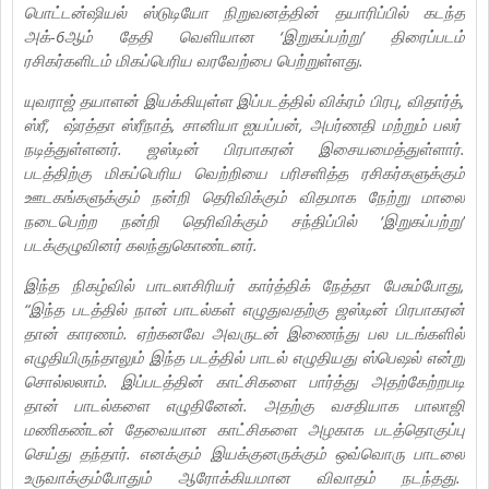
பொட்டன்ஷியல் ஸ்டுடியோ நிறுவனத்தின் தயாரிப்பில் கடந்த
அக்-6ஆம் தேதி வெளியான ‘இறுகப்பற்று’ திரைப்படம்
ரசிகர்களிடம் மிகப்பெரிய வரவேற்பை பெற்றுள்ளது.
யுவராஜ் தயாளன் இயக்கியுள்ள இப்படத்தில் விக்ரம் பிரபு, விதார்த்,
ஸ்ரீ, ஷ்ரத்தா ஸ்ரீநாத், சானியா ஐயப்பன், அபர்ணதி மற்றும் பலர்
நடித்துள்ளனர். ஜஸ்டின் பிரபாகரன் இசையமைத்துள்ளார்.
படத்திற்கு மிகப்பெரிய வெற்றியை பரிசளித்த ரசிகர்களுக்கும்
ஊடகங்களுக்கும் நன்றி தெரிவிக்கும் விதமாக நேற்று மாலை
நடைபெற்ற நன்றி தெரிவிக்கும் சந்திப்பில் ‘இறுகப்பற்று’
படக்குழுவினர் கலந்துகொண்டனர்.
இந்த நிகழ்வில் பாடலாசிரியர் கார்த்திக் நேத்தா பேசும்போது,
“இந்த படத்தில் நான் பாடல்கள் எழுதுவதற்கு ஜஸ்டின் பிரபாகரன்
தான் காரணம். ஏற்கனவே அவருடன் இணைந்து பல படங்களில்
எழுதியிருந்தாலும் இந்த படத்தில் பாடல் எழுதியது ஸ்பெஷல் என்று
சொல்லலாம். இப்படத்தின் காட்சிகளை பார்த்து அதற்கேற்றபடி
தான் பாடல்களை எழுதினேன். அதற்கு வசதியாக பாலாஜி
மணிகண்டன் தேவையான காட்சிகளை அழகாக படத்தொகுப்பு
செய்து தந்தார். எனக்கும் இயக்குனருக்கும் ஒவ்வொரு பாடலை
உருவாக்கும்போதும் ஆரோக்கியமான விவாதம் நடந்தது.