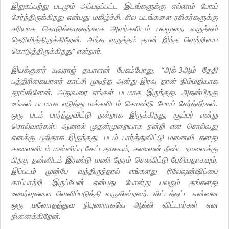
இறுகப்பற்று படமும் அப்படிப்பட்ட இடங்களுக்கு எல்லாம் போய்
சேர்ந்திருக்கிறது என்பது மகிழ்ச்சி. சில படங்களை ரசிகர்களுக்கு
சரியாக கொடுக்காததற்காக அவர்களிடம் பலமுறை வருத்தம்
தெரிவித்திருக்கிறேன். அந்த வருத்தம் தான் இந்த வெற்றியை
கொடுத்திருக்கிறது” என்றார்.
இயக்குனர் யுவராஜ் தயாளன் பேசும்போது, “அக்-3ஆம் தேதி
பத்திரிகையாளர் காட்சி முடிந்த அன்று இரவு தான் நிம்மதியாக
தூங்கினேன். அதுவரை எங்கள் படமாக இருந்தது. அதன்பிறகு
உங்கள் படமாக எடுத்து மக்களிடம் கொண்டு போய் சேர்த்தீர்கள்.
ஒரு படம் பார்த்துவிட்டு நன்றாக இருக்கிறது, சூப்பர் என்று
சொல்வார்கள். ஆனால் முதன்முறையாக நன்றி என சொல்வது
எனக்கு புதிதாக இருந்தது. படம் பார்த்துவிட்டு மனைவி தனது
கணவனிடம் மன்னிப்பு கேட்டதாகவும், கணவன் நீண்ட நாளைக்கு
பிறகு தன்னிடம் இரண்டு மணி நேரம் செலவிட்டு பேசியதாகவும்,
இப்படம் முன்பே வந்திருந்தால் எங்களது ரிலேஷன்ஷிப்பை
காப்பாற்றி இருப்பேன் என்பது போன்று பலரும் தங்களது
உணர்வுகளை வெளிப்படுத்தி வருகின்றனர். கிட்டத்தட்ட என்னை
ஒரு மனோதத்துவ நிபுணராகவே ஆக்கி விட்டார்கள் என
நினைக்கிறேன்.