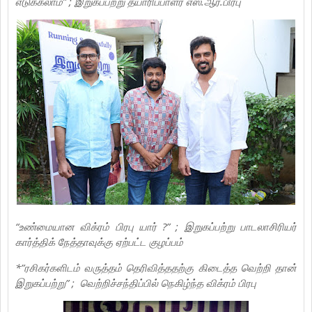
எடுக்கலாம்” ; இறுகப்பற்று தயாரிப்பாளர் எஸ்.ஆர்.பிரபு
“உண்மையான விக்ரம் பிரபு யார் ?” ; இறுகப்பற்று பாடலாசிரியர்
கார்த்திக் நேத்தாவுக்கு ஏற்பட்ட குழப்பம்
*”ரசிகர்களிடம் வருத்தம் தெரிவித்ததற்கு கிடைத்த வெற்றி தான்
இறுகப்பற்று” ; வெற்றிச்சந்திப்பில் நெகிழ்ந்த விக்ரம் பிரபு