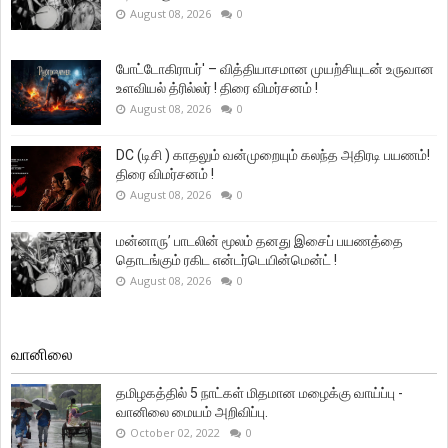
August 08, 2026
0
போட்டோகிராபர்' – வித்தியாசமான முயற்சியுடன் உருவான
உளவியல் த்ரில்லர் ! திரை விமர்சனம் !
August 08, 2026
0
DC (டிசி ) காதலும் வன்முறையும் கலந்த அதிரடி பயணம்!
திரை விமர்சனம் !
August 08, 2026
0
மன்னாரு’ பாடலின் மூலம் தனது இசைப் பயணத்தை
தொடங்கும் ரகிட என்டர்டெயின்மென்ட் !
August 08, 2026
0
வானிலை
தமிழகத்தில் 5 நாட்கள் மிதமான மழைக்கு வாய்ப்பு -
வானிலை மையம் அறிவிப்பு.
October 02, 2022
0