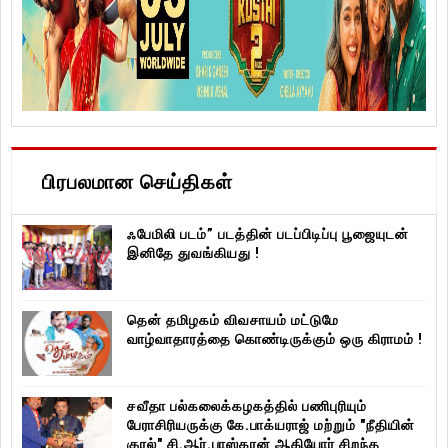
பிரபலமான செய்திகள்
ஃபேமிலி படம்” படத்தின் படப்பிடிப்பு பூஜையுடன்
இனிதே துவங்கியது !
தென் தமிழகம் விவசாயம் மட்டுமே
வாழ்வாதாரத்தை கொண்டிருக்கும் ஒரு கிராமம் !
சவீதா பல்கலைக்கழகத்தில் பணிபுரியும்
பேராசிரியருக்கு கே.பாக்யராஜ் மற்றும் "நீதியின்
குரல்" சி.ஆர்.பாஸ்கரன் ஆகியோர் சிறந்த