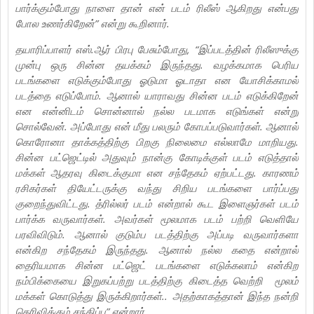
பார்க்கும்போது நாளை தான் என் படம் ரிலீஸ் ஆகிறது என்பது
போல உணர்கிறேன்” என்று கூறினார்.
தயாரிப்பாளர் எஸ்.ஆர் பிரபு பேசும்போது, “இப்படத்தின் ரிலீஸுக்கு
முன்பு ஒரு சின்ன தயக்கம் இருந்தது. வழக்கமாக பெரிய
படங்களை எடுக்கும்போது ஓடுமா ஓடாதா என யோசிக்காமல்
படத்தை எடுப்போம். ஆனால் யாராவது சின்ன படம் எடுக்கிறேன்
என என்னிடம் சொன்னால் நல்ல படமாக எடுங்கள் என்று
சொல்வேன். அப்போது என் மீது பலரும் கோபப்படுவார்கள். ஆனால்
கொரோனா தாக்கத்திற்கு பிறகு நிலைமை எல்லாமே மாறியது.
சின்ன பட்ஜெட்டில் அதுவும் நான்கு கோடிக்குள் படம் எடுத்தால்
மக்கள் ஆதரவு கிடைக்குமா என சந்தேகம் ஏற்பட்டது. காரணம்
ரசிகர்கள் தியேட்டருக்கு வந்து சிறிய படங்களை பார்ப்பது
குறைந்துவிட்டது. த்ரில்லர் படம் என்றால் கூட இளைஞர்கள் படம்
பார்க்க வருவார்கள். அவர்கள் மூலமாக படம் பற்றி வெளியே
பரவிவிடும். ஆனால் குடும்ப படத்திற்கு அப்படி வருவார்களா
என்கிற சந்தேகம் இருந்தது. ஆனால் நல்ல கதை என்றால்
தைரியமாக சின்ன பட்ஜெட் படங்களை எடுக்கலாம் என்கிற
நம்பிக்கையை இறுகப்பற்று படத்திற்கு கிடைத்த வெற்றி மூலம்
மக்கள் கொடுத்து இருக்கிறார்கள்.. அதற்காகத்தான் இந்த நன்றி
தெரிவிக்கும் சந்திப்பு” என்றார்.