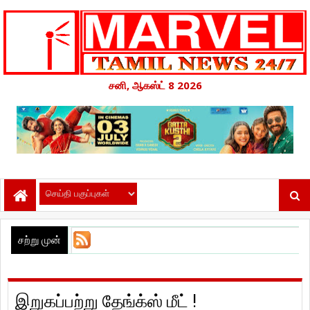
சனி, ஆகஸ்ட் 8 2026
சற்று முன்
இறுகப்பற்று தேங்க்ஸ் மீட் !