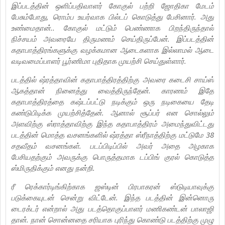
இப்படத்தின் ஒளிப்பதிவாளர் கோகுல் பற்றி ஜோதிகா மேடம்
பேசும்போது, ரொம்ப உயர்வாக பில்டப் கொடுத்து பேசினார். அது
உண்மைதான்.. கோகுல் மட்டும் பெண்ணாக பிறந்திருந்தால்
நிச்சயம் அவரையே திருமணம் செய்திருப்பேன். இப்படத்தின்
கதாபாத்திரங்களுக்கு வழக்கமான ஆடைகளாக இல்லாமல் ஆடை
வடிவமைப்பாளர் பூர்ணிமா புதிதாக முயற்சி செய்துள்ளார்.
படத்தில் ஷ்ரத்தாவின் கதாபாத்திரத்திற்கு அவரை கடைசி சாய்ஸ்
ஆகத்தான் நினைத்து வைத்திருந்தேன். காரணம் இதே
கதாபாத்திரத்தை கஷ்டப்பட்டு நடிக்கும் ஒரு நடிகையை தேடி
கண்டுபிடிக்க முயற்சித்தேன். ஆனால் சூப்பர் என சொல்லும்
அளவிற்கு ஸ்ராத்தாவிற்கு இந்த கதாபாத்திரம் அமைந்துவிட்டது
படத்தின் மொத்த வசனங்களில் ஷ்ரத்தா ஸ்ரீநாத்திற்கு மட்டுமே 38
சதவீதம் வசனங்கள். படப்பிடிப்பில் அவர் அதை அழகாக
பேசியதற்கும் அவருக்கு பொருத்தமாக டப்பிங் குரல் கொடுத்த
ஸ்மிருதிக்கும் எனது நன்றி.
ரீ ரெக்கார்டிங்கிற்காக ஜஸ்டின் பிரபாகரன் ஸ்டுடியாவுக்கு
படுக்கையுடன் சென்று விட்டேன். இந்த படத்தின் இன்னொரு
டைரக்டர் என்றால் அது படத்தொகுப்பாளர் மணிகண்டன் பாலாஜி
தான். நான் சொன்னதை சரியாக புரிந்து கொண்டு படத்திற்கு முழு