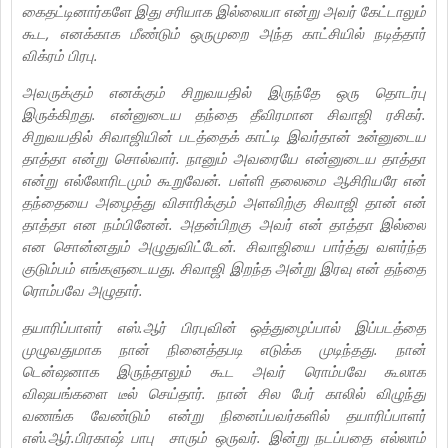
கைதட்டினார்களே இது சரியாக இல்லையா என்று அவர் கேட்டாலும்
கூட, எனக்காக மீண்டும் ஒருமுறை அந்த காட்சியில் நடித்தார்
விக்ரம் பிரபு.
அவருக்கும் எனக்கும் சிறுவயதில் இருந்தே ஒரு தொடர்பு
இருக்கிறது. என்னுடைய தந்தை தீவிரமான சிவாஜி ரசிகர்.
சிறுவயதில் சிவாஜியின் படத்தைக் காட்டி இவர்தான் உன்னுடைய
தாத்தா என்று சொல்வார். நானும் அவரையே என்னுடைய தாத்தா
என்று எல்லோரிடமும் கூறுவேன். பள்ளி தலைமை ஆசிரியரே என்
தந்தையை அழைத்து விசாரிக்கும் அளவிற்கு சிவாஜி தான் என்
தாத்தா என நம்பினேன். அதன்பிறகு அவர் என் தாத்தா இல்லை
என சொன்னதும் அழுதுவிட்டேன். சிவாஜியை பார்த்து வளர்ந்த
குடும்பம் எங்களுடையது. சிவாஜி இறந்த அன்று இரவு என் தந்தை
ரொம்பவே அழுதார்.
தயாரிப்பாளர் எஸ்.ஆர் பிரபுவின் ஒத்துழைப்பால் இப்படத்தை
முழுவதுமாக நான் நினைத்தபடி எடுக்க முடிந்தது. நான்
டென்ஷனாக இருந்தாலும் கூட அவர் ரொம்பவே கூலாக
விஷயங்களை டீல் செய்தார். நான் சில பேர் காலில் விழுந்து
வணங்க வேண்டும் என்று நினைப்பவர்களில் தயாரிப்பாளர்
எஸ்.ஆர்.பிரகாஷ் பாபு சாரும் ஒருவர். இன்று நடப்பதை எல்லாம்