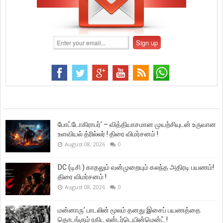
போட்டோகிராபர்' – வித்தியாசமான முயற்சியுடன் உருவான
உளவியல் த்ரில்லர் ! திரை விமர்சனம் !
August 08, 2026
0
DC (டிசி ) காதலும் வன்முறையும் கலந்த அதிரடி பயணம்!
திரை விமர்சனம் !
August 08, 2026
0
மன்னாரு’ பாடலின் மூலம் தனது இசைப் பயணத்தை
தொடங்கும் ரகிட என்டர்டெயின்மென்ட் !