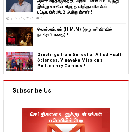
குமார் சுந்தரமூர்த்தி, அரசுப் பள்ளியில் படித்து
இன்று உலகின் சிறந்த விஞ்ஞானிகளின்
பட்டியலில் இடம் பெற்றுள்ளார் !
டிசம்பர் 18, 2024
0
ஹெச்.எம்.எம் (H.M.M) (ஒரு நள்ளிரவில்
நடக்கும் கதை) !
Greetings from School of Allied Health
Sciences, Vinayaka Mission's
Puducherry Campus !
Subscribe Us
செய்திகளை உடனுக்குடன் உங்கள்
ஈமெயிலில் பெற