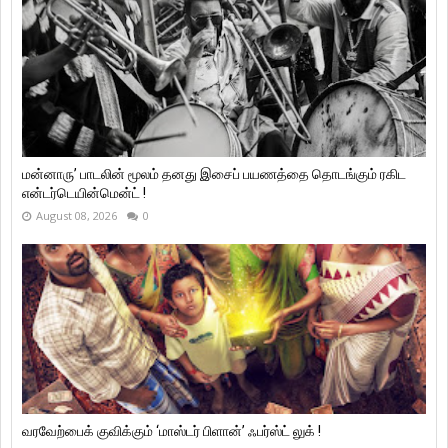
மன்னாரு’ பாடலின் மூலம் தனது இசைப் பயணத்தை தொடங்கும் ரகிட
என்டர்டெயின்மென்ட் !
August 08, 2026
0
வரவேற்பைக் குவிக்கும் ‘மாஸ்டர் பிளான்’ ஃபர்ஸ்ட் லுக் !