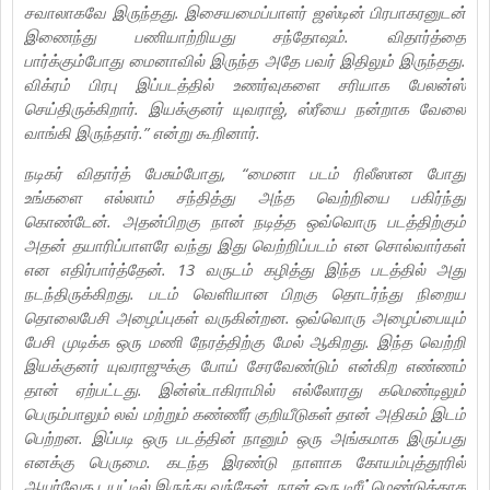
சவாலாகவே இருந்தது. இசையமைப்பாளர் ஜஸ்டின் பிரபாகரனுடன்
இணைந்து பணியாற்றியது சந்தோஷம். விதார்த்தை
பார்க்கும்போது மைனாவில் இருந்த அதே பவர் இதிலும் இருந்தது.
விக்ரம் பிரபு இப்படத்தில் உணர்வுகளை சரியாக பேலன்ஸ்
செய்திருக்கிறார். இயக்குனர் யுவராஜ், ஸ்ரீயை நன்றாக வேலை
வாங்கி இருந்தார்.” என்று கூறினார்.
நடிகர் விதார்த் பேசும்போது, “மைனா படம் ரிலீஸான போது
உங்களை எல்லாம் சந்தித்து அந்த வெற்றியை பகிர்ந்து
கொண்டேன். அதன்பிறகு நான் நடித்த ஒவ்வொரு படத்திற்கும்
அதன் தயாரிப்பாளரே வந்து இது வெற்றிப்படம் என சொல்வார்கள்
என எதிர்பார்த்தேன். 13 வருடம் கழித்து இந்த படத்தில் அது
நடந்திருக்கிறது. படம் வெளியான பிறகு தொடர்ந்து நிறைய
தொலைபேசி அழைப்புகள் வருகின்றன. ஒவ்வொரு அழைப்பையும்
பேசி முடிக்க ஒரு மணி நேரத்திற்கு மேல் ஆகிறது. இந்த வெற்றி
இயக்குனர் யுவராஜுக்கு போய் சேரவேண்டும் என்கிற எண்ணம்
தான் ஏற்பட்டது. இன்ஸ்டாகிராமில் எல்லோரது கமெண்டிலும்
பெரும்பாலும் லவ் மற்றும் கண்ணீர் குறியீடுகள் தான் அதிகம் இடம்
பெற்றன. இப்படி ஒரு படத்தின் நானும் ஒரு அங்கமாக இருப்பது
எனக்கு பெருமை. கடந்த இரண்டு நாளாக கோயம்புத்தூரில்
ஆயுர்வேத டயட்டில் இருந்து வந்தேன். நான் ஒரு டிரீட்மெண்டுக்காக