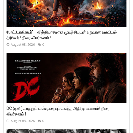
போட்டோகிராபர்' – வித்தியாசமான முயற்சியுடன் உருவான உளவியல்
த்ரில்லர் ! திரை விமர்சனம் !
August 08, 2026
0
DC (டிசி ) காதலும் வன்முறையும் கலந்த அதிரடி பயணம்! திரை
விமர்சனம் !
August 08, 2026
0