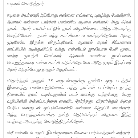
வடிவம் கொடுத்தார்.
நடிகை அபர்ணதி இப்போது என்னை எவ்வளவு புகழ்ந்து பேசுகிறார்.
ஆனால் என்னை டார்ச்சர் பண்ணிய நடிகை என்றால் அது அவர்
தான்.. அவர் காலில் மட்டும் தான் விழவில்லை.. அந்த அளவுக்கு
கெஞ்சினேன். நான் எந்த காட்சியை படமாக்குகிறேனோ அதை
மூடிலேயே இருக்க விரும்புவேன். ஆனால் அவர் சீரியஸான
காட்சியில் நடித்துவிட்டு வந்து என்னிடம் ஜாலியாக பேசி மூடை
மாற்ற முயற்சி செய்வார். ஆனால் சானியா ஐயப்பனை
பொறுத்தவரை என்ன காட்சி எடுக்கிறோமோ அதே மூடில் இருப்பார்
அவர் அழும்போது நானும் அழுவேன்..
விதார்த்தம் நானும் 13 வருடங்களுக்கு முன்பே ஒரு படத்தில்
இணைந்து பணியாற்றினோம். பத்து நாட்கள் படப்பிடிப்பு நடந்த
நிலையில் தான் வடிவேலுவின் படம் எனக்கு வந்தபோது வேறு
வழியின்றி அந்தப்படத்தை கைவிட நேர்ந்தது. விதார்த்தும் அதை
பெரிய மனதுடன் ஒப்புக்கொண்டு என்னை அனுப்பி வைத்தார்.
அந்த பெருந்தன்மைக்கு நன்றி தெரிவிக்கும் விதமாக இந்த
படத்தை அவருக்கு கொடுத்திருக்கிறேன்.
ஸ்ரீ என்னிடம் உதவி இயக்குனராக வேலை பார்க்கத்தான் வந்தார்.