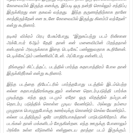
கோவையில் இருந்த எனக்கு, இப்படி ஒரு நன்றி சொல்லும் சந்திப்பு
இருக்கிறது என தகவல் வந்தது. இந்த தருணத்திற்காக தானே
காத்திருந்தேன் என உடனே கோவையில் இருந்து கிளம்பி வந்தேன்”
என்று கூறினார்.
நடிகர் விக்ரம் பிரபு பேசும்போது, “இறுகப்பற்று படம் ரிலீஸான
அக்டோபர் 6ஆம் தேதி தான் என் மனைவியின் பிறந்தநாள்
என்பதால் அவருக்காக இதை டெடிகேட் பண்ணுவதாக கூறினேன்.
டெடிக்கேட்டும் பண்ணிவிட்டேன். அப்போது என்னிடம்,
நீங்களும் கிட்டத்தட்ட படத்தில் பார்த்த கதாபாத்திரம் போல தான்
இருக்கிறீர்கள் என்று கூறினார்.
இந்த படத்தை தியேட்டரில் பார்த்தபோது படத்தில் இடம்பெற்ற
எல்லா கதாபாத்திரங்களுடனும் என்னை தொடர்புபடுத்தி பார்க்க
முடிந்தது. எந்த ஒரு படமும் ஏதோ ஒரு விதத்தில் நம்முடன்
தொடர்பு படுத்திக் கொள்ள முடிய வேண்டும்.. அல்லது நம்மை
முழுதாக பொழுதுபோக்கு உணர்வுக்கு கொண்டு செல்ல வேண்டும்..
எல்லா படத்திற்கும் ஒரே மாதிரியாகத்தான் பாடுபடுகிறோம். சில
படங்கள் தான் மக்களிடம் சேருகின்றன. எந்த ஊருக்கு போனாலும்
அங்கே உள்ள வீடுகளில் என்னுடைய தாத்தா படம் இருக்கும்.