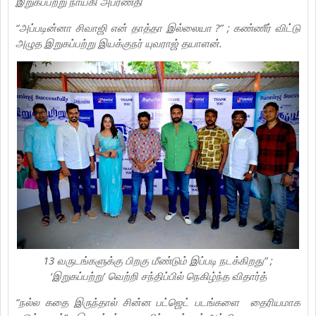
இறுகப்பற்று நாயகி அபர்ணதி
“அப்படின்னா சிவாஜி என் தாத்தா இல்லையா ?” ; கண்ணீர் விட்டு
அழுத இறுகப்பற்று இயக்குநர் யுவராஜ் தயாளன்.
13 வருடங்களுக்கு பிறகு மீண்டும் இப்படி நடக்கிறது” ;
‘இறுகப்பற்று’ வெற்றி சந்திப்பில் நெகிழ்ந்த விதார்த்
“நல்ல கதை இருந்தால் சின்ன பட்ஜெட் படங்களை தைரியமாக