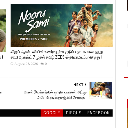
விஜய் ஆண்டனியின் உணர்வுபூர்வ குடும்ப நாடகமான நூறு
 !
சாமி ஆகஸ்ட் 7 முதல் தமிழ் ZEE5-ல் திரையிடப்படுகிறது !
August 05, 2026
0
NEXT
ை
அறன் இயக்கத்தில் ஷாரிக் ஹாசன், அம்மு
அபிராமி நடிக்கும் ஜிகிரி தோஸ்த் !
GOOGLE
DISQUS
FACEBOOK