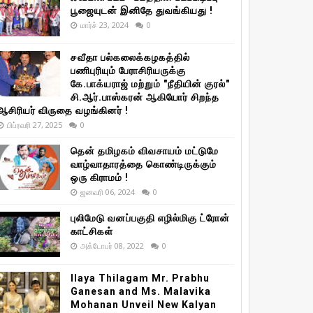
பூஜையுடன் இனிதே துவங்கியது !
மார்ச் 23, 2024
0
சவீதா பல்கலைக்கழகத்தில்
பணிபுரியும் பேராசிரியருக்கு
கே.பாக்யராஜ் மற்றும் "நீதியின் குரல்"
சி.ஆர்.பாஸ்கரன் ஆகியோர் சிறந்த
ஆசிரியர் விருதை வழங்கினர் !
பிப்ரவரி 27, 2025
0
தென் தமிழகம் விவசாயம் மட்டுமே
வாழ்வாதாரத்தை கொண்டிருக்கும்
ஒரு கிராமம் !
ஜனவரி 06, 2024
0
புலிமேடு வனப்பகுதி எழில்மிகு ட்ரோன்
காட்சிகள்
அக்டோபர் 08, 2022
0
Ilaya Thilagam Mr. Prabhu
Ganesan and Ms. Malavika
Mohanan Unveil New Kalyan