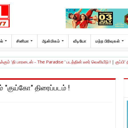
ல்
சினிமா
ஆன்மிகம்
வீடியோ
மற்ற பிரிவுகள்
ரடைஸ் - The Paradise ' படத்தின் டீசர் வெளியீடு !
|
குப்பி’ திரைப்படத்த
 "குய்கோ" திரைப்படம் !