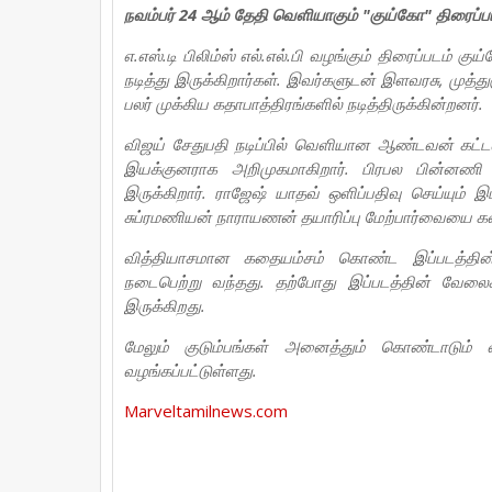
நவம்பர் 24 ஆம் தேதி வெளியாகும் "குய்கோ" திரைப்ப
எ.எஸ்.டி பிலிம்ஸ் எல்.எல்.பி வழங்கும் திரைப்படம் 
நடித்து இருக்கிறார்கள். இவர்களுடன் இளவரசு, முத்த
பலர் முக்கிய கதாபாத்திரங்களில் நடித்திருக்கின்றனர்.
விஜய் சேதுபதி நடிப்பில் வெளியான ஆண்டவன் கட்டள
இயக்குனராக அறிமுகமாகிறார். பிரபல பின்னண
இருக்கிறார். ராஜேஷ் யாதவ் ஒளிப்பதிவு செய்யும் இ
சுப்ரமணியன் நாராயணன் தயாரிப்பு மேற்பார்வையை கவ
வித்தியாசமான கதையம்சம் கொண்ட இப்படத்தின் ப
நடைபெற்று வந்தது. தற்போது இப்படத்தின் வேலை
இருக்கிறது.
மேலும் குடும்பங்கள் அனைத்தும் கொண்டாடும் 
வழங்கப்பட்டுள்ளது.
Marveltamilnews.com