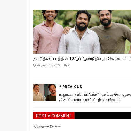
குப்பி’ திரைப்படத்தின் 10ஆம் ஆண்டு நிறைவு கொண்டாட்டம்
August 07, 2026
0
PREVIOUS
ராஜ்குமார் ஹிரானி “டங்கி” மூலம் மற்றொருமுற
திரையில் மாயாஜாலம் நிகழ்த்தவுள்ளார் !
POST A COMMENT
கருத்துகள் இல்லை