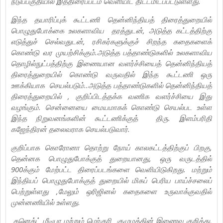
நடுப்பகுதியில் இத்திரைப்படம் வெளியிட திட்டமிடப்பட்டுள்ளது.
இந்த தயாரிப்புக் கூட்டணி தென்னிந்தியத் திரைத்துறையில்
பொழுதுபோக்கை உலகளாவிய தரத்துடன், அடுத்த கட்டத்திற்கு
எடுத்துச் செல்வதுடன், ரசிகர்களுக்குச் சிறந்த கதைகளைக்
கொண்டு வர முயற்சிக்கும்.அடுத்த பத்தாண்டுகளில் உலகளாவிய
தொழில்நுட்பத்திற்கு இணையான வளர்ச்சியைத் தென்னிந்தியத்
திரைத்துறையில் கொண்டு வருவதில் இந்த கூட்டணி ஒரு
ஊக்கியாக செயல்படும்..அடுத்த பத்தாண்டுகளில் தென்னிந்தியத்
திரைத்துறையில் , குறிப்பிடத்தக்க வணிக வளர்ச்சியை இது
வழங்கும். சென்னையை மையமாகக் கொண்டு செயல்பட உள்ள
இந்த நிறுவனங்களின் கூட்டணிக்குத் திரு. இளம்பரிதி
கஜேந்திரன் தலைவராக செயல்படுவார்.
குறிப்பாக கொரோனா தொற்று நோய் காலகட்டத்திற்குப் பிறகு,
தென்னக பொழுதுபோக்குத் துறையானது, ஒரு வருடத்தில்
900க்கும் மேற்பட்ட திரைப்படங்களை வெளியிடுகிறது. மற்றும்
இந்தியப் பொழுதுபோக்குத் துறையில் மிகப் பெரிய பாய்ச்சலைப்
பெற்றுள்ளது ,மேலும் ஒரிஜினல் கதைகளை உருவாக்குவதில்
முன்னணியில் உள்ளது.
கனெக்ட் மீடியா மற்றும் மெர்குரி குழுமத்தின் இணைவு குறித்து,