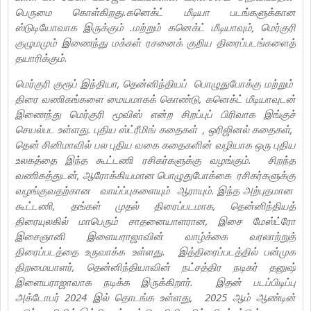
பெருமை கொள்கிறது.கனெக்ட் மீடியா படங்களுக்கான
ஸ்டுடியோவாக இருக்கும் .மற்றும் கனெக்ட் மீடியாவும், மெர்குரி
குழுமமும் இணைந்து மக்கள் ரசனைக் குறிய திரைப்படங்களைத்
தயாரிக்கும்.
மெர்குரி குரூப் இந்தியா, தென்னிந்தியப் பொழுதுபோக்கு மற்றும்
திரை வணிகங்களை மையமாகக் கொண்டு, கனெக்ட் மீடியாவுடன்
இணைந்து மெர்குரி மூவிஸ் என்ற சிறப்புப் பிரிவாக இங்குச்
செயல்பட உள்ளது. புதிய ஸ்ட்ரீமிங் கதைகள் , ஒரிஜினல் கதைகள்,
தென் சினிமாவில் பல புதிய வகை கதைகளின் வழியாக ஒரு புதிய
உலகத்தை இந்த கூட்டணி ரசிகர்களுக்கு வழங்கும். சிறந்த
வணிகத்துடன், ஆரோக்கியமான பொழுதுபோக்கை ரசிகர்களுக்கு
வழங்குவதற்கான வாய்ப்புகளையும் ஆராயும். இந்த அற்புதமான
கூட்டணி, தங்கள் முதல் திரைப்படமாக, தென்னிந்தியத்
திரையுலகில் மாபெரும் சாதனையாளரான, இசை மேஸ்ட்ரோ
இசைஞானி இளையராஜாவின் வாழ்க்கை வரலாற்றுத்
திரைப்படத்தை உருவாக்க உள்ளது. இத்திரைப்படத்தில் பன்முக
திறமையாளர், தென்னிந்தியாவின் நட்சத்திர நடிகர் தனுஷ்
இளையராஜாவாக நடிக்க இருக்கிறார். இதன் படப்பிடிப்பு
அக்டோபர் 2024 இல் தொடங்க உள்ளது, 2025 ஆம் ஆண்டின்