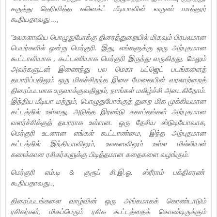
கருத்து தெரிவித்த கனெக்ட் மீடியாவின் வருண் மாத்தூர்
கூறியதாவது ...,
“உலகளாவிய பொழுதுபோக்கு திரைத்துறையில் மிகவும் பிரபலமான
பெயர்களில் ஒன்று மெர்குரி. இது, எங்களுக்கு ஒரு அற்புதமான
கூட்டாளியாக , கூட்டணியாக மெர்குரி இருந்து வருகிறது, மேலும்
அவர்களுடன் இணைந்து பல மெகா பட்ஜெட் படங்களைத்
தயாரிப்பதிலும் ஒரு மிகச்சிறந்த இசை மேதையின் வரலாற்றைத்
திரைப்படமாக உருவாக்குவதிலும், நாங்கள் மகிழ்ச்சி அடைகிறோம்.
இந்திய மீடியா மற்றும், பொழுதுபோக்குத் துறை மிக முக்கியமான
கட்டத்தில் உள்ளது, அடுத்த இரண்டு சகாப்தங்கள் அற்புதமான
வளர்ச்சிக்குத் தயாராக உள்ளன. ஒரு தேசிய ஸ்டுடியோவாக,
மெர்குரி உடனான எங்கள் கூட்டாண்மை, இந்த அற்புதமான
கட்டத்தில் இந்தியாவிலும், உலகளவிலும் உள்ள மில்லியன்
கணக்கான ரசிகர்களுக்கு பிடித்தமான கதைகளை வழங்கும்.
மெர்குரி எம்.டி & குரூப் சி.இ.ஓ. ஸ்ரீராம் பக்திசரண்
கூறியதாவது..,
திரைப்படங்களை வாழ்வின் ஒரு அங்கமாகக் கொண்டாடும்
ரசிகர்கள், மிகப்பெரும் ரசிக கூட்டத்தைக் கொண்டிருக்கும்