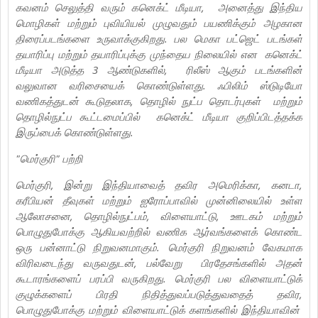
கவனம் செலுத்தி வரும் கனெக்ட் மீடியா, அனைத்து இந்திய
மொழிகள் மற்றும் புவியியல் முழுவதும் பயணிக்கும் அழகான
திரைப்படங்களை உருவாக்குகிறது. பல மெகா பட்ஜெட் படங்கள்
தயாரிப்பு மற்றும் தயாரிப்புக்கு முந்தைய நிலையில் என கனெக்ட்
மீடியா அடுத்த 3 ஆண்டுகளில், ரிலீஸ் ஆகும் படங்களின்
வலுவான வரிசையைக் கொண்டுள்ளது. ஃபிலிம் ஸ்டுடியோ
வணிகத்துடன் கூடுதலாக, தொழில் நுட்ப தொடர்புகள் மற்றும்
தொழில்நுட்ப கூட்டமைப்பில் கனெக்ட் மீடியா குறிப்பிடத்தக்க
இருப்பைக் கொண்டுள்ளது.
"மெர்குரி" பற்றி
மெர்குரி, இன்று இந்தியாவைத் தவிர அமெரிக்கா, கனடா,
கரீபியன் தீவுகள் மற்றும் ஐரோப்பாவில் முன்னிலையில் உள்ள
ஆலோசனை, தொழில்நுட்பம், விளையாட்டு, ஊடகம் மற்றும்
பொழுதுபோக்கு ஆகியவற்றில் வணிக ஆர்வங்களைக் கொண்ட
ஒரு பன்னாட்டு நிறுவனமாகும். மெர்குரி நிறுவனம் வேகமாக
விரிவடைந்து வருவதுடன், பல்வேறு பிரதேசங்களில் அதன்
கூடாரங்களைப் பரப்பி வருகிறது. மெர்குரி பல விளையாட்டுக்
குழுக்களைப் பிரதி நிதித்துவப்படுத்துவதைத் தவிர,
பொழுதுபோக்கு மற்றும் விளையாட்டுக் களங்களில் இந்தியாவின்