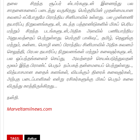
தலை சிறந்த சூப்பர் ஸ்டார்களுடன் இணைந்து பல
சாதனைகளைப் படைத்து வருகிறது. மெர்குரியின் முதன்மையான
கவனம் எப்போதுமே பிராந்திய சினிமாவில் உள்ளது. பல முன்னணி
தயாரிப்பு நிறுவனங்களுடன், கடந்த பத்தாண்டுகளில் மிகப் பெரிய
மற்றும் சிறந்த படங்களுடன்,அதிக அளவில் பணியாற்றிய
அனுபவத்தைப் பெற்றுள்ளது. மெர்குரி பாலிவுட், தமிழ், தெலுங்கு
மற்றும், கன்னட மொழி எனப் பிராந்திய சினிமாவில் அதிக கவனம்
செலுத்தி, பிரபல தயாரிப்பு நிறுவனங்கள் மற்றும் கலைஞர்களுடன்,
பல ஒப்பந்தங்களைச் செய்து, அவற்றைச் செயல்படுத்துவதன்
மூலம் இந்த பிராண்ட் பெரும் நம்பகத் தன்மையைப் பெற்றுள்ளது..,
வித்யாசமான கதைக் களங்கள், வியக்கும் திரைக் கலைஞர்கள்,,
அற்புத படைப்பாளிகள் என்று ரசிகர்களுக்கு மிகப் பெரும் கலை
விருந்து காத்திருக்கிறது...
நன்றி.
Marveltamilnews.com
TAGS:
சினிமா