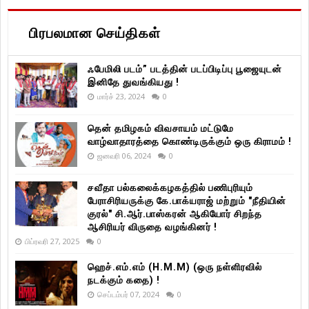
பிரபலமான செய்திகள்
ஃபேமிலி படம்” படத்தின் படப்பிடிப்பு பூஜையுடன்
இனிதே துவங்கியது !
மார்ச் 23, 2024
0
தென் தமிழகம் விவசாயம் மட்டுமே
வாழ்வாதாரத்தை கொண்டிருக்கும் ஒரு கிராமம் !
ஜனவரி 06, 2024
0
சவீதா பல்கலைக்கழகத்தில் பணிபுரியும்
பேராசிரியருக்கு கே.பாக்யராஜ் மற்றும் "நீதியின்
குரல்" சி.ஆர்.பாஸ்கரன் ஆகியோர் சிறந்த
ஆசிரியர் விருதை வழங்கினர் !
பிப்ரவரி 27, 2025
0
ஹெச்.எம்.எம் (H.M.M) (ஒரு நள்ளிரவில்
நடக்கும் கதை) !
செப்டம்பர் 07, 2024
0