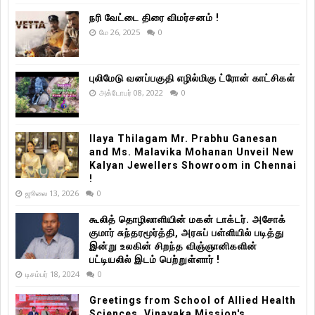
நரி வேட்டை திரை விமர்சனம் !
மே 26, 2025
0
புலிமேடு வனப்பகுதி எழில்மிகு ட்ரோன் காட்சிகள்
அக்டோபர் 08, 2022
0
Ilaya Thilagam Mr. Prabhu Ganesan
and Ms. Malavika Mohanan Unveil New
Kalyan Jewellers Showroom in Chennai
!
ஜூலை 13, 2026
0
கூலித் தொழிலாளியின் மகன் டாக்டர். அசோக்
குமார் சுந்தரமூர்த்தி, அரசுப் பள்ளியில் படித்து
இன்று உலகின் சிறந்த விஞ்ஞானிகளின்
பட்டியலில் இடம் பெற்றுள்ளார் !
டிசம்பர் 18, 2024
0
Greetings from School of Allied Health
Sciences, Vinayaka Mission's