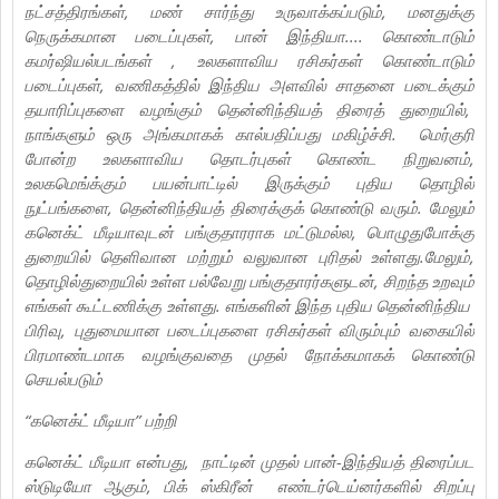
நட்சத்திரங்கள், மண் சார்ந்து உருவாக்கப்படும், மனதுக்கு
நெருக்கமான படைப்புகள், பான் இந்தியா.... கொண்டாடும்
கமர்ஷியல்படங்கள் , உலகளாவிய ரசிகர்கள் கொண்டாடும்
படைப்புகள், வணிகத்தில் இந்திய அளவில் சாதனை படைக்கும்
தயாரிப்புகளை வழங்கும் தென்னிந்தியத் திரைத் துறையில்,
நாங்களும் ஒரு அங்கமாகக் கால்பதிப்பது மகிழ்ச்சி. மெர்குரி
போன்ற உலகளாவிய தொடர்புகள் கொண்ட நிறுவனம்,
உலகமெங்க்கும் பயன்பாட்டில் இருக்கும் புதிய தொழில்
நுட்பங்களை, தென்னிந்தியத் திரைக்குக் கொண்டு வரும். மேலும்
கனெக்ட் மீடியாவுடன் பங்குதாரராக மட்டுமல்ல, பொழுதுபோக்கு
துறையில் தெளிவான மற்றும் வலுவான புரிதல் உள்ளது.மேலும்,
தொழில்துறையில் உள்ள பல்வேறு பங்குதாரர்களுடன், சிறந்த உறவும்
எங்கள் கூட்டணிக்கு உள்ளது. எங்களின் இந்த புதிய தென்னிந்திய
பிரிவு, புதுமையான படைப்புகளை ரசிகர்கள் விரும்பும் வகையில்
பிரமாண்டமாக வழங்குவதை முதல் நோக்கமாகக் கொண்டு
செயல்படும்
“கனெக்ட் மீடியா” பற்றி
கனெக்ட் மீடியா என்பது, நாட்டின் முதல் பான்-இந்தியத் திரைப்பட
ஸ்டுடியோ ஆகும், பிக் ஸ்கிரீன் எண்டர்டெய்னர்களில் சிறப்பு