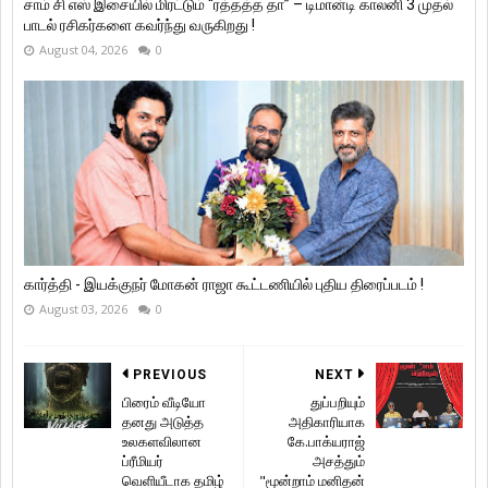
சாம் சி எஸ் இசையில் மிரட்டும் “ரத்தத்த தா” – டிமான்டி காலனி 3 முதல்
பாடல் ரசிகர்களை கவர்ந்து வருகிறது !
August 04, 2026
0
கார்த்தி - இயக்குநர் மோகன் ராஜா கூட்டணியில் புதிய திரைப்படம் !
August 03, 2026
0
PREVIOUS
NEXT
பிரைம் வீடியோ
துப்பறியும்
தனது அடுத்த
அதிகாரியாக
உலகளவிலான
கே.பாக்யராஜ்
ப்ரீமியர்
அசத்தும்
வெளியீடாக தமிழ்
"மூன்றாம் மனிதன்