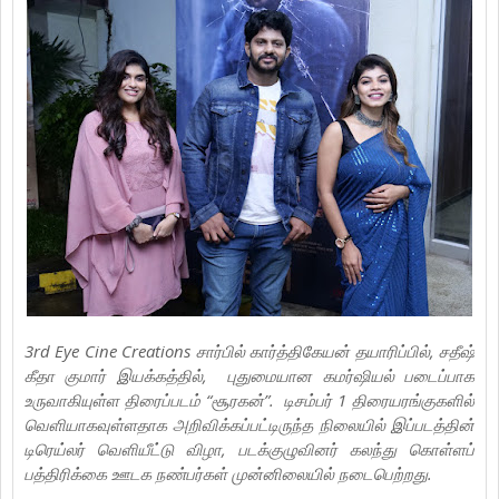
3rd Eye Cine Creations சார்பில் கார்த்திகேயன் தயாரிப்பில், சதீஷ்
கீதா குமார் இயக்கத்தில், புதுமையான கமர்ஷியல் படைப்பாக
உருவாகியுள்ள திரைப்படம் “சூரகன்”. டிசம்பர் 1 திரையரங்குகளில்
வெளியாகவுள்ளதாக அறிவிக்கப்பட்டிருந்த நிலையில் இப்படத்தின்
டிரெய்லர் வெளியீட்டு விழா, படக்குழுவினர் கலந்து கொள்ளப்
பத்திரிக்கை ஊடக நண்பர்கள் முன்னிலையில் நடைபெற்றது.