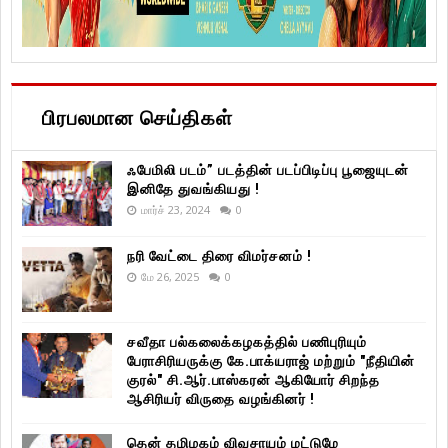
பிரபலமான செய்திகள்
ஃபேமிலி படம்” படத்தின் படப்பிடிப்பு பூஜையுடன்
இனிதே துவங்கியது !
மார்ச் 23, 2024
0
நரி வேட்டை திரை விமர்சனம் !
மே 26, 2025
0
சவீதா பல்கலைக்கழகத்தில் பணிபுரியும்
பேராசிரியருக்கு கே.பாக்யராஜ் மற்றும் "நீதியின்
குரல்" சி.ஆர்.பாஸ்கரன் ஆகியோர் சிறந்த
ஆசிரியர் விருதை வழங்கினர் !
தென் தமிழகம் விவசாயம் மட்டுமே