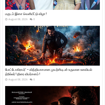
மகுடம் இசை வெளியீட்டு விழா !
August 08, 2026
0
போட்டோகிராபர்' – வித்தியாசமான முயற்சியுடன் உருவான உளவியல்
த்ரில்லர் ! திரை விமர்சனம் !
August 08, 2026
0