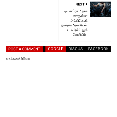
NEXT
யுவ சாம்ராட்' நாக
சைதன்யா
அக்கினேனி
நடிக்கும் 'தண்டேல்'
பட ஃபர்ஸ்ட் லுக்
வெளியீடு !
GOOGLE
DISQUS
FACEBOOK
POST A COMMENT
கருத்துகள் இல்லை