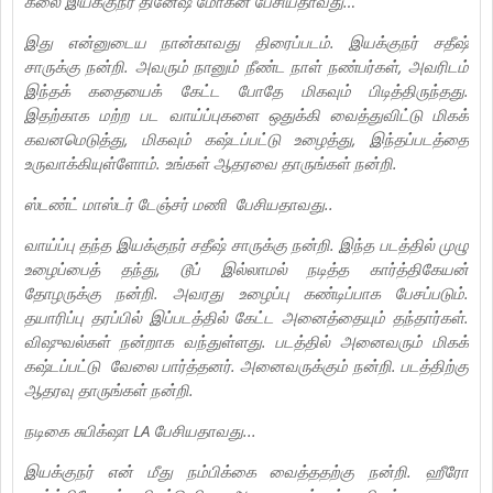
கலை இயக்குநர் தினேஷ் மோகன் பேசியதாவது…
இது என்னுடைய நான்காவது திரைப்படம். இயக்குநர் சதீஷ்
சாருக்கு நன்றி. அவரும் நானும் நீண்ட நாள் நண்பர்கள், அவரிடம்
இந்தக் கதையைக் கேட்ட போதே மிகவும் பிடித்திருந்தது.
இதற்காக மற்ற பட வாய்ப்புகளை ஒதுக்கி வைத்துவிட்டு மிகக்
கவனமெடுத்து, மிகவும் கஷ்டப்பட்டு உழைத்து, இந்தப்படத்தை
உருவாக்கியுள்ளோம். உங்கள் ஆதரவை தாருங்கள் நன்றி.
ஸ்டண்ட் மாஸ்டர் டேஞ்சர் மணி பேசியதாவது..
வாய்ப்பு தந்த இயக்குநர் சதீஷ் சாருக்கு நன்றி. இந்த படத்தில் முழு
உழைப்பைத் தந்து, டூப் இல்லாமல் நடித்த கார்த்திகேயன்
தோழருக்கு நன்றி. அவரது உழைப்பு கண்டிப்பாக பேசப்படும்.
தயாரிப்பு தரப்பில் இப்படத்தில் கேட்ட அனைத்தையும் தந்தார்கள்.
விஷுவல்கள் நன்றாக வந்துள்ளது. படத்தில் அனைவரும் மிகக்
கஷ்டப்பட்டு வேலை பார்த்தனர். அனைவருக்கும் நன்றி. படத்திற்கு
ஆதரவு தாருங்கள் நன்றி.
நடிகை சுபிக்‌ஷா LA பேசியதாவது...
இயக்குநர் என் மீது நம்பிக்கை வைத்ததற்கு நன்றி. ஹீரோ