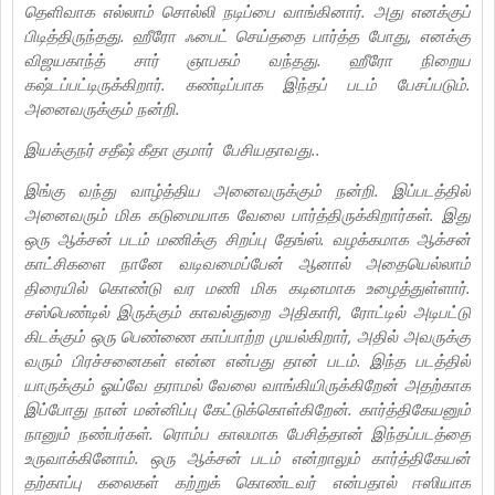
தெளிவாக எல்லாம் சொல்லி நடிப்பை வாங்கினார். அது எனக்குப்
பிடித்திருந்தது. ஹீரோ ஃபைட் செய்ததை பார்த்த போது, எனக்கு
விஜயகாந்த் சார் ஞாபகம் வந்தது. ஹீரோ நிறைய
கஷ்டப்பட்டிருக்கிறார். கண்டிப்பாக இந்தப் படம் பேசப்படும்.
அனைவருக்கும் நன்றி.
இயக்குநர் சதீஷ் கீதா குமார் பேசியதாவது..
இங்கு வந்து வாழ்த்திய அனைவருக்கும் நன்றி. இப்படத்தில்
அனைவரும் மிக கடுமையாக வேலை பார்த்திருக்கிறார்கள். இது
ஒரு ஆக்சன் படம் மணிக்கு சிறப்பு தேங்ஸ். வழக்கமாக ஆக்சன்
காட்சிகளை நானே வடிவமைப்பேன் ஆனால் அதையெல்லாம்
திரையில் கொண்டு வர மணி மிக கடினமாக உழைத்துள்ளார்.
சஸ்பெண்டில் இருக்கும் காவல்துறை அதிகாரி, ரோட்டில் அடிபட்டு
கிடக்கும் ஒரு பெண்ணை காப்பாற்ற முயல்கிறார், அதில் அவருக்கு
வரும் பிரச்சனைகள் என்ன என்பது தான் படம். இந்த படத்தில்
யாருக்கும் ஓய்வே தராமல் வேலை வாங்கியிருக்கிறேன் அதற்காக
இப்போது நான் மன்னிப்பு கேட்டுக்கொள்கிறேன். கார்த்திகேயனும்
நானும் நண்பர்கள். ரொம்ப காலமாக பேசித்தான் இந்தப்படத்தை
உருவாக்கினோம். ஒரு ஆக்சன் படம் என்றாலும் கார்த்திகேயன்
தற்காப்பு கலைகள் கற்றுக் கொண்டவர் என்பதால் ஈஸியாக