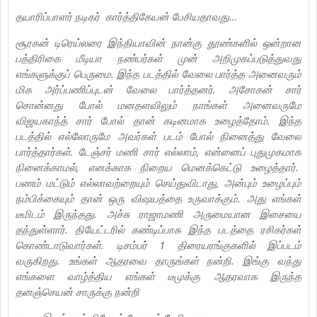
தயாரிப்பாளர் நடிகர் கார்த்திகேயன் பேசியதாவது…
சூரகன் டிரெய்லரை இந்தியாவின் நான்கு தூண்களில் ஒன்றான
பத்திரிகை மீடியா நண்பர்கள் முன் அறிமுகப்படுத்துவது
எங்களுக்குப் பெருமை. இந்த படத்தில் வேலை பார்த்த அனைவரும்
மிக அர்ப்பணிப்புடன் வேலை பார்த்தனர். அசோகன் சார்
சொன்னது போல் மனதளவிலும் நாங்கள் அனைவருமே
விஜயகாந்த் சார் போல் தான் கடினமாக உழைத்தோம். இந்த
படத்தில் எல்லோருமே அவர்கள் படம் போல் நினைத்து வேலை
பார்த்தார்கள். டேஞ்சர் மணி சார் எல்லாம், என்னைப் புதுமுகமாக
நினைக்காமல், எனக்காக நிறைய மெனக்கெட்டு உழைத்தார்.
பணம் மட்டும் எல்லாவற்றையும் செய்துவிடாது, அன்பும் உழைப்பும்
நம்பிக்கையும் தான் ஒரு விஷயத்தை உருவாக்கும். அது எங்கள்
டீமிடம் இருந்தது. அச்சு ராஜாமணி அருமையான இசையை
தந்துள்ளார். தியேட்டரில் கண்டிப்பாக இந்த படத்தை ரசிகர்கள்
கொண்டாடுவார்கள். டிசம்பர் 1 திரையரங்குகளில் இப்படம்
வருகிறது. உங்கள் ஆதரவை தாருங்கள் நன்றி. இங்கு வந்து
எங்களை வாழ்த்திய எங்கள் டீமுக்கு ஆதரவாக இருந்த
தனஞ்செயன் சாருக்கு நன்றி