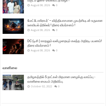
மகுடம் இசை வெளியீட்டு விழா !
August 08, 2026
0
போட்டோகிராபர்' – வித்தியாசமான முயற்சியுடன் உருவான
உளவியல் த்ரில்லர் ! திரை விமர்சனம் !
August 08, 2026
0
DC (டிசி ) காதலும் வன்முறையும் கலந்த அதிரடி பயணம்!
திரை விமர்சனம் !
August 08, 2026
0
வானிலை
தமிழகத்தில் 5 நாட்கள் மிதமான மழைக்கு வாய்ப்பு -
வானிலை மையம் அறிவிப்பு.
October 02, 2022
0