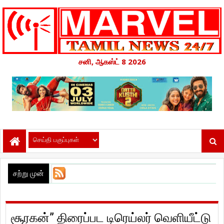
சனி, ஆகஸ்ட் 8 2026
சற்று முன்
சூரகன்” திரைப்பட டிரெய்லர் வெளியீட்டு