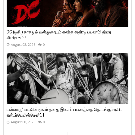
DC (டிசி ) காதலும் வன்முறையும் கலந்த அதிரடி பயணம்! திரை
விமர்சனம் !
August 08, 2026
0
மன்னாரு’ பாடலின் மூலம் தனது இசைப் பயணத்தை தொடங்கும் ரகிட
என்டர்டெயின்மென்ட் !
August 08, 2026
0