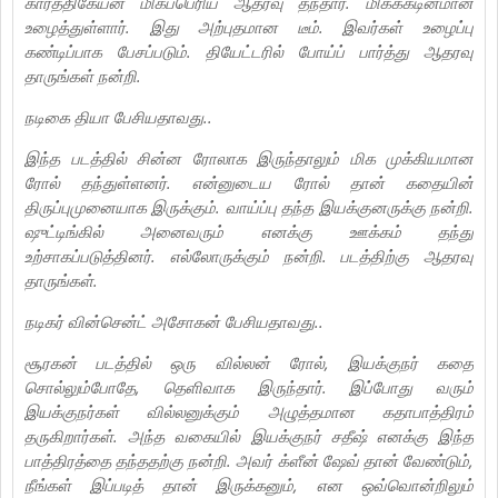
கார்த்திகேயன் மிகப்பெரிய ஆதரவு தந்தார். மிகக்கடினமான
உழைத்துள்ளார். இது அற்புதமான டீம். இவர்கள் உழைப்பு
கண்டிப்பாக பேசப்படும். தியேட்டரில் போய்ப் பார்த்து ஆதரவு
தாருங்கள் நன்றி.
நடிகை தியா பேசியதாவது..
இந்த படத்தில் சின்ன ரோலாக இருந்தாலும் மிக முக்கியமான
ரோல் தந்துள்ளனர். என்னுடைய ரோல் தான் கதையின்
திருப்புமுனையாக இருக்கும். வாய்ப்பு தந்த இயக்குனருக்கு நன்றி.
ஷுட்டிங்கில் அனைவரும் எனக்கு ஊக்கம் தந்து
உற்சாகப்படுத்தினர். எல்லோருக்கும் நன்றி. படத்திற்கு ஆதரவு
தாருங்கள்.
நடிகர் வின்சென்ட் அசோகன் பேசியதாவது..
சூரகன் படத்தில் ஒரு வில்லன் ரோல், இயக்குநர் கதை
சொல்லும்போதே, தெளிவாக இருந்தார். இப்போது வரும்
இயக்குநர்கள் வில்லனுக்கும் அழுத்தமான கதாபாத்திரம்
தருகிறார்கள். அந்த வகையில் இயக்குநர் சதீஷ் எனக்கு இந்த
பாத்திரத்தை தந்ததற்கு நன்றி. அவர் க்ளீன் ஷேவ் தான் வேண்டும்,
நீங்கள் இப்படித் தான் இருக்கனும், என ஒவ்வொன்றிலும்