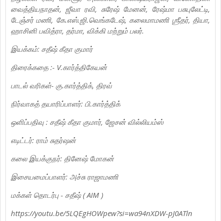
வைத்தியநாதன், ஜீவா ரவி, சுரேஷ் மேனன், ரேஷ்மா பசுபுலேட்டி,
டேஞ்சர் மணி, கே.எஸ்.ஜி.வெங்கடேஷ், கலைமாமணி ஶ்ரீதர், தியா,
ஹாசினி பவித்ரா, தர்மா, விக்கி மற்றும் பலர்.
இயக்கம்: சதீஷ் கீதா குமார்
திரைக்கதை :- V.கார்த்திகேயன்
பாடல் வரிகள்- கு.கார்த்திக், திரவ்
நிர்வாகத் தயாரிப்பாளர்: பி.கார்த்திக்
ஒளிப்பதிவு : சதீஷ் கீதா குமார், ஜேசன் வில்லியம்ஸ்
எடிட்டர்: ராம் சுதர்ஷன்
கலை இயக்குநர்: தினேஷ் மோகன்
இசையமைப்பாளர்: அச்சு ராஜாமணி
மக்கள் தொடர்பு - சதீஷ் ( AIM )
https://youtu.be/5LQEgHOWpew?si=wa94nXDW-pJ0ATln