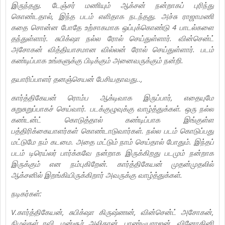
இருந்தது. டேஞ்சர் மணியும் ஆக்சன் நன்றாகப் புரிந்து
கொண்டதால், இந்த படம் எளிதாக நடந்தது. அச்சு ராஜாமணி
கதை சொன்ன போதே உற்சாகமாக ஒப்புக்கொண்டு 4 பாடல்களை
தந்துள்ளார். சுபிக்‌ஷா நல்ல ரோல் செய்துள்ளார். வின்சென்ட்
அசோகன் வித்தியாசமான வில்லன் ரோல் செய்துள்ளார். படம்
கண்டிப்பாக உங்களுக்கு பிடிக்கும் அனைவருக்கும் நன்றி.
தயாரிப்பாளர் தனஞ்செயன் பேசியதாவது..,
கார்த்திகேயன் ரொம்ப ஆக்டிவாக இருப்பார், எதையுமே
சுறுசுறுப்பாகச் செய்வார். படக்குழுவுக்கு வாழ்த்துக்கள். ஒரு நல்ல
கண்டன்ட் கொடுத்தால் கண்டிப்பாக இங்குள்ள
பத்திரிக்கையாளர்கள் கொண்டாடுவார்கள். நல்ல படம் கொடுப்பது
மட்டுமே நம் கடமை. அதை மட்டும் நாம் செய்தால் போதும். இந்தப்
படம் டிரெய்லர் பார்க்கவே நன்றாக இருக்கிறது படமும் நன்றாக
இருக்கும் என நம்புகிறேன். கார்த்திகேயன் முதன்முதலில்
ஆக்சனில் இறங்கியிருக்கிறார் அவருக்கு வாழ்த்துக்கள்.
நடிகர்கள்:
V.கார்த்திகேயன், சுபிக்‌ஷா கிருஷ்ணன், வின்சென்ட் அசோகன்,
நிழல்கள் ரவி, மன்சூர் அலிகான், பாண்டியராஜன், வினோதினி