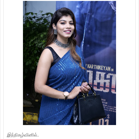
இந்நிகழ்வினில்..