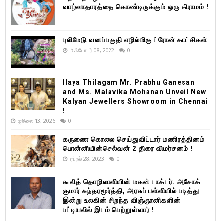
வாழ்வாதாரத்தை கொண்டிருக்கும் ஒரு கிராமம் !
புலிமேடு வனப்பகுதி எழில்மிகு ட்ரோன் காட்சிகள்
அக்டோபர் 08, 2022
0
Ilaya Thilagam Mr. Prabhu Ganesan
and Ms. Malavika Mohanan Unveil New
Kalyan Jewellers Showroom in Chennai
!
ஜூலை 13, 2026
0
கருணை கொலை செய்துவிட்டார் மணிரத்தினம்
பொன்னியின்செல்வன் 2 திரை விமர்சனம் !
ஏப்ரல் 28, 2023
0
கூலித் தொழிலாளியின் மகன் டாக்டர். அசோக்
குமார் சுந்தரமூர்த்தி, அரசுப் பள்ளியில் படித்து
இன்று உலகின் சிறந்த விஞ்ஞானிகளின்
பட்டியலில் இடம் பெற்றுள்ளார் !