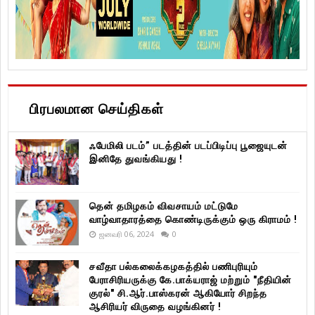
பிரபலமான செய்திகள்
ஃபேமிலி படம்” படத்தின் படப்பிடிப்பு பூஜையுடன்
இனிதே துவங்கியது !
தென் தமிழகம் விவசாயம் மட்டுமே
வாழ்வாதாரத்தை கொண்டிருக்கும் ஒரு கிராமம் !
ஜனவரி 06, 2024
0
சவீதா பல்கலைக்கழகத்தில் பணிபுரியும்
பேராசிரியருக்கு கே.பாக்யராஜ் மற்றும் "நீதியின்
குரல்" சி.ஆர்.பாஸ்கரன் ஆகியோர் சிறந்த
ஆசிரியர் விருதை வழங்கினர் !