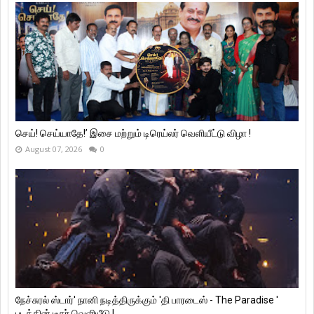
செய்! செய்யாதே!’ இசை மற்றும் டிரெய்லர் வெளியீட்டு விழா !
August 07, 2026
0
நேச்சுரல் ஸ்டார்' நானி நடித்திருக்கும் 'தி பாரடைஸ் - The Paradise '
படத்தின் டீசர் வெளியீடு !