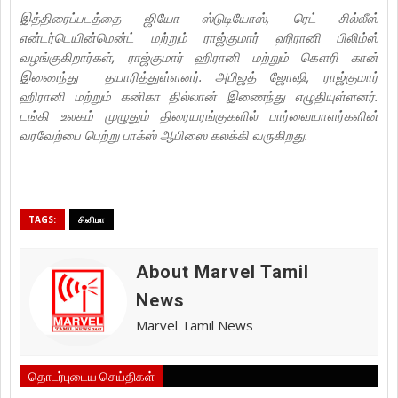
இத்திரைப்படத்தை ஜியோ ஸ்டுடியோஸ், ரெட் சில்லீஸ்
என்டர்டெயின்மென்ட் மற்றும் ராஜ்குமார் ஹிரானி பிலிம்ஸ்
வழங்குகிறார்கள், ராஜ்குமார் ஹிரானி மற்றும் கௌரி கான்
இணைந்து தயாரித்துள்ளனர். அபிஜத் ஜோஷி, ராஜ்குமார்
ஹிரானி மற்றும் கனிகா தில்லான் இணைந்து எழுதியுள்ளனர்.
டங்கி உலகம் முழுதும் திரையரங்குகளில் பார்வையாளர்களின்
வரவேற்பை பெற்று பாக்ஸ் ஆபிஸை கலக்கி வருகிறது.
TAGS:
சினிமா
About Marvel Tamil
News
Marvel Tamil News
தொடர்புடைய செய்திகள்