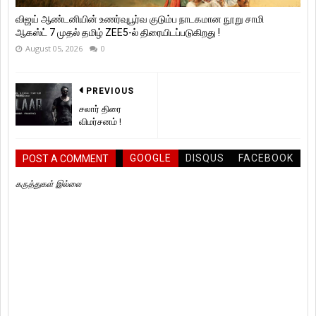
விஜய் ஆண்டனியின் உணர்வுபூர்வ குடும்ப நாடகமான நூறு சாமி
ஆகஸ்ட் 7 முதல் தமிழ் ZEE5-ல் திரையிடப்படுகிறது !
August 05, 2026
0
PREVIOUS
சலார் திரை
விமர்சனம் !
GOOGLE
DISQUS
FACEBOOK
POST A COMMENT
கருத்துகள் இல்லை