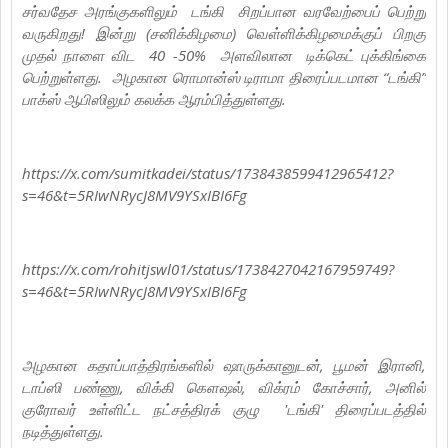
சர்வதேச அரங்குகளிலும் டங்கி சிறப்பான வரவேற்பைப் பெற்று
வருகிறது! இன்று (சனிக்கிழமை) வெள்ளிக்கிழமைக்குப் பிறகு
முதல் நாளை விட 40 -50% அளவிலான டிக்கெட் புக்கிங்கை
பெற்றுள்ளது. அழகான ரொமான்ஸ் டிராமா திரைப்படமான “டங்கி”
பாக்ஸ் ஆபிஸிலும் கலக்க ஆரம்பித்துள்ளது.
https://x.com/sumitkadei/status/1738438599412965412?
s=46&t=5RIwNRycJ8MV9YSxIBI6Fg
https://x.com/rohitjswl01/status/1738427042167959749?
s=46&t=5RIwNRycJ8MV9YSxIBI6Fg
அழகான கதாப்பாத்திரங்களில் ஷாருக்கானுடன், பூமன் இரானி,
டாப்ஸி பண்ணு, விக்கி கௌஷல், விக்ரம் கோச்சார், அனில்
குரோவர் உள்ளிட்ட நட்சத்திரக் குழு 'டங்கி' திரைப்படத்தில்
நடித்துள்ளது.