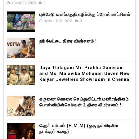
பிப்ரவரி 27, 2025
0
புலிமேடு வனப்பகுதி எழில்மிகு ட்ரோன் காட்சிகள்
அக்டோபர் 08, 2022
0
நரி வேட்டை திரை விமர்சனம் !
Ilaya Thilagam Mr. Prabhu Ganesan
and Ms. Malavika Mohanan Unveil New
Kalyan Jewellers Showroom in Chennai
!
கருணை கொலை செய்துவிட்டார் மணிரத்தினம்
பொன்னியின்செல்வன் 2 திரை விமர்சனம் !
ஹெச்.எம்.எம் (H.M.M) (ஒரு நள்ளிரவில்
நடக்கும் கதை) !