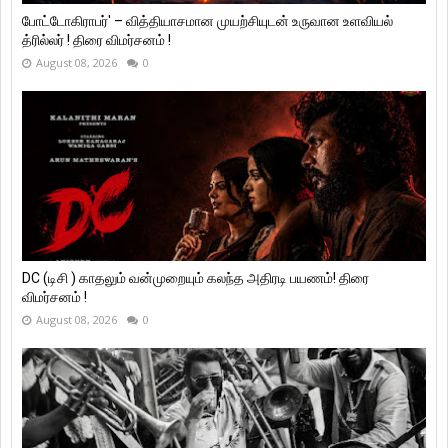
போட்டோகிராபர்' – வித்தியாசமான முயற்சியுடன் உருவான உளவியல்
த்ரில்லர் ! திரை விமர்சனம் !
August 08, 2026
0
DC (டிசி ) காதலும் வன்முறையும் கலந்த அதிரடி பயணம்! திரை
விமர்சனம் !
August 08, 2026
0