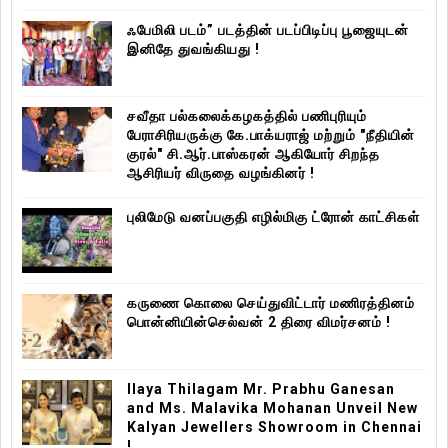
ஃபேமிலி படம்” படத்தின் படப்பிடிப்பு பூஜையுடன்
இனிதே துவங்கியது !
சவீதா பல்கலைக்கழகத்தில் பணிபுரியும்
பேராசிரியருக்கு கே.பாக்யராஜ் மற்றும் "நீதியின்
குரல்" சி.ஆர்.பாஸ்கரன் ஆகியோர் சிறந்த
ஆசிரியர் விருதை வழங்கினர் !
புலிமேடு வனப்பகுதி எழில்மிகு ட்ரோன் காட்சிகள்
கருணை கொலை செய்துவிட்டார் மணிரத்தினம்
பொன்னியின்செல்வன் 2 திரை விமர்சனம் !
Ilaya Thilagam Mr. Prabhu Ganesan
and Ms. Malavika Mohanan Unveil New
Kalyan Jewellers Showroom in Chennai
!