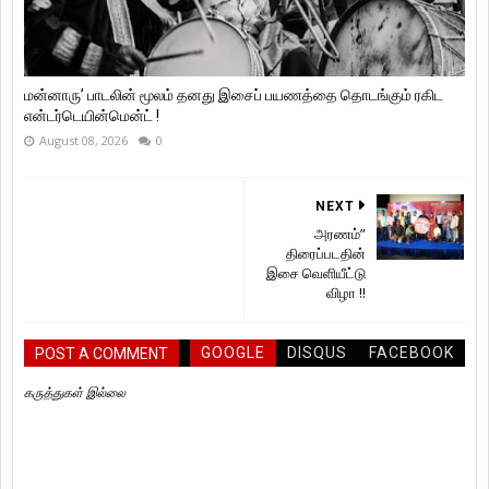
மன்னாரு’ பாடலின் மூலம் தனது இசைப் பயணத்தை தொடங்கும் ரகிட
என்டர்டெயின்மென்ட் !
August 08, 2026
0
NEXT
அரணம்”
திரைப்படதின்
இசை வெளியீட்டு
விழா !!
GOOGLE
DISQUS
FACEBOOK
POST A COMMENT
கருத்துகள் இல்லை