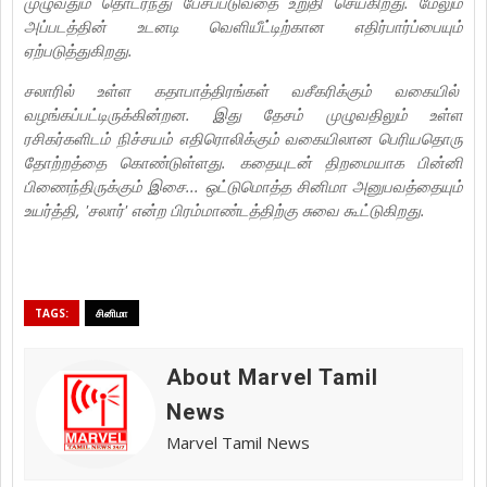
முழுவதும் தொடர்ந்து பேசப்படுவதை உறுதி செய்கிறது. மேலும்
அப்படத்தின் உடனடி வெளியீட்டிற்கான எதிர்பார்ப்பையும்
ஏற்படுத்துகிறது.
சலாரில் உள்ள கதாபாத்திரங்கள் வசீகரிக்கும் வகையில்
வழங்கப்பட்டிருக்கின்றன. இது தேசம் முழுவதிலும் உள்ள
ரசிகர்களிடம் நிச்சயம் எதிரொலிக்கும் வகையிலான பெரியதொரு
தோற்றத்தை கொண்டுள்ளது. கதையுடன் திறமையாக பின்னி
பிணைந்திருக்கும் இசை... ஒட்டுமொத்த சினிமா அனுபவத்தையும்
உயர்த்தி, 'சலார்' என்ற பிரம்மாண்டத்திற்கு சுவை கூட்டுகிறது.
TAGS:
சினிமா
About Marvel Tamil
News
Marvel Tamil News