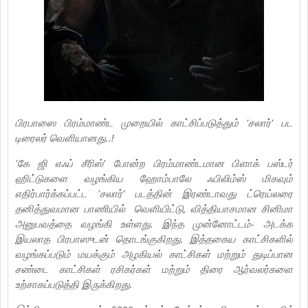
பிரபாஸை பிரம்மாண்ட முறையில் காட்சிப்படுத்தும் 'சலார்' பட
டிரைலர் வெளியானது..!
'கே ஜி எஃப் சீரிஸ்' போன்ற பிரம்மாண்டமான பிளாக் பஸ்டர்
ஹிட்டுகளை வழங்கிய ஹோம்பாலே ஃபிலிம்ஸ் மிகவும்
எதிர்பார்க்கப்பட்ட 'சலார்' படத்தின் இரண்டாவது ட்ரெய்லரை
தனித்துவமான பாணியில் வெளியிட்டு, வித்தியாசமான சினிமா
அனுபவத்தை வழங்கி உள்ளது. இந்த முன்னோட்டம்- அடக்க
இயலாத பிரபாஸுடன் தொடங்குகிறது. இத்தகைய காட்சிகளில்
வழங்கப்படும் மயக்கும் அழகியல் காட்சிகள் மற்றும் துடிப்பான
சண்டை காட்சிகள் ரசிகர்கள் மற்றும் திரை ஆர்வலர்களை
உற்சாகப்படுத்தி இருக்கிறது.‌