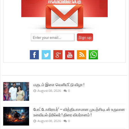
ஈமெயிலில் பெற
மகுடம் இசை வெளியீட்டு விழா !
August 08, 2026
0
போட்டோகிராபர்' – வித்தியாசமான முயற்சியுடன் உருவான
உளவியல் த்ரில்லர் ! திரை விமர்சனம் !
August 08, 2026
0