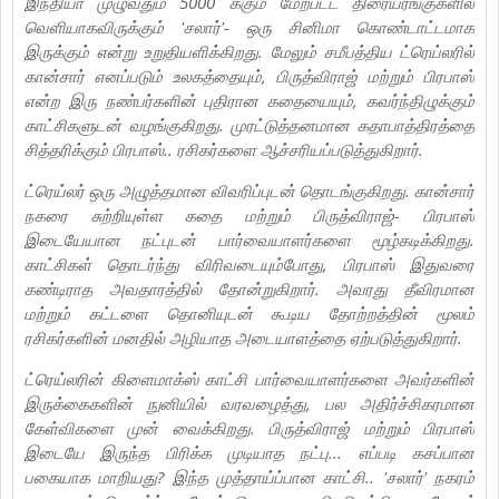
இந்தியா முழுவதும் 5000 க்கும் மேற்பட்ட திரையரங்குகளில்
வெளியாகவிருக்கும் 'சலார்'- ஒரு சினிமா கொண்டாட்டமாக
இருக்கும் என்று உறுதியளிக்கிறது. மேலும் சமீபத்திய ட்ரெய்லரில்
கான்சார் எனப்படும் உலகத்தையும், பிருத்விராஜ் மற்றும் பிரபாஸ்
என்ற இரு நண்பர்களின் புதிரான கதையையும், கவர்ந்திழுக்கும்
காட்சிகளுடன் வழங்குகிறது. முரட்டுத்தனமான கதாபாத்திரத்தை
சித்தரிக்கும் பிரபாஸ்.. ரசிகர்களை ஆச்சரியப்படுத்துகிறார்.‌
ட்ரெய்லர் ஒரு அழுத்தமான விவரிப்புடன் தொடங்குகிறது. கான்சார்
நகரை சுற்றியுள்ள கதை மற்றும் பிருத்விராஜ்- பிரபாஸ்
இடையேயான நட்புடன் பார்வையாளர்களை மூழ்கடிக்கிறது.‌
காட்சிகள் தொடர்ந்து விரிவடையும்போது, பிரபாஸ் இதுவரை
கண்டிராத அவதாரத்தில் தோன்றுகிறார். அவரது தீவிரமான
மற்றும் கட்டளை தொனியுடன் கூடிய தோற்றத்தின் மூலம்
ரசிகர்களின் மனதில் அழியாத அடையாளத்தை ஏற்படுத்துகிறார்.
ட்ரெய்லரின் கிளைமாக்ஸ் காட்சி பார்வையாளர்களை அவர்களின்
இருக்கைகளின் நுனியில் வரவழைத்து, பல அதிர்ச்சிகரமான
கேள்விகளை முன் வைக்கிறது. பிருத்விராஜ் மற்றும் பிரபாஸ்
இடையே இருந்த பிரிக்க முடியாத நட்பு... எப்படி கசப்பான
பகையாக மாறியது? இந்த முத்தாய்ப்பான காட்சி.. 'சலார்' நகரம்