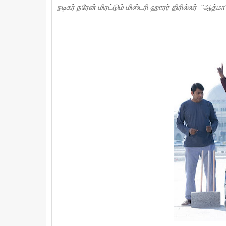
நடிகர் நரேன் மிரட்டும் மிஸ்டரி ஹாரர் திரில்லர் “ஆத்மா