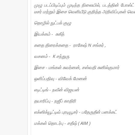
முழு படப்பிடிப்பும் முடிந்த நிலையில், படத்தின் போ
டீசர் மற்றும் இசை வெளியீடு குறித்த அறிவிப்புகள் வெ
தொழில் நுட்பக் குழு
இயக்கம் - சுகீத்
கதை திரைக்கதை - ராகேஷ் N சங்கர் ,
வசனம் - K சந்துரு
இசை - மங்கள் சுவர்னன், சஸ்வதி சுனில்குமார்
ஒளிப்பதிவு - விவேக் மேனன்
எடிட்டிங் - நவீன் விஜயன்
தயாரிப்பு - நஜீப் காதிரி
எக்ஸிக்யூட்டிவ் புரடியூசர் - பதேருதீன் பனக்கட்
மக்கள் தொடர்பு - சதீஷ் ( AIM )