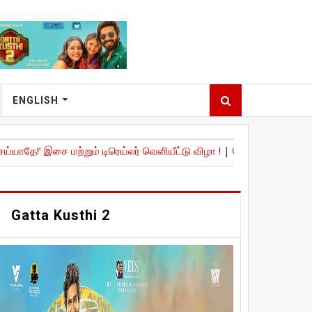
ENGLISH
ற்றும் டிரெய்லர் வெளியீட்டு விழா !
|
நேச்சுரல் ஸ்டார்' நானி நடித்திருக்
Gatta Kusthi 2