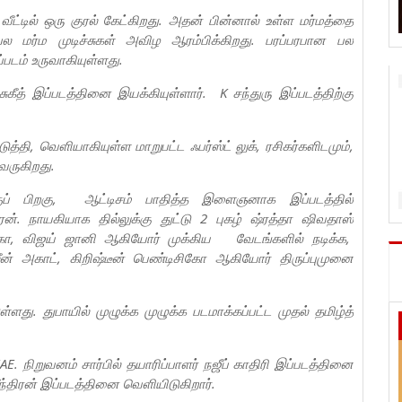
வீட்டில் ஒரு குரல் கேட்கிறது. அதன் பின்னால் உள்ள மர்மத்தை
 மர்ம முடிச்சுகள் அவிழ ஆரம்பிக்கிறது. பரப்பரபான பல
ப்படம் உருவாகியுள்ளது.
கீத் இப்படத்தினை இயக்கியுள்ளார். K சந்துரு இப்படத்திற்கு
, வெளியாகியுள்ள மாறுபட்ட ஃபர்ஸ்ட் லுக், ரசிகர்களிடமும்,
 வருகிறது.
்குப் பிறகு, ஆட்டிசம் பாதித்த இளைஞனாக இப்படத்தில்
ரேன். நாயகியாக தில்லுக்கு துட்டு 2 புகழ் ஷ்ரத்தா ஷிவதாஸ்
ிகா, விஜய் ஜானி ஆகியோர் முக்கிய வேடங்களில் நடிக்க,
ன் அகாட், கிறிஷ்டீன் பெண்டிசிகோ ஆகியோர் திருப்புமுனை
்ளது. துபாயில் முழுக்க முழுக்க படமாக்கப்பட்ட முதல் தமிழ்த்
 நிறுவனம் சார்பில் தயாரிப்பாளர் நஜீப் காதிரி இப்படத்தினை
சீந்திரன் இப்படத்தினை வெளியிடுகிறார்.