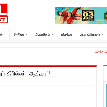
ல்
சினிமா
ஆன்மிகம்
வீடியோ
மற்ற பிரிவுகள்
செய்! செய்யாதே!’ இசை ம
ரர் திரில்லர் “ஆத்மா”!