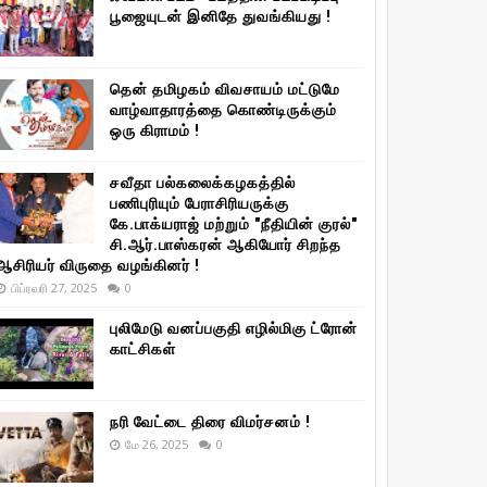
பூஜையுடன் இனிதே துவங்கியது !
தென் தமிழகம் விவசாயம் மட்டுமே
வாழ்வாதாரத்தை கொண்டிருக்கும்
ஒரு கிராமம் !
சவீதா பல்கலைக்கழகத்தில்
பணிபுரியும் பேராசிரியருக்கு
கே.பாக்யராஜ் மற்றும் "நீதியின் குரல்"
சி.ஆர்.பாஸ்கரன் ஆகியோர் சிறந்த
ஆசிரியர் விருதை வழங்கினர் !
பிப்ரவரி 27, 2025
0
புலிமேடு வனப்பகுதி எழில்மிகு ட்ரோன்
காட்சிகள்
நரி வேட்டை திரை விமர்சனம் !
மே 26, 2025
0