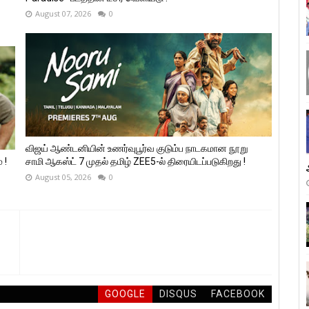
August 07, 2026
0
விஜய் ஆண்டனியின் உணர்வுபூர்வ குடும்ப நாடகமான நூறு
 !
சாமி ஆகஸ்ட் 7 முதல் தமிழ் ZEE5-ல் திரையிடப்படுகிறது !
August 05, 2026
0
GOOGLE
DISQUS
FACEBOOK