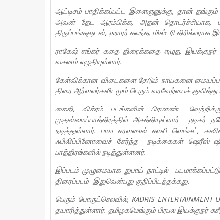
ஆட்டிசம் பாதிக்கப்பட்ட இளைஞனுக்கு, தான் தங்கும் 
அவன் தேட ஆரம்பிக்க, அதன் தொடர்ச்சியாக, பல
திருப்பங்களுடன், ஹாரர் கலந்த, மிஸ்டரி திரில்லராக இ
ராகேஷ் சங்கர் கதை திரைக்கதை எழுத, இயக்குநர் சு
வசனம் எழுதியுள்ளார்.
கேள்விக்கான விடைகளை தேடும் நாயகனை மையப்படுத்தி
திரை ஆர்வலர்களிடமும் பெரும் வரவேற்பைக் குவித்து
கைதி, விக்ரம் படங்களின் பிரமாண்ட வெற்றிக
முதன்மைப்பாத்திரத்தில் அசத்தியுள்ளார் நடிகர் ந
நடித்துள்ளார். பால சரவணன் காளி வெங்கட், கன
ஃபிலிப்பினோவைச் சேர்ந்த நடிக்கைகள் ஷெரீஸ் ஷீ
பாத்திரங்களில் நடித்துள்ளனர்.
இப்படம் முழுமையாக துபாய் நாட்டில் படமாக்கப்பட்டுள
திரைப்படம் இதுவென்பது குறிப்பிடத்தக்கது.
பெரும் பொருட்செலவில், KADRIS ENTERTAINMENT UAE.
தயாரித்துள்ளார். தமிழகமெங்கும் பிரபல இயக்குநர் சு