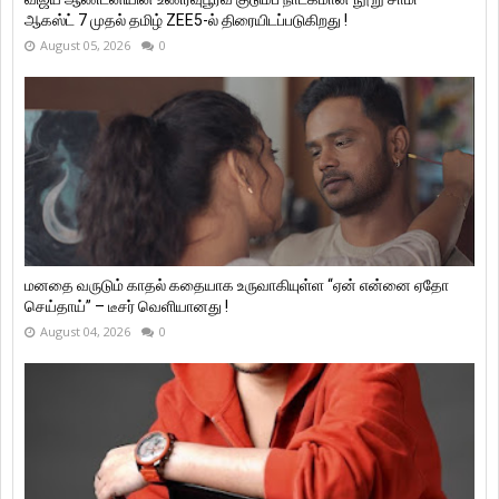
ஆகஸ்ட் 7 முதல் தமிழ் ZEE5-ல் திரையிடப்படுகிறது !
August 05, 2026
0
மனதை வருடும் காதல் கதையாக உருவாகியுள்ள “ஏன் என்னை ஏதோ
செய்தாய்” – டீசர் வெளியானது !
August 04, 2026
0