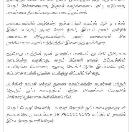
பெரும் பிரச்சனையாக, இருவர் வாழ்க்கையை புரட்டி எடுப்பதை,
பரபரப்பான திரைக்கதையாக படைத்துள்ளார்.
மலையாளத்தில் புகழ்பெற்ற கும்பளாங்கி நைட்ஸ், ஆர் டி எக்ஸ்,
இஷ்க் படப்புகழ் நடிகர் ஷேன் நிகம், இப்படம் மூலம் தமிழில்
நாயகனாக அறிமுகமாகிறார். நடிகர் கலையரசன் மிக
முக்கியமான கதாப்பாத்திரத்தில் இணைந்து நடிக்கிறார்.
தற்போது படத்தின் முன் தயாரிப்பு பணிகள் துவங்கி தீவிரமாக
நடைபெற்று வருகிறது. வரும் பிப்ரவரி மாதம், இப்படத்தின்
படப்பிடிப்பை சென்னை, மதுரை, கொச்சி ஆகிய இடங்களில் ஒரே
கட்டமாக நடத்தி முடிக்க, படக்குழு திட்டமிட்டுள்ளது.
படத்தின் நாயகி மற்றும் துணை கதாப்பாத்திர நடிகர்கள் மற்றும்
தொழில் நுட்ப கலைஞர்கள் பற்றிய விவரங்கள் விரைவில்
அதிகாரப்பூர்வமாக அறிவிக்கப்படும்.
பெரும் பொருட்செலவில், உயர்தர தொழில் நுட்ப கலைஞர்களுடன்
தரமானதொரு படைப்பாக SR PRODUCTIONS சார்பில் B. ஜகதீஸ்
இப்படத்தை தயாரிக்கிறார்.