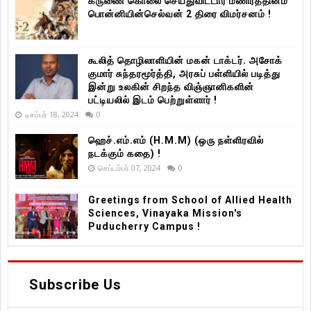
கருணை கொலை செய்துவிட்டார் மணிரத்தினம்
பொன்னியின்செல்வன் 2 திரை விமர்சனம் !
கூலித் தொழிலாளியின் மகன் டாக்டர். அசோக்
குமார் சுந்தரமூர்த்தி, அரசுப் பள்ளியில் படித்து
இன்று உலகின் சிறந்த விஞ்ஞானிகளின்
பட்டியலில் இடம் பெற்றுள்ளார் !
டிசம்பர் 18, 2024
0
ஹெச்.எம்.எம் (H.M.M) (ஒரு நள்ளிரவில்
நடக்கும் கதை) !
செப்டம்பர் 07, 2024
0
Greetings from School of Allied Health
Sciences, Vinayaka Mission's
Puducherry Campus !
Subscribe Us