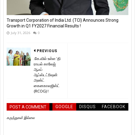
Transport Corporation of India Ltd. (TCI) Announces Strong
Growth in Q1 FY2027 Financial Results !
July 31, 2026
0
PREVIOUS
.கே.வில் உள்ள 'தி
ராயல் காலேஜ்
ஆஃப்
ஆப்ஸ்டட்ரிஷன்
அண்ட்
கைனகாலஜிஸ்ட்
(RCOG) !
GOOGLE
DISQUS
FACEBOOK
POST A COMMENT
கருத்துகள் இல்லை