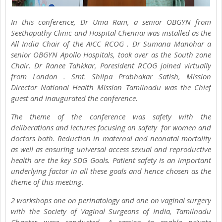
In this conference, Dr Uma Ram, a senior OBGYN from
Seethapathy Clinic and Hospital Chennai was installed as the
All India Chair of the AICC RCOG . Dr Sumana Manohar a
senior OBGYN Apollo Hospitals, took over as the South zone
Chair. Dr Ranee Tahkkar, Poresident RCOG joined virtually
from London . Smt. Shilpa Prabhakar Satish, Mission
Director National Health Mission Tamilnadu was the Chief
guest and inaugurated the conference.
The theme of the conference was safety with the
deliberations and lectures focusing on safety for women and
doctors both. Reduction in maternal and neonatal mortality
as well as ensuring universal access sexual and reproductive
health are the key SDG Goals. Patient safety is an important
underlying factor in all these goals and hence chosen as the
theme of this meeting.
2 workshops one on perinatology and one on vaginal surgery
with the Society of Vaginal Surgeons of India, Tamilnadu
Chapter were conducted. A session to enable private