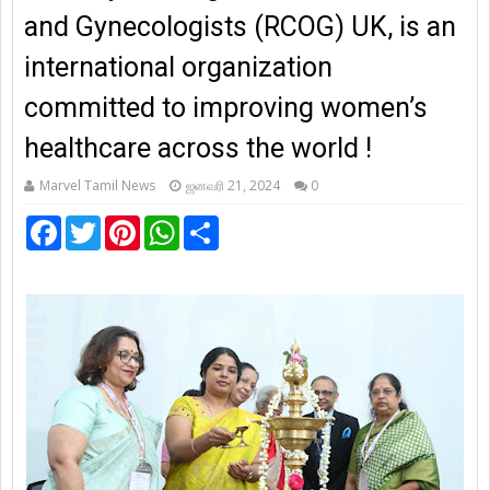
and Gynecologists (RCOG) UK, is an
international organization
committed to improving women’s
healthcare across the world !
Marvel Tamil News
ஜனவரி 21, 2024
0
F
T
P
W
S
a
w
i
h
h
c
i
n
a
a
e
t
t
t
r
b
t
e
s
e
o
e
r
A
o
r
e
p
k
s
p
t