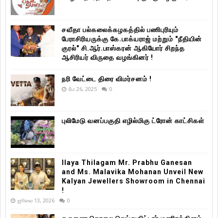
சவீதா பல்கலைக்கழகத்தில் பணிபுரியும்
பேராசிரியருக்கு கே.பாக்யராஜ் மற்றும் "நீதியின்
குரல்" சி.ஆர்.பாஸ்கரன் ஆகியோர் சிறந்த
ஆசிரியர் விருதை வழங்கினர் !
நரி வேட்டை திரை விமர்சனம் !
மே 26, 2025
0
புலிமேடு வனப்பகுதி எழில்மிகு ட்ரோன் காட்சிகள்
Ilaya Thilagam Mr. Prabhu Ganesan
and Ms. Malavika Mohanan Unveil New
Kalyan Jewellers Showroom in Chennai
!
ஜூலை 13, 2026
0