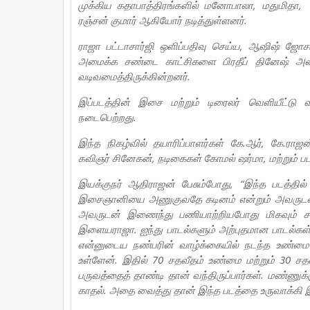
முக்கிய கதாபாத்திரங்களில் மனோபாலா, மதுமிதா, இய
ரஞ்சன் குமார் ஆகியோர் நடித்துள்ளனர்.
ராஜா பட்டாசார்ஜி ஒளிப்பதிவு செய்ய, ஆஷிஷ் ஜோச
அமைக்க சண்டை காட்சிகளை பிரதீப் தினேஷ் அமை
வடிவமைத்திருக்கின்றனர்.
இப்படத்தின் இசை மற்றும் டிரைலர் வெளியீட்டு
நடைபெற்றது.
இந்த நிகழ்வில் தயாரிப்பாளர்கள் கே.ஆர், கே.ராஜன்
கவிஞர் சினேகன், நடிகைகள் கோமல் ஷர்மா, மற்றும்
இயக்குநர் ஆதிராஜன் பேசும்போது, “இந்த படத்தி
இசைஞானியை அணுகுவதே கடினம் என்றும் அவருடன் 
அவருடன் இணைந்து பணியாற்றியபோது மிகவும் சவ
இளையராஜா. ஐந்து பாடல்களும் அற்புதமான பாடல்கள். ய
என்னுடைய நண்பரின் வாழ்க்கையில் நடந்த உண்ம
உள்ளேன். இதில் 70 சதவீதம் உண்மை மற்றும் 30 சத
பருவத்தைத் தாண்டி தான் வந்திருப்பார்கள். மண்ணுக
காதல். அதை வைத்து தான் இந்த படத்தை உருவாக்கி இர