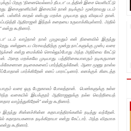
்புக்குப் பிறகு ‘நினைவெல்லாம் நீயடா’ படத்தின் இசை வெளியீட்டு
ிறது. இசைஞானியின் இசையில் நான் நடிக்கும் மூன்றாவது படம்
 பள்ளிக் காதல் என்பது மறக்க முடியாத ஒரு விஷயம் தான்.
்படுத்தி ஆதிராஜன் இந்தக் கதையை உருவாக்கியுள்ளார். அதில்
 என்று கூறினார்.
டா’ படம் வாழ்நாள் நாள் முழுவதும் என் நினைவில் இருந்து
றது. என்னுடைய பிரசவத்திற்கு மூன்று நாட்களுக்கு முன்பு வரை
ர் ஆக்சன் என்று மைக்கில் சொல்லும்போது அந்த அதிர்வை கேட்டு
ான். அதை மறக்கவே முடியாது. பத்திரிகையாளரும் நடிகருமான
க்கேசனான நடிகைகளைப் பார்த்திருக்கேன். ஆனா மூணு நாள்ல
்போதான் பார்க்கிறேன் எனப் பாராட்டினார். எனக்குக் கிடைத்த
ியாகும் வரை ஒரு பேறுகாலம் போலத்தான். பெண்களுக்கு உள்ள
ந்த வகையில் இயக்குநர் ஆதிராஜனுக்கு நல்ல வெற்றியைத்
தார வாழ்த்துகிறேன்” என்று கூறினார்.
ருந்து சின்னச்சின்ன கதாபாத்திரங்களில் நடித்து வந்தேன்.
் கதாநாயகனாக நடிக்கிறாயா என்று கேட்டார். அந்த விதமாக
என்று கூறினார்.