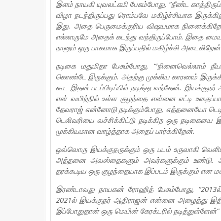
இளம் நாயகி யுவலட்சுமி பேசும்போது, “நீண்ட காத்திருப
விழா நடந்திருப்பது ரொம்பவே மகிழ்ச்சியாக இருக்க
இது. அதை பெருமைக்குரிய விஷயமாக நினைக்கிறேன்.
எல்லாருமே அதைக் கடந்து வந்திருப்போம். இதை மையப
நானும் ஒரு பாகமாக இருப்பதில் மகிழ்ச்சி அடைகிறேன்”
நடிகை மதுமிதா பேசும்போது, “’நினைவெல்லாம் நீய
கொண்டே இருக்கும். அதற்கு முக்கிய காரணம் இருக்கி
கூட இதன் படப்பிடிப்பில் நடித்து வந்தேன். இயக்குந
என் வயிற்றில் உள்ள குழந்தை என்னை எட்டி உதைப்ப
தேவராஜ் என்னோடு நடிக்கும்போது, எத்தனையோ டெடி
டெலிவரியை வச்சிக்கிட்டு நடிக்கிற ஒரு நடிகையை இப
முக்கியமான வாழ்த்தாக அதைப் பார்க்கிறேன்.
ஒவ்வொரு இயக்குநருக்கும் ஒரு படம் உருவாகி வெள
அத்தனை அவஸ்தைகளும் அவர்களுக்கும் உண்டு. அ
தரக்கூடிய ஒரு குழந்தையாக இப்படம் இருக்கும் என மன
இரண்டாவது நாயகன் ரோஹித் பேசும்போது, “2013ல் இ
2021ல் இயக்குநர் ஆதிராஜன் என்னை அழைத்து இதில
இப்போதுதான் ஒரு மெயின் கேரக்டரில் நடித்துள்ளேன்” 