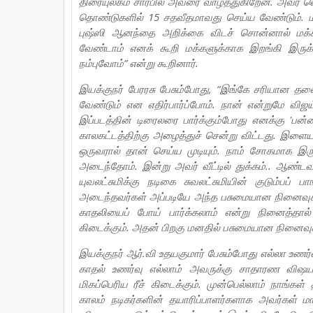
திரையுலகம் சார்பில் அவரை வாழ்த்துகிறேன். அவர் வெ
தொண்டுகளில் 15 சதவீதமாவது செய்ய வேண்டும். ம
புஷ்ஸி ஆனந்தை அறிக்கை விடச் சொன்னால் மக்கள
வேண்டாம் எனக் கூறி மக்களுக்காக இறங்கி இருக
நம்புவோம்” என்று கூறினார்.
இயக்குநர் பேரரசு பேசும்போது, “இங்கே சரியான த
வேண்டும் என எதிர்பார்ப்போம். நான் என்றுமே வி
இப்படத்தின் டிரைலரை பார்க்கும்போது எனக்கு 'பன்னீ
காலகட்டத்திற்கு அழைத்துச் சென்று விட்டது. 
ஒருவரால் தான் செய்ய முடியும். நாம் சோகமாக இ
அடைந்தோம். இன்று அவர் வீட்டில் துக்கம்.. ஆண்டவ
யுவலட்சுமிக்கு நடிகை சுவலட்சுமியின் குடும்பப்
அடைந்தவர்கள் அப்படியே அந்த பசுமையான நினைவுகளு
காதலியைப் போய் பார்க்கலாம் என்று நினைத்தால் 
கிடைக்கும். அதன் பிறகு மனதில் பசுமையான நினைவுக
இயக்குநர் ஆர்.வி உதயகுமார் பேசும்போது எல்லா 
காதல் உணர்வு எல்லாம் அவருக்கு சாதாரண விஷயம்
மிகப்பெரிய ரீச் கிடைக்கும். முன்பெல்லாம் நாங்
காலம் நடிகர்களின் தயாரிப்பாளர்களாக அவர்கள்