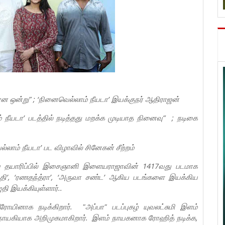
ன ஒன்று” ; ‘நினைவெல்லாம் நீயடா’ இயக்குநர் ஆதிராஜன்
ம் நீயடா’ படத்தில் நடித்தது மறக்க முடியாத நினைவு” ; நடிகை
்லாம் நீயடா’ பட விழாவில் சினேகன் சீற்றம்
 பாபு தயாரிப்பில் இசைஞானி இளையராஜாவின் 1417வது படமாக
ந்தி’, ‘ரணதந்த்ரா’, ‘அருவா சண்ட’ ஆகிய படங்களை இயக்கிய
ி இயக்கியுள்ளார்..
யினாக நடிக்கிறார். "அப்பா" படப்புகழ் யுவலட்சுமி இளம்
ாயகியாக அறிமுகமாகிறார். இளம் நாயகனாக ரோஹித் நடிக்க,