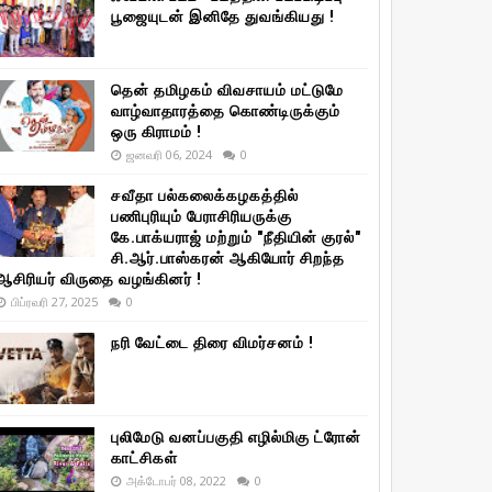
பூஜையுடன் இனிதே துவங்கியது !
தென் தமிழகம் விவசாயம் மட்டுமே
வாழ்வாதாரத்தை கொண்டிருக்கும்
ஒரு கிராமம் !
ஜனவரி 06, 2024
0
சவீதா பல்கலைக்கழகத்தில்
பணிபுரியும் பேராசிரியருக்கு
கே.பாக்யராஜ் மற்றும் "நீதியின் குரல்"
சி.ஆர்.பாஸ்கரன் ஆகியோர் சிறந்த
ஆசிரியர் விருதை வழங்கினர் !
பிப்ரவரி 27, 2025
0
நரி வேட்டை திரை விமர்சனம் !
புலிமேடு வனப்பகுதி எழில்மிகு ட்ரோன்
காட்சிகள்
அக்டோபர் 08, 2022
0