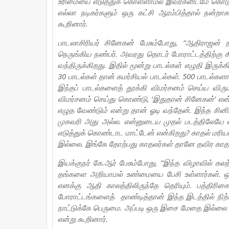
உரிமையை எடுத்துக் கொள்ளாமல் இவர்களிடமே கொடுத
எல்லா நடிகர்களும் ஒரு கட்சி ஆரம்பித்தால் நன்ற
கூறினார்.
பாடலாசிரியர் சினேகன் பேசும்போது, “ஆதிராஜன் ந
நெருங்கிய நண்பர். அவரது தொடர் போராட்டத்திற்கு 
வந்திருக்கிறது. இதில் மூன்று பாடல்கள் எழுதி இருக
30 பாடல்கள் தான் கமர்சியல் பாடல்கள். 500 பாடல்களா
இந்தப் பாடல்களைத் தூக்கி விமர்சனம் செய்ய விரு
விமர்சனம் செய்து கொண்டு, ‘இதுதான் சினேகன்’ என்
எழுத வேண்டும் என்று தான் ஓடி வந்தேன். இந்த சி
முகவரி அது அல்ல. என்னுடைய முதல் படத்திலேயே வ
எடுத்துக் கொண்டாட மாட்டேன் என்கிறது? காதல் மரியாத
இல்லை. இங்கே தோற்பது காதலர்கள் தானே தவிர காதல்
இயக்குநர் கே.ஆர் பேசும்போது, “இந்த விழாவில் க
தங்களை அறியாமல் உண்மையை பேசி உள்ளார்கள். ஒ
எனக்கு ஆதி காலத்திலிருந்தே தெரியும். பத்திரிக
போராட்டங்களைத் தாண்டித்தான் இந்த இடத்தில் நிற்க
நாட்டுக்கே பெருமை. அப்படி ஒரு இசை மேதை இல்லை எ
என்று கூறினார்.