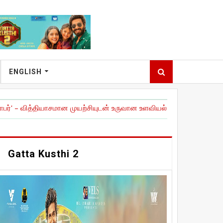
ENGLISH
மான முயற்சியுடன் உருவான உளவியல் த்ரில்லர் ! திரை விமர்சனம் !
|
DC (
Gatta Kusthi 2