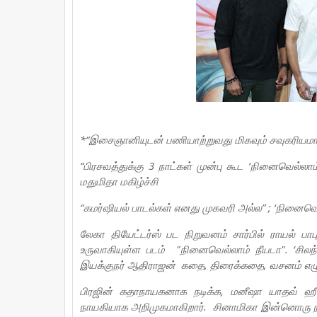
*“இசைஞானியுடன் பணியாற்றுவது மிகவும் சவுகரியமா
“பிரசவத்துக்கு 3 நாட்கள் முன்பு கூட ‘நினைவெல்லா
மதுமிதா மகிழ்ச்சி
“கமர்ஷியல் பாடல்கள் எனது முகவரி அல்ல” ; ‘நினைவெல
லேகா தியேட்டர்ஸ் பட நிறுவனம் சார்பில் ராயல்
உருவாகியுள்ள படம் "நினைவெல்லாம் நீயடா". ‘சில
இயக்குநர் ஆதிராஜன் கதை, திரைக்கதை, வசனம் எழுத
பிரஜின் கதாநாயகனாக நடிக்க, மனீஷா யாதவ் ஹீரோ
நாயகியாக அறிமுகமாகிறார். சினாமிகா இன்னொரு ந