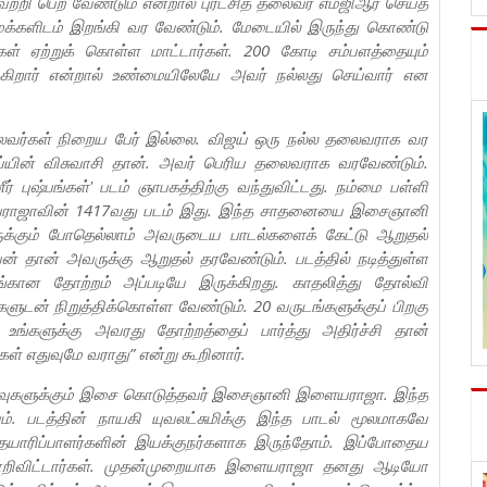
ற்றி பெற வேண்டும் என்றால் புரட்சித் தலைவர் எம்ஜிஆர் செய்த
க்களிடம் இறங்கி வர வேண்டும். மேடையில் இருந்து கொண்டு
் ஏற்றுக் கொள்ள மாட்டார்கள். 200 கோடி சம்பளத்தையும்
்கிறார் என்றால் உண்மையிலேயே அவர் நல்லது செய்வார் என
லைவர்கள் நிறைய பேர் இல்லை. விஜய் ஒரு நல்ல தலைவராக வர
ஜய்யின் விசுவாசி தான். அவர் பெரிய தலைவராக வரவேண்டும்.
ர் புஷ்பங்கள்' படம் ஞாபகத்திற்கு வந்துவிட்டது. நம்மை பள்ளி
இளையராஜாவின் 1417வது படம் இது. இந்த சாதனையை இசைஞானி
ருக்கும் போதெல்லாம் அவருடைய பாடல்களைக் கேட்டு ஆறுதல்
ன் தான் அவருக்கு ஆறுதல் தரவேண்டும். படத்தில் நடித்துள்ள
 பாங்கான தோற்றம் அப்படியே இருக்கிறது. காதலித்து தோல்வி
டன் நிறுத்திக்கொள்ள வேண்டும். 20 வருடங்களுக்குப் பிறகு
உங்களுக்கு அவரது தோற்றத்தைப் பார்த்து அதிர்ச்சி தான்
ள் எதுவுமே வராது” என்று கூறினார்.
உணர்வுகளுக்கும் இசை கொடுத்தவர் இசைஞானி இளையராஜா. இந்த
. படத்தின் நாயகி யுவலட்சுமிக்கு இந்த பாடல் மூலமாகவே
கள் தயாரிப்பாளர்களின் இயக்குநர்களாக இருந்தோம். இப்போதைய
 மாறிவிட்டார்கள். முதன்முறையாக இளையராஜா தனது ஆடியோ