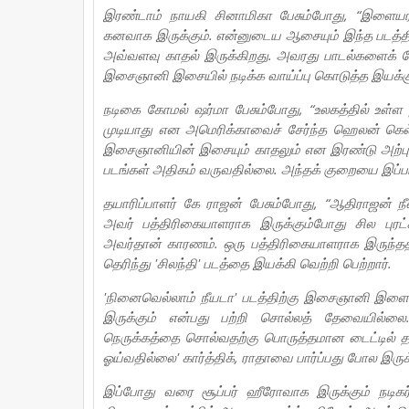
இரண்டாம் நாயகி சினாமிகா பேசும்போது, “இளையரா
கனவாக இருக்கும். என்னுடைய ஆசையும் இந்த படத்த
அவ்வளவு காதல் இருக்கிறது. அவரது பாடல்களைக் கே
இசைஞானி இசையில் நடிக்க வாய்ப்பு கொடுத்த இயக்குந
நடிகை கோமல் ஷர்மா பேசும்போது, “உலகத்தில் உள்ள
முடியாது என அமெரிக்காவைச் சேர்ந்த ஹெலன் கெல்ல
இசைஞானியின் இசையும் காதலும் என இரண்டு அற்புத
படங்கள் அதிகம் வருவதில்லை. அந்தக் குறையை இப்படம
தயாரிப்பாளர் கே ராஜன் பேசும்போது, “ஆதிராஜன் 
அவர் பத்திரிகையாளராக இருக்கும்போது சில புரட
அவர்தான் காரணம். ஒரு பத்திரிகையாளராக இருந்தத
தெரிந்து 'சிலந்தி' படத்தை இயக்கி வெற்றி பெற்றார்.
'நினைவெல்லாம் நீயடா' படத்திற்கு இசைஞானி இளைய
இருக்கும் என்பது பற்றி சொல்லத் தேவையில்ல
நெருக்கத்தை சொல்வதற்கு பொருத்தமான டைட்டில் தா
ஓய்வதில்லை' கார்த்திக், ராதாவை பார்ப்பது போல இருக
இப்போது வரை சூப்பர் ஹீரோவாக இருக்கும் நடிகர்