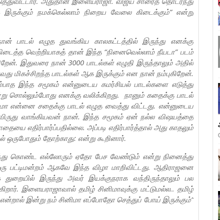
்துவிட்டார். அதுதான் இளையராஜா. விஜய் சாரைத் தொடர்ந்து
ாக இருக்கும் நமக்கெல்லாம் நிறைய வேலை கிடைக்கும்” என்று
ான் பாடல் எழுத துவங்கிய காலகட்டத்தில் இருந்து எனக்கு
கிடைத்த வெற்றியாகத் தான் இந்த “நினைவெல்லாம் நீயடா” படம்
்கிறேன். இதுவரை நான் 3000 பாடல்கள் எழுதி இருந்தாலும் அதில்
வது மிகச்சிறந்த பாடல்கள் ஆக இருக்கும் என நான் நம்புகிறேன்.
ம்பாத இந்த சமூகம் என்னுடைய கமர்சியல் பாடல்களை எடுத்து
று சொல்லும்போது எனக்கு வலிக்கிறது. நானும் கதைக்கு பாடல்
னிமா என்னை சதைக்கு பாடல் எழுத வைத்து விட்டது. என்னுடைய
ிருது வாங்கியவன் நான். இந்த சமூகம் ஏன் நல்ல விஷயத்தை
ையை எதிர்பார்ப்பதில்லை. அப்படி எதிர்பார்த்தால் அது காதலும்
 ஒருபோதும் தோற்காது: என்று கூறினார்.
லந்து கொண்ட எல்லோரும் ஏதோ பேச வேண்டும் என்று நினைத்து
ரு பட்டிமன்றம் ஆகவே இந்த விழா மாறிவிட்டது. ஆதிராஜனை
ை துறையில் இருந்து அவர் இயக்குநராக வந்திருந்தாலும் பல
ிறார். இளையராஜாவால் தமிழ் சினிமாவுக்கு மட்டுமல்ல.. தமிழ்
ன்றால் இன்று நம் சினிமா எப்போதோ செத்துப் போய் இருக்கும்”