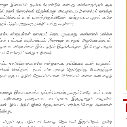
ஜா இசையில் நடிக்க வேண்டும் என்பது எல்லோருக்கும் ஒரு
ில் தான் நிறைவேறி இருக்கிறது. அவருடைய இசைமேல் எனக்கு
ட்டுத்தான் நான் வளர்ந்திருக்கிறேன். என்னுடைய முதல் படமே
ர் ஆதிராஜனுக்கு நன்றி” என்று கூறினார்.
 நல்ல விஷயங்கள் எதையும் தொட முடியாது, கண்ணால் பார்க்க
ர் என்பவர் கூறியுள்ளார். இசையும் காதலும் அதுபோலத்தான்.
மான விஷயங்கள் இப்படத்தில் இருக்கின்றன. இப்போது காதல்
் போக்கும்” என்று கூறினார்.
நீண்ட நெடுங்காலமாகவே என்னுடைய தம்பியாக உடன் வருபவர்.
்சிகள் செய்தவர். நான் சில முறை ஜெயிலுக்கு போவதற்கும்
ால் ஒரு படத்தின் தோல்விக்கான அம்சங்கள் என்ன என்பதைத்
ராஜா இசையமைக்க ஒப்புக்கொண்டிருக்கும்போதே படம் எப்படி
ை. மரியாதை குறைவான டைட்டிலாக இருந்தாலும் காதலின்
ன். இப்படத்தில் இளம் ஜோடிகளைப் பார்க்கும்போது 'அலைகள்
்கிறது.
 விஜய் ஒரு புதிய கட்சியைத் தொடங்கி இருக்கிறார். தமிழ்