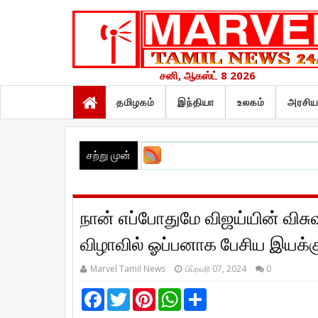
சனி, ஆகஸ்ட் 8 2026
தமிழகம்
இந்தியா
உலகம்
அரசிய
சற்று முன்
நான் எப்போதுமே விஜய்யின் விசுவ
விழாவில் ஓப்பனாக பேசிய இயக்குந
Marvel Tamil News
பிப்ரவரி 07, 2024
0
F
T
P
W
S
a
w
i
h
h
c
i
n
a
a