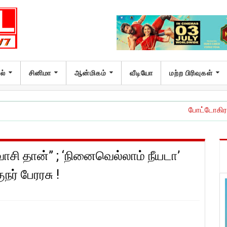
ல்
சினிமா
ஆன்மிகம்
வீடியோ
மற்ற பிரிவுகள்
போட்டோகிராபர்' – வித்தியாச
ாசி தான்” ; ‘நினைவெல்லாம் நீயடா’
ர் பேரரசு !