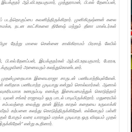
க்குநர் ஆர்.வி.உதயகுமார், முத்துராமன், பி.எல் தேனப்பன்,
ப் படத்தொகுப்பை கவனித்திருக்கிறார். முனிகிருஷ்ணன் கலை
க்க, நடன காட்சிகளை தினேஷ் மற்றும் தீனா மாஸ்டர்கள்
 விழா நேற்று மாலை சென்னை சாலிகிராமம் பிரசாத் லேபில்
, பி.எல்.தேனப்பன், இயக்குநர்கள் ஆர்.வி.உதயகுமார், பேரரசு,
 படக்குழுவினர் அனைவரும் கலந்துகொண்டனர்.
ல் முதன்முறையாக இளையராஜா சாருடன் பணியாற்றியுள்ளேன்.
எளிதாக பணியாற்ற முடியாது என்றும் சொல்வார்கள். ஆனால்
ுகரியமாக உணரும்படி எனக்கு இசையமைத்துக் கொடுத்தார்
ுவன் சங்கர் ராஜாவும் ஒரு பாடல் பாடியிருக்கிறார். மதுரையில்
ை சம்பவத்தை வைத்து தான் இந்த காதல் கதையை உருவாக்கி
வீதம் கற்பனை கலந்து கொடுத்திருக்கிறேன். எல்லோரும் பள்ளி
்குள் போகும் வரை யாராலும் மறக்க முடியாத ஒரு விஷயம் முதல்
ுக்கிறேன்” என்று கூறினார்.