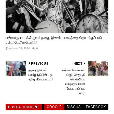
மன்னாரு’ பாடலின் மூலம் தனது இசைப் பயணத்தை தொடங்கும் ரகிட
என்டர்டெயின்மென்ட் !
August 08, 2026
0
PREVIOUS
NEXT
நடிகர் திலீபன்
மக்கள் செல்வன்'
புகழேந்தியின் புது
விஜய் சேதுபதி
தமிழ் திரைப்படம் !
வெளியிட்ட
பிரபுதேவாவின்
'பேட்ட ராப்' பட
டீசர்!
GOOGLE
DISQUS
FACEBOOK
POST A COMMENT