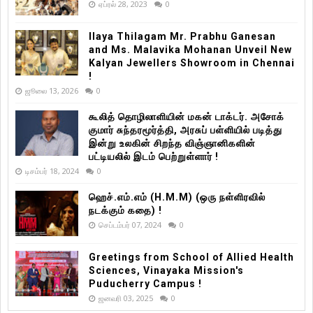
ஏப்ரல் 28, 2023
0
Ilaya Thilagam Mr. Prabhu Ganesan
and Ms. Malavika Mohanan Unveil New
Kalyan Jewellers Showroom in Chennai
!
ஜூலை 13, 2026
0
கூலித் தொழிலாளியின் மகன் டாக்டர். அசோக்
குமார் சுந்தரமூர்த்தி, அரசுப் பள்ளியில் படித்து
இன்று உலகின் சிறந்த விஞ்ஞானிகளின்
பட்டியலில் இடம் பெற்றுள்ளார் !
டிசம்பர் 18, 2024
0
ஹெச்.எம்.எம் (H.M.M) (ஒரு நள்ளிரவில்
நடக்கும் கதை) !
செப்டம்பர் 07, 2024
0
Greetings from School of Allied Health
Sciences, Vinayaka Mission's
Puducherry Campus !
ஜனவரி 03, 2025
0