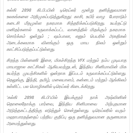
கல்கி 2898 கி.பி.யின் டிரெய்லர் மூன்று தனித்துவமான
உலகங்களை அறிமுகப்படுத்துகிறது: காசி, உயிர் வாழ போராடும்
கடைசி மீதமுள்ள நகரமாக சித்தரிக்கப்படுகிறது. உயர்தட்டு
மனிதர்களால் உருவாக்கப்பட்ட வானத்தில் மிதக்கும் நகரமாக
சொர்க்கம் ஒன்றும் ; ஷம்பாலா, எனும் பெயரில் அகதிகள்
அடைக்கலமாக விளங்கும் ஒரு மாய நிலம் ஒன்றும்
காட்சிப்படுத்தப்பட்டுள்ளது.
சிறந்த பின்னணி இசை, மிகச்சிறந்த VFX மற்றும் நம்ப முடியாத
மாயாஜால காட்சிகள் ஆகியவற்றுடன், இந்திய சினிமாவின் மிக
உயர்ந்த முயற்சிகளில் ஒன்றாக இப்படம் உருவாக்கப்பட்டுள்ளது.
தெலுங்கு, இந்தி, தமிழ், மலையாளம், கன்னடம் மற்றும் ஆங்கிலம்
உள்ளிட்ட பல மொழிகளில் டிரெய்லர் கிடைக்கிறது.
'கல்கி 2898 கி.பி'யில் இயக்குநர் நாக் அஷ்வினின்
தொலைநோக்கு பார்வை, இந்திய சினிமாவை அற்புதமான
அடுத்தகட்டத்திற்கு எடுத்துச் சென்றுள்ளது. டிரெய்லரில் வரும்
மஹாபாரதத்தைப் பற்றிய குறிப்பு ஒரு தனித்துவமான தருணமாக
அமைந்துள்ளது.