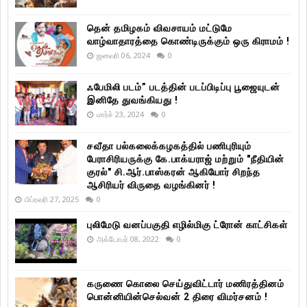
தென் தமிழகம் விவசாயம் மட்டுமே
வாழ்வாதாரத்தை கொண்டிருக்கும் ஒரு கிராமம் !
ஜனவரி 06, 2024
0
ஃபேமிலி படம்” படத்தின் படப்பிடிப்பு பூஜையுடன்
இனிதே துவங்கியது !
மார்ச் 23, 2024
0
சவீதா பல்கலைக்கழகத்தில் பணிபுரியும்
பேராசிரியருக்கு கே.பாக்யராஜ் மற்றும் "நீதியின்
குரல்" சி.ஆர்.பாஸ்கரன் ஆகியோர் சிறந்த
ஆசிரியர் விருதை வழங்கினர் !
பிப்ரவரி 27, 2025
0
புலிமேடு வனப்பகுதி எழில்மிகு ட்ரோன் காட்சிகள்
அக்டோபர் 08, 2022
0
கருணை கொலை செய்துவிட்டார் மணிரத்தினம்
பொன்னியின்செல்வன் 2 திரை விமர்சனம் !