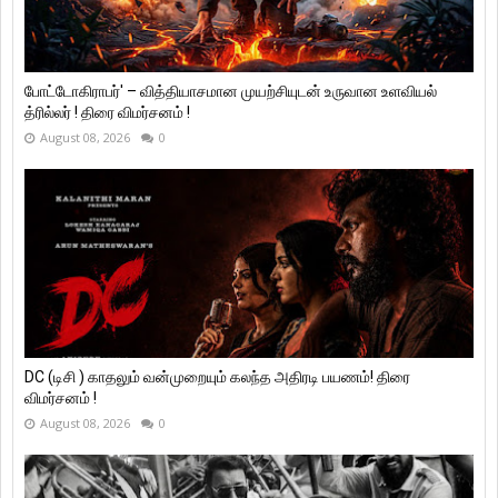
போட்டோகிராபர்' – வித்தியாசமான முயற்சியுடன் உருவான உளவியல்
த்ரில்லர் ! திரை விமர்சனம் !
August 08, 2026
0
DC (டிசி ) காதலும் வன்முறையும் கலந்த அதிரடி பயணம்! திரை
விமர்சனம் !
August 08, 2026
0