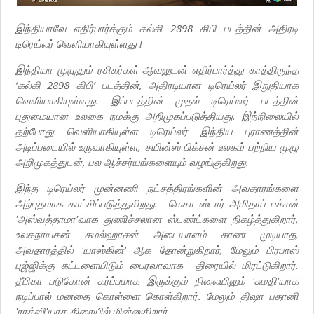
இந்தியாவே எதிர்பார்க்கும் கல்கி 2898 கிபி படத்தின் அதிரடி
டிரெய்லர் வெளியாகியுள்ளது !
இந்தியா முழுதும் ரசிகர்கள் ஆவலுடன் எதிர்பார்த்து காத்திருந்த
‘கல்கி 2898 கிபி’ படத்தின், அதிரடியான டிரெய்லர் இறுதியாக
வெளியாகியுள்ளது. இப்படத்தின் முதல் டிரெய்லர் படத்தின்
புதுமையான உலகை நமக்கு அறிமுகப்படுத்தியது. இந்நிலையில்
தற்போது வெளியாகியுள்ள டிரெய்லர் இந்திய புராணத்தின்
அடிப்படையில் உருவாகியுள்ள, சயின்ஸ் பிக்சன் உலகம் பற்றிய முழு
அறிமுகத்துடன், பல ஆச்சர்யங்களையும் வழங்குகிறது.
இந்த டிரெய்லர் முன்னணி நட்சத்திரங்களின் அவதாரங்களை
அற்புதமாக காட்சிப்படுத்துகிறது. மெகா ஸ்டார் அமிதாப் பச்சன்
'அஸ்வத்தாமா'வாக துணிச்சலான ஸ்டண்ட்களை நிகழ்த்துகிறார்,
உலகநாயகன் கமல்ஹாசன் அடையாளம் காண முடியாத,
அவதாரத்தில் 'யாஸ்கின்' ஆக தோன்றுகிறார், மேலும் பிரபாஸ்
புஜ்ஜிக்கு கட்டளையிடும் பைரவாவாக திரையில் மிரட்டுகிறார்.
தீபிகா படுகோன் கர்ப்பமாக இருக்கும் நிலையிலும் 'சுமதி'யாக
நடிப்பால் மனதை கொள்ளை கொள்கிறார். மேலும் திஷா பதானி
'ராக்ஸி'யாக திரையில் மின்னுகிறார்.