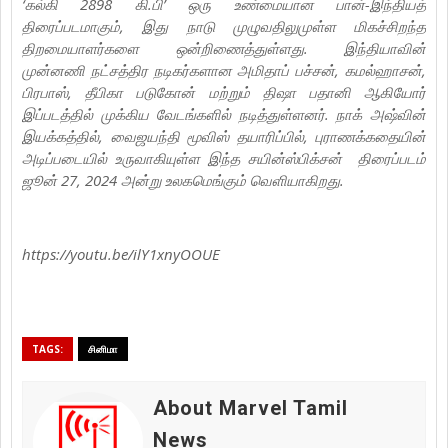
‘கல்கி 2898 கி.பி’ ஒரு உண்மையான பான்-இந்தியத்
திரைப்படமாகும், இது நாடு முழுவதிலுமுள்ள மிகச்சிறந்த
திறமையாளர்களை ஒன்றிணைத்துள்ளது. இந்தியாவின்
முன்னணி நட்சத்திர நடிகர்களான அமிதாப் பச்சன், கமல்ஹாசன்,
பிரபாஸ், தீபிகா படுகோன் மற்றும் திஷா பதானி ஆகியோர்
இப்படத்தில் முக்கிய வேடங்களில் நடித்துள்ளனர். நாக் அஷ்வின்
இயக்கத்தில், வைஜயந்தி மூவிஸ் தயாரிப்பில், புராணக்கதையின்
அடிப்படையில் உருவாகியுள்ள இந்த சயின்ஸ்பிக்சன் திரைப்படம்
ஜூன் 27, 2024 அன்று உலகமெங்கும் வெளியாகிறது.
https://youtu.be/ilY1xnyOOUE
TAGS:
சினிமா
About Marvel Tamil
News