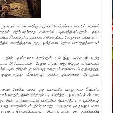
முடியுடன் காட்சியளிக்கும் முதல் தோற்றத்தை தயாரிப்பாளர்கள்
ிகர்கள் எதிர்பார்க்காத வகையில் அமைந்திருப்பதால்.. நல்ல
ழுவினர் இப்படத்தின் தலைப்பை வெளியிட்ட போது தலைப்பில் உள்ள
டத்தில் வைத்திருக்க குழு ஒன்றினை தேர்வு செய்ததற்காகவும்
், '' நீண்ட நாட்களாக பேசப்படும் படம் இது. அப்பா ஜி கடந்த
தாக அறியப்பட்டவர். மேலும் அதன் மீது மிகுந்த அன்பையும்
ழ்ச்சி அடைகிறேன். ஒவ்வொரு கதையும் எனக்குப் பிடித்திருந்தது.
து குழுவினருடன் இணைந்து பணியாற்றுவதற்காக ஆவலுடன்
'' பைரவனா கோனே பாதா' ஒரு வகையில் என்னுடைய இலட்சிய
க்குவதும், நான் ரசிக்கும் படி வளர்ந்த.. ஒரு சூப்பர் ஸ்டாரை
ிறது. சிவா அண்ணாவுடன் பணிபுரிய வேண்டும் என ஒவ்வொரு
அவரது வைராக்கியம் தீவிரமானது. ஒரு நாள் முழுவதும் மலை
மாக இல்லாவிட்டாலும்... சிவராஜ் குமார் சார் படப்பிடிப்பில்