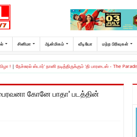
ல்
சினிமா
ஆன்மிகம்
வீடியோ
மற்ற பிரிவுகள்
் ஸ்டார்' நானி நடித்திருக்கும் 'தி பாரடைஸ் - The Paradise ' படத்தின் டீசர
ம் 'பைரவனா கோனே பாதா' படத்தின்