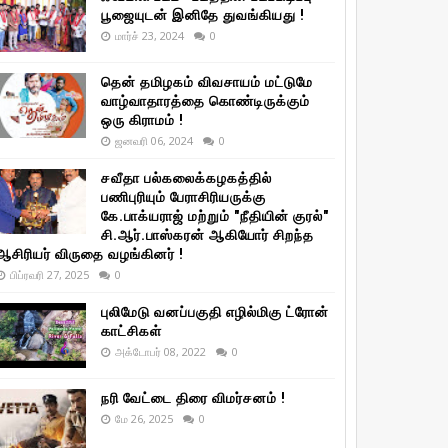
பூஜையுடன் இனிதே துவங்கியது !
மார்ச் 23, 2024
0
தென் தமிழகம் விவசாயம் மட்டுமே
வாழ்வாதாரத்தை கொண்டிருக்கும்
ஒரு கிராமம் !
ஜனவரி 06, 2024
0
சவீதா பல்கலைக்கழகத்தில்
பணிபுரியும் பேராசிரியருக்கு
கே.பாக்யராஜ் மற்றும் "நீதியின் குரல்"
சி.ஆர்.பாஸ்கரன் ஆகியோர் சிறந்த
ஆசிரியர் விருதை வழங்கினர் !
பிப்ரவரி 27, 2025
0
புலிமேடு வனப்பகுதி எழில்மிகு ட்ரோன்
காட்சிகள்
அக்டோபர் 08, 2022
0
நரி வேட்டை திரை விமர்சனம் !
மே 26, 2025
0