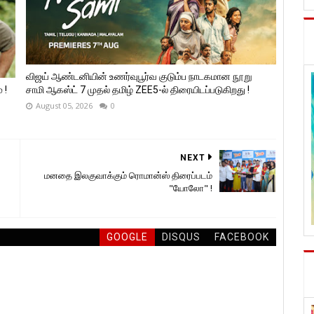
விஜய் ஆண்டனியின் உணர்வுபூர்வ குடும்ப நாடகமான நூறு
 !
சாமி ஆகஸ்ட் 7 முதல் தமிழ் ZEE5-ல் திரையிடப்படுகிறது !
August 05, 2026
0
NEXT
மனதை இலகுவாக்கும் ரொமான்ஸ் திரைப்படம்
"யோலோ" !
GOOGLE
DISQUS
FACEBOOK