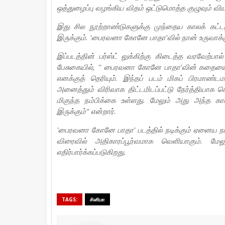
ஒத்துழைப்பு வழங்கிய விதம் ஒட்டுமொத்த குழுவும் விய
இது சில நூற்றாண்டுகளுக்கு முந்தைய காலக் கட
இருக்கும். 'பைரவனா கோனே பாதா'வில் நான் உருவாக்க
இப்படத்தின் பர்ஸ்ட் லுக்கிற்கு கிடைத்த வரவேற்
பேசுகையில், '' பைரவனா கோனே பாதா'வின் கதையைக் 
எனக்குத் தெரியும். இந்தப் படம் மிகப் பிரமாண்ட
அனைத்தும் விரிவாக திட்டமிடப்பட்டு நேர்த்தியாக செ
மிகுந்த நம்பிக்கை உள்ளது. மேலும் அது அந்த க
இருக்கும்'' என்றார்.
'பைரவனா கோனே பாதா' படத்தில் நடிக்கும் ஏனைய நட்ச
விரைவில் அதிகாரப்பூர்வமாக வெளியாகும். மேலும
எதிர்பார்க்கப்படுகிறது.
TAGS:
சினிமா