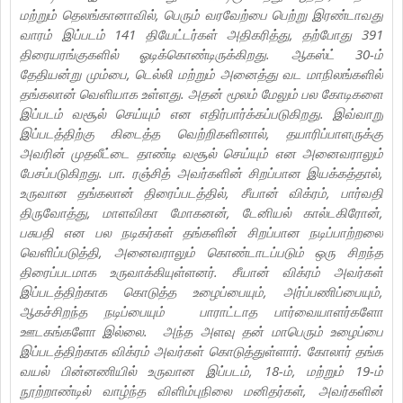
மற்றும் தெலங்கானாவில், பெரும் வரவேற்பை பெற்று இரண்டாவது
வாரம் இப்படம் 141 தியேட்டர்கள் அதிகரித்து, தற்போது 391
திரையரங்குகளில் ஓடிக்கொண்டிருக்கிறது. ஆகஸ்ட் 30-ம்
தேதியன்று மும்பை, டெல்லி மற்றும் அனைத்து வட மாநிலங்களில்
தங்கலான் வெளியாக உள்ளது. அதன் மூலம் மேலும் பல கோடிகளை
இப்படம் வசூல் செய்யும் என எதிர்பார்க்கப்படுகிறது. இவ்வாறு
இப்படத்திற்கு கிடைத்த வெற்றிகளினால், தயாரிப்பாளருக்கு
அவரின் முதலீட்டை தாண்டி வசூல் செய்யும் என அனைவராலும்
பேசப்படுகிறது. பா. ரஞ்சித் அவர்களின் சிறப்பான இயக்கத்தால்,
உருவான தங்கலான் திரைப்படத்தில், சீயான் விக்ரம், பார்வதி
திருவோத்து, மாளவிகா மோகனன், டேனியல் கால்டகிரோன்,
பசுபதி என பல நடிகர்கள் தங்களின் சிறப்பான நடிப்பாற்றலை
வெளிப்படுத்தி, அனைவராலும் கொண்டாடப்படும் ஒரு சிறந்த
திரைப்படமாக உருவாக்கியுள்ளனர். சீயான் விக்ரம் அவர்கள்
இப்படத்திற்காக கொடுத்த உழைப்பையும், அர்ப்பணிப்பையும்,
ஆகச்சிறந்த நடிப்பையும் பாராட்டாத பார்வையாளர்களோ
ஊடகங்களோ இல்லை. அந்த அளவு தன் மாபெரும் உழைப்பை
இப்படத்திற்காக விக்ரம் அவர்கள் கொடுத்துள்ளார். கோலார் தங்க
வயல் பின்னணியில் உருவான இப்படம், 18-ம், மற்றும் 19-ம்
நூற்றாண்டில் வாழ்ந்த விளிம்புநிலை மனிதர்கள், அவர்களின்