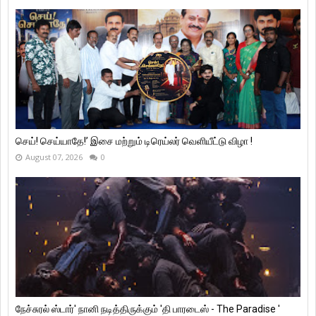
செய்! செய்யாதே!’ இசை மற்றும் டிரெய்லர் வெளியீட்டு விழா !
August 07, 2026
0
நேச்சுரல் ஸ்டார்' நானி நடித்திருக்கும் 'தி பாரடைஸ் - The Paradise '