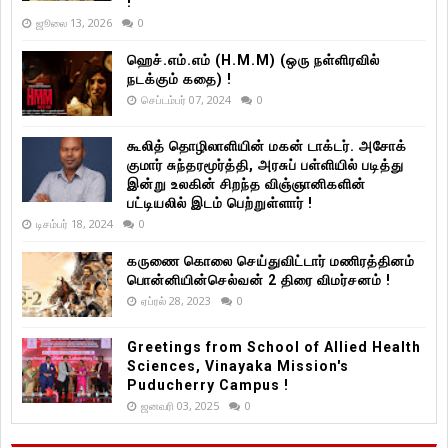
!
ஜூலை 13, 2026
0
ஹெச்.எம்.எம் (H.M.M) (ஒரு நள்ளிரவில்
நடக்கும் கதை) !
செப்டம்பர் 07, 2024
0
கூலித் தொழிலாளியின் மகன் டாக்டர். அசோக்
குமார் சுந்தரமூர்த்தி, அரசுப் பள்ளியில் படித்து
இன்று உலகின் சிறந்த விஞ்ஞானிகளின்
பட்டியலில் இடம் பெற்றுள்ளார் !
டிசம்பர் 18, 2024
0
கருணை கொலை செய்துவிட்டார் மணிரத்தினம்
பொன்னியின்செல்வன் 2 திரை விமர்சனம் !
ஏப்ரல் 28, 2023
0
Greetings from School of Allied Health
Sciences, Vinayaka Mission's
Puducherry Campus !
ஜனவரி 03, 2025
0