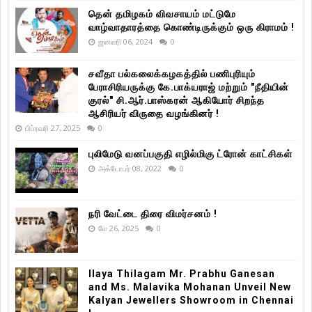
தென் தமிழகம் விவசாயம் மட்டுமே
வாழ்வாதாரத்தை கொண்டிருக்கும் ஒரு கிராமம் !
ஜனவரி 06, 2024
0
சவீதா பல்கலைக்கழகத்தில் பணிபுரியும்
பேராசிரியருக்கு கே.பாக்யராஜ் மற்றும் "நீதியின்
குரல்" சி.ஆர்.பாஸ்கரன் ஆகியோர் சிறந்த
ஆசிரியர் விருதை வழங்கினர் !
பிப்ரவரி 27, 2025
0
புலிமேடு வனப்பகுதி எழில்மிகு ட்ரோன் காட்சிகள்
அக்டோபர் 08, 2022
0
நரி வேட்டை திரை விமர்சனம் !
மே 26, 2025
0
Ilaya Thilagam Mr. Prabhu Ganesan
and Ms. Malavika Mohanan Unveil New
Kalyan Jewellers Showroom in Chennai