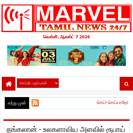
வெள்ளி, ஆகஸ்ட் 7 2026
செய்! செய்யாதே!’ இசை மற்றும் டிரெ
சற்று முன்
தங்கலான் - உலகளாவிய அளவில் ரூபாய்