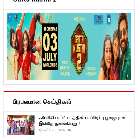
பிரபலமான செய்திகள்
ஃபேமிலி படம்” படத்தின் படப்பிடிப்பு பூஜையுடன்
இனிதே துவங்கியது !
மார்ச் 23, 2024
0