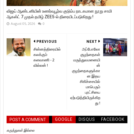
விஜய் ஆண்டனியின் உணர்வுபூர்வ குடும்ப நாடகமான நூறு சாமி
ஆகஸ்ட் 7 முதல் தமிழ் ZEE5-ல் திரையிடப்படுகிறது !
August 05, 2026
0
PREVIOUS
NEXT
சின்னத்திரையில்
அப்போலோ
கலக்கும்
குழந்தைகள்
களவாணி - 2
மருத்துவமனையி
வில்லன் !
ன்
குழந்தைகளுக்கா
ன இதய
சிகிச்சையில்
மாபெரும்
புரட்சியை
ஏற்படுத்தியிருக்கிற
து !
GOOGLE
DISQUS
FACEBOOK
POST A COMMENT
கருத்துகள் இல்லை