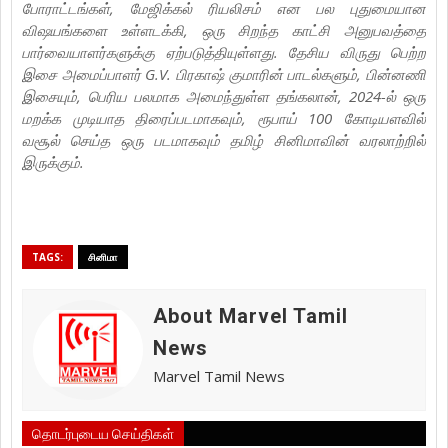
போராட்டங்கள், மேஜிக்கல் ரியலிசம் என பல புதுமையான
விஷயங்களை உள்ளடக்கி, ஒரு சிறந்த காட்சி அனுபவத்தை
பார்வையாளர்களுக்கு ஏற்படுத்தியுள்ளது. தேசிய விருது பெற்ற
இசை அமைப்பாளர் G.V. பிரகாஷ் குமாரின் பாடல்களும், பின்னணி
இசையும், பெரிய பலமாக அமைந்துள்ள தங்கலான், 2024-ல் ஒரு
மறக்க முடியாத திரைப்படமாகவும், ரூபாய் 100 கோடியளவில்
வசூல் செய்த ஒரு படமாகவும் தமிழ் சினிமாவின் வரலாற்றில்
இருக்கும்.
TAGS:
சினிமா
About Marvel Tamil
News
Marvel Tamil News
தொடர்புடைய செய்திகள்