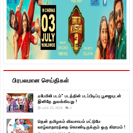
பிரபலமான செய்திகள்
ஃபேமிலி படம்” படத்தின் படப்பிடிப்பு பூஜையுடன்
இனிதே துவங்கியது !
மார்ச் 23, 2024
0
தென் தமிழகம் விவசாயம் மட்டுமே
வாழ்வாதாரத்தை கொண்டிருக்கும் ஒரு கிராமம் !