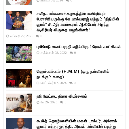
ஜனவரி 06, 2024
0
சவீதா பல்கலைக்கழகத்தில் பணிபுரியும்
பேராசிரியருக்கு கே.பாக்யராஜ் மற்றும் "நீதியின்
குரல்" சி.ஆர்.பாஸ்கரன் ஆகியோர் சிறந்த
ஆசிரியர் விருதை வழங்கினர் !
பிப்ரவரி 27, 2025
0
புலிமேடு வனப்பகுதி எழில்மிகு ட்ரோன் காட்சிகள்
அக்டோபர் 08, 2022
0
ஹெச்.எம்.எம் (H.M.M) (ஒரு நள்ளிரவில்
நடக்கும் கதை) !
செப்டம்பர் 07, 2024
0
நரி வேட்டை திரை விமர்சனம் !
மே 26, 2025
0
கூலித் தொழிலாளியின் மகன் டாக்டர். அசோக்
குமார் சுந்தரமூர்த்தி, அரசுப் பள்ளியில் படித்து