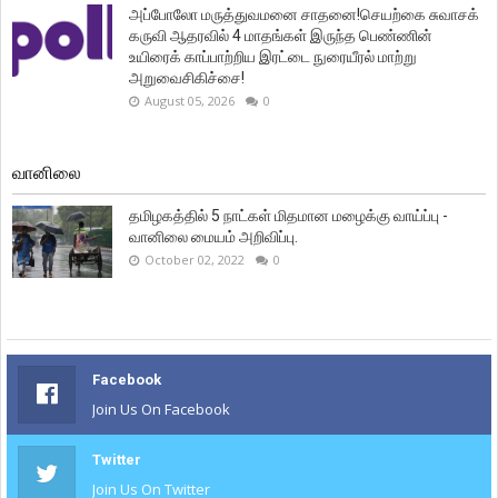
அப்போலோ மருத்துவமனை சாதனை!செயற்கை சுவாசக்
கருவி ஆதரவில் 4 மாதங்கள் இருந்த பெண்ணின்
உயிரைக் காப்பாற்றிய இரட்டை நுரையீரல் மாற்று
அறுவைசிகிச்சை!
August 05, 2026
0
வானிலை
தமிழகத்தில் 5 நாட்கள் மிதமான மழைக்கு வாய்ப்பு -
வானிலை மையம் அறிவிப்பு.
October 02, 2022
0
Facebook
Join Us On Facebook
Twitter
Join Us On Twitter