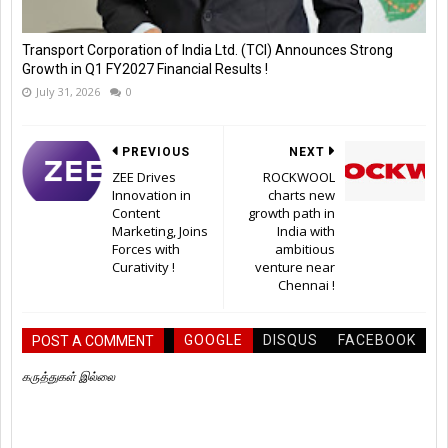
Transport Corporation of India Ltd. (TCI) Announces Strong
Growth in Q1 FY2027 Financial Results !
July 31, 2026
0
PREVIOUS
NEXT
ZEE Drives
ROCKWOOL
Innovation in
charts new
Content
growth path in
Marketing, Joins
India with
Forces with
ambitious
Curativity !
venture near
Chennai !
GOOGLE
DISQUS
FACEBOOK
POST A COMMENT
கருத்துகள் இல்லை