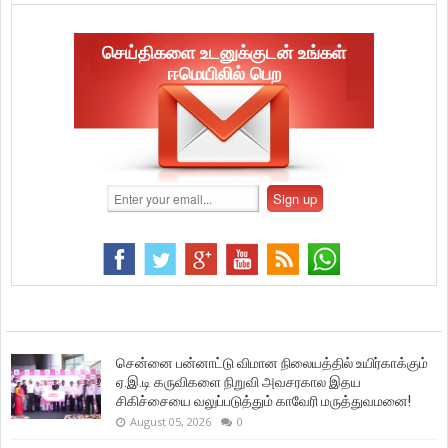
செய்திகளை உடனுக்குடன் உங்கள்
ஈமெயிலில் பெற
சென்னை பன்னாட்டு விமான நிலையத்தில் உயிர்காக்கும்
ஏ.இ.டி கருவிகளை நிறுவி அவசரகால இதய
சிகிச்சையை வலுப்படுத்தும் காவேரி மருத்துவமனை!
August 05, 2026
0