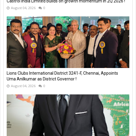
Castrol India Limited builds on growth momentum in 2Q 2026 !
August 04, 2026
0
Lions Clubs International District 3241-F, Chennai, Appoints
Uma Anilkumar as District Governor !
August 04, 2026
0