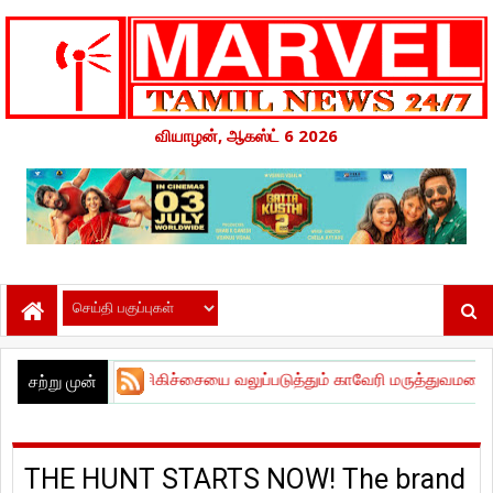
வியாழன், ஆகஸ்ட் 6 2026
 இதய சிகிச்சையை வலுப்படுத்தும் காவேரி மருத்துவமனை!
|
Kauvery Ho
சற்று முன்
THE HUNT STARTS NOW! The brand