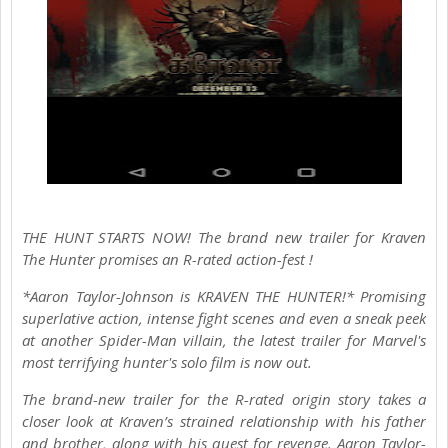
THE HUNT STARTS NOW! The brand new trailer for Kraven
The Hunter promises an R-rated action-fest !
*Aaron Taylor-Johnson is KRAVEN THE HUNTER!* Promising
superlative action, intense fight scenes and even a sneak peek
at another Spider-Man villain, the latest trailer for Marvel's
most terrifying hunter's solo film is now out.
The brand-new trailer for the R-rated origin story takes a
closer look at Kraven’s strained relationship with his father
and brother, along with his quest for revenge. Aaron Taylor-