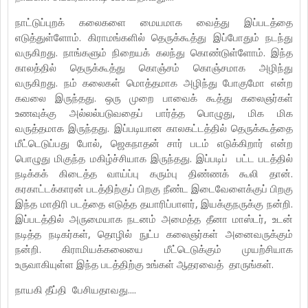
நாட்டுப்புறக் கலைகளை மையமாக வைத்து இப்படத்தை
எடுத்துள்ளோம். கிராமங்களில் தெருக்கூத்து இப்போதும் நடந்து
வருகிறது. நாங்களும் நிறையக் கலந்து கொண்டுள்ளோம். இந்த
காலத்தில் தெருக்கூத்து கொஞ்சம் கொஞ்சமாக அழிந்து
வருகிறது. நம் கலைகள் மொத்தமாக அழிந்து போகுமோ என்ற
கவலை இருந்தது. ஒரு முறை பாவைக் கூத்து கலைஞர்கள்
உணவுக்கு அல்லல்படுவதைப் பார்த்த பொழுது, மிக மிக
வருத்தமாக இருந்தது. இப்படியான காலகட்டத்தில் தெருக்கூத்தை
மீட்டெடுப்பது போல், ஜெகநாதன் சார் படம் எடுக்கிறார் என்ற
பொழுது மிகுந்த மகிழ்ச்சியாக இருந்தது. இப்படிப் பட்ட படத்தில்
நடிக்கக் கிடைத்த வாய்ப்பு கரும்பு திண்ணக் கூலி தான்.
கரகாட்டக்காரன் படத்திற்குப் பிறகு நீண்ட இடைவேளைக்குப் பிறகு
இந்த மாதிரி படத்தை எடுத்த தயாரிப்பாளர், இயக்குநருக்கு நன்றி.
இப்படத்தில் அருமையாக நடனம் அமைத்த தீனா மாஸ்டர், உடன்
நடித்த நடிகர்கள், தொழில் நுட்ப கலைஞர்கள் அனைவருக்கும்
நன்றி. கிராமியக்கலையை மீட்டெடுக்கும் முயற்சியாக
உருவாகியுள்ள இந்த படத்திற்கு உங்கள் ஆதரவைத் தாருங்கள்.
நாயகி தீப்தி பேசியதாவது....