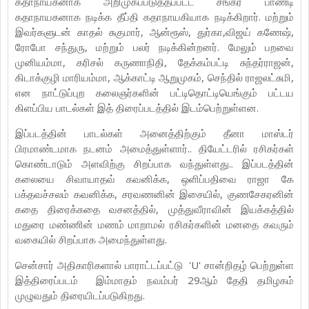
கதாநாயகனாக அறிமுகப்படுத்தப்பட்ட சங்கர பாண்டி
கதாநாயகனாக நடிக்க தீப்தி கதாநாயகியாக நடிக்கிறார். மற்றும்
இவர்களுடன் காதல் சுகுமார், ஆன்ரூஸ், துர்கா,விஜய் கணேஷ்,
ரோபோ சந்துரு, மற்றும் பலர் நடிக்கின்றனர். மேலும் பறவை
முனியம்மா, கரிசல் கருணாநிதி, தேக்கம்பட்டி சுந்தர்ராஜன்,
கிடாக்குழி மாரியம்மா, ஆக்காட்டி ஆறுமுகம், செந்தில் ராஜலட்சுமி,
என நாட்டுப்புற கலைஞர்களின் பட்டிதொட்டியெங்கும் பட்டய
கிளப்பிய பாடல்கள் இத் திரைப்படத்தில் இடம்பெற்றுள்ளன.
இப்படத்தின் பாடல்கள் அனைத்திற்கும் தீனா மாஸ்டர்
பிரமாண்டமாக நடனம் அமைத்துள்ளார்.. தியேட்டரில் ரசிகர்கள்
கொண்டாடும் அளவிற்கு சிறப்பாக வந்துள்ளது.. இப்படத்தின்
கலையை சிவாயாதவ் கவனிக்க, ஒளிப்பதிவை ராஜா கே
பக்தவச்சலம் கவனிக்க, சரவணனின் இசையில், குணசேகரனின்
கதை திரைக்கதை வசனத்தில், முத்துவீராவின் இயக்கத்தில்
மதுரை மண்ணின் மணம் மாறாமல் ரசிகர்களின் மனதை கவரும்
வகையில் சிறப்பாக அமைந்துள்ளது.
சென்சார் அதிகாரிகளால் பாராட்டப்பட்டு 'U' சான்றிதழ் பெற்றுள்ள
இத்திரைப்படம் இம்மாதம் நவம்பர் 29ஆம் தேதி தமிழகம்
முழுவதும் திரையிடப்படுகிறது.