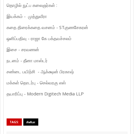
தொழில் நுட்ப கலைஞர்கள் :
இயக்கம் - முத்துவீரா
கதை திரைக்கதை வசனம் - STகுணசேகரன்
ஒளிப்பதிவு - ராஜா கே பக்தவச்சலம்
இசை - சரவணன்
நடனம் - தீனா மாஸ்டர்
சண்டை பயிற்சி - ஆக்க்ஷன் பிரகாஷ்
மக்கள் தொடர்பு - செல்வரகு எஸ்
தயாரிப்பு - Modern Digitech Media LLP
TAGS:
சினிமா