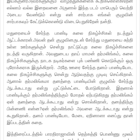
இயக்குனர்அவர்களுக்கும் வாழ்த்துக்களைக் கூறிக்கொள்கிறேன்
எல்லாம் வல்ல இறைவனை அருளால் இந்த படம் மாபெரும் வெற்றி
அடைய வேண்டும் என்று என் சார்பாக எங்கள் குழுவின்
சார்பாகவும் கேட்டுக்கொண்டு விடைபெறுகிறேன் நன்றி.
மதுரையைச் சேர்ந்த பாண்டி கலை நிகழ்ச்சிகள் நடத்தும்
ஆட்டக்காரன்.அவன் தன் குழுவினருடன் சேர்ந்து மதுரையை சுற்றி
உள்ள ஊர்களுக்குச் சென்று நாட்டுப்புற கலை நிகழ்ச்சிகளை
நடத்தி வருகிறான். அவனுடைய தாய் மாமன் தர்மலிங்கம், கலை
நிகழ்ச்சிகளுக்கு நாடக நடிகர்களை புக் பண்ணி கொடுக்கும் ஒரு
புரோக்கராக இருக்கிறார். அதே ஊரை சேர்ந்த தனம் பாண்டியோட
கலை நிகழ்ச்சிகளுக்கு சென்று ஆடுவதற்கு முடிவு செய்கிறாள்.
ஆனால் தர்மலிங்கமா தனத்தை பாண்டியின் குழுவில் சேர்ந்து
ஆடக்கூடாது என்று முட்டுக்கட்டை போடுகிறான். இதனால்
பாண்டிக்கும் தர்மலிங்கத்திற்கும் மோதல் ஏற்படுகிறது தர்மலிங்கம்
ஏன் தனத்தை ஆடக்கூடாது என்று சொல்கிறான், தனத்திற்கு
பின்னணி என்ன?ஏன் தர்மலிங்கம் அவளை ஆடக்கூடாது என்று
கூறுகிறான்.. தனம் பாண்டியோட மேடை ஏறினாளா எனப்து தான்
இப்படத்தின் கதை.
இத்திரைப்படத்தில் பாரதிராஜாவின் தெற்கத்தி பொண்ணு மூலம்