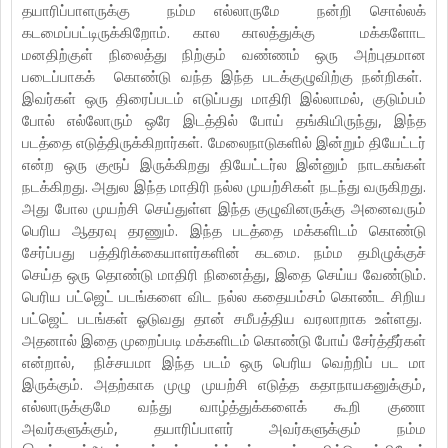
தயாரிப்பாளருக்கு நம்ம எல்லாருமே நன்றி சொல்லக்
கடமைப்பட்டிருக்கிறோம். கால காலத்துக்கு மக்களோட
மனதிற்குள் நிலைத்து நிற்கும் வண்ணம் ஒரு அற்புதமான
படைப்பாகக் கொண்டு வந்த இந்த படக்குழுவிற்கு நன்றிகள்.
இவர்கள் ஒரு திரைப்படம் எடுப்பது மாதிரி இல்லாமல், குடும்பம்
போல் எல்லோரும் ஒரே இடத்தில் போய் தங்கியிருந்து, இந்த
படத்தை எடுத்திருக்கிறார்கள். மேலைநாடுகளில் இன்றும் தியேட்டர்
என்ற ஒரு குரூப் இருக்கிறது தியேட்டர்ல இன்னும் நாடகங்கள்
நடக்கிறது. அதுல இந்த மாதிரி நல்ல முயற்சிகள் நடந்து வருகிறது.
அது போல முயற்சி செய்துள்ள இந்த குழுவினருக்கு அனைவரும்
பெரிய ஆதரவு தரணும். இந்த படத்தை மக்களிடம் கொண்டு
சேர்ப்பது பத்திரிக்கையாளர்களின் கடமை. நம்ம தமிழுக்குச்
செய்த ஒரு தொண்டு மாதிரி நினைத்து, இதை செய்ய வேண்டும்.
பெரிய பட்ஜெட் படங்களை விட நல்ல கதையம்சம் கொண்ட சிறிய
பட்ஜெட் படங்கள் ஓடுவது தான் சமீபத்திய வரலாறாக உள்ளது.
அதனால் இதை முறைப்படி மக்களிடம் கொண்டு போய் சேர்த்தீர்கள்
என்றால், நிச்சயமா இந்த படம் ஒரு பெரிய வெற்றிப் பட மா
இருக்கும். அதற்காக முழு முயற்சி எடுத்த கதாநாயகனுக்கும்,
எல்லாருக்குமே வந்து வாழ்த்துக்களைக் கூறி குணா
அவர்களுக்கும், தயாரிப்பாளர் அவர்களுக்கும் நம்ம