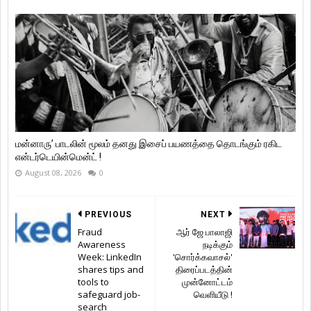
மன்னாரு’ பாடலின் மூலம் தனது இசைப் பயணத்தை தொடங்கும் ரகிட
என்டர்டெயின்மென்ட் !
August 08, 2026
0
PREVIOUS
NEXT
Fraud
ஆர் ஜே பாலாஜி
Awareness
நடிக்கும்
Week: LinkedIn
'சொர்க்கவாசல்'
shares tips and
திரைப்படத்தின்
tools to
முன்னோட்டம்
safeguard job-
வெளியீடு !
search