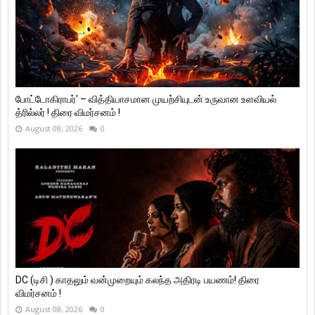
போட்டோகிராபர்' – வித்தியாசமான முயற்சியுடன் உருவான உளவியல்
த்ரில்லர் ! திரை விமர்சனம் !
August 08, 2026
0
DC (டிசி ) காதலும் வன்முறையும் கலந்த அதிரடி பயணம்! திரை
விமர்சனம் !
August 08, 2026
0