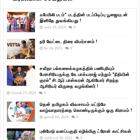
ஃபேமிலி படம்” படத்தின் படப்பிடிப்பு பூஜையுடன்
இனிதே துவங்கியது !
மார்ச் 23, 2024
0
நரி வேட்டை திரை விமர்சனம் !
மே 26, 2025
0
சவீதா பல்கலைக்கழகத்தில் பணிபுரியும்
பேராசிரியருக்கு கே.பாக்யராஜ் மற்றும் "நீதியின்
குரல்" சி.ஆர்.பாஸ்கரன் ஆகியோர் சிறந்த
ஆசிரியர் விருதை வழங்கினர் !
பிப்ரவரி 27, 2025
0
தென் தமிழகம் விவசாயம் மட்டுமே
வாழ்வாதாரத்தை கொண்டிருக்கும் ஒரு கிராமம் !
ஜனவரி 06, 2024
0
புலிமேடு வனப்பகுதி எழில்மிகு ட்ரோன் காட்சிகள்
அக்டோபர் 08, 2022
0