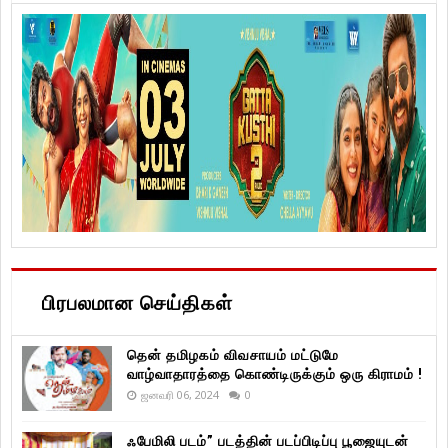
பிரபலமான செய்திகள்
தென் தமிழகம் விவசாயம் மட்டுமே
வாழ்வாதாரத்தை கொண்டிருக்கும் ஒரு கிராமம் !
ஜனவரி 06, 2024
0
ஃபேமிலி படம்” படத்தின் படப்பிடிப்பு பூஜையுடன்