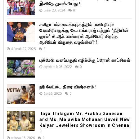
இனிதே துவங்கியது !
மார்ச் 23, 2024
0
சவீதா பல்கலைக்கழகத்தில் பணிபுரியும்
பேராசிரியருக்கு கே.பாக்யராஜ் மற்றும் "நீதியின்
குரல்" சி.ஆர்.பாஸ்கரன் ஆகியோர் சிறந்த
ஆசிரியர் விருதை வழங்கினர் !
பிப்ரவரி 27, 2025
0
புலிமேடு வனப்பகுதி எழில்மிகு ட்ரோன் காட்சிகள்
அக்டோபர் 08, 2022
0
நரி வேட்டை திரை விமர்சனம் !
மே 26, 2025
0
Ilaya Thilagam Mr. Prabhu Ganesan
and Ms. Malavika Mohanan Unveil New
Kalyan Jewellers Showroom in Chennai
!
ஜூலை 13, 2026
0