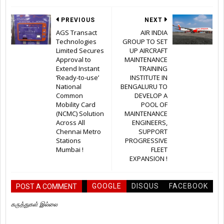
PREVIOUS
NEXT
AGS Transact
AIR INDIA
Technologies
GROUP TO SET
Limited Secures
UP AIRCRAFT
Approval to
MAINTENANCE
Extend Instant
TRAINING
‘Ready-to-use’
INSTITUTE IN
National
BENGALURU TO
Common
DEVELOP A
Mobility Card
POOL OF
(NCMC) Solution
MAINTENANCE
Across All
ENGINEERS,
Chennai Metro
SUPPORT
Stations
PROGRESSIVE
Mumbai !
FLEET
EXPANSION !
GOOGLE
DISQUS
FACEBOOK
POST A COMMENT
கருத்துகள் இல்லை