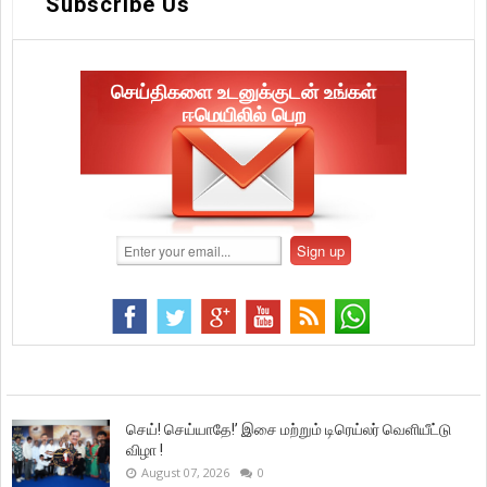
Subscribe Us
செய்திகளை உடனுக்குடன் உங்கள்
ஈமெயிலில் பெற
செய்! செய்யாதே!’ இசை மற்றும் டிரெய்லர் வெளியீட்டு
விழா !
August 07, 2026
0