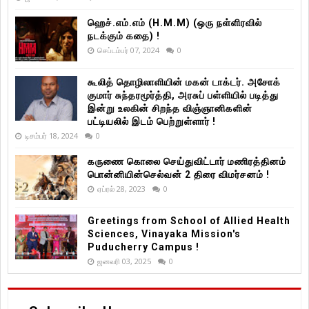
ஹெச்.எம்.எம் (H.M.M) (ஒரு நள்ளிரவில்
நடக்கும் கதை) !
செப்டம்பர் 07, 2024
0
கூலித் தொழிலாளியின் மகன் டாக்டர். அசோக்
குமார் சுந்தரமூர்த்தி, அரசுப் பள்ளியில் படித்து
இன்று உலகின் சிறந்த விஞ்ஞானிகளின்
பட்டியலில் இடம் பெற்றுள்ளார் !
டிசம்பர் 18, 2024
0
கருணை கொலை செய்துவிட்டார் மணிரத்தினம்
பொன்னியின்செல்வன் 2 திரை விமர்சனம் !
ஏப்ரல் 28, 2023
0
Greetings from School of Allied Health
Sciences, Vinayaka Mission's
Puducherry Campus !
ஜனவரி 03, 2025
0