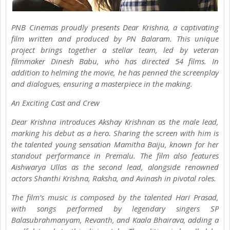
PNB Cinemas proudly presents Dear Krishna, a captivating
film written and produced by PN Balaram. This unique
project brings together a stellar team, led by veteran
filmmaker Dinesh Babu, who has directed 54 films. In
addition to helming the movie, he has penned the screenplay
and dialogues, ensuring a masterpiece in the making.
An Exciting Cast and Crew
Dear Krishna introduces Akshay Krishnan as the male lead,
marking his debut as a hero. Sharing the screen with him is
the talented young sensation Mamitha Baiju, known for her
standout performance in Premalu. The film also features
Aishwarya Ullas as the second lead, alongside renowned
actors Shanthi Krishna, Raksha, and Avinash in pivotal roles.
The film’s music is composed by the talented Hari Prasad,
with songs performed by legendary singers SP
Balasubrahmanyam, Revanth, and Kaala Bhairava, adding a