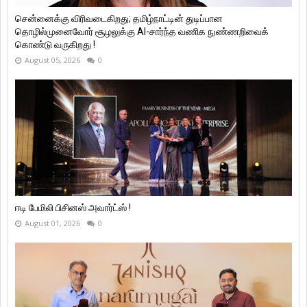
சென்னைக்கு விரிவடைகிறது; தமிழ்நாட்டின் துடிப்பான
தொழில்முனைவோர் சூழலுக்கு AI-சார்ந்த வணிக நுண்ணறிவைக்
கொண்டு வருகிறது !
August 05, 2026
0
ஈடி பேமிலி பிசினஸ் அவார்ட்ஸ் !
August 01, 2026
0