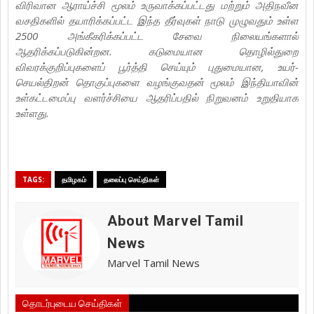
விரிவான ஆராய்ச்சி மூலம் உருவாக்கப்பட்டது மற்றும் அதிநவீன
வசதிகளில் தயாரிக்கப்பட்ட இந்த தீர்வுகள் நாடு முழுவதும் உள்ள
2500 அங்கீகரிக்கப்பட்ட சேவை நிலையங்களால்
ஆதரிக்கப்படுகின்றன. கடுமையான தொழில்துறை
விவரக்குறிப்புகளைப் பூர்த்தி செய்யும் புதுமையான, உயர்-
செயல்திறன் தொகுப்புகளை வழங்குவதன் மூலம் இந்தியாவின்
உள்கட்டமைப்பு வளர்ச்சியை ஆதரிப்பதில் நிறுவனம் உறுதியாக
உள்ளது.
TAGS:
தமிழகம்
தலைப்பு செய்திகள்
About Marvel Tamil
News
Marvel Tamil News
தொடர்புடைய செய்திகள்