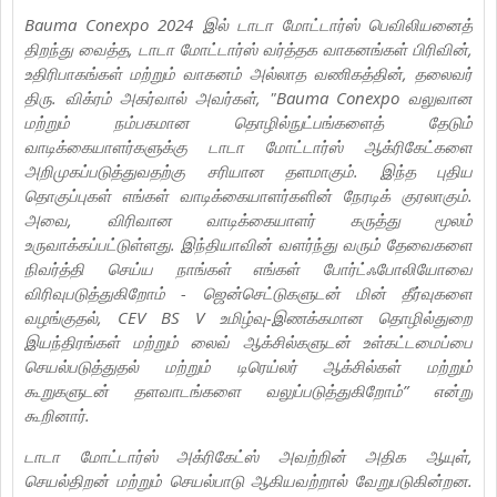
Bauma Conexpo 2024 இல் டாடா மோட்டார்ஸ் பெவிலியனைத்
திறந்து வைத்த, டாடா மோட்டார்ஸ் வர்த்தக வாகனங்கள் பிரிவின்,
உதிரிபாகங்கள் மற்றும் வாகனம் அல்லாத வணிகத்தின், தலைவர்
திரு. விக்ரம் அகர்வால் அவர்கள், "Bauma Conexpo வலுவான
மற்றும் நம்பகமான தொழில்நுட்பங்களைத் தேடும்
வாடிக்கையாளர்களுக்கு டாடா மோட்டார்ஸ் ஆக்ரிகேட்களை
அறிமுகப்படுத்துவதற்கு சரியான தளமாகும். இந்த புதிய
தொகுப்புகள் எங்கள் வாடிக்கையாளர்களின் நேரடிக் குரலாகும்.
அவை, விரிவான வாடிக்கையாளர் கருத்து மூலம்
உருவாக்கப்பட்டுள்ளது. இந்தியாவின் வளர்ந்து வரும் தேவைகளை
நிவர்த்தி செய்ய நாங்கள் எங்கள் போர்ட்ஃபோலியோவை
விரிவுபடுத்துகிறோம் - ஜென்செட்டுகளுடன் மின் தீர்வுகளை
வழங்குதல், CEV BS V உமிழ்வு-இணக்கமான தொழில்துறை
இயந்திரங்கள் மற்றும் லைவ் ஆக்சில்களுடன் உள்கட்டமைப்பை
செயல்படுத்துதல் மற்றும் டிரெய்லர் ஆக்சில்கள் மற்றும்
கூறுகளுடன் தளவாடங்களை வலுப்படுத்துகிறோம்” என்று
கூறினார்.
டாடா மோட்டார்ஸ் அக்ரிகேட்ஸ் அவற்றின் அதிக ஆயுள்,
செயல்திறன் மற்றும் செயல்பாடு ஆகியவற்றால் வேறுபடுகின்றன.