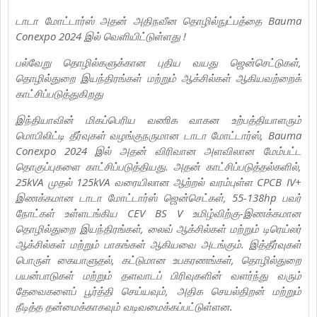
டாடா மோட்டார்ஸ் அதன் அதிநவீன தொழில்நுட்பத்தை Bauma
Conexpo 2024 இல் வெளியிட்டுள்ளது !
பல்வேறு தொழில்களுக்கான புதிய வயது ஜென்செட்டுகள்,
தொழில்துறை இயந்திரங்கள் மற்றும் ஆக்சில்கள் ஆகியவற்றைக்
காட்சிப்படுத்துகிறது
இந்தியாவின் மிகப்பெரிய வணிக வாகன உற்பத்தியாளரும்
மொபிலிட்டி தீர்வுகள் வழங்குநருமான டாடா மோட்டார்ஸ், Bauma
Conexpo 2024 இல் அதன் விரிவான அளவிலான மேம்பட்ட
தொகுப்புகளை காட்சிப்படுத்தியது. அதன் காட்சிப்படுத்தல்களில்,
25kVA முதல் 125kVA வரையிலான ஆற்றல் வரம்புள்ள CPCB IV+
இணக்கமான டாடா மோட்டார்ஸ் ஜென்செட்கள், 55-138hp பவர்
நோட்கள் உள்ளடங்கிய CEV BS V உமிழ்விற்கு-இணக்கமான
தொழில்துறை இயந்திரங்கள், லைவ் ஆக்சில்கள் மற்றும் டிரெய்லர்
ஆக்சில்கள் மற்றும் பாகங்கள் ஆகியவை அடங்கும். இத்தீர்வுகள்
பொருள் கையாளுதல், கட்டுமான உபகரணங்கள், தொழில்துறை
பயன்பாடுகள் மற்றும் தளவாடப் பிரிவுகளின் வளர்ந்து வரும்
தேவைகளைப் பூர்த்தி செய்யவும், அதிக செயல்திறன் மற்றும்
நீடித்த தன்மைக்காகவும் வடிவமைக்கப்பட்டுள்ளன.