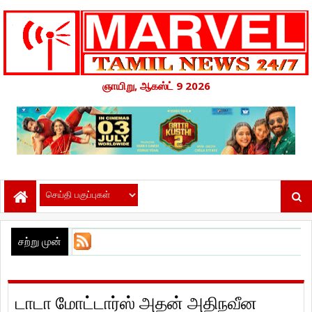
ஞாயிறு, ஆகஸ்ட் 9 2026
சற்று முன்
டாடா மோட்டார்ஸ் அதன் அதிநவீன