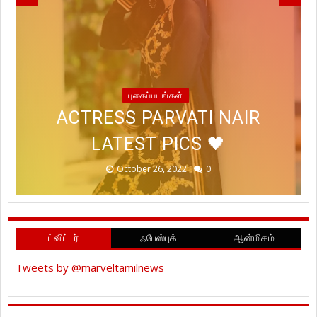
LET'S SPREAD LOVE, PEACE
AND WISHING YOU
STYLISH ACTRESS
WISHING YOU ALL A HAPPY &
ABUNDANCE OF PROSPERITY
#TANYAHOPE RECENT
புகைப்படங்கள்
MRUNALTHAKUR LATEST PICS
PROSPEROUS #DIWALI2022
ACTRESS PARVATI NAIR
PHOTOSHOOT STILLS
@OFFICIALDUSHARA
LATEST PICS 🖤
#HAPPYDIWALI
@TANYAHOPE
@IHANSIKA
!
October 26, 2022
October 24, 2022
October 24, 2022
October 19, 2022
January 20, 2023
0
0
0
0
0
ட்விட்டர்
ஃபேஸ்புக்
ஆன்மிகம்
Tweets by @marveltamilnews