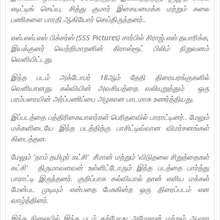
எடிட்டிங் செய்ய, சித்து குமார் இசையமைக்க மற்றும் கலை
பணிகளை பாரதி ஆகியோர் செய்திருந்தனர்..
எஸ்.எஸ்.எஸ் பிக்சர்ஸ் (SSS Pictures) சார்பில் சிராஜ்.எஸ் தயாரிக்க,
இயக்குனர் வெற்றிமாறனின் கிராஸ்ரூட் பிலிம் நிறுவனம்
வெளியிட்டது.
இந்த படம் அக்டோபர் 18ஆம் தேதி திரையரங்குகளில்
வெளியானது. கல்வியின் அவசியத்தை வலியுறுத்தும் ஒரு
பரம்பரையின் அர்ப்பணிப்பை அழகான பாடமாக உணர்த்தியது.
இப்படத்தை பத்திரிகையாளர்கள் பெரிதளவில் பாராட்டினர்.. மேலும்
மக்களிடையே இந்த படத்திற்கு பாசிட்டிவ்வான விமர்சனங்கள்
கிடைத்தன.
மேலும் 'நாம் தமிழர் கட்சி' சீமான் மற்றும் 'விடுதலை சிறுத்தைகள்
கட்சி' திருமாவளவன் உள்ளிட்டோரும் இந்த படத்தை பார்த்து
பாராட்டி இருந்தனர். குறிப்பாக கல்வியால் தான் எளிய மக்கள்
மேன்பட முடியும் என்பதை பேசுகின்ற ஒரு திரைப்படம் என
வாழ்த்தினர்.
இந்த நிலையில் இந்த படம் தற்போது அமேசான் மற்றும் ஆஹா