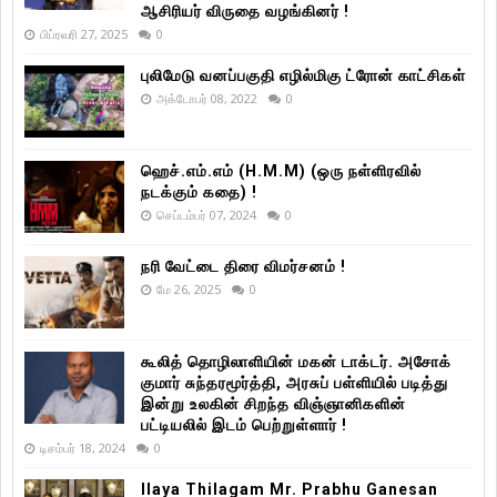
ஆசிரியர் விருதை வழங்கினர் !
பிப்ரவரி 27, 2025
0
புலிமேடு வனப்பகுதி எழில்மிகு ட்ரோன் காட்சிகள்
அக்டோபர் 08, 2022
0
ஹெச்.எம்.எம் (H.M.M) (ஒரு நள்ளிரவில்
நடக்கும் கதை) !
செப்டம்பர் 07, 2024
0
நரி வேட்டை திரை விமர்சனம் !
மே 26, 2025
0
கூலித் தொழிலாளியின் மகன் டாக்டர். அசோக்
குமார் சுந்தரமூர்த்தி, அரசுப் பள்ளியில் படித்து
இன்று உலகின் சிறந்த விஞ்ஞானிகளின்
பட்டியலில் இடம் பெற்றுள்ளார் !
டிசம்பர் 18, 2024
0
Ilaya Thilagam Mr. Prabhu Ganesan