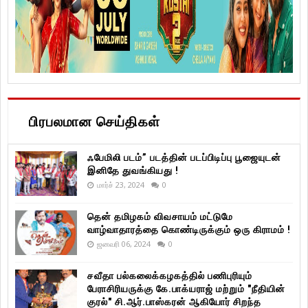
பிரபலமான செய்திகள்
ஃபேமிலி படம்” படத்தின் படப்பிடிப்பு பூஜையுடன்
இனிதே துவங்கியது !
மார்ச் 23, 2024
0
தென் தமிழகம் விவசாயம் மட்டுமே
வாழ்வாதாரத்தை கொண்டிருக்கும் ஒரு கிராமம் !
ஜனவரி 06, 2024
0
சவீதா பல்கலைக்கழகத்தில் பணிபுரியும்
பேராசிரியருக்கு கே.பாக்யராஜ் மற்றும் "நீதியின்
குரல்" சி.ஆர்.பாஸ்கரன் ஆகியோர் சிறந்த