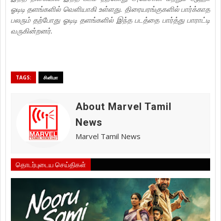
ஓடிடி தளங்களில் வெளியாகி உள்ளது. திரையரங்குகளில் பார்க்காத
பலரும் தற்போது ஓடிடி தளங்களில் இந்த படத்தை பார்த்து பாராட்டி
வருகின்றனர்.
TAGS:
சினிமா
About Marvel Tamil
News
Marvel Tamil News
தொடர்புடைய செய்திகள்