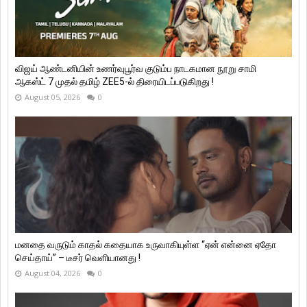
விஜய் ஆண்டனியின் உணர்வுபூர்வ குடும்ப நாடகமான நூறு சாமி
ஆகஸ்ட் 7 முதல் தமிழ் ZEE5-ல் திரையிடப்படுகிறது !
August 05, 2026
0
மனதை வருடும் காதல் கதையாக உருவாகியுள்ள “ஏன் என்னை ஏதோ
செய்தாய்” – டீசர் வெளியானது !
August 04, 2026
0