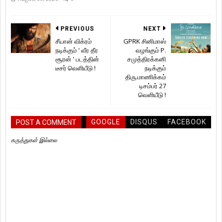
PREVIOUS
NEXT
சீயான் விக்ரம்
GPRK சினிமாஸ்
நடிக்கும் ' வீர தீர
வழங்கும் P.
சூரன் ' படத்தின்
சமுத்திரக்கனி
டீசர் வெளியீடு !
நடிக்கும்
திரு.மாணிக்கம்
டிசம்பர் 27
வெளியீடு !
GOOGLE
DISQUS
FACEBOOK
POST A COMMENT
கருத்துகள் இல்லை