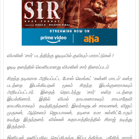
விமலின் 'சார்' படத்திற்கு ஓடிடியில் குவியும் பாராட்டுகள் !
ஓடிடி தளத்தில் வெளியானது விமலின் சார் திரைப்படம்
சிறந்த நடிகராக அறியப்பட்ட போஸ் வெங்கட் 'கன்னி மாடம்' என்ற
படத்தை இயக்கியதன் மூலம் சிறந்த இயக்குனராகவும்
அறியப்பட்டார். இதைத் தொடர்ந்து 'சார்' என்ற படத்தை
இயக்கினார். இதில் விமல் நாயகனாகவும் சாயாதேவி
நாயகியாகவும் நடித்திருந்தனர். இவர்களுடன் சரவணன், விஜய்
முருகன், ஆடுகளம் ஜெயபாலன், நடிகை ரமா உள்ளிட்டோரும்
நடித்து இருந்தனர். வில்லன் கதாபாத்திரத்தில் சிராஜ் நடித்து
இருந்தார்.
இனியன் ஒளிப்பதிவு செய்திருந்த இப்படத்திற்கு, ஶ்ரீஜித் சாரங்