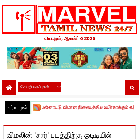
வியாழன், ஆகஸ்ட் 6 2026
ன்னை பன்னாட்டு விமான நிலையத்தில் உயிர்காக்கும் ஏ.இ.டி கருவிகள
சற்று முன்
விமலின் 'சார்' படத்திற்கு ஓடிடியில்