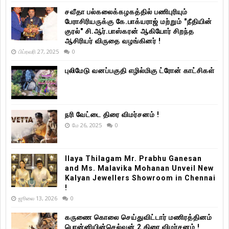
சவீதா பல்கலைக்கழகத்தில் பணிபுரியும்
பேராசிரியருக்கு கே.பாக்யராஜ் மற்றும் "நீதியின்
குரல்" சி.ஆர்.பாஸ்கரன் ஆகியோர் சிறந்த
ஆசிரியர் விருதை வழங்கினர் !
பிப்ரவரி 27, 2025
0
புலிமேடு வனப்பகுதி எழில்மிகு ட்ரோன் காட்சிகள்
நரி வேட்டை திரை விமர்சனம் !
மே 26, 2025
0
Ilaya Thilagam Mr. Prabhu Ganesan
and Ms. Malavika Mohanan Unveil New
Kalyan Jewellers Showroom in Chennai
!
ஜூலை 13, 2026
0
கருணை கொலை செய்துவிட்டார் மணிரத்தினம்
பொன்னியின்செல்வன் 2 திரை விமர்சனம் !