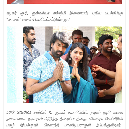
நடிகர் சூரி, ஐஸ்வர்யா லக்‌ஷ்மி இணையும், புதிய படத்திற்கு
“மாமன்” எனப் பெயரிடப்பட்டுள்ளது !
Lark Studios சார்பில் K. குமார் தயாரிப்பில், நடிகர் சூரி கதை
நாயகனாக நடிக்கும் அடுத்த திரைப்படத்தை, விலங்கு வெப்சீரிஸ்
புகழ் இயக்குநர் பிரசாந்த் பாண்டியராஜன் இயக்குகிறார்.