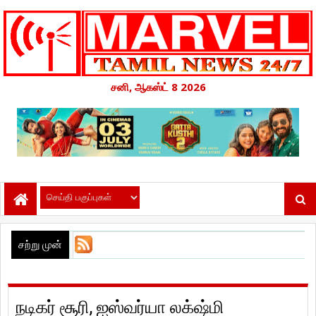
சனி, ஆகஸ்ட் 8 2026
ப
சற்று முன்
நடிகர் சூரி, ஐஸ்வர்யா லக்‌ஷ்மி