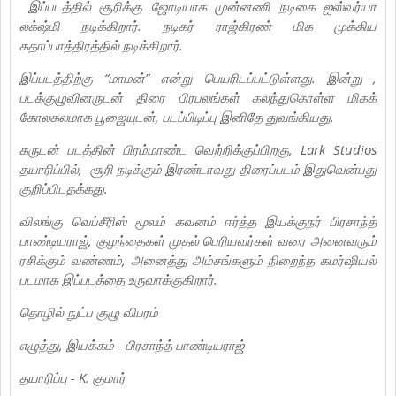
இப்படத்தில் சூரிக்கு ஜோடியாக முன்னணி நடிகை ஐஸ்வர்யா
லக்‌ஷ்மி நடிக்கிறார். நடிகர் ராஜ்கிரண் மிக முக்கிய
கதாப்பாத்திரத்தில் நடிக்கிறார்.
இப்படத்திற்கு “மாமன்” என்று பெயரிடப்பட்டுள்ளது. இன்று ,
படக்குழுவினருடன் திரை பிரபலங்கள் கலந்துகொள்ள மிகக்
கோலகலமாக பூஜையுடன், படப்பிடிப்பு இனிதே துவங்கியது.
கருடன் படத்தின் பிரம்மாண்ட வெற்றிக்குப்பிறகு, Lark Studios
தயாரிப்பில், சூரி நடிக்கும் இரண்டாவது திரைப்படம் இதுவென்பது
குறிப்பிடதக்கது.
விலங்கு வெப்சீரிஸ் மூலம் கவனம் ஈர்த்த இயக்குநர் பிரசாந்த்
பாண்டியராஜ், குழந்தைகள் முதல் பெரியவர்கள் வரை அனைவரும்
ரசிக்கும் வண்ணம், அனைத்து அம்சங்களும் நிறைந்த கமர்ஷியல்
படமாக இப்படத்தை உருவாக்குகிறார்.
தொழில் நுட்ப குழு விபரம்
எழுத்து, இயக்கம் - பிரசாந்த் பாண்டியராஜ்
தயாரிப்பு - K. குமார்