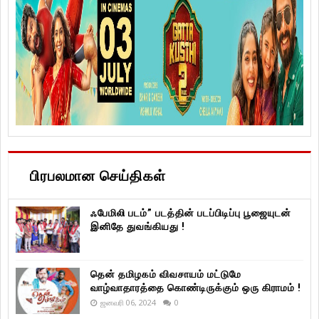
பிரபலமான செய்திகள்
ஃபேமிலி படம்” படத்தின் படப்பிடிப்பு பூஜையுடன்
இனிதே துவங்கியது !
தென் தமிழகம் விவசாயம் மட்டுமே
வாழ்வாதாரத்தை கொண்டிருக்கும் ஒரு கிராமம் !
ஜனவரி 06, 2024
0