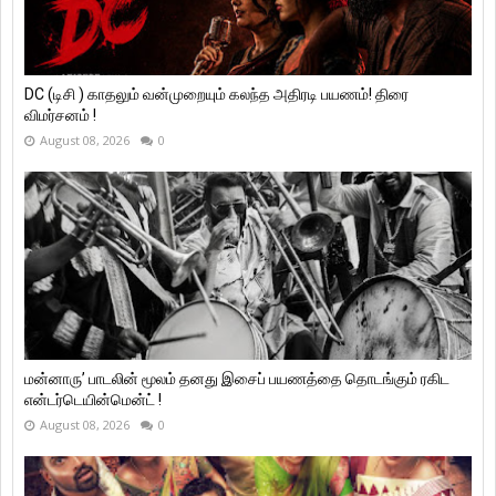
DC (டிசி ) காதலும் வன்முறையும் கலந்த அதிரடி பயணம்! திரை
விமர்சனம் !
August 08, 2026
0
மன்னாரு’ பாடலின் மூலம் தனது இசைப் பயணத்தை தொடங்கும் ரகிட
என்டர்டெயின்மென்ட் !
August 08, 2026
0