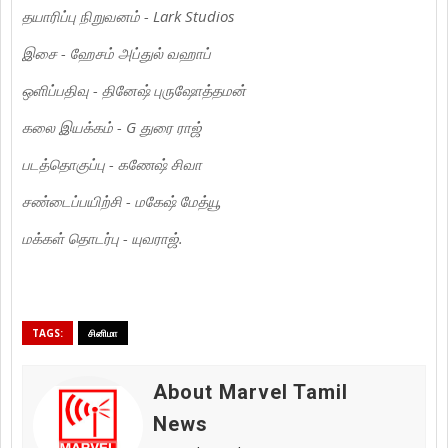
தயாரிப்பு நிறுவனம் - Lark Studios
இசை - ஹேசம் அப்துல் வஹாப்
ஒளிப்பதிவு - தினேஷ் புருஷோத்தமன்
கலை இயக்கம் - G துரை ராஜ்
படத்தொகுப்பு - கணேஷ் சிவா
சண்டைப்பயிற்சி - மகேஷ் மேத்யூ
மக்கள் தொடர்பு - யுவராஜ்.
TAGS:
சினிமா
About Marvel Tamil
News