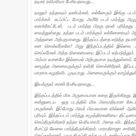
நடிகர் ரவிமரியா பேசியதாவது…
நானும் நந்தாவும் நண்பர்கள், எல்லோரும் இங்கு படம் ப
பார்க்கக் கூப்பிட்ட போது, அமீரே படம் பார்த்து அ
எனக்கேட்டேன். படம் பார்த்த பிறகு தான் புரிந்தத
வைத்துள்ளது. நந்தா படம் பார்க்கும் எல்லோரையும்
அத்தனை அற்புதமானது. இந்தப்படத்தை எடுத்த தயாரி
என சொல்வீர்களே? அது இந்தப்படத்தில் இல்லை. ஆ
செய்வீர்கள் அந்த நிலைமையை இப்படம் ஏற்படுத்தும்.
அம்மா வசனமே இல்லாமல் அற்புதமாக நடித்துள்ளார். 
உழைத்த அனைவருக்கும் நன்றி சொல்கிறேன். இப்படத்த
மாறாக எழுதிவிட முடியாது. அனைவருக்கும் வாழ்த்துக்
இயக்குநர் சரண் பேசியதாவது…
இந்தப்படத்தில் மிக அருமையான கதை இருக்கிறது. இந்த
என்னுடைய ஒரு படத்தில் மிக அமைதியான கேடக்டர
பாருங்கள். இப்போது அவர் பிரபலமான வில்லன் ஆகிவிட
புரியும். இந்தப்படம் பார்த்து சமுத்திரகனியை திட்டி
செய்திருக்கிறார் நந்தா பெரியசாமி. அதை விட இந்தப்
போட்டு வேலை பார்த்திருக்கிறார். பாராதிராஜா சாரிலிரு
செய்துள்ளனர். முழு திருப்தி தந்த படம். கண்டிப்பாக