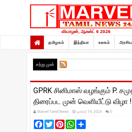
வியாழன், ஆகஸ்ட் 6 2026
தமிழகம்
இந்தியா
உலகம்
அரசிய
சற்று முன்
GPRK சினிமாஸ் வழங்கும் P. சமுத
திரைப்பட முன் வெளியீட்டு விழா !
Marvel Tamil News
டிசம்பர் 19, 2024
0
F
T
P
W
S
a
w
i
h
h
c
i
n
a
a