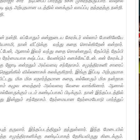
ஜா சார் நடிப்பைப் பார்த்து உச்சி முகர்ந்திருப்பார். விஷால்
 ஒரு அற்புதமான படத்தில் எனக்கும் வாய்ப்பு தந்ததற்கு நன்றி.
றி.
என் நன்றி. எப்போதும் என்னுடைய கேரக்டர் எல்லாம் போனிலேயே
ியசாமி, நான் வீட்டுக்கு வந்து கதை சொல்கிறேன் என்றார்.
ேட்பேன், ஆனால் இவர் வந்து கதை சொன்னதும், தேம்பித் தேம்பி
 நேர்மையாக கஷ்டப்பட வேண்டும் எனக்கேட்டேன். என் கேரக்டர்
கு ஜோடி என்றதும் அவ்வளவு சந்தோசம். சமுத்திரகனி சாரைப்
லுங்கில் வில்லனாகக் கலக்குகிறார். இங்கு இப்படி அற்புதமாக
ுவிட்டது. மிக மிக எதார்த்தமான கதை, எல்லோரும் மிக நன்றாக
ெல்லாம் கழுவ வைத்தார் அவ்வளவு வேலை வாங்கினார். ஆனால்
லோருக்கும் படம் கண்டிப்பாகப் பிடிக்கும். நான் இந்தப்படத்தில்
தது இன்னும் சந்தோசம். நேர்மையான நேர்மையோடு பார்த்துப்
ுத் தருவார். இந்தப்படத்திலும் தந்துள்ளார். இந்த மேடையில்
்த சமுத்திரகனிக்கு கண்டிப்பாகத் தேசியவிருது கிடைக்கும்.