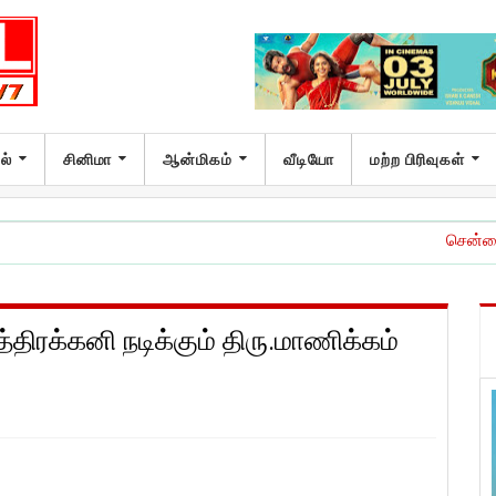
ல்
சினிமா
ஆன்மிகம்
வீடியோ
மற்ற பிரிவுகள்
சென்னை பன்னாட்டு விம
்திரக்கனி நடிக்கும் திரு.மாணிக்கம்