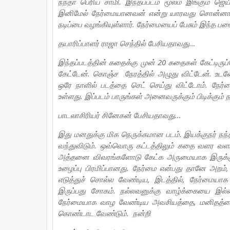
நந்தா பெரிய சாமி. இந்தப்படம் மூலம் இங்கும் ஜ
இனிமேல் நேர்மையானவன் என்று யாரவது சொன்னால
நடிப்பை வழங்கியுள்ளார். நேர்மையைப் பேசும் இந்த படைப
தயாரிப்பாளர் ராஜா செந்தில் பேசியதாவது…
இந்தப்படத்தின் கதைக்கு முன் 20 கதைகள் கேட்டிருப
கேட்டேன். கொஞ்ச நேரத்தில் அழுது விட்டேன். உடனே
ஒரே நாளில் படத்தை செட் செய்து விட்டோம். நேர்
உள்ளது. இப்படம் பாருங்கள் அனைவருக்கும் பிடிக்கும் ந
பாடலாசிரியர் சினேகன் பேசியதாவது…
இது மனதுக்கு மிக நெருக்கமான படம். இயக்குநர் நந
வந்துவிடும். ஒவ்வொரு கட்டத்திலும் கதை வளர வளர
அத்தனை விவரங்களோடு கேட்க அருமையாக இருக்கு
உழைப்பு பிரமிப்பானது. நேர்மை என்பது தானே அ
எடுத்துச் சொல்ல வேண்டிய, இடத்தில், நேர்மைய
இருப்பது சோகம். நல்லவனுக்கு வாழ்க்கையை இல்ல
நேர்மையாக வாழ வேண்டிய அவசியத்தை, மனிதத்தை
கொண்டாட வேண்டும். நன்றி