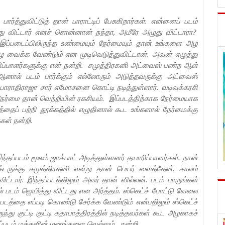
ார்த்துவிட்டுத் தான் பாராட்டிப் பேசுகிறார்கள். என்னைப் படம்
ழுது விட்டார் எனச் சொன்னான் நந்தா, அமீரே அழுது விட்டாரா?
ு. இப்படைப்பிலிருந்த உண்மையும் நேர்மையும் தான் உங்களை அழ
 அழ வைக்க வேண்டும் என முடிவெடுத்துவிட்டான். அவன் எழுத்து
ப்பாளர்களுக்கு என் நன்றி. சமுத்திரகனி அட்வைஸ் பண்ற ஆள்
னால் படம் பார்க்கும் எல்லோரும் அடுத்தவருக்கு அட்வைஸ்
 பாராதிராஜா சார் எமோசனை கொட்டி நடித்துள்ளார். வடிவுக்கரசி
நேர்மை தான் வெற்றியின் ரகசியம். இப்படத்திற்காக நேர்மையாக
ைப் பற்றி தூக்கத்தில் எழுதினால் கூட உங்களால் நேர்மைக்கு
கள் நன்றி.
ப்படம் மூலம் ஜாக்பாட் அடித்துள்ளனர் தயாரிப்பாளர்கள். நான்
ுக்கு சமுத்திரகனி என்று தான் பெயர் வைத்தேன். காலம்
்டார். இந்தப்படத்திலும் அவர் தான் வில்லன். படம் பாருங்கள்
னால் படம் ஜெயித்து விட்டது என அர்த்தம். ஸ்கெட்ச் போட்டு வேலை
படத்தை எப்படி கொண்டு சேர்க்க வேண்டும் என்பதிலும் ஸ்கெட்ச்
ந்து குட்டி குட்டி கதாபாத்திரத்தில் நடித்தவர்கள் கூட அழகாகச்
 இப்படம் மக்களின் மனங்களை வெல்லும். நன்றி