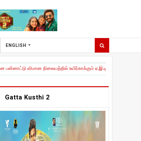
ENGLISH
ான நிலையத்தில் உயிர்காக்கும் ஏ.இ.டி கருவிகளை நிறுவி அவசரகால இ
Gatta Kusthi 2