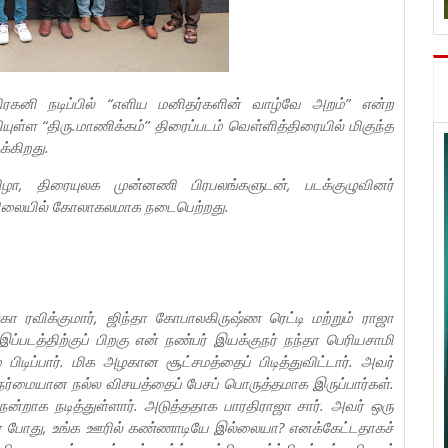
திரகனி நடிப்பில் “எளிய மனிதர்களின் வாழ்வே அறம்” என்ற
யுள்ள “திரு.மாணிக்கம்” திரைப்படம் வெள்ளித்திரையில் மிகுந்த
க்கிறது.
ிழா, திரையுலக முன்னணி பிரபலங்களுடன், படக்குழுவினர்
்னிலையில் கோலாகலமாக நடைபெற்றது.
கா ரவிக்குமார், ஜிந்தா கோபாலகிருஷ்ண ரெட்டி மற்றும் ராஜா
்படத்திற்குப் பிறகு என் நண்பர் இயக்குநர் நந்தா பெரியசாமி
பிடிப்பார். மிக அழகான சூட்சமத்தைப் பிடித்துவிட்டார். அவர்
 நேர்மையான நல்ல விசயத்தைப் பேசப் பொருத்தமாக இருப்பார்கள்.
ன்றாக நடித்துள்ளார். அடுத்ததாக பாரதிராஜா சார். அவர் ஒரு
ன போது, உங்க ஊரில் கண்ணாடியே இல்லையா? எனக்கேட்டதாகச்