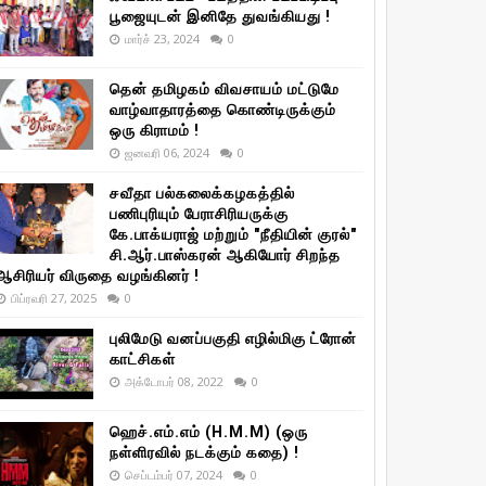
பூஜையுடன் இனிதே துவங்கியது !
மார்ச் 23, 2024
0
தென் தமிழகம் விவசாயம் மட்டுமே
வாழ்வாதாரத்தை கொண்டிருக்கும்
ஒரு கிராமம் !
ஜனவரி 06, 2024
0
சவீதா பல்கலைக்கழகத்தில்
பணிபுரியும் பேராசிரியருக்கு
கே.பாக்யராஜ் மற்றும் "நீதியின் குரல்"
சி.ஆர்.பாஸ்கரன் ஆகியோர் சிறந்த
ஆசிரியர் விருதை வழங்கினர் !
பிப்ரவரி 27, 2025
0
புலிமேடு வனப்பகுதி எழில்மிகு ட்ரோன்
காட்சிகள்
அக்டோபர் 08, 2022
0
ஹெச்.எம்.எம் (H.M.M) (ஒரு
நள்ளிரவில் நடக்கும் கதை) !
செப்டம்பர் 07, 2024
0