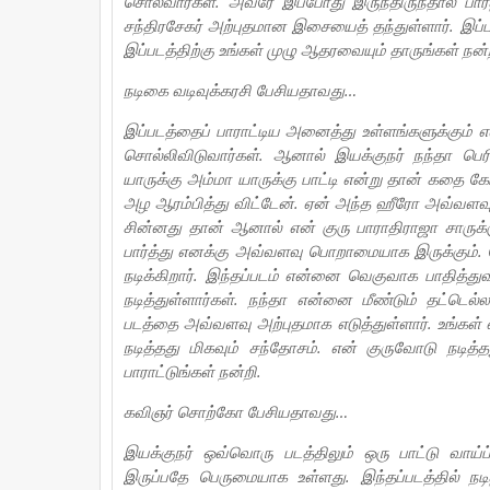
சொல்வார்கள். அவரே இப்போது இருந்திருந்தால் பாரதிரா
சந்திரசேகர் அற்புதமான இசையைத் தந்துள்ளார். இப்படி
இப்படத்திற்கு உங்கள் முழு ஆதரவையும் தாருங்கள் நன்
நடிகை வடிவுக்கரசி பேசியதாவது…
இப்படத்தைப் பாராட்டிய அனைத்து உள்ளங்களுக்கும் 
சொல்லிவிடுவார்கள். ஆனால் இயக்குநர் நந்தா பெர
யாருக்கு அம்மா யாருக்கு பாட்டி என்று தான் கதை க
அழ ஆரம்பித்து விட்டேன். ஏன் அந்த ஹீரோ அவ்வளவு
சின்னது தான் ஆனால் என் குரு பாராதிராஜா சாருக்
பார்த்து எனக்கு அவ்வளவு பொறாமையாக இருக்கும். தெ
நடிக்கிறார். இந்தப்படம் என்னை வெகுவாக பாதித்த
நடித்துள்ளார்கள். நந்தா என்னை மீண்டும் தட்ட
படத்தை அவ்வளவு அற்புதமாக எடுத்துள்ளார். உங்கள் எல்
நடித்தது மிகவும் சந்தோசம். என் குருவோடு நடித்
பாராட்டுங்கள் நன்றி.
கவிஞர் சொற்கோ பேசியதாவது…
இயக்குநர் ஒவ்வொரு படத்திலும் ஒரு பாட்டு வாய்ப்ப
இருப்பதே பெருமையாக உள்ளது. இந்தப்படத்தில் நடித