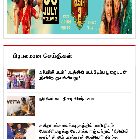
பிரபலமான செய்திகள்
ஃபேமிலி படம்” படத்தின் படப்பிடிப்பு பூஜையுடன்
இனிதே துவங்கியது !
நரி வேட்டை திரை விமர்சனம் !
சவீதா பல்கலைக்கழகத்தில் பணிபுரியும்
பேராசிரியருக்கு கே.பாக்யராஜ் மற்றும் "நீதியின்
குரல்" சி.ஆர்.பாஸ்கரன் ஆகியோர் சிறந்த