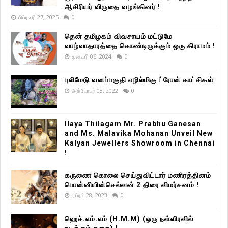
ஆசிரியர் விருதை வழங்கினர் !
பிப்ரவரி 27, 2025
0
தென் தமிழகம் விவசாயம் மட்டுமே
வாழ்வாதாரத்தை கொண்டிருக்கும் ஒரு கிராமம் !
ஜனவரி 06, 2024
0
புலிமேடு வனப்பகுதி எழில்மிகு ட்ரோன் காட்சிகள்
அக்டோபர் 08, 2022
0
Ilaya Thilagam Mr. Prabhu Ganesan
and Ms. Malavika Mohanan Unveil New
Kalyan Jewellers Showroom in Chennai
!
கருணை கொலை செய்துவிட்டார் மணிரத்தினம்
பொன்னியின்செல்வன் 2 திரை விமர்சனம் !
ஏப்ரல் 28, 2023
0
ஹெச்.எம்.எம் (H.M.M) (ஒரு நள்ளிரவில்