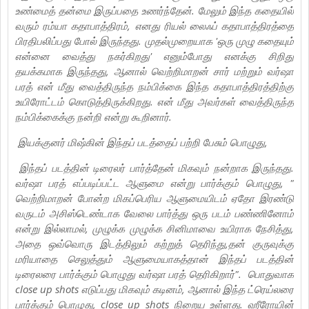
உண்மைத் தன்மை இருப்பதை உணர்ந்தேன். மேலும் இந்த கதையில்
வரும் ரம்யா கதாபாத்திரம், எனது ரியல் லைஃப் கதாபாத்திரத்தை
பிரதிபலிப்பது போல் இருந்தது. முதல்முறையாக 'ஒரு முழு கதையும்
என்னை வைத்து நகர்கிறது' எனும்போது எனக்கு சிறிது
தயக்கமாக இருந்தது, ஆனால் வெற்றிமாறன் சார் மற்றும் வர்ஷா
பரத் என் மீது வைத்திருந்த நம்பிக்கை இந்த கதாபாத்திரத்திற்கு
உயிரோட்டம் கொடுத்திருக்கிறது. என் மீது அவர்கள் வைத்திருந்த
நம்பிக்கைக்கு நன்றி என்று கூறினார்.
இயக்குனர் மிஷ்கின் இந்தப் படத்தைப் பற்றி பேசும் பொழுது,
இந்தப் படத்தின் டிரைலர் பார்த்தேன் மிகவும் நன்றாக இருந்தது.
வர்ஷா பரத் எப்படிப்பட்ட ஆளுமை என்று பார்க்கும் பொழுது, "
வெற்றிமாறன் போன்ற மிகப்பெரிய ஆளுமையிடம் ஏதோ இரண்டு
வருடம் அசிஸ்டெண்டாக வேலை பார்த்து ஒரு படம் பண்ணினோம்
என்று இல்லாமல், முழுக்க முழுக்க சினிமாவை உயிராக நேசித்து,
அதை ஒவ்வொரு இடத்திலும் கற்றுத் தெரிந்து,தன் குருவுக்கு
மரியாதை செலுத்தும் ஆளுமையாகத்தான் இந்தப் படத்தின்
டிரைலரை பார்க்கும் பொழுது வர்ஷா பரத் தெரிகிறார்". பொதுவாக
close up shots எடுப்பது மிகவும் கடினம், ஆனால் இந்த ட்ரெய்லரை
பார்க்கும் பொழுது, close up shots நிறைய உள்ளது. ஹீரோயின்