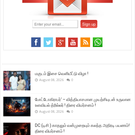
மகுடம் இசை வெளியீட்டு விழா !
August 08, 2026
0
போட்டோகிராபர்' – வித்தியாசமான முயற்சியுடன் உருவான
உளவியல் த்ரில்லர் ! திரை விமர்சனம் !
August 08, 2026
0
DC (டிசி ) காதலும் வன்முறையும் கலந்த அதிரடி பயணம்!
திரை விமர்சனம் !