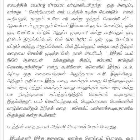
சமயத்தில், casting director வர்ஷாவிடமிருந்து ஒரு அழைப்பு
வந்தது, " வெற்றிமாறன் சார் படத்தில் நடிக்க வேண்டும் எனக்
கூறியதும், நானும் உடனே சரி என்று ஒத்துக் கொண்டேன்" .
ஆனால் படம் முழுவதும் மேக்கப் இல்லாமல் நடிக்க வேண்டும், ஒரே
ஒரு போட்டோ மட்டும் அனுப்ப முடியுமா? என்று கூறியதும் ஒரு
நிமிடம் திடுக்கிட்டேன், பின் Sun light ல் ஒரே ஒரு போட்டோ
மட்டும் எடுத்து அனுப்பினேன். பின் இயக்குனர் வர்ஷா பரத் இந்தக்
கதையை சொல்லி முடித்த பின், நான் அவரிடம், " இந்தப் படம்
ரிலீஸ் ஆனவுடன் உங்களுக்கு சிகப்பு கம்பளம் காத்துக்
கொண்டிருக்கிறது" என்று கூறினேன். ஏனெனில் இந்தப் படம்,
அப்படி ஒரு கதையைத்தான் அழுத்தமாக கூறி இருக்கிறது.
அதிலும் குறிப்பாக இந்த கதை, எனக்கும் எனது பெற்றோருக்கும்
உள்ள உறவு மற்றும் எனக்கும் எனது மகனுக்கும் உள்ள உறவு என்று
பல நிகழ்வுகளை சம்பந்தப்படுத்திக் கொள்ளக் கூடியதாக
இருக்கிறது". படம் வெளிவந்தவுடன், பெரும்பாலான பெண்களின்
வாழ்க்கையிலும் இந்தக் கதை கனெக்ட் பண்ணக்கூடியதாகவே
இருக்கும் என்று கூறினார்.
படத்தின் கதை நாயகி அஞ்சலி சிவராமன் பேசும் பொழுது,
இயக்குனர் இந்த கதையை எனக்கு சொல்லும் பொழுது, ஒரு