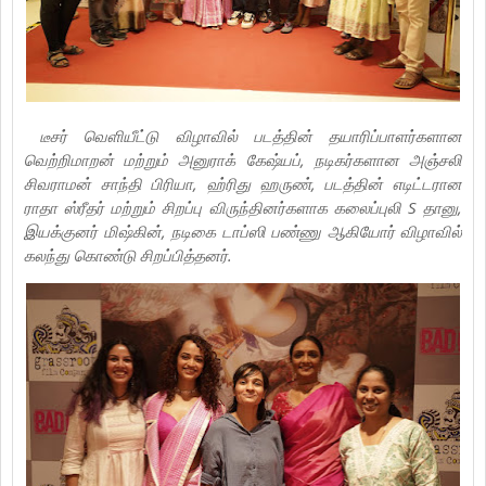
டீசர் வெளியீட்டு விழாவில் படத்தின் தயாரிப்பாளர்களான
வெற்றிமாறன் மற்றும் அனுராக் கேஷ்யப், நடிகர்களான அஞ்சலி
சிவராமன் சாந்தி பிரியா, ஹ்ரிது ஹருண், படத்தின் எடிட்டரான
ராதா ஸ்ரீதர் மற்றும் சிறப்பு விருந்தினர்களாக கலைப்புலி S தானு,
இயக்குனர் மிஷ்கின், நடிகை டாப்ஸி பண்ணு ஆகியோர் விழாவில்
கலந்து கொண்டு சிறப்பித்தனர்.