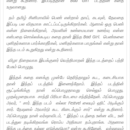
என்று கூறினார். இப்படித்தான் "Bad Girl" படத்தின் கதை
உருவானது.
நம் தமிழ் சினிமாவில் பெண் என்றால் தாய், கடவுள், தேவதை
இப்படி பல விதமாக காட்டப்பட்டிருக்கிறார்கள். ஆனால் ஒரு பெண்
என்ன நினைக்கிறாள், அவளின் உண்மையான உணர்வு என்ன
என்பதை சொல்லக்கூடிய கதை தான் இந்த Bad Girl. பெண்களை
புனிதர்களாக பார்க்காதீர்கள், மனிதர்களாக பாருங்கள் என்று தான்
இந்த படம் கூறுகிறது என்று கூறினார்.
விழா நிறைவாக இயக்குனர் வெற்றிமாறன் இந்த படத்தைப் பற்றி
பேசும் பொழுது,
இந்தக் கதை எனக்கு முன்பே தெரிந்தாலும் கூட, கடைசியாக
தான் இந்தப் படத்தில் இணைந்தோம். இந்தப் படத்தின்
சூட்டிங்கிக்கு நான் எப்பொழுதாவது செல்லும் பொழுது,
முதல்முறையாக சாந்தி பிரியா மேடமை சந்தித்தேன். அப்பொழுது
அவர், " சார். இந்த படம் எல்லா Festvel லையும் ஹிட் அடிக்கும்
சார். நேஷனல் அவார்டு கூட கிடைக்கும் சார்" என்று கூறினார்.
அப்பொழுது நான் வர்ஷாவிடம், " இந்தப் படத்தை உன்ன விட, உன்
படத்துல நடிக்கிறவங்க ரொம்ப அதிகமா நம்புறாங்க. அதனால
இந்த படத்தை நல்லா எடுத்துடுமா? என்று கூறினேன். வர்ஷாவும்