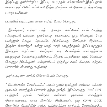
இருப்பது, தனிச்சிறப்பு . இப்படி பல 'முதல்' விஷயங்கள் இருப்பதால்
கிராஸ் ரூட் பிலிம் கம்பெனி இந்த நிகழ்வை பெரிதாக நடத்துகிறது
என்று கூறினார்.
படத்தின் எடிட்டரான ராதா ஸ்ரீதர் பேசும் பொழுது,
இயக்குனர் வர்ஷா பரத் நிறைய காட்சிகள் படம் பிடித்து
எடுத்துட்டு வந்தார். ஒவ்வொரு தடவையும் ஒரு வெர்ஷன் ரெடி
பண்ணும் போது, அதைவிட இன்னொரு வெர்ஷன் சிறப்பாக
இருக்க வேண்டும் என்று மாறி மாறி உழைத்தோம். இப்பொழுதும்
இன்னும் சிறப்பான வெர்ஷன் வர வேண்டும் என்பதற்காக
உழைத்துக் கொண்டிருக்கிறோம். இந்தப் படத்தினை எடிட் செய்யும்
பொழுது இயக்குனர் வர்ஷாவிடம் இருந்து நான் நிறைய கற்றுக்
கொண்டேன் என்று கூறினார்.
மூத்த நடிகை சாந்தி பிரியா பேசும் பொழுது,
" செண்பகமே செண்பகமே" பாடல் மூலம் இன்னும் என்னை மக்கள்
ஞாபகம் வைத்துக் கொண்டதற்கு நன்றி. இப்பொழுது 'Bad Girl'
படத்தின் மூலம் மீண்டும் என்னை ஞாபகம் வைத்துக்
கொள்வார்கள். நான் மீண்டும் சினிமாவில் ஒரு come back
கொடுக்க வேண்டும் என்று எதிர்பார்த்து காத்துக் கொண்டிருந்த