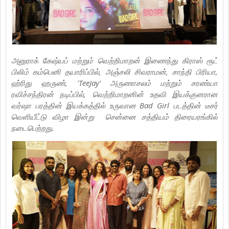
அனுராக் கேஷ்யப் மற்றும் வெற்றிமாறன் இணைந்து கிராஸ் ரூட்
பிலிம் கம்பெனி தயாரிப்பில், அஞ்சலி சிவராமன், சாந்தி பிரியா,
ஹ்ரிது ஹருண், 'TeeJay' அருணாசலம் மற்றும் சரண்யா
ரவிச்சந்திரன் நடிப்பில், வெற்றிமாறனின் உதவி இயக்குனரான
வர்ஷா பரத்தின் இயக்கத்தில் உருவான Bad Girl படத்தின் டீசர்
வெளியீட்டு விழா இன்று சென்னை சத்தியம் திரையரங்கில்
நடைபெற்றது.