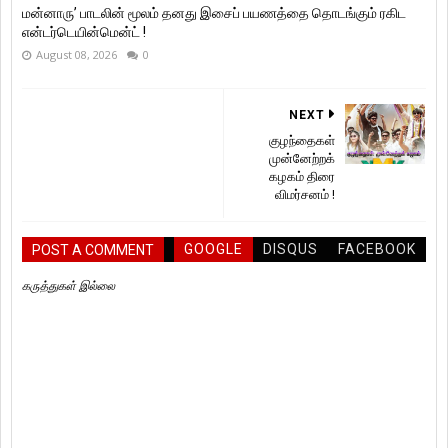
மன்னாரு’ பாடலின் மூலம் தனது இசைப் பயணத்தை தொடங்கும் ரகிட
என்டர்டெயின்மென்ட் !
August 08, 2026
0
NEXT
குழந்தைகள்
முன்னேற்றக்
கழகம் திரை
விமர்சனம் !
GOOGLE
DISQUS
FACEBOOK
POST A COMMENT
கருத்துகள் இல்லை