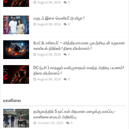
August 08, 2026
0
மகுடம் இசை வெளியீட்டு விழா !
August 08, 2026
0
போட்டோகிராபர்' – வித்தியாசமான முயற்சியுடன் உருவான
உளவியல் த்ரில்லர் ! திரை விமர்சனம் !
August 08, 2026
0
DC (டிசி ) காதலும் வன்முறையும் கலந்த அதிரடி பயணம்!
திரை விமர்சனம் !
August 08, 2026
0
வானிலை
தமிழகத்தில் 5 நாட்கள் மிதமான மழைக்கு வாய்ப்பு -
வானிலை மையம் அறிவிப்பு.
October 02, 2022
0