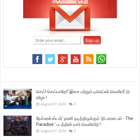
ஈமெயிலில் பெற
செய்! செய்யாதே!’ இசை மற்றும் டிரெய்லர் வெளியீட்டு
விழா !
August 07, 2026
0
நேச்சுரல் ஸ்டார்' நானி நடித்திருக்கும் 'தி பாரடைஸ் - The
Paradise ' படத்தின் டீசர் வெளியீடு !
August 07, 2026
0