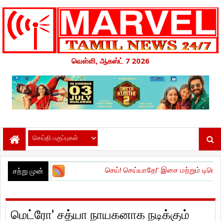
வெள்ளி, ஆகஸ்ட் 7 2026
செய்! செய்யாதே!’ இசை மற்றும் டிரெய்லர் வெளியீட்டு வ
சற்று முன்
மெட்ரோ' சத்யா நாயகனாக நடிக்கும்