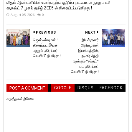
விஜய் ஆண்டனியின் உணர்வுபூர்வ குடும்ப நாடகமான நூறு சாமி
ஆகஸ்ட் 7 முதல் தமிழ் ZEE5-ல் திரையிடப்படுகிறது !
August 05, 2026
0
PREVIOUS
NEXT
ஜென்டில்வுமன் "
இயக்குனர்
திரைப்பட இசை
அறிவழகன்
மற்றும் டிரெய்லர்
இயக்கத்தில்,
வெளியீட்டு விழா !
நடிகர் ஆதி
நடிக்கும் “சப்தம்”
பட டிரெய்லர்
வெளியீட்டு விழா !
GOOGLE
DISQUS
FACEBOOK
POST A COMMENT
கருத்துகள் இல்லை