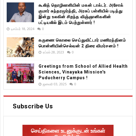
கூலித் தொழிலாளியின் மகன் டாக்டர். அசோக்
குமார் சுந்தரமூர்த்தி, அரசுப் பள்ளியில் படித்து
இன்று உலகின் சிறந்த விஞ்ஞானிகளின்
பட்டியலில் இடம் பெற்றுள்ளார் !
டிசம்பர் 18, 2024
0
கருணை கொலை செய்துவிட்டார் மணிரத்தினம்
பொன்னியின்செல்வன் 2 திரை விமர்சனம் !
ஏப்ரல் 28, 2023
0
Greetings from School of Allied Health
Sciences, Vinayaka Mission's
Puducherry Campus !
ஜனவரி 03, 2025
0
Subscribe Us
செய்திகளை உடனுக்குடன் உங்கள்