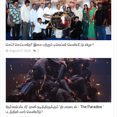
செய்! செய்யாதே!’ இசை மற்றும் டிரெய்லர் வெளியீட்டு விழா !
August 07, 2026
0
நேச்சுரல் ஸ்டார்' நானி நடித்திருக்கும் 'தி பாரடைஸ் - The Paradise '
படத்தின் டீசர் வெளியீடு !