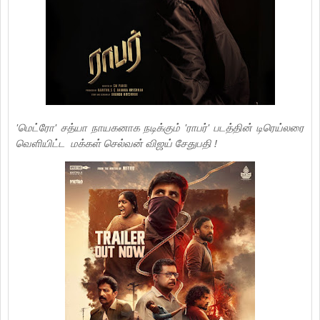
'மெட்ரோ' சத்யா நாயகனாக நடிக்கும் 'ராபர்' படத்தின் டிரெய்லரை
வெளியிட்ட மக்கள் செல்வன் விஜய் சேதுபதி !