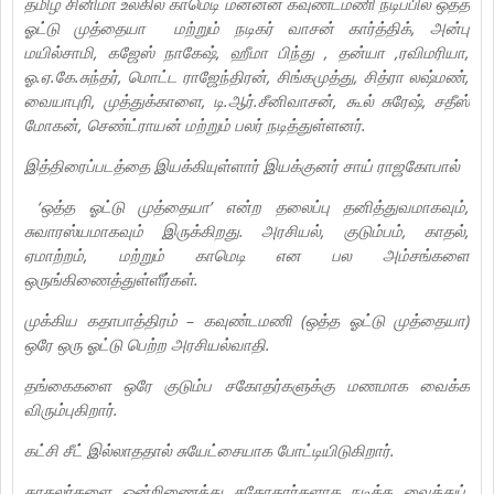
தமிழ் சினிமா உலகில் காமெடி மன்னன் கவுண்டமணி நடிப்பில் ஒத்த
ஓட்டு முத்தையா மற்றும் நடிகர் வாசன் கார்த்திக், அன்பு
மயில்சாமி, கஜேஸ் நாகேஷ், ஹீமா பிந்து , தன்யா ,ரவிமரியா,
ஓ.ஏ.கே.சுந்தர், மொட்ட ராஜேந்திரன், சிங்கமுத்து, சித்ரா லஷ்மண்,
வையாபுரி, முத்துக்காளை, டி.ஆர்.சீனிவாசன், கூல் சுரேஷ், சதீஸ்
மோகன், செண்ட்ராயன் மற்றும் பலர் நடித்துள்ளனர்.
இத்திரைப்படத்தை இயக்கியுள்ளார் இயக்குனர் சாய் ராஜகோபால்
‘ஒத்த ஓட்டு முத்தையா’ என்ற தலைப்பு தனித்துவமாகவும்,
சுவாரஸ்யமாகவும் இருக்கிறது. அரசியல், குடும்பம், காதல்,
ஏமாற்றம், மற்றும் காமெடி என பல அம்சங்களை
ஒருங்கிணைத்துள்ளீர்கள்.
முக்கிய கதாபாத்திரம் – கவுண்டமணி (ஒத்த ஓட்டு முத்தையா)
ஒரே ஒரு ஓட்டு பெற்ற அரசியல்வாதி.
தங்கைகளை ஒரே குடும்ப சகோதர்களுக்கு மணமாக வைக்க
விரும்புகிறார்.
கட்சி சீட் இல்லாததால் சுயேட்சையாக போட்டியிடுகிறார்.
காதலர்களை ஒன்றிணைத்து சகோதரர்களாக நடிக்க வைத்துப்,