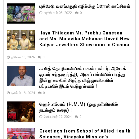
புலிமேடு வனப்பகுதி எழில்மிகு ட்ரோன் காட்சிகள்
அக்டோபர் 08, 2022
0
Ilaya Thilagam Mr. Prabhu Ganesan
and Ms. Malavika Mohanan Unveil New
Kalyan Jewellers Showroom in Chennai
!
ஜூலை 13, 2026
0
கூலித் தொழிலாளியின் மகன் டாக்டர். அசோக்
குமார் சுந்தரமூர்த்தி, அரசுப் பள்ளியில் படித்து
இன்று உலகின் சிறந்த விஞ்ஞானிகளின்
பட்டியலில் இடம் பெற்றுள்ளார் !
டிசம்பர் 18, 2024
0
ஹெச்.எம்.எம் (H.M.M) (ஒரு நள்ளிரவில்
நடக்கும் கதை) !
செப்டம்பர் 07, 2024
0
Greetings from School of Allied Health
Sciences, Vinayaka Mission's