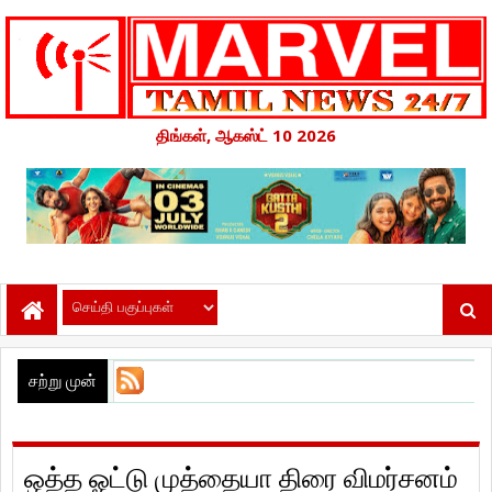
திங்கள், ஆகஸ்ட் 10 2026
சற்று முன்
ஒத்த ஓட்டு முத்தையா திரை விமர்சனம்