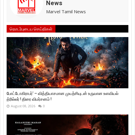
News
Marvel Tamil News
தொடர்புடைய செய்திகள்
போட்டோகிராபர்' – வித்தியாசமான முயற்சியுடன் உருவான உளவியல்
த்ரில்லர் ! திரை விமர்சனம் !
August 08, 2026
0