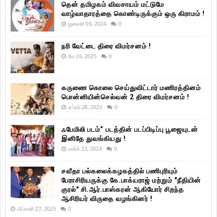
தென் தமிழகம் விவசாயம் மட்டுமே
வாழ்வாதாரத்தை கொண்டிருக்கும் ஒரு கிராமம் !
ஜனவரி 06, 2024
0
நரி வேட்டை திரை விமர்சனம் !
மே 26, 2025
0
கருணை கொலை செய்துவிட்டார் மணிரத்தினம்
பொன்னியின்செல்வன் 2 திரை விமர்சனம் !
ஏப்ரல் 28, 2023
0
ஃபேமிலி படம்” படத்தின் படப்பிடிப்பு பூஜையுடன்
இனிதே துவங்கியது !
மார்ச் 23, 2024
0
சவீதா பல்கலைக்கழகத்தில் பணிபுரியும்
பேராசிரியருக்கு கே.பாக்யராஜ் மற்றும் "நீதியின்
குரல்" சி.ஆர்.பாஸ்கரன் ஆகியோர் சிறந்த
ஆசிரியர் விருதை வழங்கினர் !
பிப்ரவரி 27, 2025
0