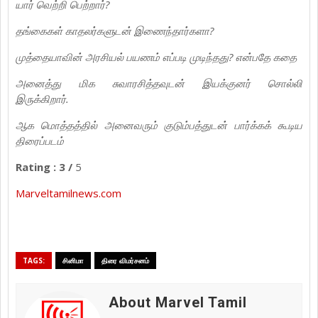
யார் வெற்றி பெற்றார்?
தங்கைகள் காதலர்களுடன் இணைந்தார்களா?
முத்தையாவின் அரசியல் பயணம் எப்படி முடிந்தது? என்பதே கதை
அனைத்து மிக சுவாரசித்தவுடன் இயக்குனர் சொல்லி
இருக்கிறார்.
ஆக மொத்தத்தில் அனைவரும் குடும்பத்துடன் பார்க்கக் கூடிய
திரைப்படம்
Rating : 3 /
5
Marveltamilnews.com
TAGS:
சினிமா
திரை விமர்சனம்
About Marvel Tamil