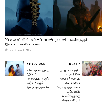
‘தி ஒடிஸ்ஸி’ விமர்சனம் – பிரம்மாண்டமும் மனித உணர்வுகளும்
இணையும் காவியப் பயணம்
July 18, 2026
0
PREVIOUS
NEXT
எமோஷனல் ஹாரர்
தமிழக வெற்றிக்
த்ரில்லர்
கழகத்தின்
“எமகாதகி” வரும்
தலைவர் தளபதி
மார்ச் 7 முதல்
அவர்களின்
திரையரங்குகளில் !
அறிவுறுத்தலின்படி
கர்ப்பிணிப்
பெண்களுக்கு
சீமந்தம் விழா !