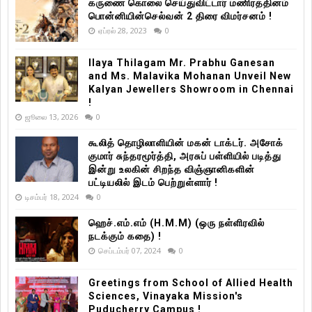
கருணை கொலை செய்துவிட்டார் மணிரத்தினம்
பொன்னியின்செல்வன் 2 திரை விமர்சனம் !
ஏப்ரல் 28, 2023
0
Ilaya Thilagam Mr. Prabhu Ganesan
and Ms. Malavika Mohanan Unveil New
Kalyan Jewellers Showroom in Chennai
!
ஜூலை 13, 2026
0
கூலித் தொழிலாளியின் மகன் டாக்டர். அசோக்
குமார் சுந்தரமூர்த்தி, அரசுப் பள்ளியில் படித்து
இன்று உலகின் சிறந்த விஞ்ஞானிகளின்
பட்டியலில் இடம் பெற்றுள்ளார் !
டிசம்பர் 18, 2024
0
ஹெச்.எம்.எம் (H.M.M) (ஒரு நள்ளிரவில்
நடக்கும் கதை) !
செப்டம்பர் 07, 2024
0
Greetings from School of Allied Health
Sciences, Vinayaka Mission's
Puducherry Campus !