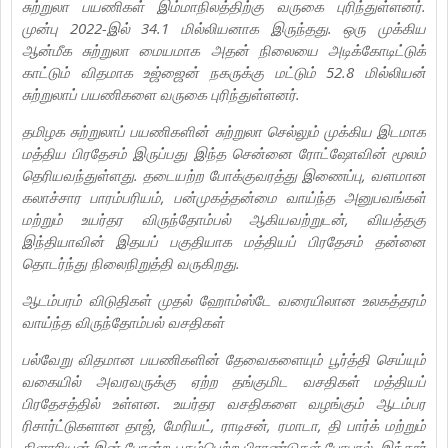
சுற்றுலா பயணிகள் இம்மாநிலத்திற்கு வருகை புரிந்துள்ளனர்.
முன்பு 2022-இல் 34.1 மில்லியனாக இருந்தது. ஒரு முக்கிய
ஆன்மீக சுற்றுலா மையமாக அதன் நிலையை அடிக்கோடிட்டுக்
காட்டும் விதமாக உஜ்ஜைன் நகருக்கு மட்டும் 52.8 மில்லியன்
சுற்றுலாப் பயணிகளை வருகை புரிந்துள்ளனர்.
தமிழக சுற்றுலாப் பயணிகளின் சுற்றுலா செல்லும் முக்கிய இடமாக
மத்திய பிரதேசம் இருப்பது இந்த சென்னை ரோட்ஷோவின் மூலம்
தெரியவந்துள்ளது. தடையற்ற போக்குவரத்து இணைப்பு, வளமான
கலாச்சார பாரம்பரியம், பன்முகத்தன்மை வாய்ந்த அனுபவங்கள்
மற்றும் உயர்தர விருந்தோம்பல் ஆகியவற்றுடன், வியத்தகு
இந்தியாவின் இதயப் பகுதியாக மத்தியப் பிரதேசம் தன்னை
தொடர்ந்து நிலைநிறுத்தி வருகிறது.
ஆடம்பரம் விடுதிகள் முதல் ஹோம்ஸ்டே வரையிலான உலகத்தரம்
வாய்ந்த விருந்தோம்பல் வசதிகள்
பல்வேறு விதமான பயணிகளின் தேவைகளையும் பூர்த்தி செய்யும்
வகையில் அவரவருக்கு ஏற்ற தங்குமிட வசதிகள் மத்தியப்
பிரதேசத்தில் உள்ளன. உயர்தர வசதிகளை வழங்கும் ஆடம்பர
ரிசார்ட்டுகளான தாஜ், மேரியட், ராடிசன், ரமாடா, தி பார்க் மற்றும்
கிளாரியன் இன் போன்ற புகழ்பெற்ற பிராண்டுகள் போபால், இந்தூர்