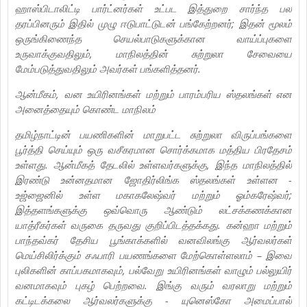
ஹாஸ்பிடாலிட்டி பார்ட்னர்கள் உட்பட இத்துறை சார்ந்த பல
தரப்பினரும் இதில் முழு ஈடுபாட்டுடன் பங்கேற்றனர்; இதன் மூலம்
ஒருங்கிணைந்த செயல்பாடுகளுக்கான வாய்ப்புகளை
உருவாக்குவதிலும், மாநிலத்தின் சுற்றுலா சேவையை
மேம்படுத்துவதிலும் அவர்கள் பங்களித்தனர்.
ஆன்மீகம், வன உயிரினங்கள் மற்றும் பாரம்பரிய ஸ்தலங்கள் என
அனைத்தையும் கொண்ட மாநிலம்
தமிழ்நாட்டின் பயணிகளின் மாறுபட்ட சுற்றுலா விருப்பங்களை
பூர்த்தி செய்யும் ஒரு வசீகரமான சொர்க்கமாக மத்திய பிரதேசம்
உள்ளது. ஆன்மீகத் தேடலில் உள்ளவர்களுக்கு, இந்த மாநிலத்தில்
இரண்டு உன்னதமான ஜோதிர்லிங்க ஸ்தலங்கள் உள்ளன -
உஜ்ஜைனில் உள்ள மகாகலேஷ்வர் மற்றும் ஓம்கரேஷ்வர்;
இத்தளங்களுக்கு ஒவ்வொரு ஆண்டும் லட்சக்கணக்கான
யாத்ரீகர்கள் வருகை தருவது குறிப்பிடத்தக்கது. கன்ஹா மற்றும்
பாந்தவ்கர் தேசிய பூங்காக்களில் வனவிலங்கு ஆர்வலர்கள்
மெய்சிலிர்க்கும் சஃபாரி பயணங்களை மேற்கொள்ளலாம் – இவை
புலிகளின் காப்பகமாகவும், பல்வேறு உயிரினங்கள் வாழும் பல்லுயிர்
வனமாகவும் புகழ் பெற்றவை. இங்கு வரும் வரலாறு மற்றும்
கட்டிடக்கலை ஆர்வலர்களுக்கு - யுனெஸ்கோ அமைப்பால்