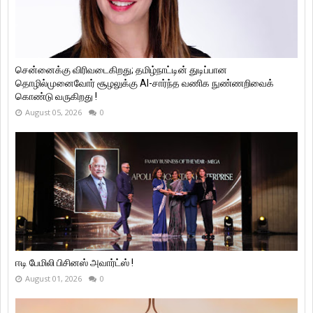
சென்னைக்கு விரிவடைகிறது; தமிழ்நாட்டின் துடிப்பான
தொழில்முனைவோர் சூழலுக்கு AI-சார்ந்த வணிக நுண்ணறிவைக்
கொண்டு வருகிறது !
August 05, 2026
0
ஈடி பேமிலி பிசினஸ் அவார்ட்ஸ் !
August 01, 2026
0