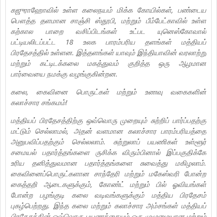
கஜுராஹோவில் உள்ள கலைநயம் மிக்க கோயில்கள், பண்டைய
பௌத்த தளமான சாஞ்சி ஸ்தூபி, மற்றும் பீம்பேட்காவில் உள்ள
கற்கால பாறை வசிப்பிடங்கள் உட்பட யுனெஸ்கோவால்
பட்டியலிடப்பட்ட 18 உலக பாரம்பரிய தளங்கள் மத்தியப்
பிரதேசத்தில் உள்ளன. இத்தளங்கள் யாவும் இந்தியாவின் வரலாற்று
மற்றும் கட்டிடக்கலை மகத்துவம் குறித்த ஒரு ஆழமான
பார்வையை நமக்கு வழங்குகின்றன.
கலை, கைவினை பொருட்கள் மற்றும் உணவு வகைகளின்
கலாச்சார சங்கமம்!
மத்தியப் பிரதேசத்திற்கு ஒவ்வொரு முறையும் சுற்றிப் பார்ப்பதற்கு
மட்டும் செல்லாமல், அதன் வளமான கலாச்சார பாரம்பரியத்தை
அனுபவிப்பதற்கும் செல்லலாம். சுற்றுலாப் பயணிகள் உள்ளூர்
சமையல் பதார்த்தங்களை ருசிக்க விரும்பினால் இப்பகுதிக்கே
உரிய தனித்துவமான பதார்த்தங்களை சுவைத்து மகிழலாம்.
கைவினைப்பொருட்களான சாந்தேரி மற்றும் மகேஸ்வரி போன்ற
கைத்தறி ஆடைகளுக்கும், கோண்ட் மற்றும் பில் ஓவியங்கள்
போன்ற பழங்குடி கலை வடிவங்களுக்கும் மத்திய பிரதேசம்
புகழ்பெற்றது. இந்த கலை மற்றும் கலாச்சார அம்சங்கள் மத்தியப்
பிரதேசத்தின் ஒவ்வொரு பயணத்தையும் ஒரு முழுமையான மற்றும்