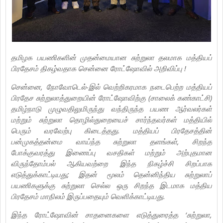
தமிழக பயணிகளின் முதன்மையான சுற்றுலா தலமாக மத்தியப்
பிரதேசம் திகழ்வதாக சென்னை ரோட்ஷோவில் அறிவிப்பு !
சென்னை, நோவோடெல்-இல் வெற்றிகரமாக நடைபெற்ற மத்தியப்
பிரதேச சுற்றுலாத்துறையின் ரோட்ஷோவிற்கு (சாலைக் கண்காட்சி)
தமிழ்நாடு முழுவதிலுமிருந்து வந்திருந்த பயண ஆர்வலர்கள்
மற்றும் சுற்றுலா தொழில்துறையைச் சார்ந்தவர்கள் மத்தியில்
பெரும் வரவேற்பு கிடைத்தது. மத்தியப் பிரதேசத்தின்
பன்முகத்தன்மை வாய்ந்த சுற்றுலா தளங்கள், சிறந்த
போக்குவரத்து இணைப்பு வசதிகள் மற்றும் அற்புதமான
விருந்தோம்பல் ஆகியவற்றை இந்த நிகழ்ச்சி சிறப்பாக
எடுத்துக்காட்டியது; இதன் மூலம் தென்னிந்திய சுற்றுலாப்
பயணிகளுக்கு சுற்றுலா செல்ல ஒரு சிறந்த இடமாக மத்திய
பிரதேசம் மாநிலம் இருப்பதையும் வெளிக்காட்டியது.
இந்த ரோட்ஷோவின் சாதனைகளை எடுத்துரைத்த ‘சுற்றுலா,