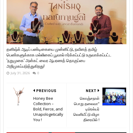
தனிஷ்க் ஆடிப் பண்டிகையை முன்னிட்டு, நவீனத் தமிழ்
பெண்களுக்காக மல்லிகைப் பூவால் ஈர்க்கப்பட்டு உருவாக்கப்பட்ட
'நறுமுகை' அன்கட் வைர ஆபரணத் தொகுப்பை
அறிமுகப்படுத்துகிறது!
July 31, 2026
0
PREVIOUS
NEXT
Honey Bee
கொஞ்சநாள்
Collection –
பொறு தலைவா”
Bold, Fierce, and
டிரெல்யர்
Unapologetically
வெளியீட்டு விழா
You !
திரையில் !