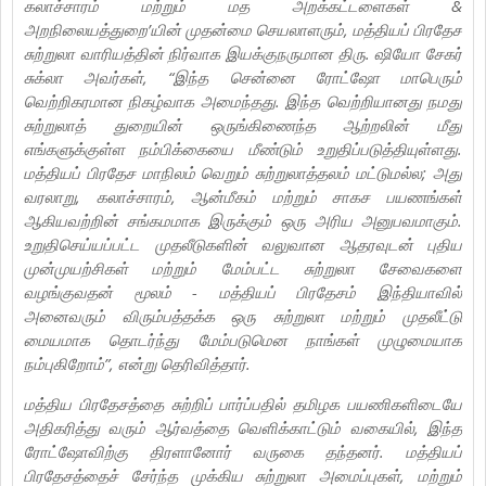
கலாச்சாரம் மற்றும் மத அறக்கட்டளைகள் &
அறநிலையத்துறை’யின் முதன்மை செயலாளரும், மத்தியப் பிரதேச
சுற்றுலா வாரியத்தின் நிர்வாக இயக்குநருமான திரு. ஷியோ சேகர்
சுக்லா அவர்கள், “இந்த சென்னை ரோட்ஷோ மாபெரும்
வெற்றிகரமான நிகழ்வாக அமைந்தது. இந்த வெற்றியானது நமது
சுற்றுலாத் துறையின் ஒருங்கிணைந்த ஆற்றலின் மீது
எங்களுக்குள்ள நம்பிக்கையை மீண்டும் உறுதிப்படுத்தியுள்ளது.
மத்தியப் பிரதேச மாநிலம் வெறும் சுற்றுலாத்தலம் மட்டுமல்ல; அது
வரலாறு, கலாச்சாரம், ஆன்மீகம் மற்றும் சாகச பயணங்கள்
ஆகியவற்றின் சங்கமமாக இருக்கும் ஒரு அரிய அனுபவமாகும்.
உறுதிசெய்யப்பட்ட முதலீடுகளின் வலுவான ஆதரவுடன் புதிய
முன்முயற்சிகள் மற்றும் மேம்பட்ட சுற்றுலா சேவைகளை
வழங்குவதன் மூலம் - மத்தியப் பிரதேசம் இந்தியாவில்
அனைவரும் விரும்பத்தக்க ஒரு சுற்றுலா மற்றும் முதலீட்டு
மையமாக தொடர்ந்து மேம்படுமென நாங்கள் முழுமையாக
நம்புகிறோம்”, என்று தெரிவித்தார்.
மத்திய பிரதேசத்தை சுற்றிப் பார்ப்பதில் தமிழக பயணிகளிடையே
அதிகரித்து வரும் ஆர்வத்தை வெளிக்காட்டும் வகையில், இந்த
ரோட்ஷோவிற்கு திரளானோர் வருகை தந்தனர். மத்தியப்
பிரதேசத்தைச் சேர்ந்த முக்கிய சுற்றுலா அமைப்புகள், மற்றும்