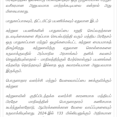
வசீகரமான அனுபவமாக மாற்றக்கூடியவை என்றால் அது
மிகையாகாது.
பாதுகாப்பாகவும், திட்டமிட்டு பயணிக்கவும் ஏதுவான இடம்
சுற்றுலா பயணிகளின் பாதுகாப்பை உறுதி செய்வதற்கான
நடவடிக்கைகளை சிறப்பாக செயல்படுத்தி வரும் மத்திய பிரதேசம்
ஒரு பாதுகாப்பான மற்றும் ஒழுங்கமைக்பட்ட சுற்றுலா மையமாகத்
திகழ்கிறது. சுற்றுலாவிற்கு ஏதுவான கொள்கைகளை
உருவாக்குவதில் அம்மாநில அரசாங்கம் தனிக் கவனம்
செலுத்தியுள்ளதால் - மாநிலத்திற்குள் மேற்கொள்ளும் பயணங்கள்
எந்தவித தொந்தரவும் இல்லாத ஒரு சுவாரஸ்யமான அனுபவமாக
இருக்கும்.
பொருளாதார வளர்ச்சி மற்றும் வேலைவாய்ப்பை ஊக்குவிக்கும்
சுற்றுலா
சுற்றுலாவின் குறிப்பிடத்தக்க வளர்ச்சி காரணமாக மத்தியப்
பிரதேச மாநிலத்தின் பொருளாதாரம் கணிசமாக
உயர்ந்துள்ளதோடு, ஆயிரக்கணக்கான வேலை வாய்ப்புகளையும்
உருவாக்கியுள்ளது. 2024-இல் 133 மில்லியனுக்கும் அதிகமான