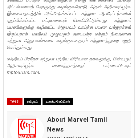
திட்டங்களைத் தொகுத்து வழங்குவதோடு, அதன் அதிகாரப்பூர்வ
இணையதளத்தில் அங்கீகரிக்கப்பட்ட சுற்றுலா ஆபரேட்டர்களின்
புதுப்பிக்கப்பட்ட பட்டியலையும் வெளியிட்டுள்ளது. சுற்றுலாப்
பயணிகளுக்கு வழிகாட்ட அனுபவம் வாய்ந்த பயண வல்லுநர்கள்
இருப்பதால், மாநிலம் முழுவதும் தடையற்ற மற்றும் நிறைவான
சுற்றுலா அனுபவங்களை வழங்குவதையும் சுற்றுலாத்துறை உறுதி
செய்துள்ளது.
மத்தியப் பிரதேச சுற்றுலா பற்றிய விரிவான தகவலுக்கு, பின்வரும்
அதிகாரப்பூர்வ வலைத்தளத்தைப் பார்வையிடவும்
mptourism.com.
TAGS:
தமிழகம்
தலைப்பு செய்திகள்
About Marvel Tamil
News
Marvel Tamil News