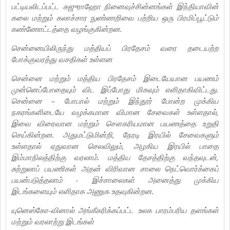
பட்டியலிடப்பட்ட கஜுராஹோ நினைவுச்சின்னங்கள் இந்தியாவின்
கலை மற்றும் கலாச்சார நுண்ணறிவை பற்றிய ஒரு பிரமிப்பூட்டும்
கண்ணோட்டத்தை வழங்குகின்றன.
சென்னையிலிருந்து மத்தியப் பிரதேசம் வரை தடையற்ற
போக்குவரத்து வசதிகள் உள்ளன
சென்னை மற்றும் மத்திய பிரதேசம் இடையேயான பயணம்
முன்னெப்போதையும் விட இப்போது மிகவும் எளிதாகிவிட்டது.
சென்னை – போபால் மற்றும் இந்தூர் போன்ற முக்கிய
நகரங்களிடையே வழக்கமான விமான சேவைகள் உள்ளதால்,
இவை விரைவான மற்றும் சௌகரியமான பயணத்தை உறுதி
செய்கின்றன. அதுமட்டுமின்றி, நேரடி இரயில் சேவைகளும்
உள்ளதால் ஏதுவான செலவிலும், அழகிய இரயில் பாதை
இம்மாநிலத்திற்கு வரலாம். மத்திய தேசத்திற்கு வந்தவுடன்,
சுற்றுலாப் பயணிகள் அதன் விரிவான சாலை நெட்வொர்க்கைப்
பயன்படுத்தலாம் - இச்சாலைகள் அனைத்து முக்கிய
இடங்களையும் எளிதாக அணுக உதவுகின்றன.
யுனெஸ்கோ-வினால் அங்கீகரிக்கப்பட்ட உலக பாரம்பரிய தளங்கள்
மற்றும் வரலாற்று இடங்கள்