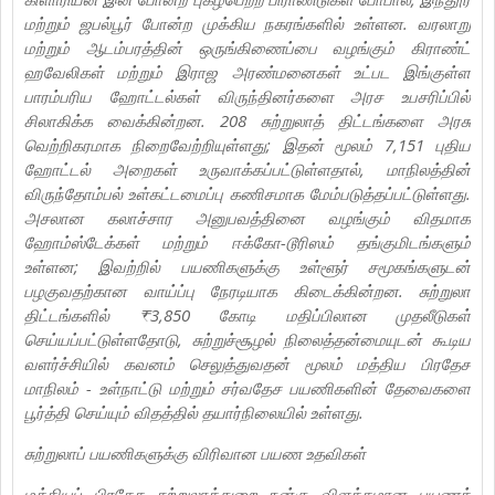
மற்றும் ஜபல்பூர் போன்ற முக்கிய நகரங்களில் உள்ளன. வரலாறு
மற்றும் ஆடம்பரத்தின் ஒருங்கிணைப்பை வழங்கும் கிராண்ட்
ஹவேலிகள் மற்றும் இராஜ அரண்மனைகள் உட்பட இங்குள்ள
பாரம்பரிய ஹோட்டல்கள் விருந்தினர்களை அரச உபசரிப்பில்
சிலாகிக்க வைக்கின்றன. 208 சுற்றுலாத் திட்டங்களை அரசு
வெற்றிகரமாக நிறைவேற்றியுள்ளது; இதன் மூலம் 7,151 புதிய
ஹோட்டல் அறைகள் உருவாக்கப்பட்டுள்ளதால், மாநிலத்தின்
விருந்தோம்பல் உள்கட்டமைப்பு கணிசமாக மேம்படுத்தப்பட்டுள்ளது.
அசலான கலாச்சார அனுபவத்தினை வழங்கும் விதமாக
ஹோம்ஸ்டேக்கள் மற்றும் ஈக்கோ-டூரிஸம் தங்குமிடங்களும்
உள்ளன; இவற்றில் பயணிகளுக்கு உள்ளூர் சமூகங்களுடன்
பழகுவதற்கான வாய்ப்பு நேரடியாக கிடைக்கின்றன. சுற்றுலா
திட்டங்களில் ₹3,850 கோடி மதிப்பிலான முதலீடுகள்
செய்யப்பட்டுள்ளதோடு, சுற்றுச்சூழல் நிலைத்தன்மையுடன் கூடிய
வளர்ச்சியில் கவனம் செலுத்துவதன் மூலம் மத்திய பிரதேச
மாநிலம் - உள்நாட்டு மற்றும் சர்வதேச பயணிகளின் தேவைகளை
பூர்த்தி செய்யும் விதத்தில் தயார்நிலையில் உள்ளது.
சுற்றுலாப் பயணிகளுக்கு விரிவான பயண உதவிகள்
மத்தியப் பிரதேச சுற்றுலாத்துறை நன்கு விளக்கமான பயணத்