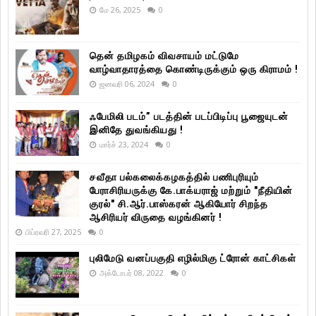
மே 26, 2025
0
தென் தமிழகம் விவசாயம் மட்டுமே
வாழ்வாதாரத்தை கொண்டிருக்கும் ஒரு கிராமம் !
ஜனவரி 06, 2024
0
ஃபேமிலி படம்” படத்தின் படப்பிடிப்பு பூஜையுடன்
இனிதே துவங்கியது !
மார்ச் 23, 2024
0
சவீதா பல்கலைக்கழகத்தில் பணிபுரியும்
பேராசிரியருக்கு கே.பாக்யராஜ் மற்றும் "நீதியின்
குரல்" சி.ஆர்.பாஸ்கரன் ஆகியோர் சிறந்த
ஆசிரியர் விருதை வழங்கினர் !
பிப்ரவரி 27, 2025
0
புலிமேடு வனப்பகுதி எழில்மிகு ட்ரோன் காட்சிகள்
அக்டோபர் 08, 2022
0