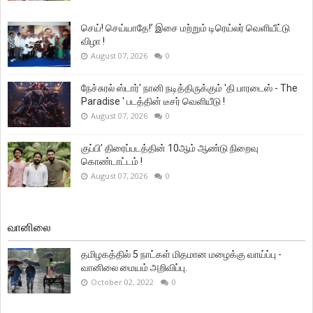
செய்! செய்யாதே!’ இசை மற்றும் டிரெய்லர் வெளியீட்டு
விழா !
August 07, 2026
0
நேச்சுரல் ஸ்டார்' நானி நடித்திருக்கும் 'தி பாரடைஸ் - The
Paradise ' படத்தின் டீசர் வெளியீடு !
August 07, 2026
0
குப்பி’ திரைப்படத்தின் 10ஆம் ஆண்டு நிறைவு
கொண்டாட்டம் !
August 07, 2026
0
வானிலை
தமிழகத்தில் 5 நாட்கள் மிதமான மழைக்கு வாய்ப்பு -
வானிலை மையம் அறிவிப்பு.
October 02, 2022
0