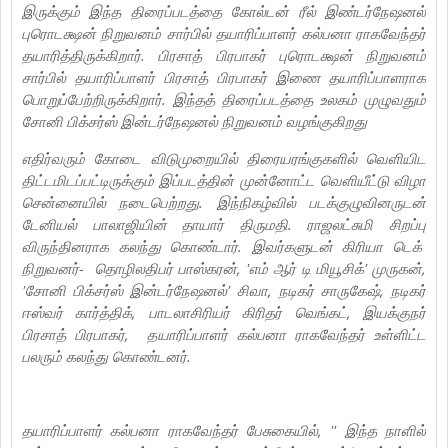
இருக்கும் இந்த திரைப்படத்தை கோல்டன் ரீல் இண்டர்நேஷனல்
புரொடக்ஷன் நிறுவனம் சார்பில் தயாரிப்பாளர் கல்பனா ராகவேந்தர்
தயாரித்திருக்கிறார். பிரசாத் பிரபாகர் புரொடக்ஷன் நிறுவனம்
சார்பில் தயாரிப்பாளர் பிரசாத் பிரபாகர் இணை தயாரிப்பாளராக
பொறுப்பேற்றிருக்கிறார். இந்தத் திரைப்படத்தை உலகம் முழுவதும்
சோனி பிக்சர்ஸ் இன்டர்நேஷனல் நிறுவனம் வழங்குகிறது
எதிர்வரும் கோடை விடுமுறையில் திரையரங்குகளில் வெளியிட
திட்டமிடப்பட்டிருக்கும் இப்படத்தின் முன்னோட்ட வெளியீட்டு விழா
சென்னையில் நடைபெற்றது. இந்நிகழ்வில் படக்குழுவினருடன்
டேனியல் பாலாஜியின் தாயார் திருமதி. ராஜலட்சுமி சிறப்பு
விருந்தினராக கலந்து கொண்டார். இவர்களுடன் கிரியா டெக்
நிறுவனர்- தொழிலதிபர் பாஸ்கரன், 'எம் ஆர் டி மியூசிக்' முருகன்,
'சோனி பிக்சர்ஸ் இன்டர்நேஷனல்' சிவா, நடிகர் சாருகேஷ், நடிகர்
ஈஸ்வர் கார்த்திக், பாடலாசிரியர் கிரிதர் வெங்கட், இயக்குநர்
பிரசாத் பிரபாகர், தயாரிப்பாளர் கல்பனா ராகவேந்தர் உள்ளிட்ட
பலரும் கலந்து கொண்டனர்.
தயாரிப்பாளர் கல்பனா ராகவேந்தர் பேசுகையில், '' இந்த நாளில்