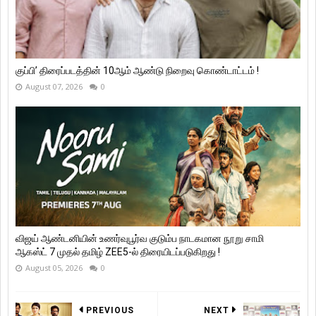
குப்பி’ திரைப்படத்தின் 10ஆம் ஆண்டு நிறைவு கொண்டாட்டம் !
August 07, 2026
0
விஜய் ஆண்டனியின் உணர்வுபூர்வ குடும்ப நாடகமான நூறு சாமி
ஆகஸ்ட் 7 முதல் தமிழ் ZEE5-ல் திரையிடப்படுகிறது !
August 05, 2026
0
PREVIOUS
NEXT