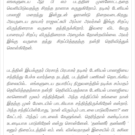
எங்களுடைய ஆர் பி எம் படத்தின் முன்னோட்டத்தை
வெளியிடுவதற்கு சிறந்த நாளாக கருதுகிறோம். நடிகர் டேனியல்
பாலாஜி மறைந்து இன்றுடன் ஓராண்டு நிறைவடைகிறது.
அவருடைய தாயார் ராஜலட்சுமி அம்மா அவர்கள் இங்கு சிறப்பு
விருந்தினராக வருகை தந்திருக்கிறார். இவரை விட வேறு
யாரையும் சிறப்பு விருந்தினராக அழைக்க தோன்றவில்லை. அவர்
இங்கு வருகை தந்து சிறப்பித்ததற்கு நன்றி தெரிவித்துக்
கொள்கிறேன்.
படத்தின் இயக்குநர் பிரசாத் பிரபாகர் நடிகர் டேனியல் பாலாஜியை
சந்தித்து பேச்சு வார்த்தை நடத்தி, படத்தின் பணிகள் தொடங்கிய
நிலையில்.. எங்களுடைய தயாரிப்பு நிறுவனத்தில் நடிக்க சம்மதம்
தெரிவித்ததற்காக நன்றி தெரிவிப்பதற்காக டேனியல் பாலாஜியை
காணொளி மூலம் சந்தித்தேன். அந்த சந்திப்பில் உங்களை நான்
இதற்கு முன் மேடையில் பாடகியாக சந்தித்திருக்கிறேன் என்றார்.
அந்த சந்திப்பின்போது, 'நான் விரும்பும் பாடலை பாடுவீர்களா?' என
கேட்டார். அந்தப் பாடலைக் கேளுங்கள். தெரிந்தால் கண்டிப்பாக
உடனடியாக பாடுகிறேன் என்று சொன்னேன். 'தண்ணீர் தண்ணீர் '
எனும் திரைப்படத்தில் எம். எஸ். விஸ்வநாதன் இசையில் பி. சுசிலா