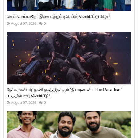
செய்! செய்யாதே!’ இசை மற்றும் டிரெய்லர் வெளியீட்டு விழா !
August 07, 2026
0
நேச்சுரல் ஸ்டார்' நானி நடித்திருக்கும் 'தி பாரடைஸ் - The Paradise '
படத்தின் டீசர் வெளியீடு !
August 07, 2026
0