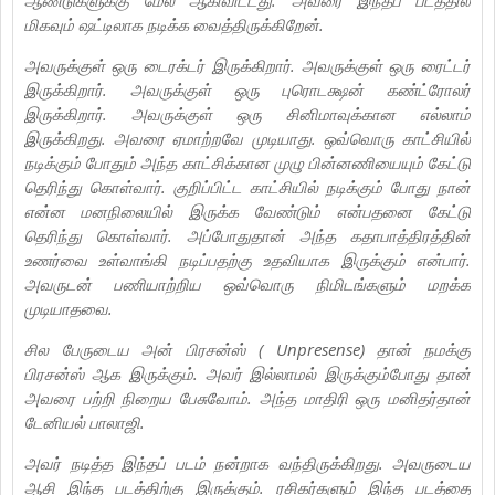
மிகவும் ஷட்டிலாக நடிக்க வைத்திருக்கிறேன்.
அவருக்குள் ஒரு டைரக்டர் இருக்கிறார். அவருக்குள் ஒரு ரைட்டர்
இருக்கிறார். அவருக்குள் ஒரு புரொடக்ஷன் கண்ட்ரோலர்
இருக்கிறார். அவருக்குள் ஒரு சினிமாவுக்கான எல்லாம்
இருக்கிறது. அவரை ஏமாற்றவே முடியாது. ஒவ்வொரு காட்சியில்
நடிக்கும் போதும் அந்த காட்சிக்கான முழு பின்னணியையும் கேட்டு
தெரிந்து கொள்வார். குறிப்பிட்ட காட்சியில் நடிக்கும் போது நான்
என்ன மனநிலையில் இருக்க வேண்டும் என்பதனை கேட்டு
தெரிந்து கொள்வார். அப்போதுதான் அந்த கதாபாத்திரத்தின்
உணர்வை உள்வாங்கி நடிப்பதற்கு உதவியாக இருக்கும் என்பார்.
அவருடன் பணியாற்றிய ஒவ்வொரு நிமிடங்களும் மறக்க
முடியாதவை.
சில பேருடைய அன் பிரசன்ஸ் ( Unpresense) தான் நமக்கு
பிரசன்ஸ் ஆக இருக்கும். அவர் இல்லாமல் இருக்கும்போது தான்
அவரை பற்றி நிறைய பேசுவோம். அந்த மாதிரி ஒரு மனிதர்தான்
டேனியல் பாலாஜி.
அவர் நடித்த இந்தப் படம் நன்றாக வந்திருக்கிறது. அவருடைய
ஆசி இந்த படத்திற்கு இருக்கும். ரசிகர்களும் இந்த படத்தை