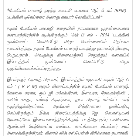
*டேனியல் பாலாஜி நடித்த கடைசி படமான 'ஆர் பி எம் (RPM) '
படத்தின் டிரெய்லரை அவரது தாயார் வெளியிட்டார்*
நடிகர் டேனியல் பாலாஜி கதையின் நாயகனாக முதன்மையான
கதாபாத்திரத்தில் நடித்திருக்கும் 'ஆர் பி எம் - RPM 'படத்தின்
முன்னோட்ட வெளியீட்டு விழா சென்னையில் சிறப்பாக
நடைபெற்றது. நடிகர் டேனியல் பாலாஜி மறைந்து ஓராண்டு நிறைவு
பெறுவதால்.. அவருக்கு நினைவஞ்சலி செலுத்தும் வகையில்
இப்படத்தின் முன்னோட்ட வெளியீட்டு விழா
ஒருங்கிணைக்கப்பட்டிருந்தது.
இயக்குநர் பிரசாத் பிரபாகர் இயக்கத்தில் உருவாகி வரும் 'ஆர் பி
எம் ' ( R P M) எனும் திரைப்படத்தில் நடிகர் டேனியல் பாலாஜி,
கோவை சரளா, ஒய் ஜி மகேந்திரன், இளவரசு, தேவதர்ஷினி ,
சுனில் சுகதா, ஈஸ்வர் கிருஷ்ணா, தயா பிரசாத் உள்ளிட்ட பலர்
நடித்திருக்கிறார்கள். அனியன் சித்திரசாலா ஒளிப்பதிவு
செய்திருக்கும் இந்த திரைப்படத்திற்கு ஜெ. செபாஸ்டியன்
ரோஸாரியோ இசையமைத்திருக்கிறார். படத்தொகுப்பு பணிகளை
ஆண்டனி மேற்கொள்ள சண்டை காட்சிகளை ஸ்டன்னர் சாம்
அமைத்திருக்கிறார். கிரைம் வித் சஸ்பென்ஸ் திரில்லராக தயாராகி