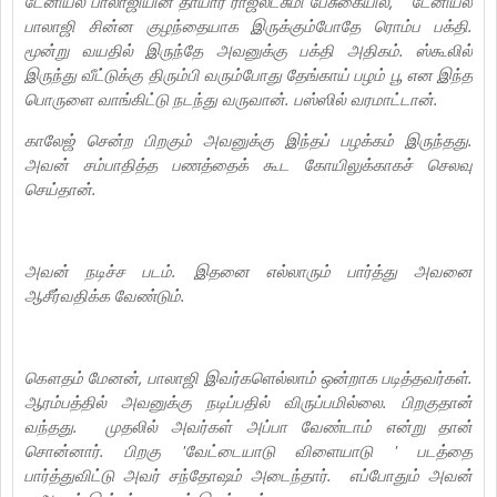
டேனியல் பாலாஜியின் தாயார் ராஜலட்சுமி பேசுகையில், '' டேனியல்
பாலாஜி சின்ன குழந்தையாக இருக்கும்போதே ரொம்ப பக்தி.
மூன்று வயதில் இருந்தே அவனுக்கு பக்தி அதிகம். ஸ்கூலில்
இருந்து வீட்டுக்கு திரும்பி வரும்போது தேங்காய் பழம் பூ என இந்த
பொருளை வாங்கிட்டு நடந்து வருவான். பஸ்ஸில் வரமாட்டான்.
காலேஜ் சென்ற பிறகும் அவனுக்கு இந்தப் பழக்கம் இருந்தது.
அவன் சம்பாதித்த பணத்தைக் கூட கோயிலுக்காகச் செலவு
செய்தான்.
அவன் நடிச்ச படம். இதனை எல்லாரும் பார்த்து அவனை
ஆசீர்வதிக்க வேண்டும்.
கௌதம் மேனன், பாலாஜி இவர்களெல்லாம் ஒன்றாக படித்தவர்கள்.
ஆரம்பத்தில் அவனுக்கு நடிப்பதில் விருப்பமில்லை. பிறகுதான்
வந்தது. முதலில் அவர்கள் அப்பா வேண்டாம் என்று தான்
சொன்னார். பிறகு 'வேட்டையாடு விளையாடு ' படத்தை
பார்த்துவிட்டு அவர் சந்தோஷம் அடைந்தார். எப்போதும் அவன்