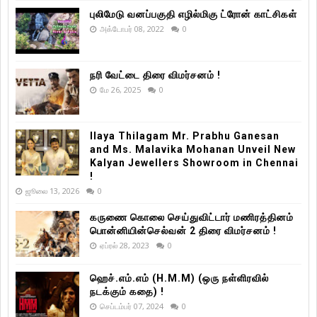
புலிமேடு வனப்பகுதி எழில்மிகு ட்ரோன் காட்சிகள்
அக்டோபர் 08, 2022
0
நரி வேட்டை திரை விமர்சனம் !
மே 26, 2025
0
Ilaya Thilagam Mr. Prabhu Ganesan
and Ms. Malavika Mohanan Unveil New
Kalyan Jewellers Showroom in Chennai
!
ஜூலை 13, 2026
0
கருணை கொலை செய்துவிட்டார் மணிரத்தினம்
பொன்னியின்செல்வன் 2 திரை விமர்சனம் !
ஏப்ரல் 28, 2023
0
ஹெச்.எம்.எம் (H.M.M) (ஒரு நள்ளிரவில்
நடக்கும் கதை) !
செப்டம்பர் 07, 2024
0