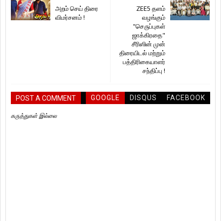
அறம் செய் திரை
ZEE5 தளம்
விமர்சனம் !
வழங்கும்
"செருப்புகள்
ஜாக்கிரதை"
சீரிஸின் முன்
திரையிடல் மற்றும்
பத்திரிகையாளர்
சந்திப்பு !
GOOGLE
DISQUS
FACEBOOK
POST A COMMENT
கருத்துகள் இல்லை