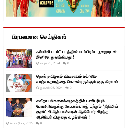
பிரபலமான செய்திகள்
ஃபேமிலி படம்” படத்தின் படப்பிடிப்பு பூஜையுடன்
இனிதே துவங்கியது !
மார்ச் 23, 2024
0
தென் தமிழகம் விவசாயம் மட்டுமே
வாழ்வாதாரத்தை கொண்டிருக்கும் ஒரு கிராமம் !
ஜனவரி 06, 2024
0
சவீதா பல்கலைக்கழகத்தில் பணிபுரியும்
பேராசிரியருக்கு கே.பாக்யராஜ் மற்றும் "நீதியின்
குரல்" சி.ஆர்.பாஸ்கரன் ஆகியோர் சிறந்த
ஆசிரியர் விருதை வழங்கினர் !
பிப்ரவரி 27, 2025
0