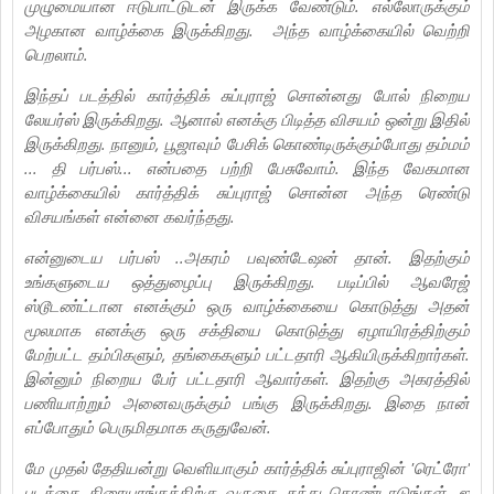
முழுமையான ஈடுபாட்டுடன் இருக்க வேண்டும். எல்லோருக்கும்
அழகான வாழ்க்கை இருக்கிறது. அந்த வாழ்க்கையில் வெற்றி
பெறலாம்.
இந்தப் படத்தில் கார்த்திக் சுப்புராஜ் சொன்னது போல் நிறைய
லேயர்ஸ் இருக்கிறது. ஆனால் எனக்கு பிடித்த விசயம் ஒன்று இதில்
இருக்கிறது. நானும், பூஜாவும் பேசிக் கொண்டிருக்கும்போது தம்மம்
... தி பர்பஸ்... என்பதை பற்றி பேசுவோம். இந்த வேகமான
வாழ்க்கையில் கார்த்திக் சுப்புராஜ் சொன்ன அந்த ரெண்டு
விசயங்கள் என்னை கவர்ந்தது.
என்னுடைய பர்பஸ் ..அகரம் பவுண்டேஷன் தான். இதற்கும்
உங்களுடைய ஒத்துழைப்பு இருக்கிறது. படிப்பில் ஆவரேஜ்
ஸ்டூடண்ட்டான எனக்கும் ஒரு வாழ்க்கையை கொடுத்து அதன்
மூலமாக எனக்கு ஒரு சக்தியை கொடுத்து ஏழாயிரத்திற்கும்
மேற்பட்ட தம்பிகளும், தங்கைகளும் பட்டதாரி ஆகியிருக்கிறார்கள்.
இன்னும் நிறைய பேர் பட்டதாரி ஆவார்கள். இதற்கு அகரத்தில்
பணியாற்றும் அனைவருக்கும் பங்கு இருக்கிறது. இதை நான்
எப்போதும் பெருமிதமாக கருதுவேன்.
மே முதல் தேதியன்று வெளியாகும் கார்த்திக் சுப்புராஜின் 'ரெட்ரோ'
படத்தை திரையரங்கத்திற்கு வருகை தந்து கொண்டாடுங்கள். ஐ