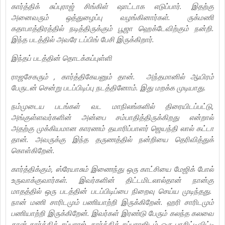
கார்த்திக் சுப்புராஜ் சிங்கிள் ஷாட்டாக எடுப்பார். இதற்கு
அனைவரும் ஒத்துழைப்பு வழங்கினார்கள். ருக்மணி
கதாபாத்திரத்தில் நடித்திருக்கும் பூஜா ஹெக்டேவிற்கும் நன்றி.
இந்த படத்தில் அவரே டப்பிங் பேசி இருக்கிறார்.
இந்தப் படத்தின் தொடக்கப்புள்ளி
ராஜசேகரும் , கார்த்திகேயனும் தான். அந்தமானில் ஆயிரம்
பேருடன் சென்று படப்பிடிப்பு நடத்தினோம். இது மறக்க முடியாது.
நம்முடைய படங்கள் வட மாநிலங்களில் திரையிடப்பட்டு,
அங்குள்ளவர்களின் அன்பை சம்பாதித்திருக்கிறது என்றால்
அதற்கு முக்கியமான காரணம் தயாரிப்பாளர் ஜெயந்தி லால் கட்டா
தான். அவருக்கு இந்த தருணத்தில் நன்றியை தெரிவித்துக்
கொள்கிறேன்.
கார்த்திக்கும், ஸ்ரேயாசும் இணைந்து ஒரு காட்சியை மேஜிக் போல்
உருவாக்குவார்கள். இவர்களின் திட்டமிடலால்தான் நான்கு
மாதத்தில் ஒரு படத்தின் படப்பிடிப்பை நிறைவு செய்ய முடிந்தது.
நான் மணி சாரிடமும் பணியாற்றி இருக்கிறேன். ஹரி சாரிடமும்
பணியாற்றி இருக்கிறேன். இவர்கள் இரண்டு பேரும் கலந்த கலவை
தான் கார்த்திக் சுப்புராஜ். கார்த்திக் சுப்புராஜிடம் ஒரு பாசிட்டிவிட்டி