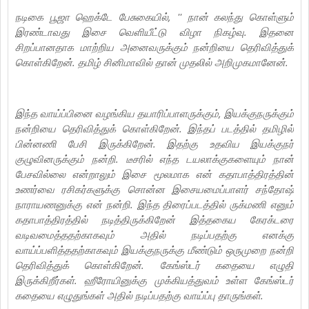
நடிகை பூஜா ஹெக்டே பேசுகையில், '' நான் கலந்து கொள்ளும்
இரண்டாவது இசை வெளியீட்டு விழா நிகழ்வு. இதனை
சிறப்பானதாக மாற்றிய அனைவருக்கும் நன்றியை தெரிவித்துக்
கொள்கிறேன். தமிழ் சினிமாவில் தான் முதலில் அறிமுகமானேன்.
இந்த வாய்ப்பினை வழங்கிய தயாரிப்பாளருக்கும், இயக்குநருக்கும்
நன்றியை தெரிவித்துக் கொள்கிறேன். இந்தப் படத்தில் தமிழில்
பின்னணி பேசி இருக்கிறேன். இதற்கு உதவிய இயக்குநர்
குழுவினருக்கும் நன்றி. டீசரில் எந்த டயலாக்குகளையும் நான்
பேசவில்லை என்றாலும் இசை மூலமாக என் கதாபாத்திரத்தின்
உணர்வை ரசிகர்களுக்கு சொன்ன இசையமைப்பாளர் சந்தோஷ்
நாராயணனுக்கு என் நன்றி. இந்த திரைப்படத்தில் ருக்மணி எனும்
கதாபாத்திரத்தில் நடித்திருக்கிறேன் இத்தகைய கேரக்டரை
வடிவமைத்ததற்காகவும் அதில் நடிப்பதற்கு எனக்கு
வாய்ப்பளித்ததற்காகவும் இயக்குநருக்கு மீண்டும் ஒருமுறை நன்றி
தெரிவித்துக் கொள்கிறேன். கேங்ஸ்டர் கதையை எழுதி
இருக்கிறீர்கள். ஹீரோயினுக்கு முக்கியத்துவம் உள்ள கேங்ஸ்டர்
கதையை எழுதுங்கள் அதில் நடிப்பதற்கு வாய்ப்பு தாருங்கள்.