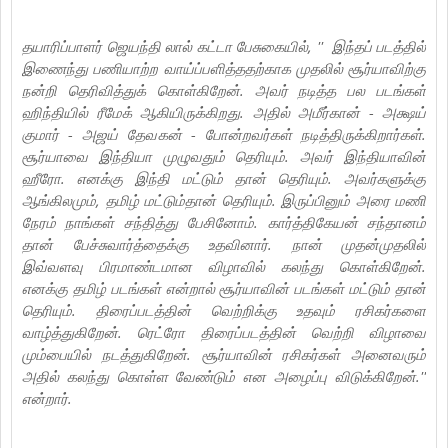
தயாரிப்பாளர் ஜெயந்தி லால் கட்டா பேசுகையில், '' இந்தப் படத்தில்
இணைந்து பணியாற்ற வாய்ப்பளித்ததற்காக முதலில் சூர்யாவிற்கு
நன்றி தெரிவித்துக் கொள்கிறேன். அவர் நடித்த பல படங்கள்
ஹிந்தியில் ரீமேக் ஆகியிருக்கிறது. அதில் அமீர்கான் - அக்ஷய்
குமார் - அஜய் தேவகன் - போன்றவர்கள் நடித்திருக்கிறார்கள்.
சூர்யாவை இந்தியா முழுவதும் தெரியும். அவர் இந்தியாவின்
ஹீரோ. எனக்கு இந்தி மட்டும் தான் தெரியும். அவர்களுக்கு
ஆங்கிலமும், தமிழ் மட்டும்தான் தெரியும். இருப்பினும் அரை மணி
நேரம் நாங்கள் சந்தித்து பேசினோம். கார்த்திகேயன் சந்தானம்
தான் பேச்சுவார்த்தைக்கு உதவினார். நான் முதன்முதலில்
இவ்வளவு பிரமாண்டமான விழாவில் கலந்து கொள்கிறேன்.
எனக்கு தமிழ் படங்கள் என்றால் சூர்யாவின் படங்கள் மட்டும் தான்
தெரியும். திரைப்படத்தின் வெற்றிக்கு உதவும் ரசிகர்களை
வாழ்த்துகிறேன். ரெட்ரோ திரைப்படத்தின் வெற்றி விழாவை
மும்பையில் நடத்துகிறேன். சூர்யாவின் ரசிகர்கள் அனைவரும்
அதில் கலந்து கொள்ள வேண்டும் என அழைப்பு விடுக்கிறேன்.''
என்றார்.