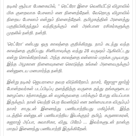
நடிகர் சூர்யா பேசுகையில், '' ரெட்ரோ இசை வெளியீட்டு விழாவில்
மிக குறைவாக பேசலாம் என நினைத்தேன். வேறொரு விழாவில்
நிறைய பேசலாம் என்றும் நினைத்தேன். தமிழகத்தின் அனைத்து
பகுதியிலிருந்தும் வந்திருக்கும் என் அன்பான ரசிகர்களுக்கு
முதலில் நன்றி. நன்றி.
'ரெட்ரோ' என்பது ஒரு காலத்தை குறிக்கிறது. நாம் கடந்து வந்த
காலத்தை குறிப்பது. சினிமாவுக்கு வந்து 28 வருஷம் ஆகிவிட்டது
என்று சொல்கிறார்கள். அந்த காலத்தை என்னால் மறக்க முடியாது.
இந்த அழகான நினைவுகளை கொடுத்த உங்கள் அனைவருக்கும்
என்னுடைய மனமார்ந்த நன்றி.
இன்று நடிகர் ஜெயராமை தவற விடுகிறோம். நாசர், ஜோஜு ஜார்ஜ்
போன்றவர்கள் படப்பிடிப்பு தளத்திற்கு வருகை தந்து தங்களுடைய
உழைப்பை உற்சாகத்துடன் வழங்குவதை பார்க்கும் போது வியப்பாக
இருக்கும். நான் வெற்றி பெற வேண்டும் என உண்மையாக விரும்பும்
நாசர் சாருடன் இணைந்து பணியாற்றியது மகிழ்ச்சி. இந்த
படத்தில் என்னுடன் பணியாற்றிய இயக்குநர் தமிழ், கருணாகரன்,
கஜராஜ் அப்பா, சுவாசிகா, விது, பிரேம் ... இவர்களுடன் நான்கு
மாதம் இணைந்து பணியாற்றி இருக்கிறேன்.