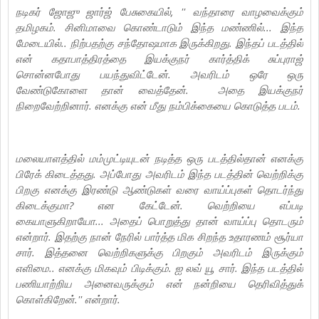
நடிகர் ஜோஜு ஜார்ஜ் பேசுகையில், '' வந்தாரை வாழவைக்கும்
தமிழகம். சினிமாவை கொண்டாடும் இந்த மண்ணில்... இந்த
மேடையில்.. நிற்பதற்கு சந்தோஷமாக இருக்கிறது. இந்தப் படத்தில்
என் கதாபாத்திரத்தை இயக்குநர் கார்த்திக் சுப்புராஜ்
சொன்னபோது பயந்துவிட்டேன். அவரிடம் ஒரே ஒரு
வேண்டுகோளை தான் வைத்தேன். அதை இயக்குநர்
நிறைவேற்றினார். எனக்கு என் மீது நம்பிக்கையை கொடுத்த படம்.
மலையாளத்தில் மம்முட்டியுடன் நடித்த ஒரு படத்தில்தான் எனக்கு
பிரேக் கிடைத்தது. அப்போது அவரிடம் இந்த படத்தின் வெற்றிக்கு
பிறகு எனக்கு இரண்டு ஆண்டுகள் வரை வாய்ப்புகள் தொடர்ந்து
கிடைக்குமா? என கேட்டேன். வெற்றியை எப்படி
கையாளுகிறாயோ... அதைப் பொறுத்து தான் வாய்ப்பு தொடரும்
என்றார். இதற்கு நான் நேரில் பார்த்த மிக சிறந்த உதாரணம் சூர்யா
சார். இத்தனை வெற்றிகளுக்கு பிறகும் அவரிடம் இருக்கும்
எளிமை.. எனக்கு மிகவும் பிடிக்கும். ஐ லவ் யூ சார். இந்த படத்தில்
பணியாற்றிய அனைவருக்கும் என் நன்றியை தெரிவித்துக்
கொள்கிறேன்.'' என்றார்.