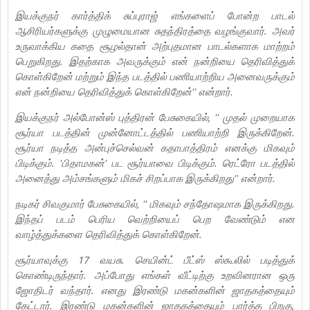
இயக்குநர் கார்த்திக் சுப்புராஜ் எங்களைப் போன்ற பாடல்
ஆசிரியர்களுக்கு முழுமையான சுதந்திரத்தை வழங்குவார். அவர்
உருவாக்கிய கதை சூழல்தான் அற்புதமான பாடல்களாக மாற்றம்
பெறுகிறது. இதற்காக அவருக்கும் என் நன்றியை தெரிவித்துக்
கொள்கிறேன் மற்றும் இந்த படத்தில் பணியாற்றிய அனைவருக்கும்
என் நன்றியை தெரிவித்துக் கொள்கிறேன்'' என்றார்.
இயக்குநர் அல்போன்ஸ் புத்திரன் பேசுகையில், '' முதல் முறையாக
சூர்யா படத்தின் முன்னோட்டத்தில் பணியாற்றி இருக்கிறேன்.
சூர்யா நடித்த அன்புச்செல்வன் கதாபாத்திரம் எனக்கு மிகவும்
பிடிக்கும். 'பிதாமகன்' பட சூர்யாவை பிடிக்கும். ரெட்ரோ படத்தில்
அனைத்து அம்சங்களும் மிகச் சிறப்பாக இருக்கிறது'' என்றார்.
நடிகர் சிவகுமார் பேசுகையில், '' மிகவும் சந்தோஷமாக இருக்கிறது.
இந்தப் படம் பெரிய வெற்றியைப் பெற வேண்டும் என
வாழ்த்துக்களை தெரிவித்துக் கொள்கிறேன்.
சூர்யாவுக்கு 17 வயசு. செயின்ட் பீட்ஸ் ஸ்கூலில் படித்துக்
கொண்டிருந்தார். அப்போது எங்கள் வீட்டிற்கு உறவினரான ஒரு
ஜோதிடர் வந்தார். எனது இரண்டு மகன்களின் ஜாதகத்தையும்
கேட்டார். இரண்டு மகன்களின் ஜாதகத்தையும் பார்த்த பிறகு,