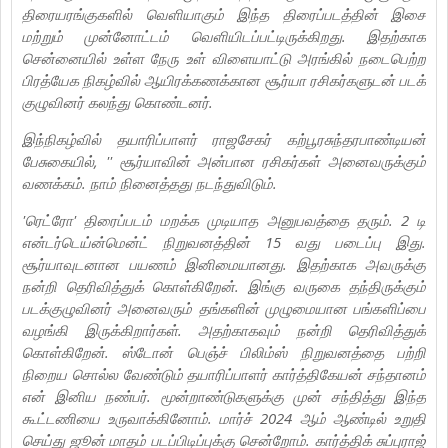
திரையரங்குகளில் வெளியாகும் இந்த திரைப்படத்தின் இசை
மற்றும் முன்னோட்டம் வெளியிடப்பட்டிருக்கிறது. இதற்காக
சென்னையில் உள்ள நேரு உள் விளையாட்டு அரங்கில் நடைபெற்ற
பிரத்யேக நிகழ்வில் ஆயிரக்கணக்கான சூர்யா ரசிகர்களுடன் படக்
குழுவினர் கலந்து கொண்டனர்.
இந்நிகழ்வில் தயாரிப்பாளர் ராஜசேகர் கற்பூரசுந்தரபாண்டியன்
பேசுகையில், '' சூர்யாவின் அன்பான ரசிகர்கள் அனைவருக்கும்
வணக்கம். நாம் நினைத்தது நடந்துவிடும்.
'ரெட்ரோ' திரைப்படம் மறக்க முடியாத அனுபவத்தை தரும். 2 டி
என்டர்டெய்ன்மென்ட் நிறுவனத்தின் 15 வது படைப்பு இது.
சூர்யாவுடனான பயணம் இனிமையானது. இதற்காக அவருக்கு
நன்றி தெரிவித்துக் கொள்கிறேன். இங்கு வருகை தந்திருக்கும்
படக்குழுவினர் அனைவரும் தங்களின் முழுமையான பங்களிப்பை
வழங்கி இருக்கிறார்கள். அதற்காகவும் நன்றி தெரிவித்துக்
கொள்கிறேன். ஸ்டோன் பெஞ்ச் பிலிம்ஸ் நிறுவனத்தை பற்றி
நிறைய சொல்ல வேண்டும் தயாரிப்பாளர் கார்த்திகேயன் சந்தானம்
என் இனிய நண்பர். மூன்றாண்டுகளுக்கு முன் சந்தித்து இந்த
கூட்டணியை உருவாக்கினோம். மார்ச் 2024 ஆம் ஆண்டில் உறுதி
செய்து ஜூன் மாதம் படப்பிடிப்புக்கு சென்றோம். கார்த்திக் சுப்புராஜ்