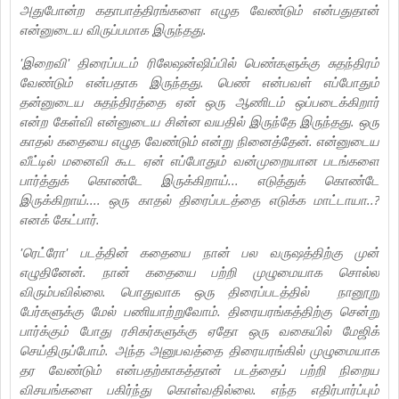
அதுபோன்ற கதாபாத்திரங்களை எழுத வேண்டும் என்பதுதான்
என்னுடைய விருப்பமாக இருந்தது.
'இறைவி' திரைப்படம் ரிலேஷன்ஷிப்பில் பெண்களுக்கு சுதந்திரம்
வேண்டும் என்பதாக இருந்தது. பெண் என்பவள் எப்போதும்
தன்னுடைய சுதந்திரத்தை ஏன் ஒரு ஆணிடம் ஒப்படைக்கிறார்
என்ற கேள்வி என்னுடைய சின்ன வயதில் இருந்தே இருந்தது. ஒரு
காதல் கதையை எழுத வேண்டும் என்று நினைத்தேன். என்னுடைய
வீட்டில் மனைவி கூட ஏன் எப்போதும் வன்முறையான படங்களை
பார்த்துக் கொண்டே இருக்கிறாய்... எடுத்துக் கொண்டே
இருக்கிறாய்.... ஒரு காதல் திரைப்படத்தை எடுக்க மாட்டாயா..?
எனக் கேட்பார்.
'ரெட்ரோ' படத்தின் கதையை நான் பல வருஷத்திற்கு முன்
எழுதினேன். நான் கதையை பற்றி முழுமையாக சொல்ல
விரும்பவில்லை. பொதுவாக ஒரு திரைப்படத்தில் நானூறு
பேர்களுக்கு மேல் பணியாற்றுவோம். திரையரங்கத்திற்கு சென்று
பார்க்கும் போது ரசிகர்களுக்கு ஏதோ ஒரு வகையில் மேஜிக்
செய்திருப்போம். அந்த அனுபவத்தை திரையரங்கில் முழுமையாக
தர வேண்டும் என்பதற்காகத்தான் படத்தைப் பற்றி நிறைய
விசயங்களை பகிர்ந்து கொள்வதில்லை. எந்த எதிர்பார்ப்பும்