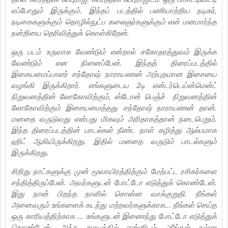
எப்போதும் இருக்கும். இந்தப் படத்தில் பணியாற்றிய நடிகர்,
நடிகைகளுக்கும் தொழில்நுட்ப கலைஞர்களுக்கும் என் மனமார்ந்த
நன்றியை தெரிவித்துக் கொள்கிறேன்.
ஒரு படம் உருவாக வேண்டும் என்றால் சகோதரத்துவம் இருக்க
வேண்டும் என நினைப்பேன். இந்தத் திரைப்படத்தில்
இசையமைப்பாளர் சந்தோஷ் நாராயணன் அற்புதமான இசையை
வழங்கி இருக்கிறார். எங்களுடைய 2டி என்டர்டெய்ன்மென்ட்
நிறுவனத்தின் லோகோவிற்கும், ஸ்டோன் பெஞ்ச் நிறுவனத்தின்
லோகோவிற்கும் இசையமைத்தது சந்தோஷ் நாராயணன் தான்.
மனதை வருடுவது என்பது மிகவும் அரிதாகத்தான் நடைபெறும்.‌
இந்த திரைப்படத்தின் பாடல்கள் நீண்ட நாள் கழித்து ஆல்பமாக
ஹிட் ஆகியிருக்கிறது. இதில் மனதை வருடும் பாடல்களும்
இருக்கிறது.
சிறிது நாட்களுக்கு முன் மூவாயிரத்திற்கும் மேற்பட்ட ரசிகர்களை
சந்தித்திருப்பேன். அவர்களுடன் போட்டோ எடுத்துக் கொண்டேன்.
இது நான் பிறந்த நாளில் சொன்ன வாக்குறுதி. நீங்கள்
அனைவரும் உங்களைக் கடந்து மற்றவர்களுக்காக... நீங்கள் செய்த
ஒரு காரியத்திற்காக ... உங்களுடன் இணைந்து போட்டோ எடுத்துக்
கொண்டேன். அந்த சமயத்தில் என்னிடம், 'நீங்கள் நல்லா