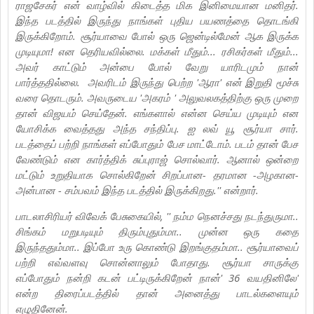
ராஜசேகர் என் வாழ்வில் கிடைத்த மிக இனிமையான மனிதர்.
இந்த படத்தில் இருந்து நாங்கள் புதிய பயணத்தை தொடங்கி
இருக்கிறோம். சூர்யாவை போல் ஒரு ஜென்டில்மேன் ஆக இருக்க
முடியுமா! என தெரியவில்லை. மக்கள் மீதும்... ரசிகர்கள் மீதும்...
அவர் காட்டும் அன்பை போல் வேறு யாரிடமும் நான்
பார்த்ததில்லை. அவரிடம் இருந்து பெற்ற 'ஆரா' என் இறுதி மூச்சு
வரை தொடரும். அவருடைய 'அகரம் ' அலுவலகத்திற்கு ஒரு முறை
தான் விஜயம் செய்தேன். எங்களால் என்ன செய்ய முடியும் என
யோசிக்க வைத்தது அந்த சந்திப்பு. ஐ லவ் யூ சூர்யா சார்.
படத்தைப் பற்றி நாங்கள் எப்போதும் பேச மாட்டோம். படம் தான் பேச
வேண்டும் என கார்த்திக் சுப்புராஜ் சொல்வார். ஆனால் ஒன்றை
மட்டும் உறுதியாக சொல்கிறேன் சிறப்பான- தரமான -அழகான-
அன்பான - சம்பவம் இந்த படத்தில் இருக்கிறது.'' என்றார்.
பாடலாசிரியர் விவேக் பேசுகையில், '' நம்ம நெனச்சது நடந்துருமா..
சிங்கம் மறுபடியும் திரும்புதும்மா.. முன்ன ஒரு கதை
இருந்ததும்மா.. இப்போ உரு கொண்டு இறங்குதம்மா.. சூர்யாவைப்
பற்றி எவ்வளவு சொன்னாலும் போதாது. சூர்யா சாருக்கு
எப்போதும் நன்றி கடன் பட்டிருக்கிறேன் நான்' 36 வயதினிலே'
என்ற திரைப்படத்தில் தான் அனைத்து பாடல்களையும்
எழுதினேன்.