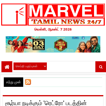
வெள்ளி, ஆகஸ்ட் 7 2026
சற்று முன்
சூர்யா நடிக்கும் 'ரெட்ரோ' படத்தின்