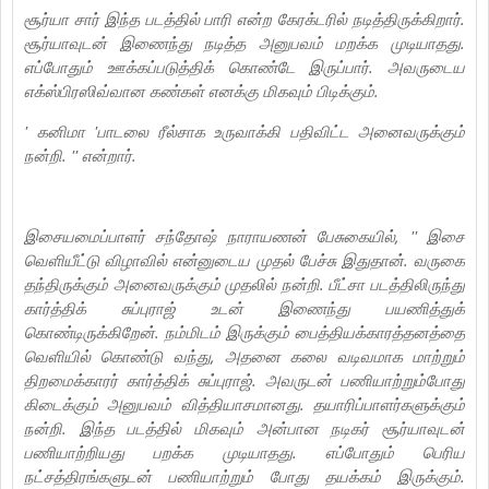
சூர்யா சார் இந்த படத்தில் பாரி என்ற கேரக்டரில் நடித்திருக்கிறார்.
சூர்யாவுடன் இணைந்து நடித்த அனுபவம் மறக்க முடியாதது.
எப்போதும் ஊக்கப்படுத்திக் கொண்டே இருப்பார். அவருடைய
எக்ஸ்பிரஸிவ்வான கண்கள் எனக்கு மிகவும் பிடிக்கும்.
' கனிமா 'பாடலை ரீல்சாக உருவாக்கி பதிவிட்ட அனைவருக்கும்
நன்றி.‌ '' என்றார்.
இசையமைப்பாளர் சந்தோஷ் நாராயணன் பேசுகையில், '' இசை
வெளியீட்டு விழாவில் என்னுடைய முதல் பேச்சு இதுதான். வருகை
தந்திருக்கும் அனைவருக்கும் முதலில் நன்றி. பீட்சா படத்திலிருந்து
கார்த்திக் சுப்புராஜ் உடன் இணைந்து பயணித்துக்
கொண்டிருக்கிறேன். நம்மிடம் இருக்கும் பைத்தியக்காரத்தனத்தை
வெளியில் கொண்டு வந்து, அதனை கலை வடிவமாக மாற்றும்
திறமைக்காரர் கார்த்திக் சுப்புராஜ். அவருடன் பணியாற்றும்போது
கிடைக்கும் அனுபவம் வித்தியாசமானது. தயாரிப்பாளர்களுக்கும்
நன்றி. இந்த படத்தில் மிகவும் அன்பான நடிகர் சூர்யாவுடன்
பணியாற்றியது பறக்க முடியாதது. எப்போதும் பெரிய
நட்சத்திரங்களுடன் பணியாற்றும் போது தயக்கம் இருக்கும்.