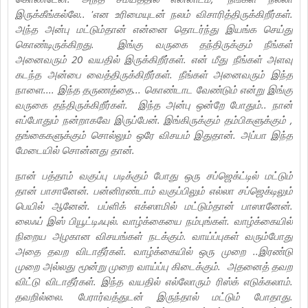
இருக்கீங்கல்லே.. 'என உரிமையுடன் நலம் விசாரித்திருக்கிறீர்கள்.
அந்த அன்பு மட்டும்தான் என்னை தொடர்ந்து இயங்க செய்து
கொண்டிருக்கிறது. இங்கு வருகை தந்திருக்கும் நீங்கள்
அனைவரும் 20 வயதில் இருக்கிறீர்கள். என் மீது நீங்கள் அளவு
கடந்த அன்பை வைத்திருக்கிறீர்கள். நீங்கள் அனைவரும் இந்த
நாளை.... இந்த தருணத்தை... கொண்டாட வேண்டும் என்று இங்கு
வருகை தந்திருக்கிறீர்கள். இந்த அன்பு ஒன்றே போதும்.. நான்
எப்போதும் நன்றாகவே இருப்பேன். இங்கிருக்கும் தம்பிகளுக்கும் ,
தங்கைகளுக்கும் சொல்லும் ஒரே விசயம் இதுதான். அப்பா இந்த
மேடையில் சொன்னது தான்.
நான் பத்தாம் வகுப்பு படிக்கும் போது ஒரு சப்ஜெக்ட்டில் மட்டும்
தான் பாசானேன். பன்னிரண்டாம் வகுப்பிலும் எல்லா சப்ஜெக்டிலும்
பெயில் ஆனேன். பப்ளிக் எக்ஸாமில் மட்டும்தான் பாஸானேன்.
லைஃப் இஸ் பியூட்டிஃபுல். வாழ்க்கையை நம்புங்கள். வாழ்க்கையில்
நிறைய அழகான விசயங்கள் நடக்கும். வாய்ப்புகள் வரும்போது
அதை தவற விடாதீர்கள். வாழ்க்கையில் ஒரு முறை ..இரண்டு
முறை அல்லது மூன்று முறை வாய்ப்பு கிடைக்கும். அதனைத் தவற
விட்டு விடாதீர்கள். இந்த வயதில் எல்லோரும் ரிஸ்க் எடுக்கலாம்.‌
தவறில்லை. பேரார்வத்துடன் இருந்தால் மட்டும் போதாது.