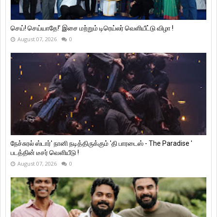
செய்! செய்யாதே!’ இசை மற்றும் டிரெய்லர் வெளியீட்டு விழா !
August 07, 2026
0
நேச்சுரல் ஸ்டார்' நானி நடித்திருக்கும் 'தி பாரடைஸ் - The Paradise '
படத்தின் டீசர் வெளியீடு !
August 07, 2026
0