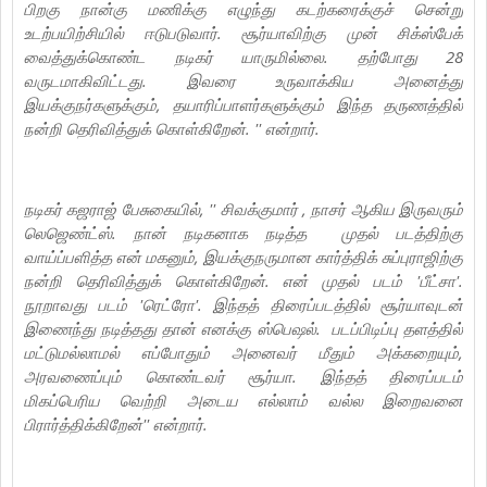
பிறகு நான்கு மணிக்கு எழுந்து கடற்கரைக்குச் சென்று
உடற்பயிற்சியில் ஈடுபடுவார். சூர்யாவிற்கு முன் சிக்ஸ்பேக்
வைத்துக்கொண்ட நடிகர் யாருமில்லை. தற்போது 28
வருடமாகிவிட்டது. இவரை உருவாக்கிய அனைத்து
இயக்குநர்களுக்கும், தயாரிப்பாளர்களுக்கும் இந்த தருணத்தில்
நன்றி தெரிவித்துக் கொள்கிறேன். '' என்றார்.
நடிகர் கஜராஜ் பேசுகையில், '' சிவக்குமார் , நாசர் ஆகிய இருவரும்
லெஜெண்ட்ஸ். நான் நடிகனாக நடித்த முதல் படத்திற்கு
வாய்ப்பளித்த என் மகனும், இயக்குநருமான கார்த்திக் சுப்புராஜிற்கு
நன்றி தெரிவித்துக் கொள்கிறேன். என் முதல் படம் 'பீட்சா'.
நூறாவது படம் 'ரெட்ரோ'. இந்தத் திரைப்படத்தில் சூர்யாவுடன்
இணைந்து நடித்தது தான் எனக்கு ஸ்பெஷல். படப்பிடிப்பு தளத்தில்
மட்டுமல்லாமல் எப்போதும் அனைவர் மீதும் அக்கறையும்,
அரவணைப்பும் கொண்டவர் சூர்யா. இந்தத் திரைப்படம்
மிகப்பெரிய வெற்றி அடைய எல்லாம் வல்ல இறைவனை
பிரார்த்திக்கிறேன்'' என்றார்.