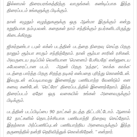
இல்லாமல் திரையரங்கத்திற்கு வாருங்கள். கண்டிப்பாக இந்த
திரைப்படம் உங்களுக்கு பிடிக்கும்.
நான் எழுதும் எழுத்துகளுக்கு ஒரு ஆன்மா இருக்கும் என்று
உறுதியாக நம்புபவன்.‌ கதைகள் நாம் சந்திக்கும் நபர்களிடமிருந்து
கிடைக்கிறது.
ஜிகர்தண்டா டபுள் எக்ஸ் படத்தின் படத்தை நிறைவு செய்த பிறகு
நானும் சூர்யா சாரும் சந்தித்தோம். நான் சூர்யா சாரின் ரசிகன்.
அவருடைய நடிப்பில் வெளியான 'மௌனம் பேசியதே' என்னுடைய
ஃபேவரைட்டான படம். அதன் பிறகு 'நந்தா', 'காக்க காக்க'
படத்தை பார்த்த பிறகு சிறந்த நடிகர் என்பதை புரிந்து கொண்டேன்.
இவருடன் எப்படியாவது இணைந்து பணியாற்ற வேண்டும் என
கனவு கண்டேன். 'ரெட்ரோ' திரைப்படத்தில் இணைந்தோம். இந்த
திரைப்படம் ஏதோ ஒரு வகையில் உங்கள் அனைவருக்கும்
பிடிக்கும்.
படத்தின் படப்பிடிப்பை 90 நாட்கள் நடத்த திட்டமிட்டோம். ஆனால்
82 நாட்களில் தொடர்ச்சியாக பணியாற்றி நிறைவு செய்தோம்.
இதற்காக அர்ப்பணிப்புடன் பணியாற்றிய அனைவருக்கும் இந்த
தருணத்தில் நன்றி தெரிவித்துக் கொள்கிறேன். '' என்றார்.