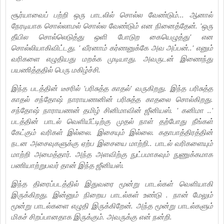
சூர்யாவைப் பற்றி ஒரு பாடலில் சொல்ல வேண்டும்... ஆனால்
நேரடியாக சொல்லாமல் சொல்ல வேண்டும் என நினைத்தேன். 'ஒரு
தீயில சொல்லெடுத்து ஒளி போடுற கையெழுத்து' என
சொல்லியாகிவிட்டது. ' வீரனாம் கர்ணனுக்கே அவ அப்பன்..' எனும்
வரிகளை எழுதியது மறக்க முடியாது. அவருடன் இணைந்து
பயணித்ததில் பெரு மகிழ்ச்சி.
இந்த படத்தின் டீசரில் 'பரிசுத்த காதல்' வருகிறது. இந்த பரிசுத்த
காதல் சந்தோஷ் நாராயணனின் பரிசுத்த காதலை சொல்கிறது.
சந்தோஷ் நாராயணன் தமிழ் சினிமாவின் ஜீனியஸ். ' கனிமா ..'
படத்தின் பாடல் வெளியீட்டிற்கு முதல் நாள் தற்போது நீங்கள்
கேட்கும் வரிகள் இல்லை. இசையும் இல்லை. கதாபாத்திரத்தின்
நடன அசைவுகளுக்கு ஏற்ப இசையை மாற்றி.. பாடல் வரிகளையும்
மாற்றி அமைத்தார். அந்த அளவிற்கு நுட்பமாகவும் நுணுக்கமாக
பணியாற்றுபவர் தான் இந்த ஜீனியஸ்.
இந்த திரைப்படத்தில் இதுவரை மூன்று பாடல்கள் வெளியாகி
இருக்கிறது. இன்னும் நிறைய பாடல்கள் உண்டு . நான் மேலும்
மூன்று பாடல்களை எழுதி இருக்கிறேன். அந்த மூன்று பாடல்களும்
மிகச் சிறப்பானதாக இருக்கும். அவருக்கு என் நன்றி.