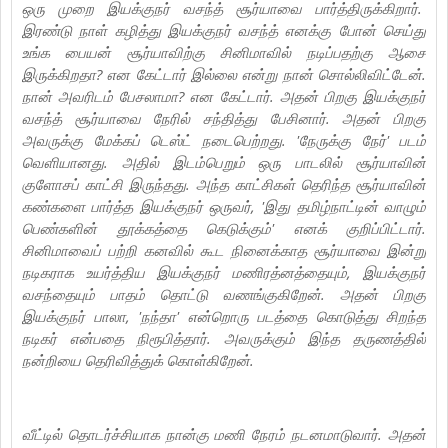
ஒரு முறை இயக்குநர் வசந்த் சூர்யாவை பார்த்திருக்கிறார்.
இரண்டு நாள் கழித்து இயக்குநர் வசந்த் எனக்கு போன் செய்து
உங்க பையன் சூர்யாவிற்கு சினிமாவில் நடிப்பதற்கு ஆசை
இருக்கிறதா? என கேட்டார் இல்லை என்று நான் சொல்லிவிட்டேன்.
நான் அவரிடம் பேசலாமா? என கேட்டார். அதன் பிறகு இயக்குநர்
வசந்த் சூர்யாவை நேரில் சந்தித்து பேசினார். அதன் பிறகு
அவருக்கு மேக்கப் டெஸ்ட் நடைபெற்றது. 'நேருக்கு நேர்' படம்
வெளியானது. அதில் இடம்பெறும் ஒரு பாடலில் சூர்யாவின்
குளோசப் காட்சி இருந்தது. அந்த காட்சிகள் தெரிந்த சூர்யாவின்
கண்களை பார்த்த இயக்குநர் ஒருவர், 'இது தமிழ்நாட்டின் வாழும்
பெண்களின் தூக்கத்தை கெடுக்கும்' எனக் குறிப்பிட்டார்.
சினிமாவைப் பற்றி கனவில் கூட நினைக்காத சூர்யாவை இன்று
நடிகராக உயர்த்திய இயக்குநர் மணிரத்னத்தையும், இயக்குநர்
வசந்தையும் பாதம் தொட்டு வணங்குகிறேன். அதன் பிறகு
இயக்குநர் பாலா, 'நந்தா' என்றொரு படத்தை கொடுத்து சிறந்த
நடிகர் என்பதை நிரூபித்தார். அவருக்கும் இந்த தருணத்தில்
நன்றியை தெரிவித்துக் கொள்கிறேன்.
வீட்டில் தொடர்ச்சியாக நான்கு மணி நேரம் நடனமாடுவார். அதன்