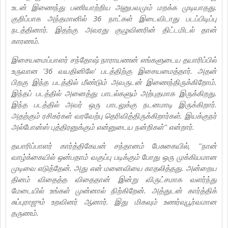
உடன் இணைந்து பணியாற்றிய அனுபவமும் மறக்க முடியாதது.
குறிப்பாக அந்தமானில் 36 நாட்கள் இடைவிடாது படப்பிடிப்பு
நடத்தினார். இதற்கு அவரது குழுவினரின் திட்டமிடல் தான்
காரணம்.
இசையமைப்பாளர் சந்தோஷ் நாராயணன் எங்களுடைய தயாரிப்பில்
உருவான '36 வயதினிலே' படத்திற்கு இசையமைத்தார். அதன்
பிறகு இந்த படத்தில் மீண்டும் அவருடன் இணைந்திருக்கிறோம்.
இந்தப் படத்தில் அனைத்து பாடல்களும் அற்புதமாக இருக்கிறது.
இந்த படத்தில் அவர் ஒரு பாடலுக்கு நடனமாடி இருக்கிறார்.
அதற்கும் ரசிகர்கள் வரவேற்பு தெரிவித்திருக்கிறார்கள். இயக்குநர்
அல்போன்ஸ் புத்திரனுக்கும் என்னுடைய நன்றிகள்'' என்றார்.
தயாரிப்பாளர் கார்த்திகேயன் சந்தானம் பேசுகையில், ''நான்
வாழ்க்கையில் ஒன்பதாம் வகுப்பு படிக்கும் போது ஒரு முக்கியமான
முடிவை எடுத்தேன். அது என் மனைவியை காதலித்தது. அன்றைய
தினம் விதைத்த விதைதான் இன்று விருட்சமாக வளர்ந்து
மேடையில் உங்கள் முன்னால் நிற்கிறேன். அத்துடன் கார்த்திக்
சுப்புராஜும் உறவினர் ஆனார். இது மிகவும் உணர்வுபூர்வமான
தருணம்.