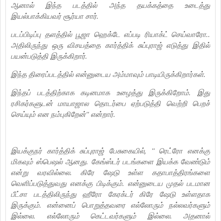
ஆனால் இந்த படத்தில் அந்த தயக்கத்தை உடைத்து
இயல்பாக்கியவர் சூர்யா சார்.
படப்பிடிப்பு தளத்தில் பூஜா ஹெக்டே எப்படி ரியாக்ட் செய்வாரோ..
அதிலிருந்து ஒரு விசயத்தை கார்த்திக் சுப்புராஜ் எடுத்து இதில்
பயன்படுத்தி இருக்கிறார்.
இந்த திரைப்படத்தில் என்னுடைய அம்மாவும் பாடியிருக்கிறார்கள்.
இந்தப் படத்திற்காக கடினமாக உழைத்து இருக்கிறோம். இது
ரசிகர்களுடன் மாயாஜால தொடர்பை ஏற்படுத்தி வெற்றி பெறச்
செய்யும் என நம்புகிறேன்'' என்றார்.
இயக்குநர் கார்த்திக் சுப்புராஜ் பேசுகையில், '' ரெட்ரோ எனக்கு
மிகவும் ஸ்பெஷல் ஆனது. கேங்ஸ்டர் படங்களை இயக்க வேண்டும்
என்று வரவில்லை. கிரே ஷேடு உள்ள கதாபாத்திரங்களை
வெளிப்படுத்துவது எனக்கு பிடிக்கும். என்னுடைய முதல் படமான
பீட்சா படத்திலிருந்து ஹீரோ கேரக்டர் கிரே ஷேடு உள்ளதாக
இருக்கும். என்னைப் பொறுத்தவரை எல்லோரும் நல்லவர்களும்
இல்லை. எல்லோரும் கெட்டவர்களும் இல்லை. அதனால்