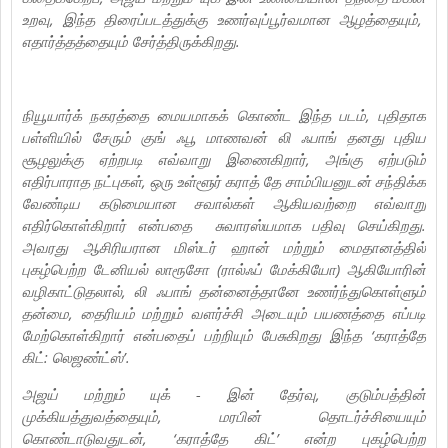
உறவு, இந்த திரைப்படத்துக்கு உணர்வுப்பூர்வமான ஆழத்தையும்,
எதார்த்தத்தையும் சேர்த்திருக்கிறது.
நியூயார்க் நகரத்தை மையமாகக் கொண்ட இந்த படம், புதிதாக
பள்ளியில் சேரும் குங் ஃபூ மாணவன் லி ஃபாங் தனது புதிய
சூழலுக்கு ஏற்றபடி எவ்வாறு இணைகிறார், அங்கு ஏற்படும்
எதிர்பாராத நட்புகள், ஒரு உள்ளூர் கராத் தே சாம்பியனுடன் சந்திக்க
வேண்டிய கடுமையான சவால்கள் ஆகியவற்றை எவ்வாறு
எதிர்கொள்கிறார் என்பதை சுவாரஸ்யமாக பதிவு செய்கிறது.
அவரது ஆசிரியரான மிஸ்டர் ஹான் மற்றும் மைதானத்தில்
புகழ்பெற்ற டேனியல் லாரூசோ (ரால்ஃப் மேக்கியோ) ஆகியோரின்
வழிகாட்டுதலால், லி ஃபாங் தன்னைத்தானே உணர்ந்துகொள்ளும்
தன்மை, தைரியம் மற்றும் வளர்ச்சி அடையும் பயணத்தை எப்படி
மேற்கொள்கிறார் என்பதைப் பற்றியும் பேசுகிறது இந்த ‘கராத்தே
கிட்: லெஜண்ட்ஸ்’.
அஜய் மற்றும் யுக் - இன் தேர்வு, குடும்பத்தின்
முக்கியத்துவத்தையும், மரபின் தொடர்ச்சியையும்
கொண்டாடுவதுடன், ‘கராத்தே கிட்’ என்ற புகழ்பெற்ற