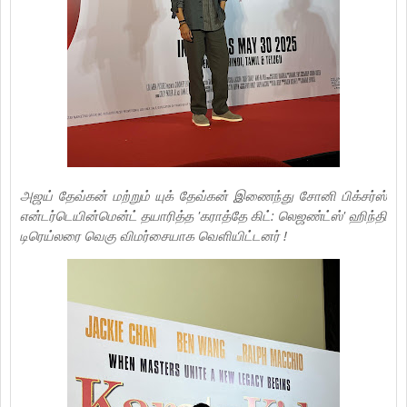
அஜய் தேவ்கன் மற்றும் யுக் தேவ்கன் இணைந்து சோனி பிக்சர்ஸ்
என்டர்டெயின்மென்ட் தயாரித்த 'கராத்தே கிட்: லெஜண்ட்ஸ்' ஹிந்தி
டிரெய்லரை வெகு விமர்சையாக வெளியிட்டனர் !