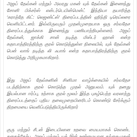
அஜய் தேவ்கன் மற்றும் அவரது மகன் யுக் தேவ்கன் இணைந்து
சோனி பிக்சர்ஸ் என்டர்டெயின்மென்ட் இந்தியா தயாரித்த
‘கராத்தே கிட்: லெஜண்ட்ஸ்’ திரைப்படத்தின் ஹிந்தி டிரெய்லரை
வெளியிட்டனர். இவ்விருவரும் முதன்முறையாக ஒரு சர்வதேச
திரைப்படத்துக்காக இணைந்து பணியாற்றியுள்ளனர். அஜய்
தேவ்கன், ஜாக்கி சான் நடித்த மிஸ்டர் ஹான் என்ற
கதாபாத்திரத்திற்கு குரல் கொடுத்துள்ள நிலையில், யுக் தேவ்கன்
பென் வாங் நடித்த லி ஃபாங் என்ற கதாபாத்திரத்திற்கு குரல்
கொடுத்து அறிமுகமாகிறார்.
இது அஜய் தேவ்கனின் சினிமா வாழ்க்கையில் சர்வதேச
படத்திற்காக குரல் கொடுத்த முதல் அனுபவம். யுக் தனது
இயல்பான ஈர்ப்பு, உற்சாக குரல் மூலம் இந்த புகழ்பெற்ற வரலாற்று
திரைப்படத்தைப் புதிய தலைமுறையினரிடம் கொண்டு சேர்க்கும்
திறமையை வெளிப்படுத்தியிருக்கிறார்
குரு மற்றும் சீடன் இடையிலான உறவை மையமாகக் கொண்ட
கதைக்கேற்ப, அஜய் மற்றும் யுக் இன் உண்மையான தந்தை-மகன்