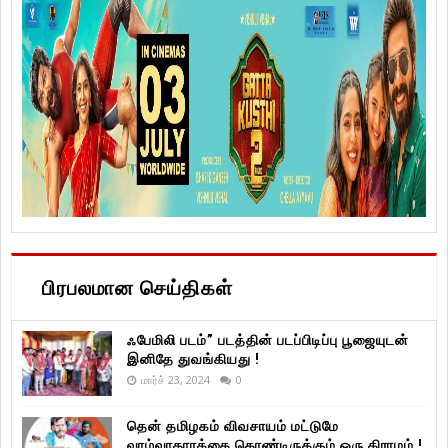
பிரபலமான செய்திகள்
ஃபேமிலி படம்” படத்தின் படப்பிடிப்பு பூஜையுடன்
இனிதே துவங்கியது !
மார்ச் 23, 2024
0
தென் தமிழகம் விவசாயம் மட்டுமே
வாழ்வாதாரத்தை கொண்டிருக்கும் ஒரு கிராமம் !