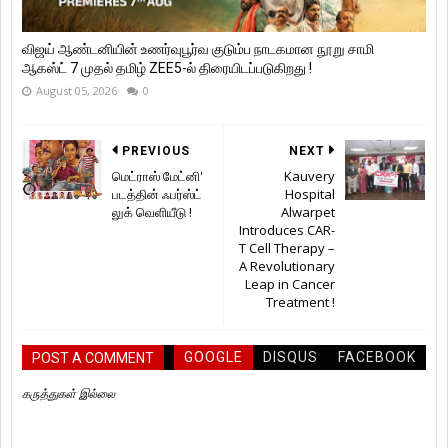
விஜய் ஆண்டனியின் உணர்வுபூர்வ குடும்ப நாடகமான நூறு சாமி
ஆகஸ்ட் 7 முதல் தமிழ் ZEE5-ல் திரையிடப்படுகிறது !
August 05, 2026
0
PREVIOUS
NEXT
மெட்ராஸ் மேட்னி'
Kauvery
படத்தின் ஃபர்ஸ்ட்
Hospital
லுக் வெளியீடு !
Alwarpet
Introduces CAR-
T Cell Therapy –
A Revolutionary
Leap in Cancer
Treatment !
GOOGLE
DISQUS
FACEBOOK
POST A COMMENT
கருத்துகள் இல்லை