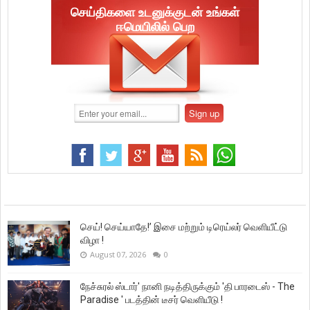
செய்திகளை உடனுக்குடன் உங்கள்
ஈமெயிலில் பெற
செய்! செய்யாதே!’ இசை மற்றும் டிரெய்லர் வெளியீட்டு
விழா !
August 07, 2026
0
நேச்சுரல் ஸ்டார்' நானி நடித்திருக்கும் 'தி பாரடைஸ் - The
Paradise ' படத்தின் டீசர் வெளியீடு !