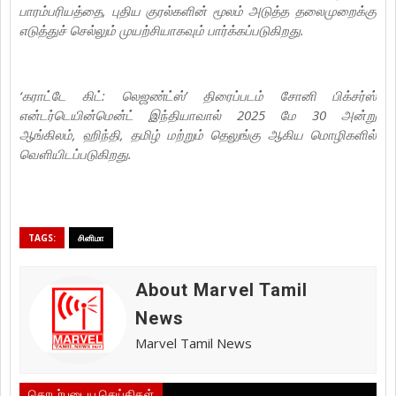
பாரம்பரியத்தை, புதிய குரல்களின் மூலம் அடுத்த தலைமுறைக்கு
எடுத்துச் செல்லும் முயற்சியாகவும் பார்க்கப்படுகிறது.
‘கராட்டே கிட்: லெஜண்ட்ஸ்’ திரைப்படம் சோனி பிக்சர்ஸ்
என்டர்டெயின்மென்ட் இந்தியாவால் 2025 மே 30 அன்று
ஆங்கிலம், ஹிந்தி, தமிழ் மற்றும் தெலுங்கு ஆகிய மொழிகளில்
வெளியிடப்படுகிறது.
TAGS:
சினிமா
About Marvel Tamil
News
Marvel Tamil News
தொடர்புடைய செய்திகள்