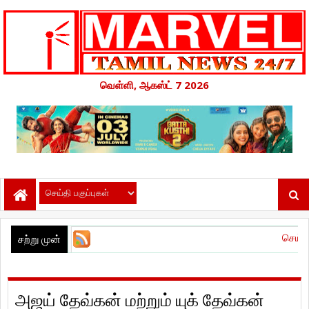
வெள்ளி, ஆகஸ்ட் 7 2026
செய்! செய்யாதே!’ இசை 
சற்று முன்
அஜய் தேவ்கன் மற்றும் யுக் தேவ்கன்