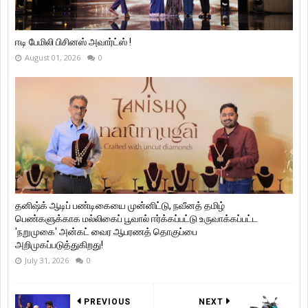
ஈடி பேமிலி பிசினஸ் அவார்ட்ஸ் !
August 01, 2026
0
தனிஷ்க் ஆடிப் பண்டிகையை முன்னிட்டு, நவீனத் தமிழ்
பெண்களுக்காக மல்லிகைப் பூவால் ஈர்க்கப்பட்டு உருவாக்கப்பட்ட
'நறுமுகை' அன்கட் வைர ஆபரணத் தொகுப்பை
அறிமுகப்படுத்துகிறது!
July 31, 2026
0
PREVIOUS
NEXT