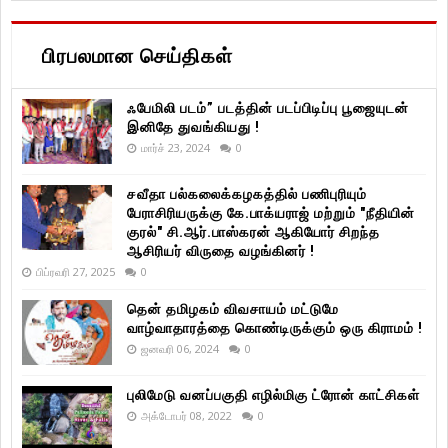
பிரபலமான செய்திகள்
ஃபேமிலி படம்” படத்தின் படப்பிடிப்பு பூஜையுடன்
இனிதே துவங்கியது !
மார்ச் 23, 2024
0
சவீதா பல்கலைக்கழகத்தில் பணிபுரியும்
பேராசிரியருக்கு கே.பாக்யராஜ் மற்றும் "நீதியின்
குரல்" சி.ஆர்.பாஸ்கரன் ஆகியோர் சிறந்த
ஆசிரியர் விருதை வழங்கினர் !
பிப்ரவரி 27, 2025
0
தென் தமிழகம் விவசாயம் மட்டுமே
வாழ்வாதாரத்தை கொண்டிருக்கும் ஒரு கிராமம் !
ஜனவரி 06, 2024
0
புலிமேடு வனப்பகுதி எழில்மிகு ட்ரோன் காட்சிகள்
அக்டோபர் 08, 2022
0