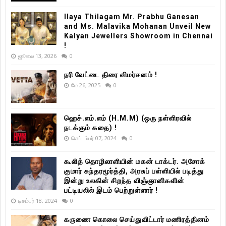
Ilaya Thilagam Mr. Prabhu Ganesan
and Ms. Malavika Mohanan Unveil New
Kalyan Jewellers Showroom in Chennai
!
ஜூலை 13, 2026
0
நரி வேட்டை திரை விமர்சனம் !
மே 26, 2025
0
ஹெச்.எம்.எம் (H.M.M) (ஒரு நள்ளிரவில்
நடக்கும் கதை) !
செப்டம்பர் 07, 2024
0
கூலித் தொழிலாளியின் மகன் டாக்டர். அசோக்
குமார் சுந்தரமூர்த்தி, அரசுப் பள்ளியில் படித்து
இன்று உலகின் சிறந்த விஞ்ஞானிகளின்
பட்டியலில் இடம் பெற்றுள்ளார் !
டிசம்பர் 18, 2024
0
கருணை கொலை செய்துவிட்டார் மணிரத்தினம்