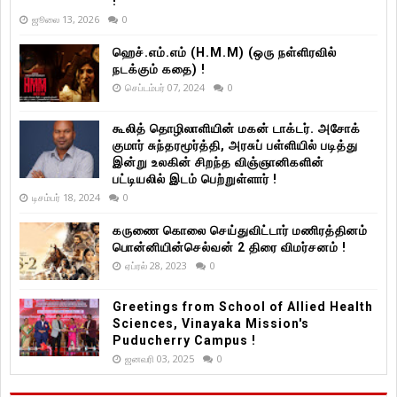
!
ஜூலை 13, 2026
0
ஹெச்.எம்.எம் (H.M.M) (ஒரு நள்ளிரவில்
நடக்கும் கதை) !
செப்டம்பர் 07, 2024
0
கூலித் தொழிலாளியின் மகன் டாக்டர். அசோக்
குமார் சுந்தரமூர்த்தி, அரசுப் பள்ளியில் படித்து
இன்று உலகின் சிறந்த விஞ்ஞானிகளின்
பட்டியலில் இடம் பெற்றுள்ளார் !
டிசம்பர் 18, 2024
0
கருணை கொலை செய்துவிட்டார் மணிரத்தினம்
பொன்னியின்செல்வன் 2 திரை விமர்சனம் !
ஏப்ரல் 28, 2023
0
Greetings from School of Allied Health
Sciences, Vinayaka Mission's
Puducherry Campus !
ஜனவரி 03, 2025
0