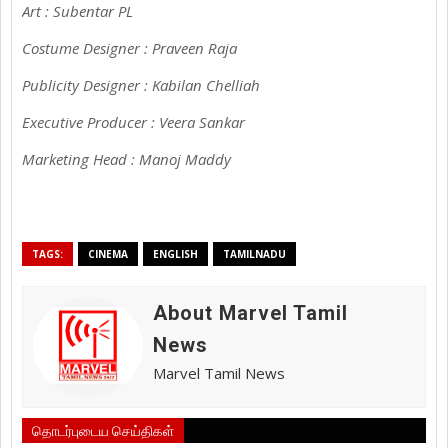
Art : Subentar PL
Costume Designer : Praveen Raja
Publicity Designer : Kabilan Chelliah
Executive Producer : Veera Sankar
Marketing Head : Manoj Maddy
TAGS:
CINEMA
ENGLISH
TAMILNADU
About Marvel Tamil
News
Marvel Tamil News
தொடர்புடைய செய்திகள்