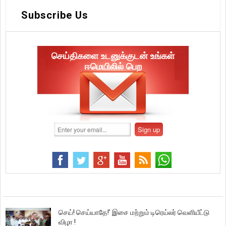
Subscribe Us
செய்திகளை உடனுக்குடன் உங்கள்
ஈமெயிலில் பெற
செய்! செய்யாதே!’ இசை மற்றும் டிரெய்லர் வெளியீட்டு
விழா !