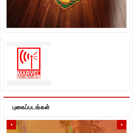
புகைப்படங்கள்