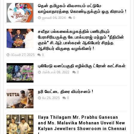
தென் தமிழகம் விவசாயம் மட்டுமே
வாழ்வாதாரத்தை கொண்டிருக்கும் ஒரு கிராமம் !
ஜனவரி 06, 2024
0
சவீதா பல்கலைக்கழகத்தில் பணிபுரியும்
பேராசிரியருக்கு கே.பாக்யராஜ் மற்றும் "நீதியின்
குரல்" சி.ஆர்.பாஸ்கரன் ஆகியோர் சிறந்த
ஆசிரியர் விருதை வழங்கினர் !
பிப்ரவரி 27, 2025
0
புலிமேடு வனப்பகுதி எழில்மிகு ட்ரோன் காட்சிகள்
அக்டோபர் 08, 2022
0
நரி வேட்டை திரை விமர்சனம் !
மே 26, 2025
0
Ilaya Thilagam Mr. Prabhu Ganesan
and Ms. Malavika Mohanan Unveil New
Kalyan Jewellers Showroom in Chennai