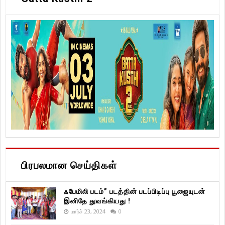
பிரபலமான செய்திகள்
ஃபேமிலி படம்” படத்தின் படப்பிடிப்பு பூஜையுடன்
இனிதே துவங்கியது !
மார்ச் 23, 2024
0