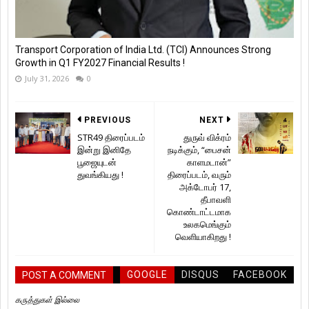
Transport Corporation of India Ltd. (TCI) Announces Strong
Growth in Q1 FY2027 Financial Results !
July 31, 2026
0
PREVIOUS
NEXT
STR49 திரைப்படம்
துருவ் விக்ரம்
இன்று இனிதே
நடிக்கும், “பைசன்
பூஜையுடன்
காளமடான்”
துவங்கியது !
திரைப்படம், வரும்
அக்டோபர் 17,
தீபாவளி
கொண்டாட்டமாக
உலகமெங்கும்
வெளியாகிறது !
GOOGLE
DISQUS
FACEBOOK
POST A COMMENT
கருத்துகள் இல்லை