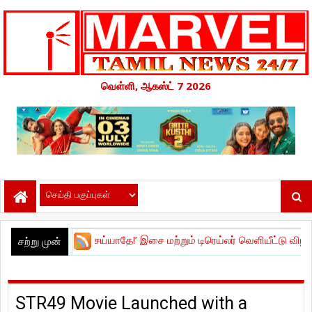
வெள்ளி, ஆகஸ்ட் 7 2026
ெய்! செய்யாதே!’ இசை மற்றும் டிரெய்லர் வெளியீட்டு விழா !
|
நேச்சுரல் ஸ
சற்று முன்
STR49 Movie Launched with a