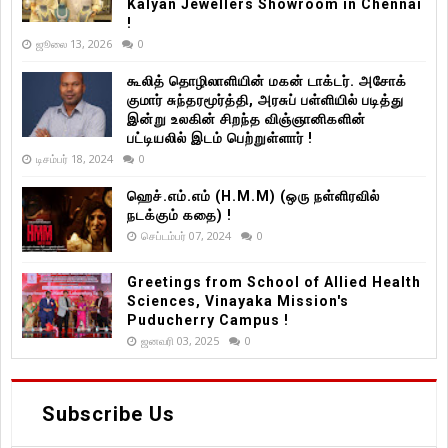
Kalyan Jewellers Showroom in Chennai
!
ஜூலை 13, 2026
0
கூலித் தொழிலாளியின் மகன் டாக்டர். அசோக்
குமார் சுந்தரமூர்த்தி, அரசுப் பள்ளியில் படித்து
இன்று உலகின் சிறந்த விஞ்ஞானிகளின்
பட்டியலில் இடம் பெற்றுள்ளார் !
டிசம்பர் 18, 2024
0
ஹெச்.எம்.எம் (H.M.M) (ஒரு நள்ளிரவில்
நடக்கும் கதை) !
செப்டம்பர் 07, 2024
0
Greetings from School of Allied Health
Sciences, Vinayaka Mission's
Puducherry Campus !
ஜனவரி 03, 2025
0
Subscribe Us