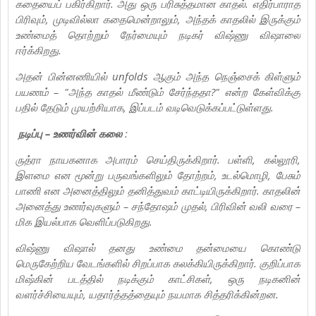
கதையைப் பகிர்கிறார். அது ஒரு பரிசுத்தமான காதல். எதிர்பாராத
பிரிவும், முடிவில்லா கதைமென்றாலும், அந்தக் காதலில் இருக்கும்
உண்மைத் தொற்றும் நேர்மையும் நடிகர் விஷ்ணு விஷாலை
ஈர்க்கிறது.
அதன் பின்னணியில் unfolds ஆகும் அந்த நெஞ்சைக் கிள்ளும்
பயணம் – "அந்த காதல் மீண்டும் சேர்ந்ததா?" என்ற கேள்விக்கு
பதில் தேடும் முயற்சியாக, இப்படம் வடிவெடுக்கப்பட்டுள்ளது.
நடிப்பு – உணர்வின் கலை
:
ருத்ரா நாயகனாக அபாரம் செய்திருக்கிறார். பள்ளி, கல்லூரி,
இளமை என மூன்று பருவங்களிலும் தோற்றம், உடல்மொழி, பேசும்
பாணி என அனைத்திலும் தனித்துவம் காட்டியிருக்கிறார். காதலின்
அனைத்து உணர்வுகளும் – சந்தோஷம் முதல், பிரிவின் வலி வரை –
மிக இயல்பாக வெளிப்படுகிறது.
விஷ்ணு விஷால் தனது உண்மை தன்மையை கொண்டு
மெருகேற்றிய வேடங்களில் சிறப்பாக கலக்கியிருக்கிறார். குறிப்பாக
மிஷ்கின் படத்தில் நடிக்கும் காட்சிகள், ஒரு நடிகனின்
வளர்ச்சியையும், யதார்த்தத்தையும் நயமாக சித்தரிக்கின்றன.