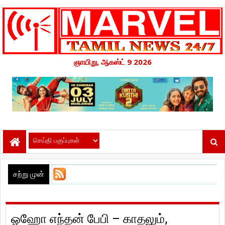
ஞாயிறு, ஆகஸ்ட் 9 2026
சற்று முன்
ஓஹோ எந்தன் பேபி – காதலும்,