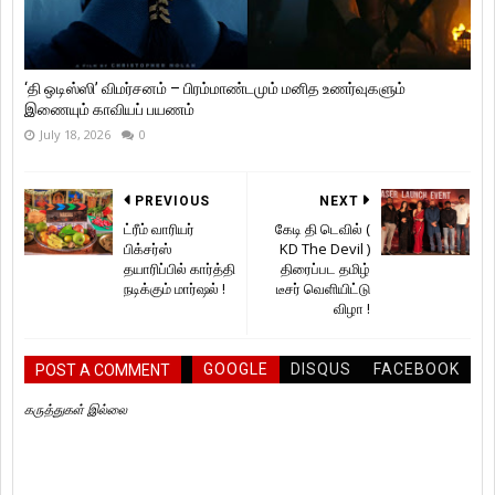
‘தி ஒடிஸ்ஸி’ விமர்சனம் – பிரம்மாண்டமும் மனித உணர்வுகளும்
இணையும் காவியப் பயணம்
July 18, 2026
0
PREVIOUS
NEXT
ட்ரீம் வாரியர்
கேடி தி டெவில் (
பிக்சர்ஸ்
KD The Devil )
தயாரிப்பில் கார்த்தி
திரைப்பட தமிழ்
நடிக்கும் மார்ஷல்‌ !
டீசர் வெளியிட்டு
விழா !
GOOGLE
DISQUS
FACEBOOK
POST A COMMENT
கருத்துகள் இல்லை