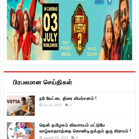
பிரபலமான செய்திகள்
நரி வேட்டை திரை விமர்சனம் !
மே 26, 2025
0
தென் தமிழகம் விவசாயம் மட்டுமே
வாழ்வாதாரத்தை கொண்டிருக்கும் ஒரு கிராமம் !
ஜனவரி 06, 2024
0