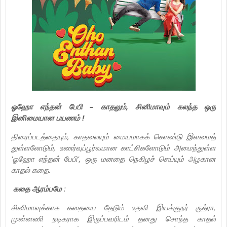
ஓஹோ எந்தன் பேபி – காதலும், சினிமாவும் கலந்த ஒரு
இனிமையான பயணம் !
திரைப்படத்தையும், காதலையும் மையமாகக் கொண்டு இளமைத்
துள்ளலோடும், உணர்வுப்பூர்வமான காட்சிகளோடும் அமைந்துள்ள
'ஓஹோ எந்தன் பேபி', ஒரு மனதை நெகிழச் செய்யும் அழகான
காதல் கதை.
கதை ஆரம்பமே
:
சினிமாவுக்காக கதையை தேடும் உதவி இயக்குநர் ருத்ரா,
முன்னணி நடிகராக இருப்பவரிடம் தனது சொந்த காதல்