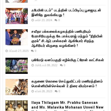
ஃபேமிலி படம்” படத்தின் படப்பிடிப்பு பூஜையுடன்
இனிதே துவங்கியது !
மார்ச் 23, 2024
0
சவீதா பல்கலைக்கழகத்தில் பணிபுரியும்
பேராசிரியருக்கு கே.பாக்யராஜ் மற்றும் "நீதியின்
குரல்" சி.ஆர்.பாஸ்கரன் ஆகியோர் சிறந்த
ஆசிரியர் விருதை வழங்கினர் !
பிப்ரவரி 27, 2025
0
புலிமேடு வனப்பகுதி எழில்மிகு ட்ரோன் காட்சிகள்
அக்டோபர் 08, 2022
0
கருணை கொலை செய்துவிட்டார் மணிரத்தினம்
பொன்னியின்செல்வன் 2 திரை விமர்சனம் !
ஏப்ரல் 28, 2023
0
Ilaya Thilagam Mr. Prabhu Ganesan
and Ms. Malavika Mohanan Unveil New