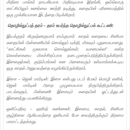
மிதிலா பால்கர் நாயகியாக அதிரடியாக இறங்கி, ஒவ்வொரு
காட்சியிலும் உணர்வை ஊற்றி நடித்து, கதையின் பரிணாமத்தில்
ஒரு முக்கியமான இடத்தை பிடிக்கிறார்.
தொழில்நுட்பத் தரம் – தரம் உயர்ந்த தொழில்நுட்பக் கூட்டணி:
இயக்குநர் கிருஷ்ணகுமார் ராம்குமார்: காதல் கதையை சினிமா
கதையின் பின்னணியில் சொல்லும் யுக்தி, மிகவும் புதுமையானது.
"காட்சிகள் மூலமாக சொல்லுங்கள்; வசனமல்ல!" என்ற
கொள்கையை மிகச்சிறப்பாக நடைமுறைப்படுத்தியிருக்கிறார்.
இளைஞர்கள், குடும்பங்கள் என அனைவரும் உள்வாங்கக்கூடிய
ஒரு காதல் அனுபவத்தை வழங்கியிருக்கிறார்.
இசை – ஜென் மார்டின்: இசை என்பது படம் பேசும் மொழி எனில்,
ஜென் மார்டின் அதை முழுமையாக நிரூபித்திருக்கிறார்.
பாடல்களும், பின்னணி இசையும் கதையின் ஓட்டத்துடன்
இணைந்து பயணிக்கிறது.
ஒளிப்பதிவு – ஹரிஷ் கண்ணன்: இளமை, காதல், சினிமா
சூழ்நிலை ஆகியவற்றை ஒளியால் பேச வைத்திருக்கும் திறமை
பாராட்டத்தக்கது.