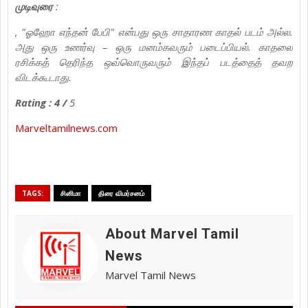
முடிவுரை
:
, "ஓஹோ எந்தன் பேபி" என்பது ஒரு சாதாரண காதல் படம் அல்ல.
அது ஒரு உணர்வு – ஒரு மனம்கவரும் படைப்பியல். காதலை
ரசிக்கத் தெரிந்த ஒவ்வொருவரும் இந்தப் படத்தைத் தவற
விடக்கூடாது.
Rating : 4 /
5
Marveltamilnews.com
TAGS:
சினிமா
திரை விமர்சனம்
About Marvel Tamil
News
Marvel Tamil News