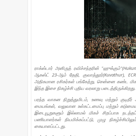
ராக்ஸ்டார் அனிருத் ரவிச்சந்தரின் "ஹுக்கும்"(Huk
ஆகஸ்ட் 23-ஆம் தேதி, குவாத்தூர்(Kuvathur), ECR-
அதிகமான ரசிகர்கள் பங்கேற்று, சென்னை கண்ட மிகப்
இந்த இசை நிகழ்ச்சி புதிய வரலாறு படைத்திருக்கிறது.
பரந்த வாகன நிறுத்துமிடம், உணவு மற்றும் குடிநீர
மையங்கள், வலுவான உள்கட்டமைப்பு மற்றும் கடுமையா
இடையூறுகளும் இல்லாமல் மிகச் சிறப்பாக நடத்தப
பணியாளர்கள் நியமிக்கப்பட்டு, முழு நிகழ்ச்சியிலும
கையாளப்பட்டது.