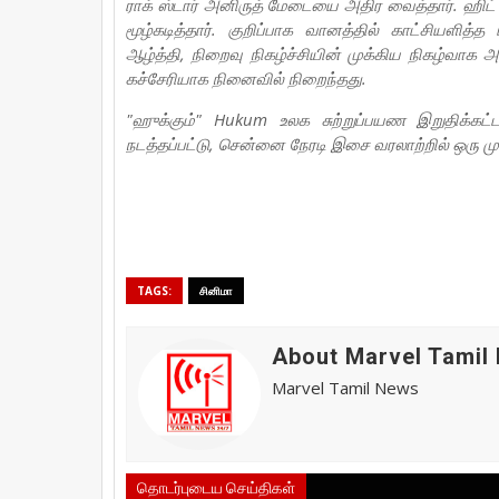
ராக் ஸ்டார் அனிருத் மேடையை அதிர வைத்தார். ஹிட்
மூழ்கடித்தார். குறிப்பாக வானத்தில் காட்சியளித்
ஆழ்த்தி, நிறைவு நிகழ்ச்சியின் முக்கிய நிகழ்வாக 
கச்சேரியாக நினைவில் நிறைந்தது.
"ஹுக்கும்" Hukum உலக சுற்றுப்பயண இறுதிக்கட்ட
நடத்தப்பட்டு, சென்னை நேரடி இசை வரலாற்றில் ஒரு மு
TAGS:
சினிமா
About Marvel Tamil
Marvel Tamil News
தொடர்புடைய செய்திகள்