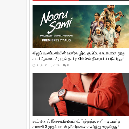
விஜய் ஆண்டனியின் உணர்வுபூர்வ குடும்ப நாடகமான நூறு
சாமி ஆகஸ்ட் 7 முதல் தமிழ் ZEE5-ல் திரையிடப்படுகிறது !
August 05, 2026
0
சாம் சி எஸ் இசையில் மிரட்டும் “ரத்தத்த தா” – டிமான்டி
காலனி 3 முதல் பாடல் ரசிகர்களை கவர்ந்து வருகிறது !