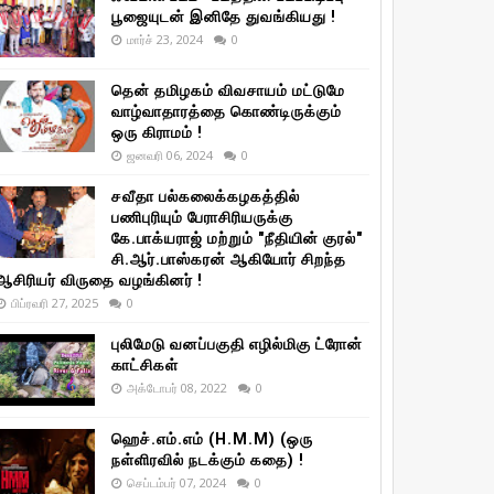
பூஜையுடன் இனிதே துவங்கியது !
மார்ச் 23, 2024
0
தென் தமிழகம் விவசாயம் மட்டுமே
வாழ்வாதாரத்தை கொண்டிருக்கும்
ஒரு கிராமம் !
ஜனவரி 06, 2024
0
சவீதா பல்கலைக்கழகத்தில்
பணிபுரியும் பேராசிரியருக்கு
கே.பாக்யராஜ் மற்றும் "நீதியின் குரல்"
சி.ஆர்.பாஸ்கரன் ஆகியோர் சிறந்த
ஆசிரியர் விருதை வழங்கினர் !
பிப்ரவரி 27, 2025
0
புலிமேடு வனப்பகுதி எழில்மிகு ட்ரோன்
காட்சிகள்
அக்டோபர் 08, 2022
0
ஹெச்.எம்.எம் (H.M.M) (ஒரு
நள்ளிரவில் நடக்கும் கதை) !
செப்டம்பர் 07, 2024
0