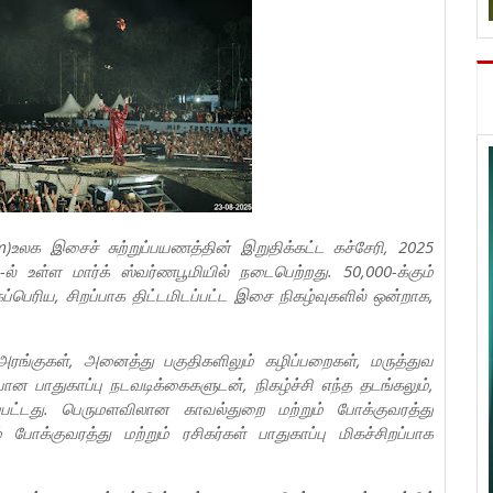
um)உலக இசைச் சுற்றுப்பயணத்தின் இறுதிக்கட்ட கச்சேரி, 2025
ல் உள்ள மார்க் ஸ்வர்ணபூமியில் நடைபெற்றது. 50,000-க்கும்
பெரிய, சிறப்பாக திட்டமிடப்பட்ட இசை நிகழ்வுகளில் ஒன்றாக,
் அரங்குகள், அனைத்து பகுதிகளிலும் கழிப்பறைகள், மருத்துவ
ன பாதுகாப்பு நடவடிக்கைகளுடன், நிகழ்ச்சி எந்த தடங்கலும்,
்பட்டது. பெருமளவிலான காவல்துறை மற்றும் போக்குவரத்து
் போக்குவரத்து மற்றும் ரசிகர்கள் பாதுகாப்பு மிகச்சிறப்பாக