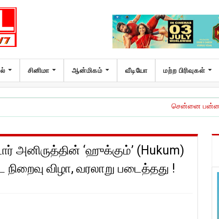
ல்
சினிமா
ஆன்மிகம்
வீடியோ
மற்ற பிரிவுகள்
சென்னை பன்னாட்டு விமான நிலை
ர் அனிருத்தின் ‘ஹுக்கும்’ (Hukum)
ட நிறைவு விழா, வரலாறு படைத்தது !