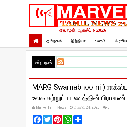
வியாழன், ஆகஸ்ட் 6 2026
தமிழகம்
இந்தியா
உலகம்
அரசிய
சற்று முன்
MARG Swarnabhoomi ) ராக்ஸ்டா
உலக சுற்றுப்பயணத்தின் பிரமாண்
Marvel Tamil News
ஆகஸ்ட் 24, 2025
0
F
T
P
W
S
a
w
i
h
h
c
i
n
a
a