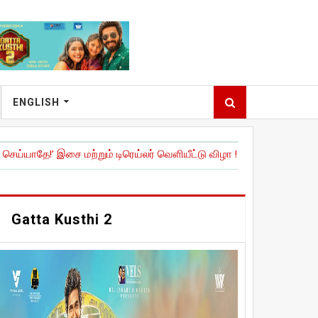
ENGLISH
ை மற்றும் டிரெய்லர் வெளியீட்டு விழா !
|
நேச்சுரல் ஸ்டார்' நானி நடித்திர
Gatta Kusthi 2