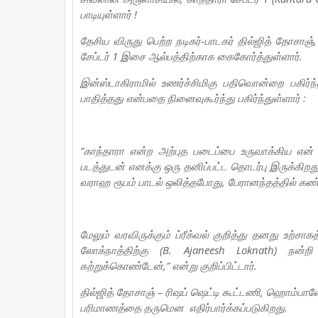
பாடியுள்ளார் !
தேசிய விருது பெற்ற நடிகர்-பாடகர் தில்ஜித் தோசாஞ், 
சேப்டர் 1 இசை ஆல்பத்திற்காக கைகோர்த்துள்ளார்.
இன்ஸ்டாகிராமில் உணர்ச்சிமிகு பதிவொன்றை பகிர்
பாதித்தது என்பதை நினைவுகூர்ந்து பகிர்ந்துள்ளார் :
“காந்தாரா என்ற அற்புத படைப்பை உருவாக்கிய என் 
படத்துடன் எனக்கு ஒரு தனிப்பட்ட தொடர்பு இருக்க
வராஹ ரூபம் பாடல் ஒலித்தபோது, பேரானந்தத்தில் கண்ண
மேலும் வரவிருக்கும் ப்ரீக்வல் குறித்து தனது உற்ச
லோக்நாத்திற்கு (B. Ajaneesh Loknath) நன்ற
கற்றுக்கொண்டேன்,” என்று குறிப்பிட்டார்.
தில்ஜித் தோசாஞ் – ரிஷப் ஷெட்டி கூட்டணி, ஹொம்பாலே ப
பரிமாணத்தை தருமென எதிர்பார்க்கப்படுகிறது.