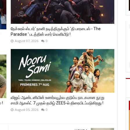
நேச்சுரல் ஸ்டார்' நானி நடித்திருக்கும் 'தி பாரடைஸ் - The
!
Paradise ' படத்தின் டீசர் வெளியீடு !
August 07, 2026
0
விஜய் ஆண்டனியின் உணர்வுபூர்வ குடும்ப நாடகமான நூறு
 !
சாமி ஆகஸ்ட் 7 முதல் தமிழ் ZEE5-ல் திரையிடப்படுகிறது !
August 05, 2026
0