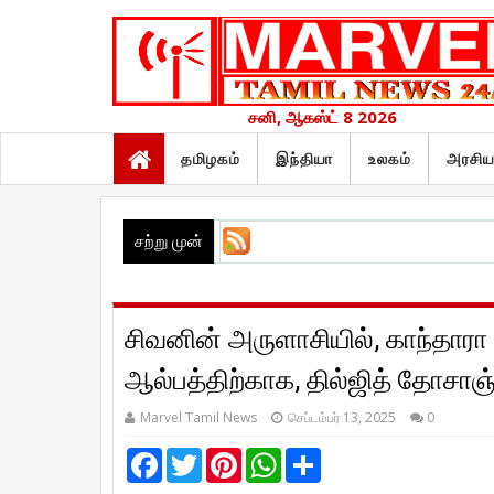
சனி, ஆகஸ்ட் 8 2026
தமிழகம்
இந்தியா
உலகம்
அரசிய
சற்று முன்
சிவனின் அருளாசியில், காந்தாரா 
ஆல்பத்திற்காக, தில்ஜித் தோசாஞ் 
Marvel Tamil News
செப்டம்பர் 13, 2025
0
F
T
P
W
S
a
w
i
h
h
c
i
n
a
a