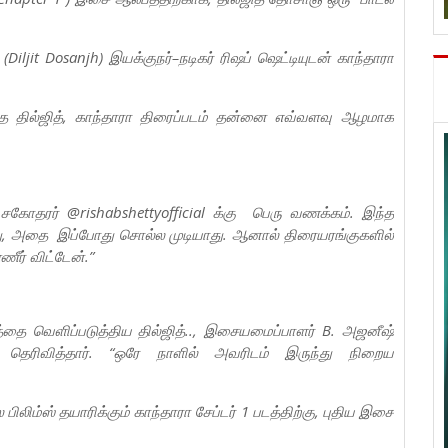
(Diljit Dosanjh) இயக்குநர்–நடிகர் ரிஷப் ஷெட்டியுடன் காந்தாரா
ந்த தில்ஜித், காந்தாரா திரைப்படம் தன்னை எவ்வளவு ஆழமாக
சகோதரர் @rishabshettyofficial க்கு பெரு வணக்கம். இந்த
ிறது, அதை இப்போது சொல்ல முடியாது. ஆனால் திரையரங்குகளில்
ீர் விட்டேன்.”
ாகத்தை வெளிப்படுத்திய தில்ஜித்.., இசையமைப்பாளர் B. அஜனீஷ்
ி தெரிவித்தார். “ஒரே நாளில் அவரிடம் இருந்து நிறைய
ிலிம்ஸ் தயாரிக்கும் காந்தாரா சேப்டர் 1 படத்திற்கு, புதிய இசை