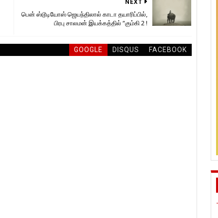
NEXT
பென் ஸ்டூடியோஸ் ஜெயந்திலால் காடா தயாரிப்பில்,
பிரபு சாலமன் இயக்கத்தில் “கும்கி 2 !
GOOGLE
DISQUS
FACEBOOK