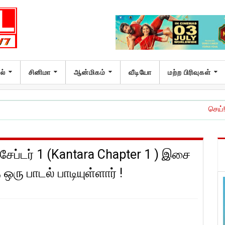
ல்
சினிமா
ஆன்மிகம்
வீடியோ
மற்ற பிரிவுகள்
செய்! செய்யாதே!’ இச
சேப்டர் 1 (Kantara Chapter 1 ) இசை
ஒரு பாடல் பாடியுள்ளார் !