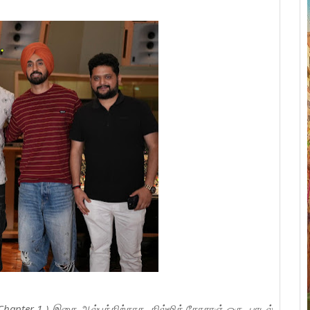
 Chapter 1 ) இசை ஆல்பத்திற்காக, தில்ஜித் தோசாஞ் ஒரு பாடல்