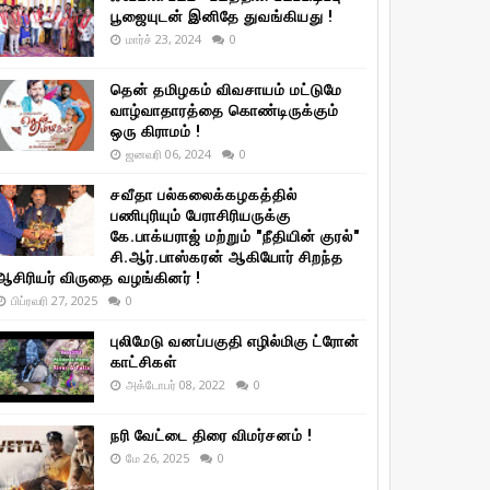
பூஜையுடன் இனிதே துவங்கியது !
மார்ச் 23, 2024
0
தென் தமிழகம் விவசாயம் மட்டுமே
வாழ்வாதாரத்தை கொண்டிருக்கும்
ஒரு கிராமம் !
ஜனவரி 06, 2024
0
சவீதா பல்கலைக்கழகத்தில்
பணிபுரியும் பேராசிரியருக்கு
கே.பாக்யராஜ் மற்றும் "நீதியின் குரல்"
சி.ஆர்.பாஸ்கரன் ஆகியோர் சிறந்த
ஆசிரியர் விருதை வழங்கினர் !
பிப்ரவரி 27, 2025
0
புலிமேடு வனப்பகுதி எழில்மிகு ட்ரோன்
காட்சிகள்
அக்டோபர் 08, 2022
0
நரி வேட்டை திரை விமர்சனம் !
மே 26, 2025
0