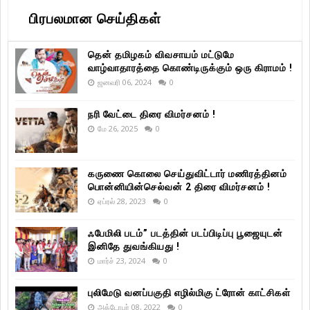
பிரபலமான செய்திகள்
தென் தமிழகம் விவசாயம் மட்டுமே
வாழ்வாதாரத்தை கொண்டிருக்கும் ஒரு கிராமம் !
ஜனவரி 06, 2024
0
நரி வேட்டை திரை விமர்சனம் !
மே 26, 2025
0
கருணை கொலை செய்துவிட்டார் மணிரத்தினம்
பொன்னியின்செல்வன் 2 திரை விமர்சனம் !
ஏப்ரல் 28, 2023
0
ஃபேமிலி படம்” படத்தின் படப்பிடிப்பு பூஜையுடன்
இனிதே துவங்கியது !
மார்ச் 23, 2024
0
புலிமேடு வனப்பகுதி எழில்மிகு ட்ரோன் காட்சிகள்
அக்டோபர் 08, 2022
0