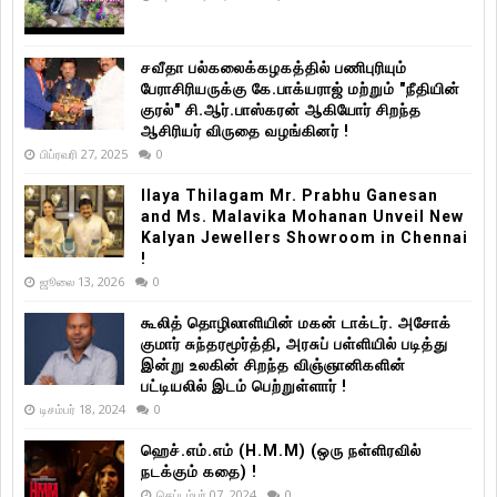
சவீதா பல்கலைக்கழகத்தில் பணிபுரியும்
பேராசிரியருக்கு கே.பாக்யராஜ் மற்றும் "நீதியின்
குரல்" சி.ஆர்.பாஸ்கரன் ஆகியோர் சிறந்த
ஆசிரியர் விருதை வழங்கினர் !
பிப்ரவரி 27, 2025
0
Ilaya Thilagam Mr. Prabhu Ganesan
and Ms. Malavika Mohanan Unveil New
Kalyan Jewellers Showroom in Chennai
!
ஜூலை 13, 2026
0
கூலித் தொழிலாளியின் மகன் டாக்டர். அசோக்
குமார் சுந்தரமூர்த்தி, அரசுப் பள்ளியில் படித்து
இன்று உலகின் சிறந்த விஞ்ஞானிகளின்
பட்டியலில் இடம் பெற்றுள்ளார் !
டிசம்பர் 18, 2024
0
ஹெச்.எம்.எம் (H.M.M) (ஒரு நள்ளிரவில்
நடக்கும் கதை) !
செப்டம்பர் 07, 2024
0