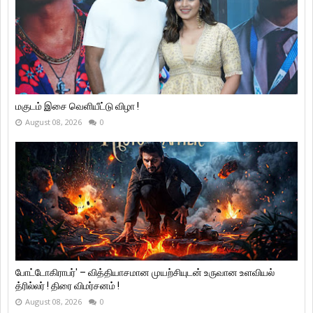
மகுடம் இசை வெளியீட்டு விழா !
August 08, 2026
0
போட்டோகிராபர்' – வித்தியாசமான முயற்சியுடன் உருவான உளவியல்
த்ரில்லர் ! திரை விமர்சனம் !
August 08, 2026
0