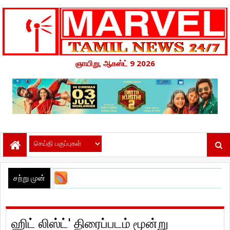
ஞாயிறு, ஆகஸ்ட் 9 2026
சற்று முன்
ஹிட் லிஸ்ட்' திரைப்படம் மூன்று