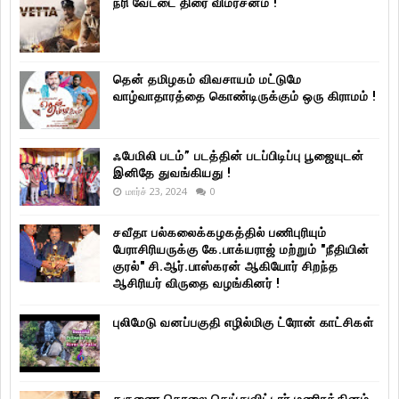
நரி வேட்டை திரை விமர்சனம் !
தென் தமிழகம் விவசாயம் மட்டுமே
வாழ்வாதாரத்தை கொண்டிருக்கும் ஒரு கிராமம் !
ஃபேமிலி படம்” படத்தின் படப்பிடிப்பு பூஜையுடன்
இனிதே துவங்கியது !
மார்ச் 23, 2024
0
சவீதா பல்கலைக்கழகத்தில் பணிபுரியும்
பேராசிரியருக்கு கே.பாக்யராஜ் மற்றும் "நீதியின்
குரல்" சி.ஆர்.பாஸ்கரன் ஆகியோர் சிறந்த
ஆசிரியர் விருதை வழங்கினர் !
புலிமேடு வனப்பகுதி எழில்மிகு ட்ரோன் காட்சிகள்