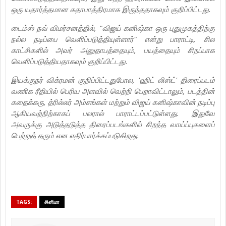
ஒரு யதார்த்தமான கதாபாத்திரமாக இருந்ததாகவும் குறிப்பிட்டது.
டைம்ஸ் நவ் விமர்சனத்தில், "விஜய் கனிஷ்கா ஒரு புதுமுகத்திற்கு
நல்ல நடிப்பை வெளிப்படுத்தியுள்ளார்" என்று பாராட்டி, சில
காட்சிகளில் அவர் அனுதாபத்தையும், பயத்தையும் சிறப்பாக
வெளிப்படுத்தியதாகவும் குறிப்பிட்டது.
இயக்குநர் விக்ரமன் குறிப்பிட்டதுபோல, 'ஹிட் லிஸ்ட்' திரைப்படம்
வணிக ரீதியில் பெரிய அளவில் வெற்றி பெறாவிட்டாலும், படத்தின்
கதைக்கரு, த்ரில்லர் அம்சங்கள் மற்றும் விஜய் கனிஷ்காவின் நடிப்பு
ஆகியவற்றிற்காகப் பலரால் பாராட்டப்பட்டுள்ளது. இதுவே
அவருக்கு அடுத்தடுத்த திரைப்படங்களில் சிறந்த வாய்ப்புகளைப்
பெற்றுத் தரும் என எதிர்பார்க்கப்படுகிறது.
TAGS:
சினிமா