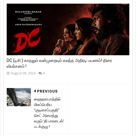
DC (டிசி ) காதலும் வன்முறையும் கலந்த அதிரடி பயணம்! திரை
விமர்சனம் !
August 08, 2026
0
PREVIOUS
ஹைதராபாத்தில்
மிகப்பெரிய
“குடிசைப்பகுதி”
செட் அமைத்து
வரும் ‘தி பாரடைஸ்’
படக்குழு !