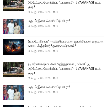
அப்டேட்டை வெளியிட்ட 'வாரணாசி- #VARANASI' படக்
குழு !
August 09, 2026
0
மகுடம் இசை வெளியீட்டு விழா !
August 08, 2026
0
போட்டோகிராபர்' – வித்தியாசமான முயற்சியுடன் உருவான
உளவியல் த்ரில்லர் ! திரை விமர்சனம் !
August 08, 2026
0
நடிகர் மகேஷ்பாபுவின் பிறந்தநாளை முன்னிட்டு,
அப்டேட்டை வெளியிட்ட 'வாரணாசி- #VARANASI' படக்
குழு !
August 09, 2026
0
மகுடம் இசை வெளியீட்டு விழா !
August 08, 2026
0