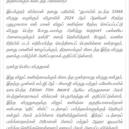
திறமைக்குக் கிடைத்த அங்கீகாரம்
இயக்குநர் விக்ரமன் தனது பதிவில், "துபாயில் நடந்த SIIMA
விருது வழங்கும் விழாவில் 2024 ஆம் ஆண்டின் சிறந்த
புதுமுகமாக என் மகன் விஜய் கனிஷ்கா தேர்வு செய்யப்பட்டு
விருது பெற்ற போது..வாக்கு அளித்து support பண்ணிய
அனைவருக்கும் நன்றி" எனத் தெரிவித்தார். மேலும், வணிக
ரீதியில் படம் எதிர்பார்த்த வெற்றியைப் பெறவில்லை என்றாலும்,
தனது மகனின் உழைப்புக்கும், திறமைக்கும் கிடைத்த இந்த விருது
தனக்கு மகிழ்ச்சி அளிப்பதாகக் குறிப்பிட்டுள்ளார்.
மூன்று பெரிய விருதுகள்
இது விஜய் கனிஷ்காவுக்குக் கிடைத்த மூன்றாவது விருது என்றும்,
இதற்கு முன்னர் எம்.ஜி.ஆர் - சிவாஜி விருது மற்றும் மலேசியாவில்
நடைபெற்ற Edison Film Award ஆகிய விருதுகளை அவர்
பெற்றுள்ளதாகவும் விக்ரமன் பெருமிதத்துடன் குறிப்பிட்டுள்ளார்.
இந்த விருதுகளுக்கு விஜய் கனிஷ்கா தகுதியானவர்தான்
என்பதை 'ஹிட் லிஸ்ட்' படத்தைப் பார்த்தவர்களுக்குத் தெரியும்
என்றும் அவர் நம்பிக்கை தெரிவித்துள்ளார். இந்தப் படத்தைப்
பார்க்காதவர்கள் அமேசான் பிரைம் மற்றும் ஆஹா ஓடிடியில்
பார்த்து தெரிந்துகொள்ளலாம் எனவும் அவர் அழைப்பு விடுத்தார்.