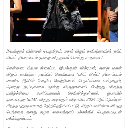
இயக்குநர் விக்ரமன் பெருமிதம்: மகன் விஜய் கனிஷ்காவின் 'ஹிட்
லிஸ்ட்' திரைப்படம் மூன்று விருதுகள் வென்று சாதனை !
சென்னை: பிரபல திரைப்பட இயக்குநர் விக்ரமன், தனது மகன்
விஜய் கனிஷ்கா நடிப்பில் வெளியான 'ஹிட் லிஸ்ட்' திரைப்படம்
வணிக ரீதியில் போதிய வெற்றியைப் பெறவில்லை என்றாலும்,
அவரது நடிப்புக்காக மூன்று விருதுகளைப் பெற்றது மிகுந்த
மகிழ்ச்சியை அளிப்பதாகத் தெரிவித்துள்ளார். துபாயில்
நடைபெற்ற SIIMA விருது வழங்கும் விழாவில் 2024 ஆம் ஆண்டின்
சிறந்த புதுமுகமாகத் தேர்ந்தெடுக்கப்பட்டு, விஜய் கனிஷ்கா விருது
பெற்றதை தனது சமூக வலைத்தளப் பக்கத்தில் பெருமையுடன்
பகிர்ந்துள்ளார்.