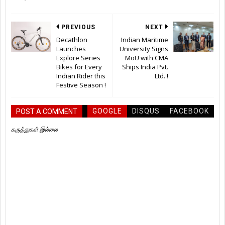
PREVIOUS
NEXT
Decathlon
Indian Maritime
Launches
University Signs
Explore Series
MoU with CMA
Bikes for Every
Ships India Pvt.
Indian Rider this
Ltd. !
Festive Season !
GOOGLE
DISQUS
FACEBOOK
POST A COMMENT
கருத்துகள் இல்லை