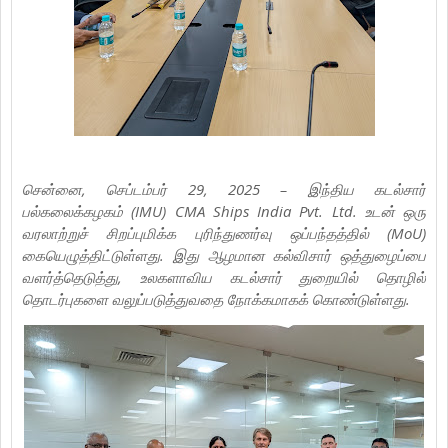
சென்னை, செப்டம்பர் 29, 2025 – இந்திய கடல்சார்
பல்கலைக்கழகம் (IMU) CMA Ships India Pvt. Ltd. உடன் ஒரு
வரலாற்றுச் சிறப்புமிக்க புரிந்துணர்வு ஒப்பந்தத்தில் (MoU)
கையெழுத்திட்டுள்ளது. இது ஆழமான கல்விசார் ஒத்துழைப்பை
வளர்த்தெடுத்து, உலகளாவிய கடல்சார் துறையில் தொழில்
தொடர்புகளை வலுப்படுத்துவதை நோக்கமாகக் கொண்டுள்ளது.