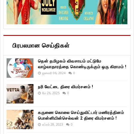
பிரபலமான செய்திகள்
தென் தமிழகம் விவசாயம் மட்டுமே
வாழ்வாதாரத்தை கொண்டிருக்கும் ஒரு கிராமம் !
ஜனவரி 06, 2024
0
நரி வேட்டை திரை விமர்சனம் !
மே 26, 2025
0
கருணை கொலை செய்துவிட்டார் மணிரத்தினம்
பொன்னியின்செல்வன் 2 திரை விமர்சனம் !
ஏப்ரல் 28, 2023
0