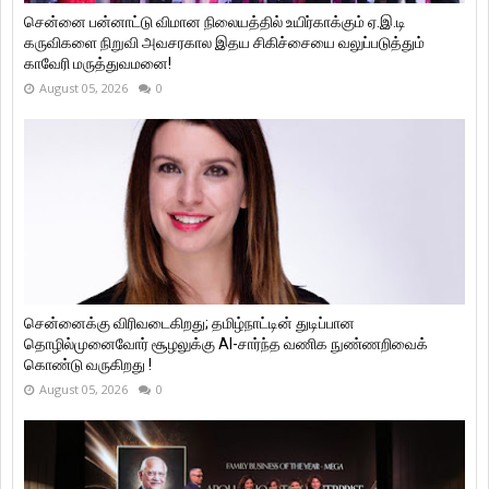
சென்னை பன்னாட்டு விமான நிலையத்தில் உயிர்காக்கும் ஏ.இ.டி
கருவிகளை நிறுவி அவசரகால இதய சிகிச்சையை வலுப்படுத்தும்
காவேரி மருத்துவமனை!
August 05, 2026
0
சென்னைக்கு விரிவடைகிறது; தமிழ்நாட்டின் துடிப்பான
தொழில்முனைவோர் சூழலுக்கு AI-சார்ந்த வணிக நுண்ணறிவைக்
கொண்டு வருகிறது !
August 05, 2026
0