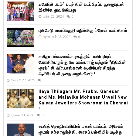
ஃபேமிலி படம்” படத்தின் படப்பிடிப்பு பூஜையுடன்
இனிதே துவங்கியது !
மார்ச் 23, 2024
0
புலிமேடு வனப்பகுதி எழில்மிகு ட்ரோன் காட்சிகள்
அக்டோபர் 08, 2022
0
சவீதா பல்கலைக்கழகத்தில் பணிபுரியும்
பேராசிரியருக்கு கே.பாக்யராஜ் மற்றும் "நீதியின்
குரல்" சி.ஆர்.பாஸ்கரன் ஆகியோர் சிறந்த
ஆசிரியர் விருதை வழங்கினர் !
பிப்ரவரி 27, 2025
0
Ilaya Thilagam Mr. Prabhu Ganesan
and Ms. Malavika Mohanan Unveil New
Kalyan Jewellers Showroom in Chennai
!
ஜூலை 13, 2026
0
கூலித் தொழிலாளியின் மகன் டாக்டர். அசோக்
குமார் சுந்தரமூர்த்தி, அரசுப் பள்ளியில் படித்து