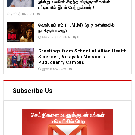
இன்று உலகின் சிறந்த விஞ்ஞானிகளின்
பட்டியலில் இடம் பெற்றுள்ளார் !
டிசம்பர் 18, 2024
0
ஹெச்.எம்.எம் (H.M.M) (ஒரு நள்ளிரவில்
நடக்கும் கதை) !
செப்டம்பர் 07, 2024
0
Greetings from School of Allied Health
Sciences, Vinayaka Mission's
Puducherry Campus !
ஜனவரி 03, 2025
0
Subscribe Us
செய்திகளை உடனுக்குடன் உங்கள்
ஈமெயிலில் பெற