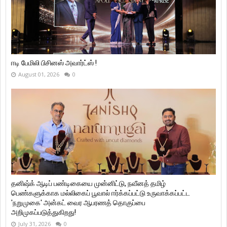
ஈடி பேமிலி பிசினஸ் அவார்ட்ஸ் !
August 01, 2026
0
தனிஷ்க் ஆடிப் பண்டிகையை முன்னிட்டு, நவீனத் தமிழ்
பெண்களுக்காக மல்லிகைப் பூவால் ஈர்க்கப்பட்டு உருவாக்கப்பட்ட
'நறுமுகை' அன்கட் வைர ஆபரணத் தொகுப்பை
அறிமுகப்படுத்துகிறது!
July 31, 2026
0